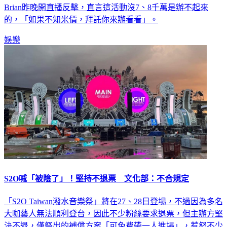
Brian昨晚開直播反擊，直言這活動沒7、8千萬是辦不起來
的，「如果不知米價，拜託你來辦看看」。
娛樂
S2O喊「被陰了」！堅持不退票 文化部：不合規定
「S2O Taiwan潑水音樂祭」將在27、28日登場，不過因為多名
大咖藝人無法順利登台，因此不少粉絲要求退票，但主辦方堅
決不退，僅祭出的補償方案「可免費帶一人進場」，惹怒不少