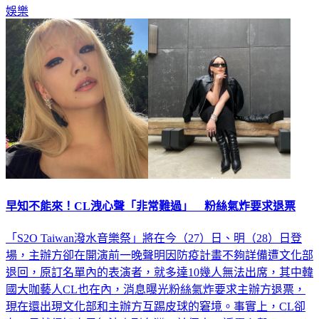
娛樂
早知不能來！CL洩心聲「非常難過」 粉絲氣炸要求退票
「S2O Taiwan潑水音樂祭」將在今（27）日、明（28）日登
場，主辦方卻在開演前一晚聲明因防疫計畫不夠詳備遭文化部
退回，原訂名單內的表演者，就多達10幾人無法出席，其中韓
國大咖藝人CL也在內，消息曝光粉絲氣炸要求主辦方退票，
現在還出現文化部和主辦方互踢皮球的窘境。事實上，CL卻