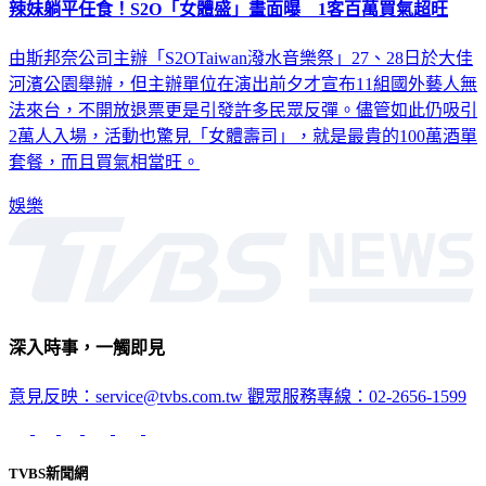
辣妹躺平任食！S2O「女體盛」畫面曝 1客百萬買氣超旺
由斯邦奈公司主辦「S2OTaiwan潑水音樂祭」27、28日於大佳
河濱公園舉辦，但主辦單位在演出前夕才宣布11組國外藝人無
法來台，不開放退票更是引發許多民眾反彈。儘管如此仍吸引
2萬人入場，活動也驚見「女體壽司」，就是最貴的100萬酒單
套餐，而且買氣相當旺。
娛樂
深入時事，一觸即見
意見反映：service@tvbs.com.tw
觀眾服務專線：02-2656-1599
TVBS新聞網