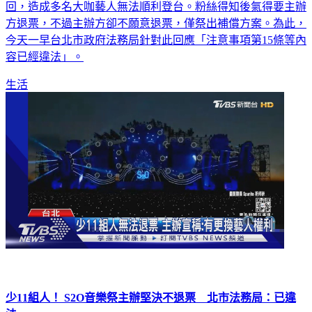
回，造成多名大咖藝人無法順利登台。粉絲得知後氣得要主辦
方退票，不過主辦方卻不願意退票，僅祭出補償方案。為此，
今天一早台北市政府法務局針對此回應「注意事項第15條等內
容已經違法」。
生活
少11組人！ S2O音樂祭主辦堅決不退票 北市法務局：已違