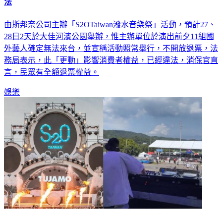
法
由斯邦奈公司主辦「S2OTaiwan潑水音樂祭」活動，預計27、
28日2天於大佳河濱公園舉辦，惟主辦單位於演出前夕11組國
外藝人確定無法來台，並宣稱活動照常舉行，不開放退票，法
務局表示，此「更動」影響消費者權益，已經違法，消保官直
言，民眾有全額退票權益。
娛樂