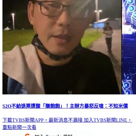
S2O不給退票遭酸「賺飽飽」！主辦方暴怒反嗆：不知米價
下載TVBS新聞APP，最新消息不漏接
加入TVBS新聞LINE，
重點新聞一次看