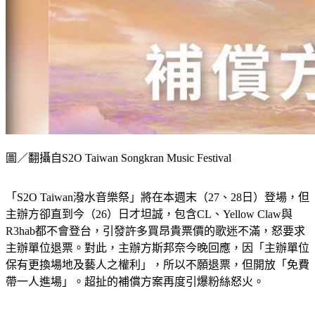
圖／翻攝自S2O Taiwan Songkran Music Festival
「S2O Taiwan潑水音樂祭」將在本週末（27、28日）登場，但
主辦方卻直到今（26）日才坦誠，包含CL、Yellow Claw與
R3hab都不會登台，引發許多買昂貴票價的歌迷不滿，怒要求
主辦單位退票。對此，主辦方斯邦奈今晚回應，因「主辦單位
保有更換場地及藝人之權利」，所以不願退票，但開放「免費
帶一人進場」。超扯的補償方案再度引爆粉絲怒火。