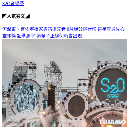
S2O音樂祭
◤人氣夯文◢
何潤東、曹佑寧獨家專訪搶先看
8月緣分排行榜 這星座遇見心
靈夥伴
超準測字!這輩子正緣何時會出現