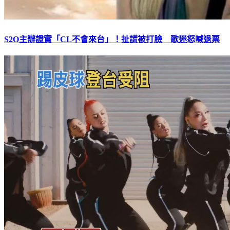
S2O主辦證實「CL不會來台」！扯謊被打臉 歌迷怒喊退票