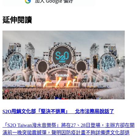
延伸閱讀
S2O甩鍋文化部「堅決不退票」 北市法務局說話了
「S2O Taiwan潑水音樂祭」將在27、28日登場，主辦方卻在開
演前一晚突拋震撼彈，聲明因防疫計畫不夠詳備遭文化部退