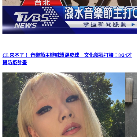
CL來不了！ 音樂節主辦喊遭踢皮球 文化部狠打臉：8/24才
提防疫計畫