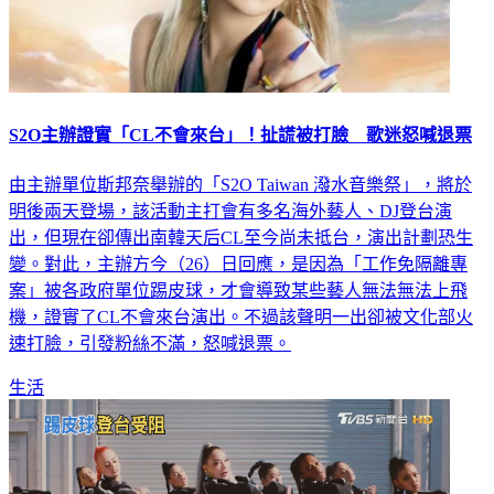
S2O主辦證實「CL不會來台」！扯謊被打臉 歌迷怒喊退票
由主辦單位斯邦奈舉辦的「S2O Taiwan 潑水音樂祭」，將於
明後兩天登場，該活動主打會有多名海外藝人、DJ登台演
出，但現在卻傳出南韓天后CL至今尚未抵台，演出計劃恐生
變。對此，主辦方今（26）日回應，是因為「工作免隔離專
案」被各政府單位踢皮球，才會導致某些藝人無法無法上飛
機，證實了CL不會來台演出。不過該聲明一出卻被文化部火
速打臉，引發粉絲不滿，怒喊退票。
生活