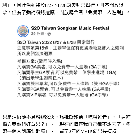
利」，因此活動將於8/27、8/28兩天照常舉行，且不開放退
票。但為了彌補粉絲遺憾，開放購票者「免費帶一人進場」。
只是這仍澆不息粉絲怒火，痛批斯邦奈「吃相難看」，「這補
償方案你們好意思？」、「現在的陣容我自己都不想去了，多
帶一個人到底要幹嘛」、「買了2年的VVIP 結果長這樣」、