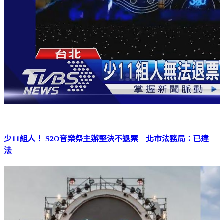
少11組人！ S2O音樂祭主辦堅決不退票 北市法務局：已違
法