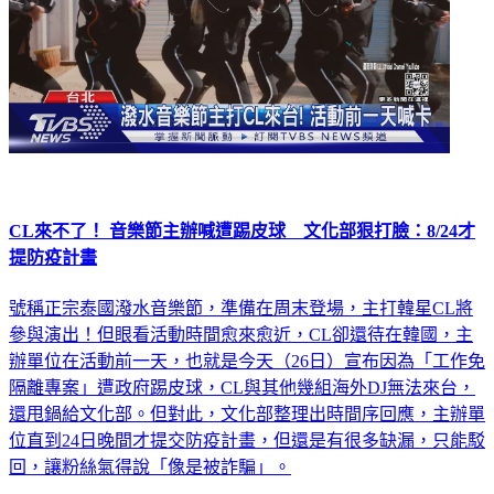
CL來不了！ 音樂節主辦喊遭踢皮球 文化部狠打臉：8/24才
提防疫計畫
號稱正宗泰國潑水音樂節，準備在周末登場，主打韓星CL將
參與演出！但眼看活動時間愈來愈近，CL卻還待在韓國，主
辦單位在活動前一天，也就是今天（26日）宣布因為「工作免
隔離專案」遭政府踢皮球，CL與其他幾組海外DJ無法來台，
還甩鍋給文化部。但對此，文化部整理出時間序回應，主辦單
位直到24日晚間才提交防疫計畫，但還是有很多缺漏，只能駁
回，讓粉絲氣得說「像是被詐騙」。