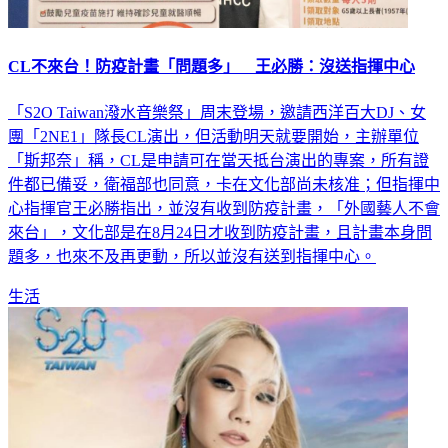
CL不來台！防疫計畫「問題多」 王必勝：沒送指揮中心
「S2O Taiwan潑水音樂祭」周末登場，邀請西洋百大DJ、女
團「2NE1」隊長CL演出，但活動明天就要開始，主辦單位
「斯邦奈」稱，CL是申請可在當天抵台演出的專案，所有證
件都已備妥，衛福部也同意，卡在文化部尚未核准；但指揮中
心指揮官王必勝指出，並沒有收到防疫計畫，「外國藝人不會
來台」，文化部是在8月24日才收到防疫計畫，且計畫本身問
題多，也來不及再更動，所以並沒有送到指揮中心。
生活