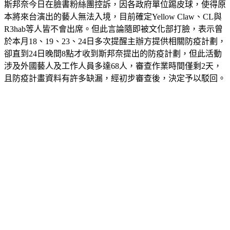
斯邦奈今日在臉書粉絲團控訴，因各政府單位踢皮球，使得原
本將來台演出的藝人無法入境，目前確定Yellow Claw、CL與
R3hab等人皆不會出席。但此言論隨即被文化部打臉，表示曾
於本月18、19、23、24日多次提醒主辦方提供相關防疫計劃，
卻直到24日晚間8點才收到斯邦奈提出的防疫計劃，但此活動
涉及外國藝人及工作人員多達68人，審查作業時間僅剩2天，
且防疫計畫資料有許多缺漏，經初步審查後，決定予以駁回。