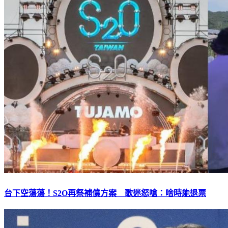
台下空蕩蕩！S2O再祭補償方案 歌迷怒嗆：啥時能退票