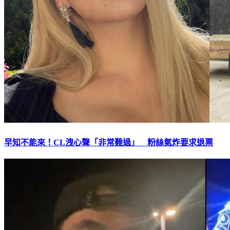
早知不能來！CL洩心聲「非常難過」 粉絲氣炸要求退票