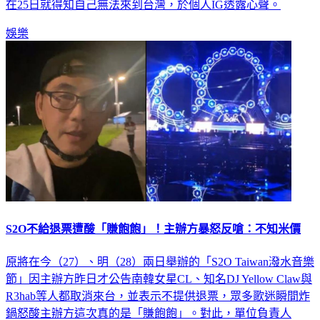
在25日就得知自己無法來到台灣，於個人IG透露心聲。
娛樂
S2O不給退票遭酸「賺飽飽」！主辦方暴怒反嗆：不知米價
原將在今（27）、明（28）兩日舉辦的「S2O Taiwan潑水音樂
節」因主辦方昨日才公告南韓女星CL、知名DJ Yellow Claw與
R3hab等人都取消來台，並表示不提供退票，眾多歌迷瞬間炸
鍋怒酸主辦方這次真的是「賺飽飽」。對此，單位負責人