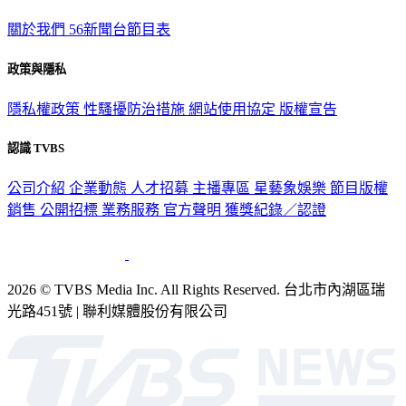
關於我們
56新聞台節目表
政策與隱私
隱私權政策
性騷擾防治措施
網站使用協定
版權宣告
認識 TVBS
公司介紹
企業動態
人才招募
主播專區
星藝象娛樂
節目版權
銷售
公開招標
業務服務
官方聲明
獲獎紀錄／認證
2026 © TVBS Media Inc. All Rights Reserved. 台北市內湖區瑞
光路451號 | 聯利媒體股份有限公司