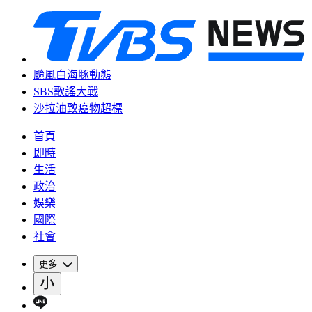
颱風白海豚動態
SBS歌謠大戰
沙拉油致癌物超標
首頁
即時
生活
政治
娛樂
國際
社會
更多