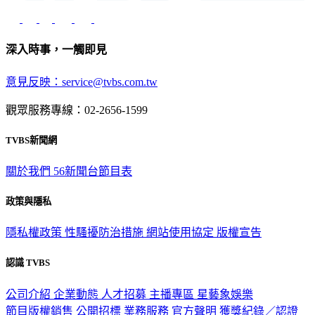
深入時事，一觸即見
意見反映：service@tvbs.com.tw
觀眾服務專線：02-2656-1599
TVBS新聞網
關於我們
56新聞台節目表
政策與隱私
隱私權政策
性騷擾防治措施
網站使用協定
版權宣告
認識 TVBS
公司介紹
企業動態
人才招募
主播專區
星藝象娛樂
節目版權銷售
公開招標
業務服務
官方聲明
獲獎紀錄／認證