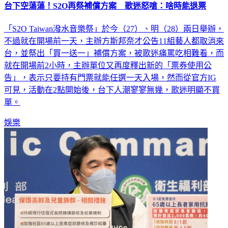
台下空蕩蕩！S2O再祭補償方案 歌迷怒嗆：啥時能退票
「S2O Taiwan潑水音樂祭」於今（27）、明（28）兩日舉辦，
不過就在開場前一天，主辦方斯邦奈才公告11組藝人都取消來
台，並祭出「買一送一」補償方案，被歌迷痛罵吃相難看，而
就在開場前2小時，主辦單位又再度釋出新的「票券使用公
告」，表示只要持有門票就能任選一天入場，然而從官方IG
可見，活動在2點開始後，台下人潮寥寥無幾，歌迷明顯不買
單。
娛樂