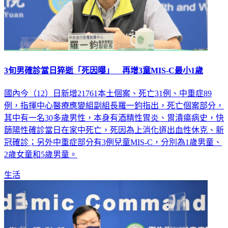
3旬男確診當日猝逝「死因曝」 再增3童MIS-C最小1歲
國內今（12）日新增21761本土個案、死亡31例、中重症89
例，指揮中心醫療應變組副組長羅一鈞指出，死亡個案部分，
其中有一名30多歲男性，本身有酒精性胃炎、胃潰瘍病史，快
篩陽性確診當日在家中死亡，死因為上消化道出血性休克、新
冠確診；另外中重症部分有3例兒童MIS-C，分別為1歲男童、
2歲女童和5歲男童。
生活