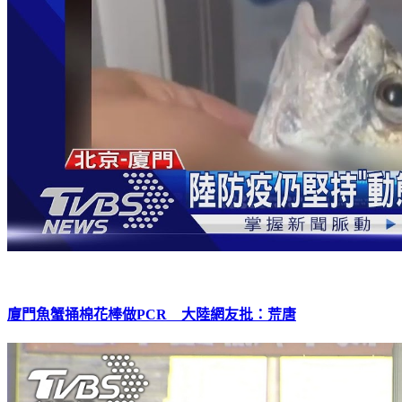
廈門魚蟹捅棉花棒做PCR 大陸網友批：荒唐