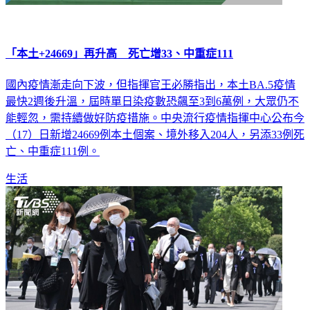
「本土+24669」再升高 死亡增33、中重症111
國內疫情漸走向下波，但指揮官王必勝指出，本土BA.5疫情
最快2週後升溫，屆時單日染疫數恐飆至3到6萬例，大眾仍不
能輕忽，需持續做好防疫措施。中央流行疫情指揮中心公布今
（17）日新增24669例本土個案、境外移入204人，另添33例死
亡、中重症111例。
生活