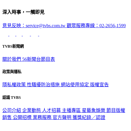
深入時事，一觸即見
意見反映：service@tvbs.com.tw
觀眾服務專線：02-2656-1599
TVBS新聞網
關於我們
56新聞台節目表
政策與隱私
隱私權政策
性騷擾防治措施
網站使用協定
版權宣告
認識 TVBS
公司介紹
企業動態
人才招募
主播專區
星藝象娛樂
節目版權
銷售
公開招標
業務服務
官方聲明
獲獎紀錄／認證