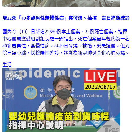
增32死「40多歲男性無慢性病」突發燒、抽搐 當日猝逝確診
國內今（19）日新增22559例本土個案、32例死亡個案，指揮
中心醫療應變組副組長羅一鈞指出，死亡個案最年輕的為一名
40多歲男性，無慢性病，8月9日發燒、抽搐，緊急送醫，但到
院已無心跳，採檢陽性確診，診斷為新冠肺炎合併心肺衰竭。
生活