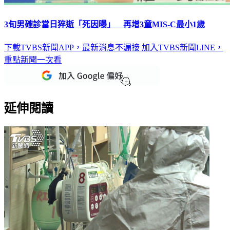
3旬男確診當日猝逝「死因曝」 再增3童MIS-C最小1歲
下載TVBS新聞APP，最新消息不漏接
加入TVBS新聞LINE，
重點新聞一次看
延伸閱讀