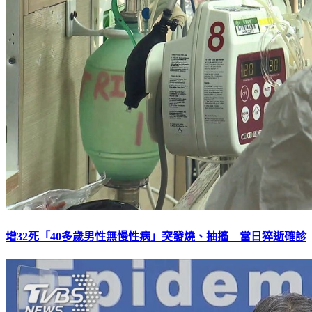
增32死「40多歲男性無慢性病」突發燒、抽搐 當日猝逝確診