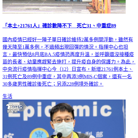
「本土+21761人」確診數降不下 死亡31、中重症89
國內疫情已經好一陣子單日確診維持2萬多例間浮動，雖然有
幾天降至1萬多例，不過頻出現回彈的情況。指揮中心也坦
言，最快預估8月底BA.5疫情恐再度升溫，並呼籲還沒接種疫
苗的長者、幼童應趕緊去施打，提升疫自身的保護力。為此，
中央流行疫情指揮中心今（12）日宣布，新增21761例本土、
31例死亡及89例中重症，其中再添3例MIS-C個案，還有一名
30多歲男性確診後死亡；另添228例境外確診。
生活