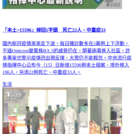
「本土+15596」掉回1字頭 死亡22人、中重症33
國內新冠疫情漸漸走下波，每日確診數多在2萬例上下浮動，
不過Omicron變異株BA.5的威脅仍在，隨著病毒進入社區，許
多專家也警示疫情恐出現反撲，大眾仍不能輕忽。中央流行疫
情指揮中心公布今（15）日新增15596例本土個案、境外移入
196人，另添22例死亡、中重症33人。
生活