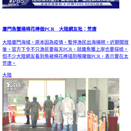
廈門魚蟹捅棉花棒做PCR 大陸網友批：荒唐
大陸廈門海域，原本因為疫情，暫停漁民出海捕撈。近期開放
後，官方下令不只漁民要每天PCR，就連魚獲上岸也要採檢。
但不少大陸網友看到魚被棉花棒插到喉嚨做PCR，表示實在太
荒唐。
大陸