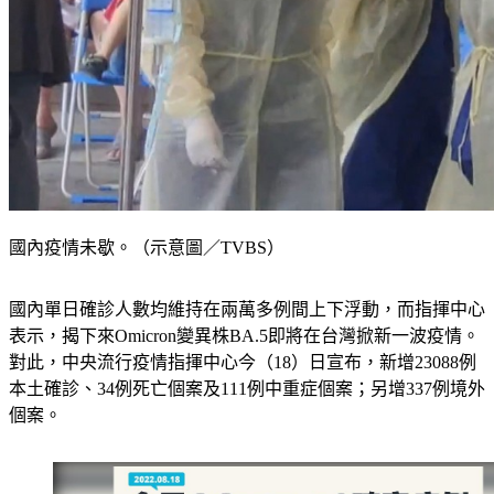
國內疫情未歇。（示意圖／TVBS）
國內單日確診人數均維持在兩萬多例間上下浮動，而指揮中心
表示，揭下來Omicron變異株BA.5即將在台灣掀新一波疫情。
對此，中央流行疫情指揮中心今（18）日宣布，新增23088例
本土確診、34例死亡個案及111例中重症個案；另增337例境外
個案。