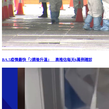
BA.5疫情最快「2週後升溫」 高推估每天6萬例確診