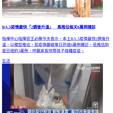
BA.5疫情最快「2週後升溫」 高推估每天6萬例確診
指揮中心指揮官王必勝今天表示，本土BA.5疫情最快2週後升
溫，以模型推估，若疫情嚴峻單日恐增6萬例確診，低推估則
是日增約3萬例，呼籲家長快帶孩子接種疫苗。
生活