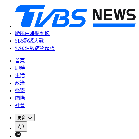
颱風白海豚動態
SBS歌謠大戰
沙拉油致癌物超標
首頁
即時
生活
政治
娛樂
國際
社會
更多