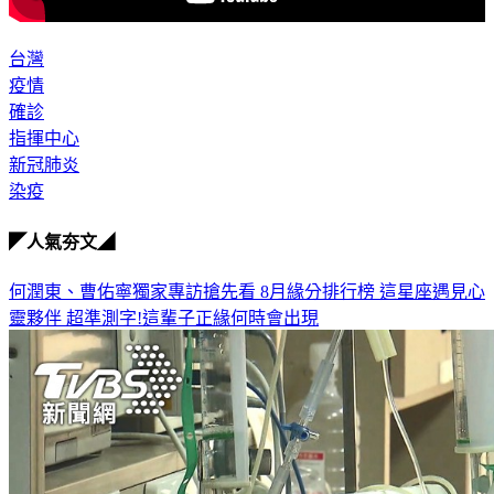
台灣
疫情
確診
指揮中心
新冠肺炎
染疫
◤人氣夯文◢
何潤東、曹佑寧獨家專訪搶先看
8月緣分排行榜 這星座遇見心
靈夥伴
超準測字!這輩子正緣何時會出現