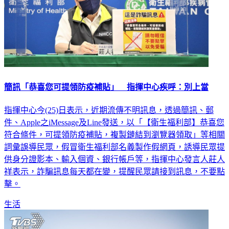
簡訊「恭喜您可提領防疫補貼」 指揮中心疾呼：別上當
指揮中心今(25)日表示，近期流傳不明訊息，透過簡訊、郵
件、Apple之iMessage及Line發送，以「【衛生福利部】恭喜您
符合條件，可提領防疫補貼，複製鏈結到瀏覽器領取」等相關
詞彙誤導民眾，假冒衛生福利部名義製作假網頁，誘導民眾提
供身分證影本、輸入個資、銀行帳戶等，指揮中心發言人莊人
祥表示，詐騙訊息每天都在變，提醒民眾請接到訊息，不要點
擊。
生活