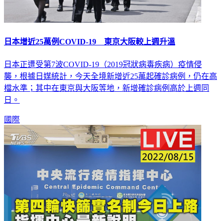
日本增近25萬例COVID-19 東京大阪較上週升溫
日本正遭受第7波COVID-19（2019冠狀病毒疾病）疫情侵
襲，根據日媒統計，今天全境新增近25萬起確診病例，仍在高
檔水準；其中在東京與大阪等地，新增確診病例高於上週同
日。
國際