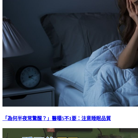
「為何半夜常驚醒？」醫曝5不1要：注意睡眠品質