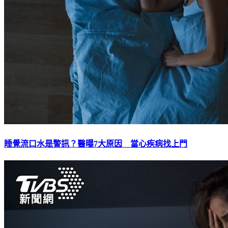
睡覺流口水是警訊？醫曝7大原因 當心疾病找上門