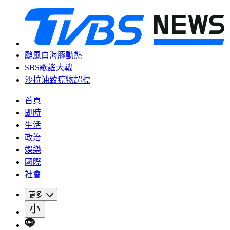
颱風白海豚動態
SBS歌謠大戰
沙拉油致癌物超標
首頁
即時
生活
政治
娛樂
國際
社會
更多