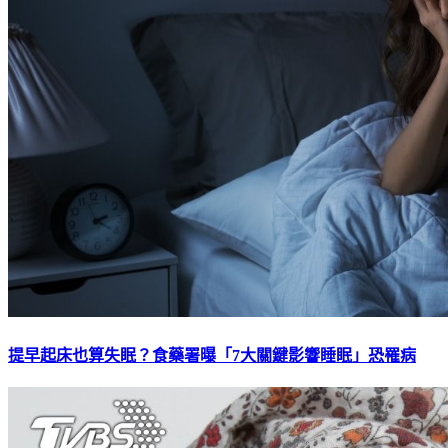
提早起床也算失眠？食藥署曝「7大關鍵影響睡眠」恐罹病