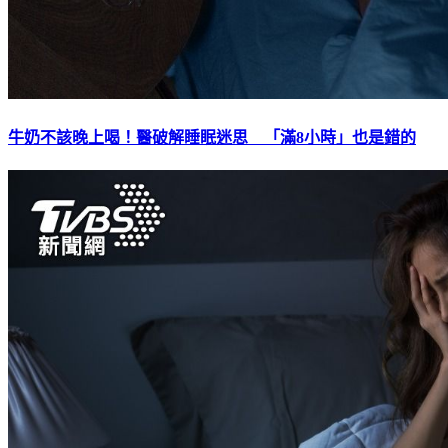
牛奶不該晚上喝！醫破解睡眠迷思 「滿8小時」也是錯的