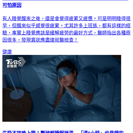
每天睡足8小時 一覺醒來覺得「很疲憊」！醫師：關鍵是這
可怕原因
有人睡覺醒來之後，還是會覺得疲累又疲憊。可是明明睡得很
早，但醒來似乎感覺很疲累。尤其許多上班族，都有這樣的經
驗，事實上睡覺應該是緩解疲勞的最好方式，醫師指出各種原
因很多，發現異狀應盡速就醫檢查！
健康