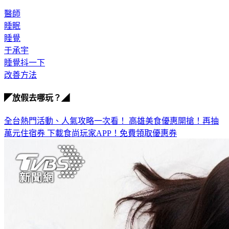
你的睡意。
醫師
睡眠
睡覺
于承宇
睡覺抖一下
改善方法
◤放假去哪玩？◢
全台熱門活動、人氣攻略一次看！
高雄美食優惠開搶！再抽
萬元住宿券
下載食尚玩家APP！免費領取優惠券