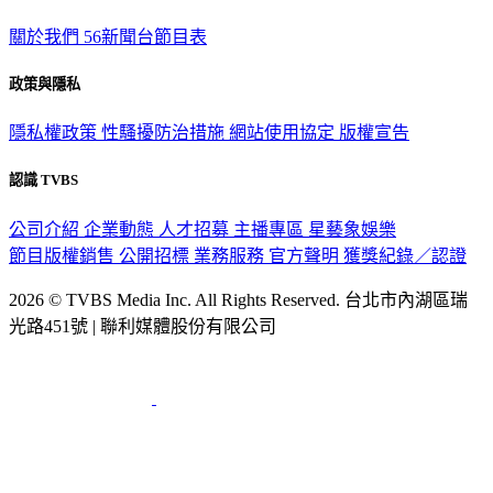
TVBS新聞網
關於我們
56新聞台節目表
政策與隱私
隱私權政策
性騷擾防治措施
網站使用協定
版權宣告
認識 TVBS
公司介紹
企業動態
人才招募
主播專區
星藝象娛樂
節目版權銷售
公開招標
業務服務
官方聲明
獲獎紀錄／認證
2026 © TVBS Media Inc. All Rights Reserved. 台北市內湖區瑞
光路451號 | 聯利媒體股份有限公司