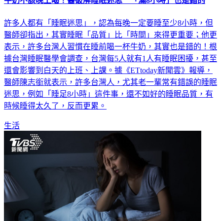
牛奶不該晚上喝！醫破解睡眠迷思 「滿8小時」也是錯的
許多人都有「睡眠迷思」，認為每晚一定要睡至少8小時，但
醫師卻指出，其實睡眠「品質」比「時間」來得更重要；他更
表示，許多台灣人習慣在睡前喝一杯牛奶，其實也是錯的！根
據台灣睡眠醫學會調查，台灣每5人就有1人有睡眠困擾，甚至
還會影響到白天的上班、上課。據《ETtoday新聞雲》報導，
醫師陳志銜就表示，許多台灣人，尤其老一輩常有錯誤的睡眠
迷思，例如「睡足8小時」這件事，還不如好的睡眠品質，有
時候睡得太久了，反而更累。
生活