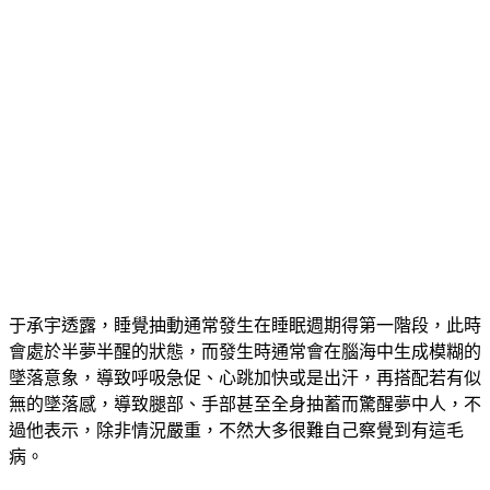
于承宇透露，睡覺抽動通常發生在睡眠週期得第一階段，此時
會處於半夢半醒的狀態，而發生時通常會在腦海中生成模糊的
墜落意象，導致呼吸急促、心跳加快或是出汗，再搭配若有似
無的墜落感，導致腿部、手部甚至全身抽蓄而驚醒夢中人，不
過他表示，除非情況嚴重，不然大多很難自己察覺到有這毛
病。