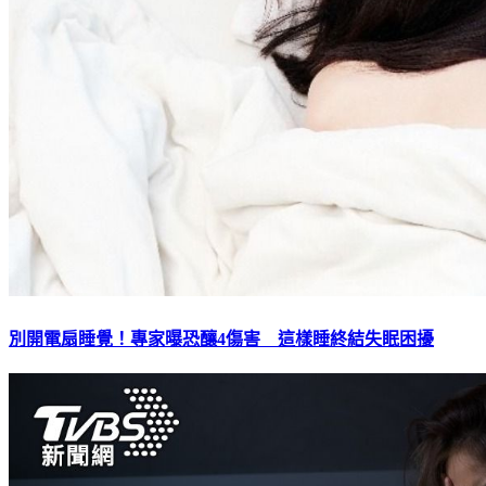
別開電扇睡覺！專家曝恐釀4傷害 這樣睡終結失眠困擾