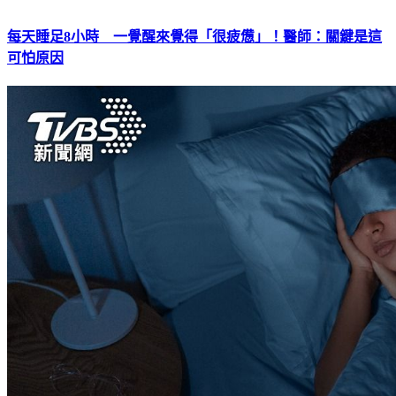
每天睡足8小時 一覺醒來覺得「很疲憊」！醫師：關鍵是這
可怕原因