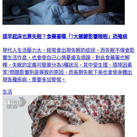
提早起床也算失眠？食藥署曝「7大關鍵影響睡眠」恐罹病
現代人生活壓力大，經常會出現失眠的症狀，而失眠不僅會影
響生活作息，也會使自己心情憂慮及煩躁，對此食藥署也解
釋，失眠的定義可簡單分為3種狀況，其中受生理、環境因素
等7問題影響則是導致的原因，而長期失眠下來也會使身體出
現各種疾病，需要多加警惕。
生活