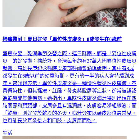
搔癢難耐！夏日好發「異位性皮膚炎」8成發生在6歲前
盛夏來臨，乾濕季節交替之際、連日降雨，都是「異位性皮膚
炎」的好發期；據統計，台灣每年約有37萬人因異位性皮膚炎
就醫，高雄長庚紀念醫院皮膚部醫師曾涵琪說明，其中有8成
都發生在6歲以前的幼童時期，更有約一半的病人會持續到成
年。曾涵琪表示，異位性皮膚炎是一種慢性發炎性皮膚病，不
具傳染性，但其搔癢、紅腫、發炎與脫屑等症狀，卻常被誤認
為乾癬或其他疾病。她指出，異味性皮膚炎病灶特別出現在四
肢關節和頭頸部，皮屑多且有濕潤感，皮膚容易滲組織液；而
「乾癬」則好發於乾冷的冬天，病灶分布以頭皮部位最常見，
也可能長於耳朵後方和四肢，皮屑厚而乾。