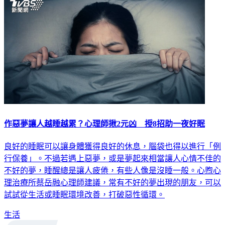
作惡夢讓人越睡越累？心理師揪2元凶 授8招助一夜好眠
良好的睡眠可以讓身體獲得良好的休息，腦袋也得以進行「例
行保養」。不過若遇上惡夢，或是夢起來相當讓人心情不佳的
不好的夢，睡醒總是讓人疲倦，有些人像是沒睡一般。心煦心
理治療所蔡岳融心理師建議，常有不好的夢出現的朋友，可以
試試從生活或睡眠環境改善，打破惡性循環。