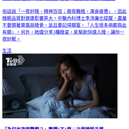
別開電扇睡覺！專家曝恐釀4傷害 這樣睡終結失眠困擾
俗話說「一夜好睡，精神百倍；徹夜難睡，渾身疲憊」，因此
睡眠品質對健康影響甚大。中醫內科博士李淳廉也提醒，盡量
不要開著電風扇睡覺，並且要記得關窗，「人生很多病都與此
有關」。另外，她還分享3種睡姿，能幫助快速入睡，讓你一
夜好眠。
生活