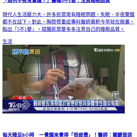
「為何半夜常驚醒？」醫曝5不1要：注意睡眠品質
現代人生活壓力大，許多民眾常有睡眠問題，失眠、半夜驚醒
都不在話下。對此，胸腔暨重症專科醫師黃軒今早就在臉書，
點出「5不1要」，提醒民眾要多多注意自己的睡眠品質。
生活