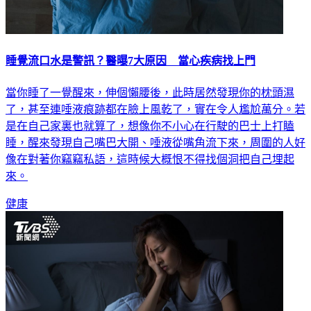
睡覺流口水是警訊？醫曝7大原因 當心疾病找上門
當你睡了一覺醒來，伸個懶腰後，此時居然發現你的枕頭濕
了，甚至連唾液痕跡都在臉上風乾了，實在令人尷尬萬分。若
是在自己家裏也就算了，想像你不小心在行駛的巴士上打瞌
睡，醒來發現自己嘴巴大開、唾液從嘴角流下來，周圍的人好
像在對著你竊竊私語，這時候大概恨不得找個洞把自己埋起
來。
健康