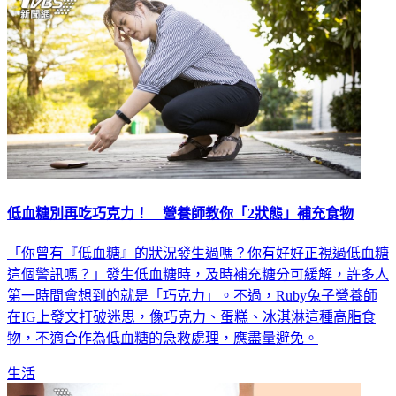
低血糖別再吃巧克力！ 營養師教你「2狀態」補充食物
「你曾有『低血糖』的狀況發生過嗎？你有好好正視過低血糖
這個警訊嗎？」發生低血糖時，及時補充糖分可緩解，許多人
第一時間會想到的就是「巧克力」。不過，Ruby兔子營養師
在IG上發文打破迷思，像巧克力、蛋糕、冰淇淋這種高脂食
物，不適合作為低血糖的急救處理，應盡量避免。
生活