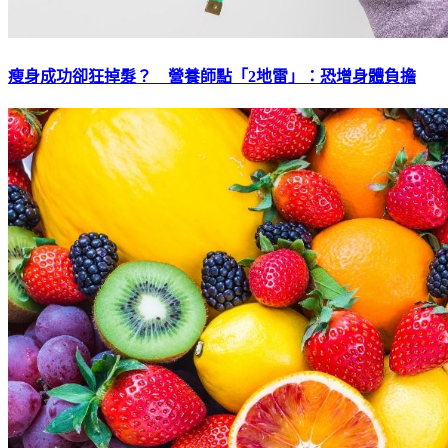
瘦身成功卻狂掉髮？ 營養師點「2地雷」：恐增身體負擔