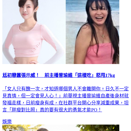
尪初戀囂張示威！ 前主播曾瑜維「這樣吃」怒甩17kg
「女人只有醜一次，才知道哪個男人不會離開你。日久不一定
見真情，但一定會見人心！」前華視主播曾瑜維自產後身材就
發福走樣，日前瘦身有成，在社群平台開心分享減重成果，坦
言「胖瘦對比照」真的要有很大的勇氣才能PO！
娛樂