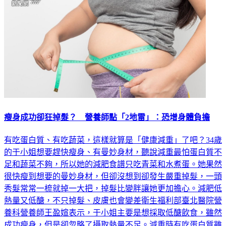
瘦身成功卻狂掉髮？ 營養師點「2地雷」：恐增身體負擔
有吃蛋白質、有吃蔬菜，這樣就算是「健康減重」了吧？34歲
的于小姐想要趕快瘦身、有曼妙身材，聽說減重最怕蛋白質不
足和蔬菜不夠，所以她的減肥食譜只吃青菜和水煮蛋。她果然
很快瘦到想要的曼妙身材，但卻沒想到卻發生嚴重掉髮，一頭
秀髮常常一梳就掉一大把，掉髮比變胖讓她更加擔心。減肥低
熱量又低醣，不只掉髮、皮膚也會變差衛生福利部臺北醫院營
養科營養師王盈媗表示，于小姐主要是想採取低醣飲食，雖然
成功瘦身，但是卻忽略了攝取熱量不足。減重時有吃蛋白質雖