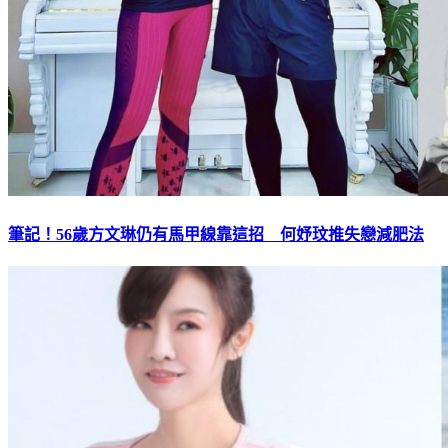
筆記！56歲方文琳仍有馬甲線靠這招 何妤玟推失戀減肥法