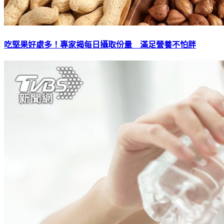
吃堅果好處多！專家揭每日攝取份量 滿足營養不怕胖