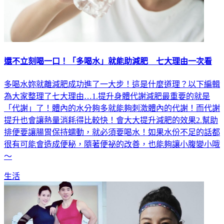
還不立刻喝一口！「多喝水」就能助減肥 七大理由一次看
多喝水妳就離減肥成功進了一大步！這是什麼道理？以下編輯
為大家整理了七大理由…1.提升身體代謝減肥最重要的就是
「代謝」了！體內的水分夠多就能夠刺激體內的代謝！而代謝
提升也會讓熱量消耗得比較快！會大大提升減肥的效果2.幫助
排便要讓腸胃保持蠕動，就必須要喝水！如果水份不足的話都
很有可能會造成便秘，隨著便祕的改善，也能夠讓小腹變小哦
～
生活