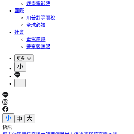
娛樂電影院
國際
川普對等關稅
全球必讀
社會
毒駕連爆
警察愛無限
更多
快訊