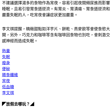
不建議選擇湯多的食物作為宵夜，容易引起夜間頻尿進而影響
睡眠，且易引發胃食道逆流。有胃炎、胃潰瘍、胃食道逆流和
嚴重失眠的人，吃宵夜會讓症狀更加嚴重。
李文祺提醒，精緻甜點如洋芋片、餅乾、燕麥飲等會使食慾大
開，另外，巧克力和咖啡等含有咖啡因食物也別吃，會刺激交
感神經而造成失眠。
熱量
失眠
瘦身
便秘
膳食纖維
宵夜
低血糖
李文祺
◤放假去哪玩？◢