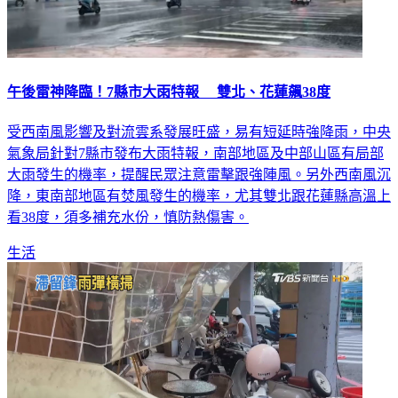
午後雷神降臨！7縣市大雨特報 雙北、花蓮飆38度
受西南風影響及對流雲系發展旺盛，易有短延時強降雨，中央
氣象局針對7縣市發布大雨特報，南部地區及中部山區有局部
大雨發生的機率，提醒民眾注意雷擊跟強陣風。另外西南風沉
降，東南部地區有焚風發生的機率，尤其雙北跟花蓮縣高溫上
看38度，須多補充水份，慎防熱傷害。
生活