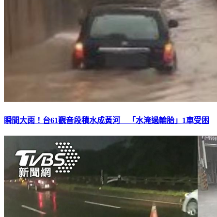
瞬間大雨！台61觀音段積水成黃河 「水淹過輪胎」1車受困