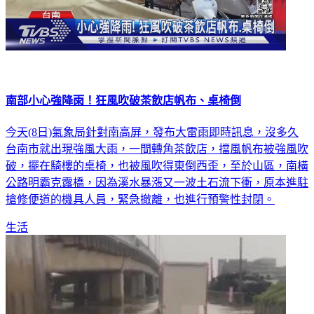
南部小心強降雨！狂風吹破茶飲店帆布、桌椅倒
今天(8日)氣象局針對南高屏，發布大雷雨即時訊息，沒多久
台南市就出現強風大雨，一間轉角茶飲店，擋風帆布被強風吹
破，擺在騎樓的桌椅，也被風吹得東倒西歪，至於山區，南橫
公路明霸克露橋，因為溪水暴漲又一波土石流下衝，原本進駐
搶修便道的機具人員，緊急撤離，也進行預警性封閉。
生活