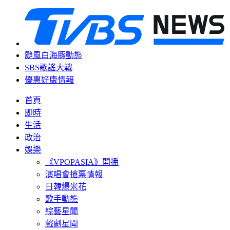
颱風白海豚動態
SBS歌謠大戰
優惠好康情報
首頁
即時
生活
政治
娛樂
《VPOPASIA》開播
演唱會搶票情報
日韓爆米花
歌手動態
綜藝星聞
戲劇星聞