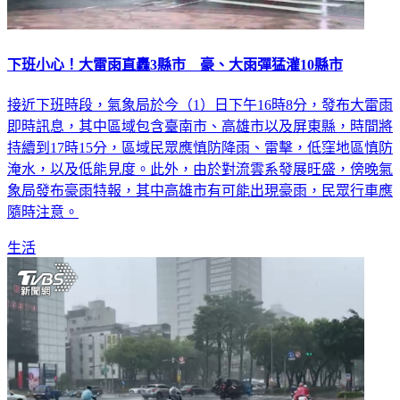
下班小心！大雷雨直轟3縣市 豪、大雨彈猛灌10縣市
接近下班時段，氣象局於今（1）日下午16時8分，發布大雷雨
即時訊息，其中區域包含臺南市、高雄市以及屏東縣，時間將
持續到17時15分，區域民眾應慎防降雨、雷擊，低窪地區慎防
淹水，以及低能見度。此外，由於對流雲系發展旺盛，傍晚氣
象局發布豪雨特報，其中高雄市有可能出現豪雨，民眾行車應
隨時注意。
生活