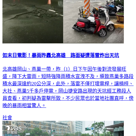
如末日電影！暴雨昨轟北高雄 路面疑遭落雷炸出天坑
北高雄岡山、燕巢一帶，昨（1）日下午因午後對流發展旺
盛，降下大雷雨，短時強降雨積水宣洩不及，導致燕巢多路段
積水最深達約20公分深，此外，落雷不僅打壞電桿，讓楠梓、
大社、燕巢5千多戶停電，岡山捷安路出現的天坑經工務段人
員查看，初判疑為雷擊所致，不少民眾也於當地社團直呼，傍
晚的暴雨相當驚人。
社會