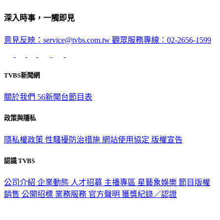
深入時事，一觸即見
意見反映：service@tvbs.com.tw
觀眾服務專線：02-2656-1599
TVBS新聞網
關於我們
56新聞台節目表
政策與隱私
隱私權政策
性騷擾防治措施
網站使用協定
版權宣告
認識 TVBS
公司介紹
企業動態
人才招募
主播專區
星藝象娛樂
節目版權
銷售
公開招標
業務服務
官方聲明
獲獎紀錄／認證