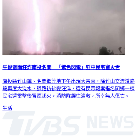
午後雷雨狂炸南投名間 「紫色閃電」劈中民宅竄火舌
南投縣竹山鎮、名間鄉等地下午出現大雷雨，除竹山交流道路
段再度大淹水，道路彷彿變汪洋，還有民眾報案指名間鄉一棟
民宅遭雷擊後冒煙起火，消防隊趕往灌救，所幸無人傷亡。
生活