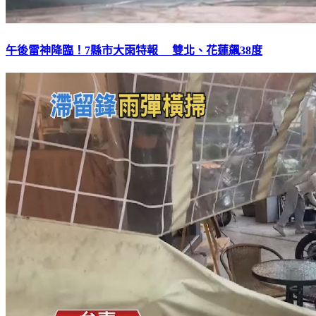
午後雷神降臨！7縣市大雨特報 雙北、花蓮飆38度