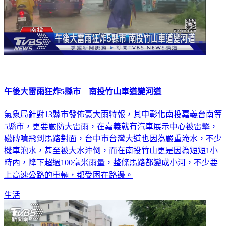
午後大雷雨狂炸5縣市 南投竹山車道變河道
氣象局針對13縣市發佈豪大雨特報，其中彰化南投嘉義台南等
5縣市，更要嚴防大雷雨，在嘉義就有汽車展示中心被雷擊，
磁磚噴飛到馬路對面，台中市台灣大道也因為嚴重淹水，不少
機車泡水，甚至被大水沖倒，而在南投竹山更是因為短短1小
時內，降下超過100毫米雨量，整條馬路都變成小河，不少要
上高速公路的車輛，都受困在路邊。
生活