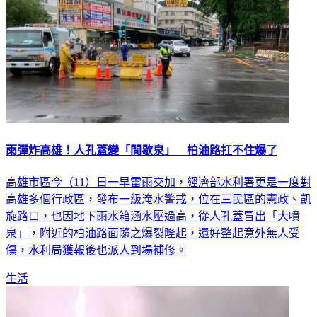
雨彈炸高雄！人孔蓋變「間歇泉」 柏油路扛不住爆了
高雄市區今（11）日一早雷雨交加，經濟部水利署更是一度對
高雄多個行政區，發布一級淹水警戒，位在三民區的憲政、凱
旋路口，也因地下雨水箱涵水壓過高，從人孔蓋冒出「大噴
泉」，附近的柏油路面隨之爆裂隆起，還好整起意外無人受
傷，水利局獲報後也派人到場補修。
生活