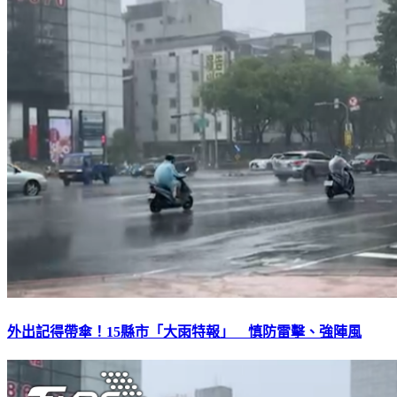
外出記得帶傘！15縣市「大雨特報」 慎防雷擊、強陣風