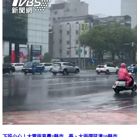
下班小心！大雷雨直轟3縣市 豪、大雨彈猛灌10縣市