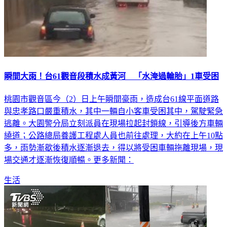
瞬間大雨！台61觀音段積水成黃河 「水淹過輪胎」1車受困
桃園市觀音區今（2）日上午瞬間豪雨，造成台61線平面道路
與忠孝路口嚴重積水，其中一輛自小客車受困其中，駕駛緊急
逃離。大園警分局立刻派員在現場拉起封鎖線，引導後方車輛
繞道；公路總局養護工程處人員也前往處理，大約在上午10點
多，雨勢漸歇後積水逐漸退去，得以將受困車輛拖離現場，現
場交通才逐漸恢復順暢。更多新聞：
生活