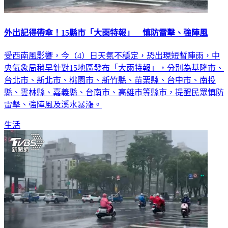
外出記得帶傘！15縣市「大雨特報」 慎防雷擊、強陣風
受西南風影響，今（4）日天氣不穩定，恐出現短暫陣雨，中
央氣象局稍早針對15地區發布「大雨特報」，分別為基隆市、
台北市、新北市、桃園市、新竹縣、苗栗縣、台中市、南投
縣、雲林縣、嘉義縣、台南市、高雄市等縣市，提醒民眾慎防
雷擊、強陣風及溪水暴漲。
生活