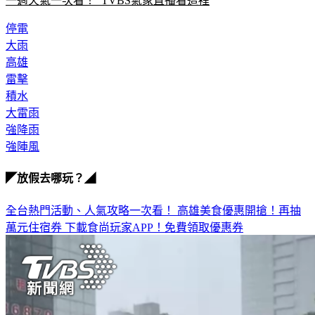
一週天氣一次看！  TVBS氣象直播看這裡
停電
大雨
高雄
雷擊
積水
大雷雨
強降雨
強陣風
◤放假去哪玩？◢
全台熱門活動、人氣攻略一次看！
高雄美食優惠開搶！再抽
萬元住宿券
下載食尚玩家APP！免費領取優惠券