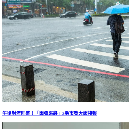
午後對流旺盛！「雨彈來襲」3縣市發大雨特報