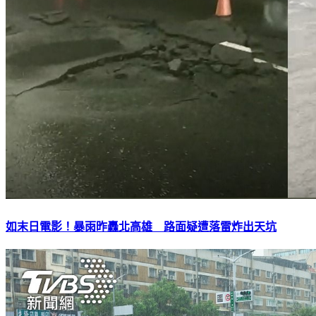
如末日電影！暴雨昨轟北高雄 路面疑遭落雷炸出天坑