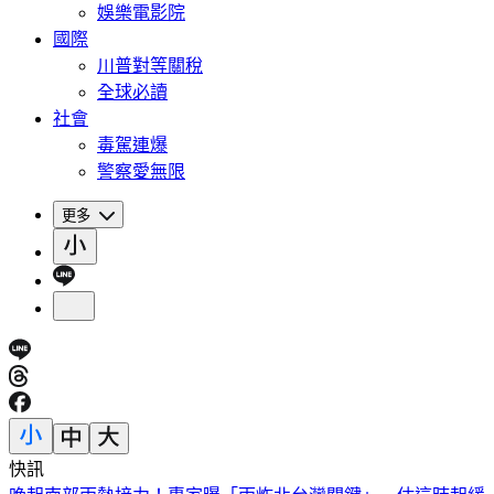
娛樂電影院
國際
川普對等關稅
全球必讀
社會
毒駕連爆
警察愛無限
更多
快訊