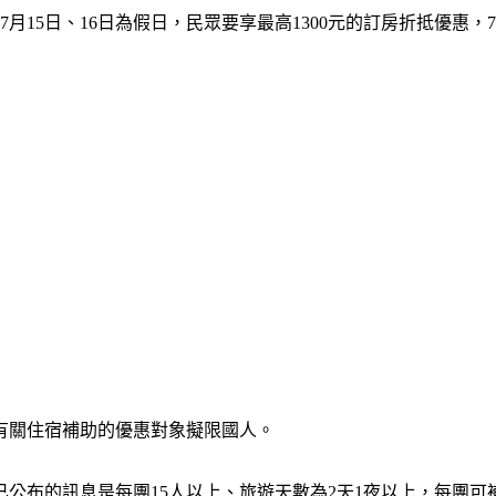
月15日、16日為假日，民眾要享最高1300元的訂房折抵優惠，
有關住宿補助的優惠對象擬限國人。
公布的訊息是每團15人以上、旅遊天數為2天1夜以上，每團可