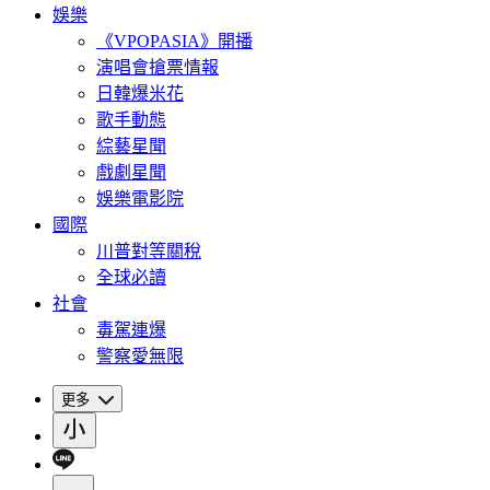
娛樂
《VPOPASIA》開播
演唱會搶票情報
日韓爆米花
歌手動態
綜藝星聞
戲劇星聞
娛樂電影院
國際
川普對等關稅
全球必讀
社會
毒駕連爆
警察愛無限
更多