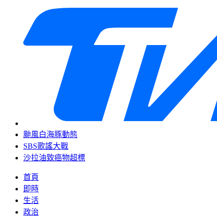
颱風白海豚動態
SBS歌謠大戰
沙拉油致癌物超標
首頁
即時
生活
政治