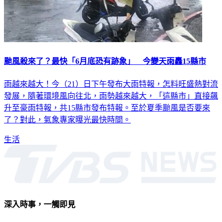
颱風殺來了？最快「6月底恐有跡象」 今變天雨轟15縣市
雨越來越大！今（21）日下午發布大雨特報，怎料旺盛熱對流
發展，隨著環境風向往北，雨勢越來越大，「這縣市」直接飆
升至豪雨特報，共15縣市發布特報。至於夏季颱風是否要來
了？對此，氣象專家曝光最快時間。
生活
深入時事，一觸即見