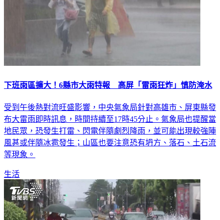
下班雨區擴大！6縣市大雨特報 高屏「雷雨狂炸」慎防淹水
受到午後熱對流旺盛影響，中央氣象局針對高雄市、屏東縣發
布大雷雨即時訊息，時間持續至17時45分止。氣象局也提醒當
地民眾，恐發生打雷、閃電伴隨劇烈降雨，並可能出現較強陣
風甚或伴隨冰雹發生；山區也要注意恐有坍方、落石、土石流
等現象。
生活