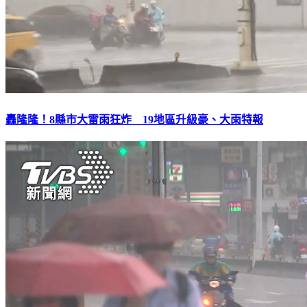
轟隆隆！8縣市大雷雨狂炸 19地區升級豪、大雨特報