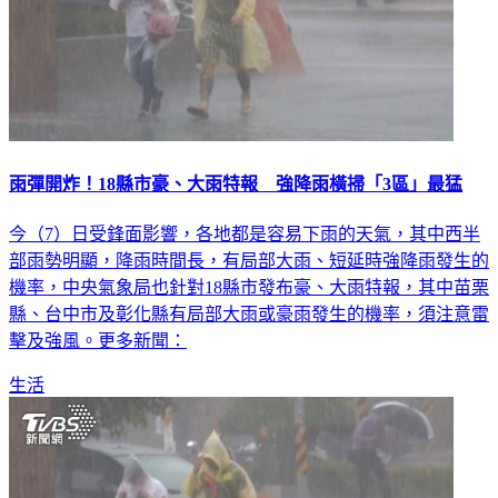
雨彈開炸！18縣市豪、大雨特報 強降雨橫掃「3區」最猛
今（7）日受鋒面影響，各地都是容易下雨的天氣，其中西半
部雨勢明顯，降雨時間長，有局部大雨、短延時強降雨發生的
機率，中央氣象局也針對18縣市發布豪、大雨特報，其中苗栗
縣、台中市及彰化縣有局部大雨或豪雨發生的機率，須注意雷
擊及強風。更多新聞：
生活