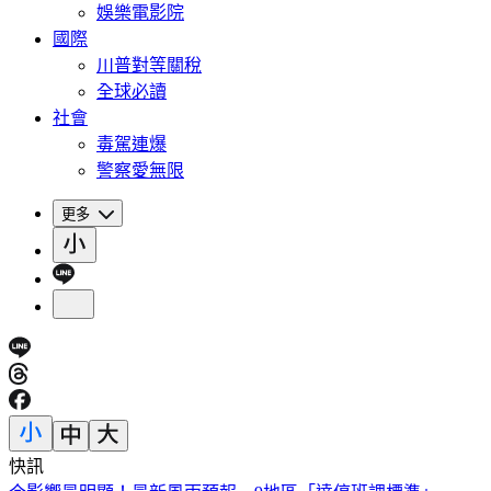
娛樂電影院
國際
川普對等關稅
全球必讀
社會
毒駕連爆
警察愛無限
更多
快訊