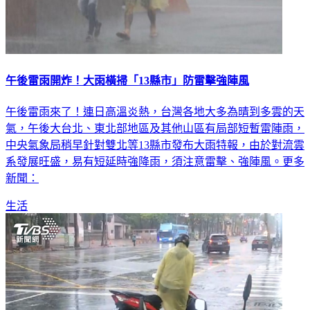
午後雷雨開炸！大雨橫掃「13縣市」防雷擊強陣風
午後雷雨來了！連日高溫炎熱，台灣各地大多為晴到多雲的天
氣，午後大台北、東北部地區及其他山區有局部短暫雷陣雨，
中央氣象局稍早針對雙北等13縣市發布大雨特報，由於對流雲
系發展旺盛，易有短延時強降雨，須注意雷擊、強陣風。更多
新聞：
生活