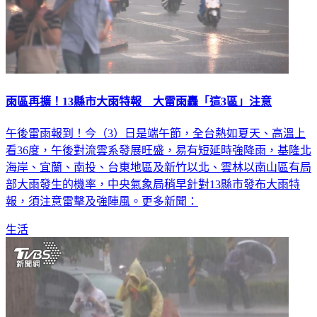
雨區再擴！13縣市大雨特報 大雷雨轟「這3區」注意
午後雷雨報到！今（3）日是端午節，全台熱如夏天、高溫上
看36度，午後對流雲系發展旺盛，易有短延時強降雨，基隆北
海岸、宜蘭、南投、台東地區及新竹以北、雲林以南山區有局
部大雨發生的機率，中央氣象局稍早針對13縣市發布大雨特
報，須注意雷擊及強陣風。更多新聞：
生活