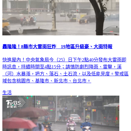
轟隆隆！8縣市大雷雨狂炸 19地區升級豪、大雨特報
快進屋內！中央氣象局今（25）日下午2點40分發布大雷雨即
時訊息，持續時間至4點15分；請慎防劇烈降雨、雷擊，溪
（河）水暴漲，坍方、落石、土石流，以及低能見度。警戒區
域包含桃園市、基隆市、新北市、台北市。
生活