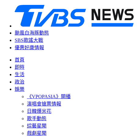
颱風白海豚動態
SBS歌謠大戰
優惠好康情報
首頁
即時
生活
政治
娛樂
《VPOPASIA》開播
演唱會搶票情報
日韓爆米花
歌手動態
綜藝星聞
戲劇星聞