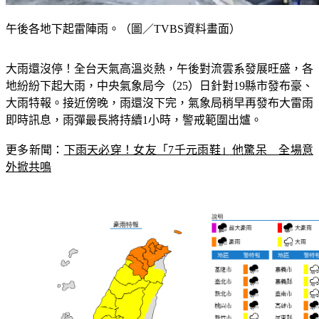
午後各地下起雷陣雨。（圖／TVBS資料畫面）
大雨還沒停！全台天氣高溫炎熱，午後對流雲系發展旺盛，各
地紛紛下起大雨，中央氣象局今（25）日針對19縣市發布豪、
大雨特報。接近傍晚，雨還沒下完，氣象局稍早再發布大雷雨
即時訊息，雨彈最長將持續1小時，警戒範圍出爐。
更多新聞：
下雨天必穿！女友「7千元雨鞋」他驚呆　全場意
外掀共鳴