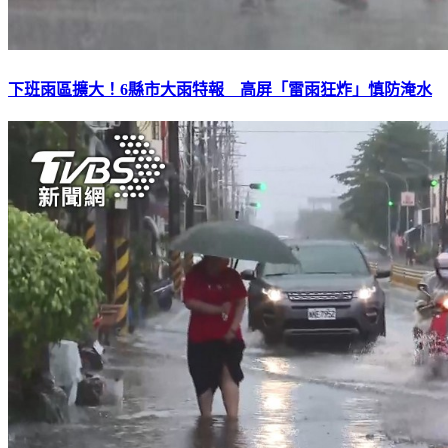
下班雨區擴大！6縣市大雨特報 高屏「雷雨狂炸」慎防淹水