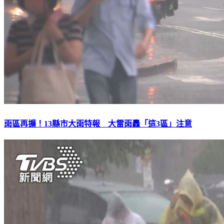
雨區再擴！13縣市大雨特報 大雷雨轟「這3區」注意