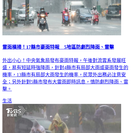
雷雨橫掃！17縣市豪雨特報 5地區防劇烈降雨、雷擊
外出小心！中央氣象局發布豪雨特報，午後對流雲系發展旺
盛，易有短延時強降雨，針對4縣市有局部大雨或豪雨發生的
機率，13縣市有局部大雨發生的機率，民眾外出務必注意安
全；另外針對5縣市發布大雷雨即時訊息，慎防劇烈降雨、雷
擊。
生活