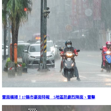
雷雨橫掃！17縣市豪雨特報 5地區防劇烈降雨、雷擊