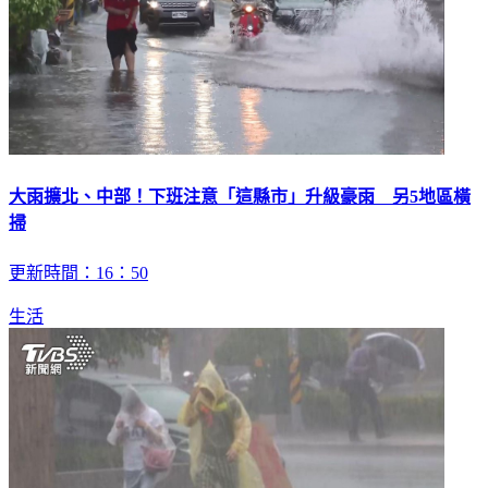
大雨擴北、中部！下班注意「這縣市」升級豪雨 另5地區橫
掃
更新時間：16：50
生活