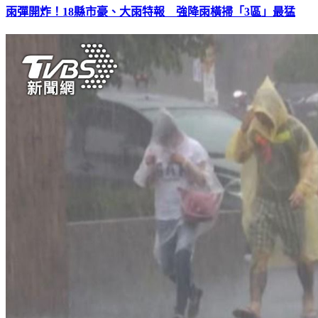
雨彈開炸！18縣市豪、大雨特報 強降雨橫掃「3區」最猛