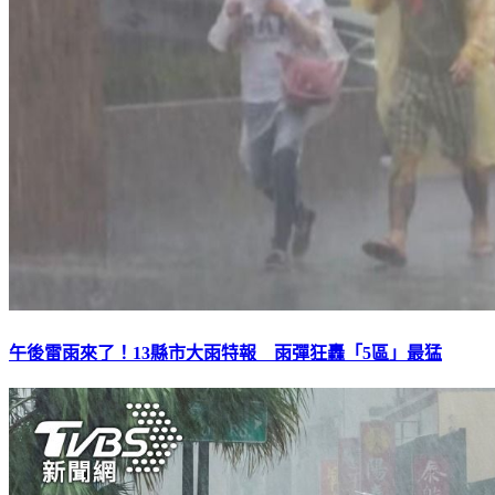
午後雷雨來了！13縣市大雨特報 雨彈狂轟「5區」最猛