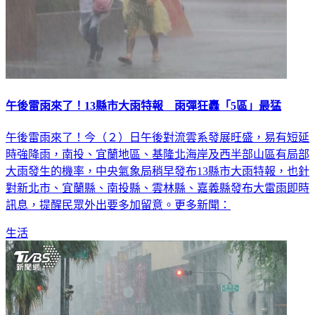
午後雷雨來了！13縣市大雨特報 雨彈狂轟「5區」最猛
午後雷雨來了！今（２）日午後對流雲系發展旺盛，易有短延
時強降雨，南投、宜蘭地區、基隆北海岸及西半部山區有局部
大雨發生的機率，中央氣象局稍早發布13縣市大雨特報，也針
對新北市、宜蘭縣、南投縣、雲林縣、嘉義縣發布大雷雨即時
訊息，提醒民眾外出要多加留意。更多新聞：
生活