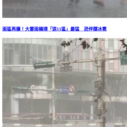
雨區再擴！大雷雨橫掃「這11區」最猛 恐伴隨冰雹