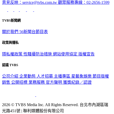
意見反映：service@tvbs.com.tw
觀眾服務專線：02-2656-1599
TVBS新聞網
關於我們
56新聞台節目表
政策與隱私
隱私權政策
性騷擾防治措施
網站使用協定
版權宣告
認識 TVBS
公司介紹
企業動態
人才招募
主播專區
星藝象娛樂
節目版權
銷售
公開招標
業務服務
官方聲明
獲獎紀錄／認證
2026 © TVBS Media Inc. All Rights Reserved. 台北市內湖區瑞
光路451號 | 聯利媒體股份有限公司