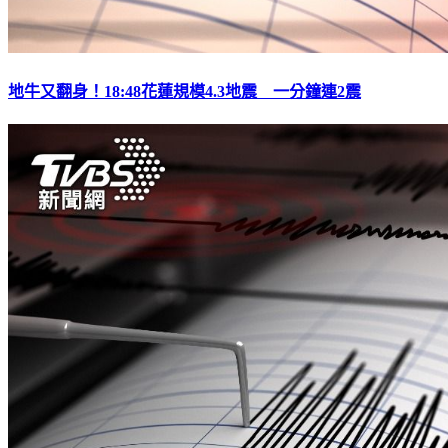
地牛又翻身！18:48花蓮規模4.3地震 一分鐘連2震