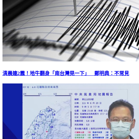
清晨連2震！地牛翻身「南台灣晃一下」 鄭明典：不常見