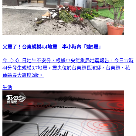
又震了！台東規模4.4地震 半小時內「連5震」
今（23）日地牛不安分，根據中央氣象局地震報告，今日17時
44分發生規模3.7地震，震央位於台東縣長濱鄉，台東縣、花
蓮縣最大震度2級。
生活