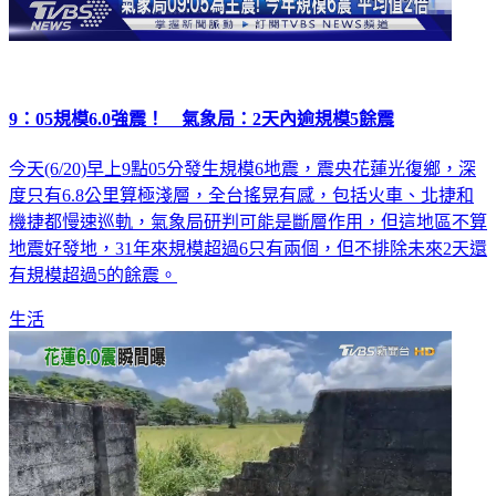
9：05規模6.0強震！ 氣象局：2天內逾規模5餘震
今天(6/20)早上9點05分發生規模6地震，震央花蓮光復鄉，深
度只有6.8公里算極淺層，全台搖晃有感，包括火車、北捷和
機捷都慢速巡軌，氣象局研判可能是斷層作用，但這地區不算
地震好發地，31年來規模超過6只有兩個，但不排除未來2天還
有規模超過5的餘震。
生活