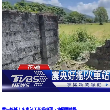
震央好搖！火車站天花板掉落、幼園圍牆塌