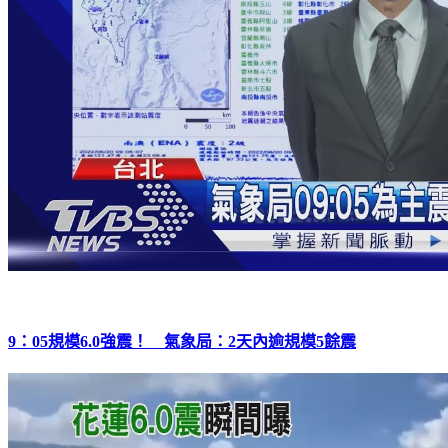
9：05規模6.0強震！ 氣象局：2天內逾規模5餘震