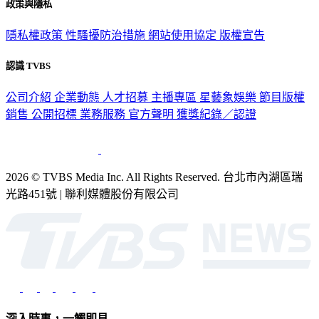
隱私權政策
性騷擾防治措施
網站使用協定
版權宣告
認識 TVBS
公司介紹
企業動態
人才招募
主播專區
星藝象娛樂
節目版權
銷售
公開招標
業務服務
官方聲明
獲獎紀錄／認證
2026 © TVBS Media Inc. All Rights Reserved. 台北市內湖區瑞
光路451號 | 聯利媒體股份有限公司
深入時事，一觸即見