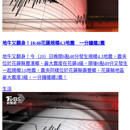
地牛又翻身！18:48花蓮規模4.3地震 一分鐘連2震
地牛又翻身！今（20）日晚間6點48分發生規模4.3地震，震央
位於花蓮縣豐濱鄉，最大震度在花蓮4級，隨後6點49分又發生
一起規模3.6地震，震央同樣位於花蓮縣壽豐鄉，花蓮縣地區
最大震度3級，一分鐘連續2震！
生活