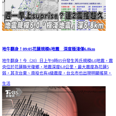
地牛翻身！09:05花蓮規模6地震 深度極淺僅6.8km
地牛翻身！今（20）日上午9時05分發生芮氏規模6.0地震，震
央位於花蓮縣光復鄉，地震深度6.8公里，最大震度為花蓮5
弱，其次台東、南投也有4級震度，台北市也出現明顯搖晃。
生活