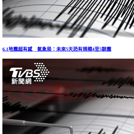
6.1地震超有感 氣象局：未來5天恐有規模4至5餘震