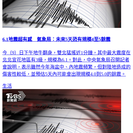
6.1地震超有感 氣象局：未來5天恐有規模4至5餘震
今（9）日下午地牛翻身，雙北猛搖近1分鐘，其中最大震度在
北北宜花地區有3級，規模為6.1。對此，中央氣象局召開記者
會說明，表示雖然今年海盆中、內地震頻繁，但對陸地造成的
傷害性較低，並預估5天內可能會出現規模4.0到5.0的餘震。
生活