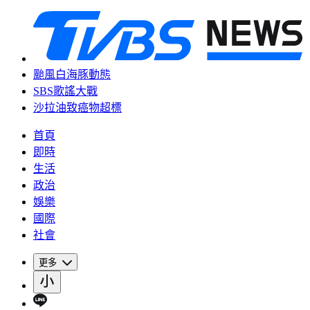
颱風白海豚動態
SBS歌謠大戰
沙拉油致癌物超標
首頁
即時
生活
政治
娛樂
國際
社會
更多