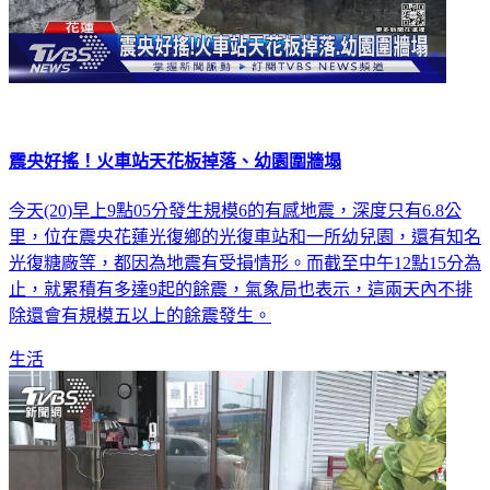
震央好搖！火車站天花板掉落、幼園圍牆塌
今天(20)早上9點05分發生規模6的有感地震，深度只有6.8公
里，位在震央花蓮光復鄉的光復車站和一所幼兒園，還有知名
光復糖廠等，都因為地震有受損情形。而截至中午12點15分為
止，就累積有多達9起的餘震，氣象局也表示，這兩天內不排
除還會有規模五以上的餘震發生。
生活