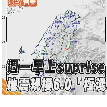
地牛翻身！09:05花蓮規模6地震 深度極淺僅6.8km