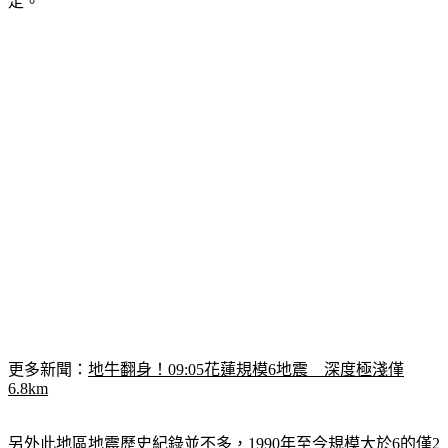
更多新聞：
地牛翻身！09:05花蓮規模6地震　深度極淺僅
6.8km
另外此地區地震歷史紀錄並不多，1990年至今規模大於6的僅2
個，為2009年發生規模6.09地震，以及今天6.0地震；還有1個