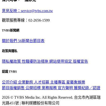
意見反映：service@tvbs.com.tw
觀眾服務專線：02-2656-1599
TVBS新聞網
關於我們
56新聞台節目表
政策與隱私
隱私權政策
性騷擾防治措施
網站使用協定
版權宣告
認識 TVBS
公司介紹
企業動態
人才招募
主播專區
星藝象娛樂
節目版權銷售
公開招標
業務服務
官方聲明
獲獎紀錄／認證
2026 © TVBS Media Inc. All Rights Reserved. 台北市內湖區瑞
光路451號 | 聯利媒體股份有限公司