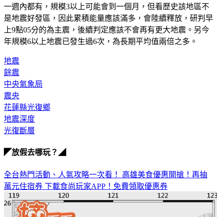
是地震好發區，因此累積能量應該滿多，會陸續釋放，研判早
上9點05分的為主震，後續判定應該不會再有更大地震。另今
年規模6以上地震已發生過6次，為長期平均值兩倍之多。
地震
餘震
中央氣象局
震央
花蓮縣光復鄉
地震深度
光復斷層
◤放假去哪玩？◢
全台熱門活動、人氣攻略一次看！
高雄美食優惠開搶！再抽
萬元住宿券
下載食尚玩家APP！免費領取優惠券