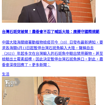
台灣石斑突被禁！農委會不忍了喊話大陸：應遵守國際規範
中國大陸海關總署動植物檢疫司今（10）日發布最新通知，要
求各海關6月13日起暫停台灣石斑魚輸入大陸，聲稱自去
（2021）年起多次在台灣輸入的石斑魚中驗出禁用藥物，甚至
檢驗出土霉素超標，因此決定暫停台灣石斑魚進口。對此，農
委會深夜回應了。更多新聞：
生活