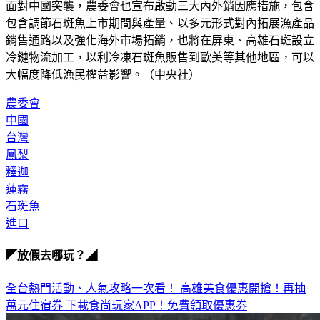
面對中國突襲，農委會也宣布啟動三大內外銷因應措施，包含
包含調節石斑魚上市期間與產量、以多元形式對內拓展漁產品
銷售通路以及強化海外市場拓銷，也將在屏東、高雄石斑設立
冷鏈物流加工，以利冷凍石斑魚販售到歐美等其他地區，可以
大幅度降低漁民權益影響。（中央社）
農委會
中國
台灣
鳳梨
釋迦
蓮霧
石斑魚
進口
◤放假去哪玩？◢
全台熱門活動、人氣攻略一次看！
高雄美食優惠開搶！再抽
萬元住宿券
下載食尚玩家APP！免費領取優惠券