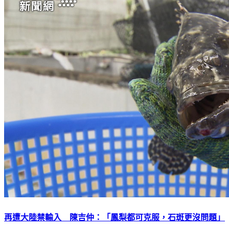
再遭大陸禁輸入 陳吉仲：「鳳梨都可克服，石斑更沒問題」