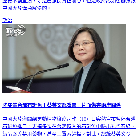
歷史不斷重演，才是農漁民真正關心，也是政府必須想辦法跟
中國大陸溝通解決的。
政治
陸突禁台灣石斑魚！蔡英文怒發聲：片面傷害兩岸關係
中國大陸海關總署動植物檢疫司昨（10）日突然宣布暫停台灣
石斑魚進口，更指多次在台灣輸入的石斑魚中驗出孔雀石綠、
結晶紫等禁用藥物，甚至土霉素超標。對此，總統蔡英文今