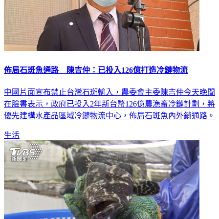
佈局石斑魚通路 陳吉仲：已投入126億打造冷鏈物流
中國片面宣布禁止台灣石斑輸入，農委會主委陳吉仲今天晚間
在臉書表示，政府已投入2年新台幣126億農漁畜冷鏈計劃，將
優先建構水產品區域冷鏈物流中心，佈局石斑魚內外銷通路。
生活