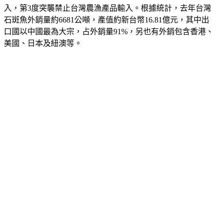
入，第3度突襲禁止台灣農漁產品輸入。根據統計，去年台灣
石斑魚外銷量約6681公噸，產值約新台幣16.81億元，其中出
口國以中國最為大宗，占外銷量91%，另也有外銷包含香港、
美國、日本及紐澳等。