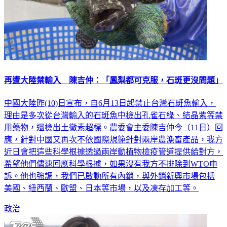
再遭大陸禁輸入 陳吉仲：「鳳梨都可克服，石斑更沒問題」
中國大陸昨(10)日宣布，自6月13日起禁止台灣石斑魚輸入，
理由是多次從台灣輸入的石斑魚中檢出孔雀石綠、結晶紫等禁
用藥物，還檢出土黴素超標。農委會主委陳吉仲今（11日）回
應，針對中國又再次不依國際規範針對兩岸農漁畜產品，我方
近日會把這些科學根據透過兩岸動植物檢疫管道提供給對方，
希望他們儘速回應科學根據，如果沒有我方不排除到WTO申
訴。他也強調，我們已啟動所有內銷，與外銷新興市場包括
美國、紐西蘭、歐盟、日本等市場，以及凍存加工等。
政治