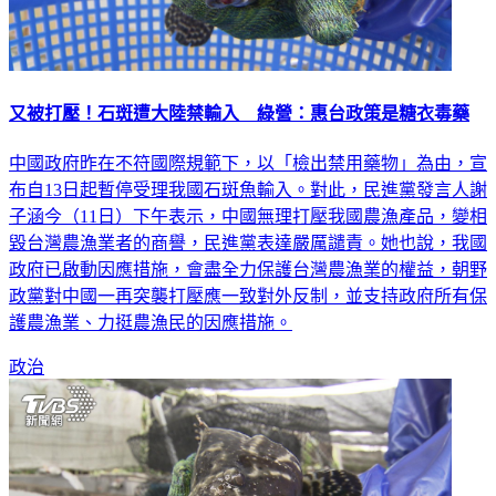
又被打壓！石斑遭大陸禁輸入 綠營：惠台政策是糖衣毒藥
中國政府昨在不符國際規範下，以「檢出禁用藥物」為由，宣
布自13日起暫停受理我國石斑魚輸入。對此，民進黨發言人謝
子涵今（11日）下午表示，中國無理打壓我國農漁產品，變相
毀台灣農漁業者的商譽，民進黨表達嚴厲譴責。她也說，我國
政府已啟動因應措施，會盡全力保護台灣農漁業的權益，朝野
政黨對中國一再突襲打壓應一致對外反制，並支持政府所有保
護農漁業、力挺農漁民的因應措施。
政治