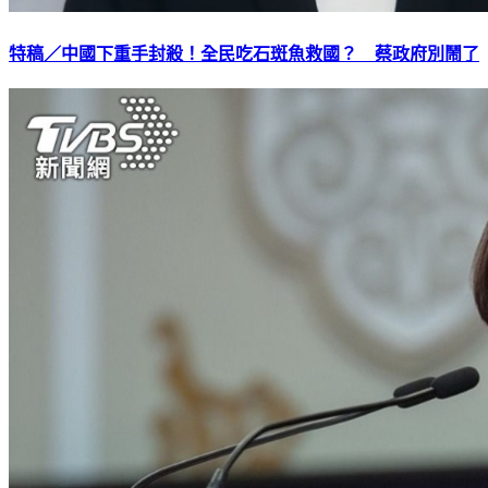
特稿／中國下重手封殺！全民吃石斑魚救國？ 蔡政府別鬧了