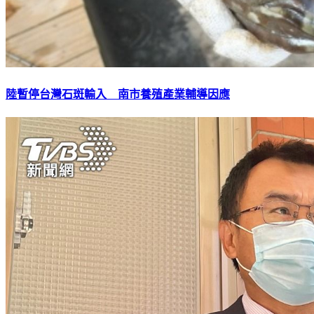
陸暫停台灣石斑輸入 南市養殖產業輔導因應