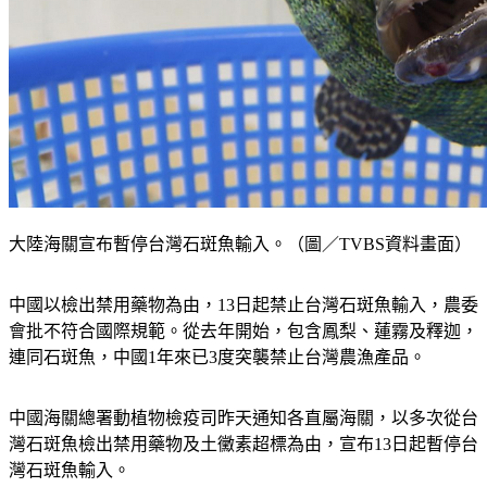
大陸海關宣布暫停台灣石斑魚輸入。（圖／TVBS資料畫面）
中國以檢出禁用藥物為由，13日起禁止台灣石斑魚輸入，農委
會批不符合國際規範。從去年開始，包含鳳梨、蓮霧及釋迦，
連同石斑魚，中國1年來已3度突襲禁止台灣農漁產品。
中國海關總署動植物檢疫司昨天通知各直屬海關，以多次從台
灣石斑魚檢出禁用藥物及土黴素超標為由，宣布13日起暫停台
灣石斑魚輸入。