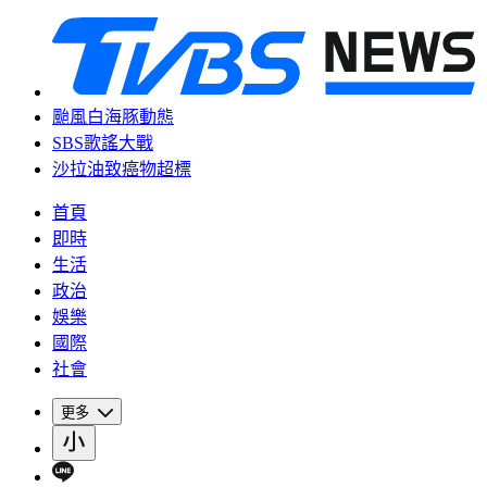
颱風白海豚動態
SBS歌謠大戰
沙拉油致癌物超標
首頁
即時
生活
政治
娛樂
國際
社會
更多