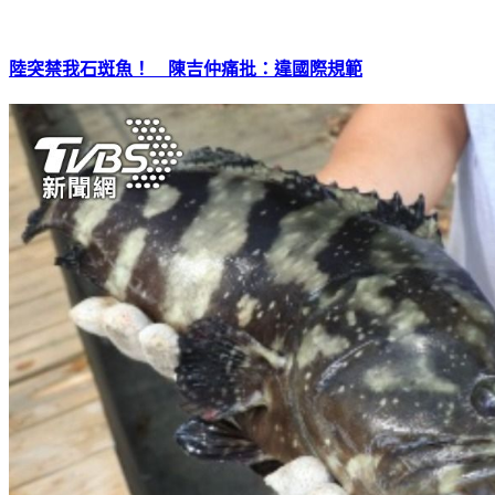
陸突禁我石斑魚！ 陳吉仲痛批：違國際規範