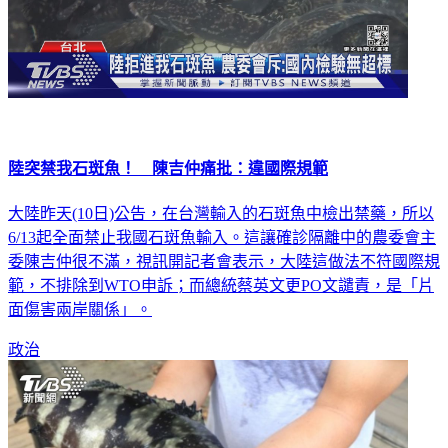
陸突禁我石斑魚！ 陳吉仲痛批：違國際規範
大陸昨天(10日)公告，在台灣輸入的石斑魚中檢出禁藥，所以
6/13起全面禁止我國石斑魚輸入。這讓確診隔離中的農委會主
委陳吉仲很不滿，視訊開記者會表示，大陸這做法不符國際規
範，不排除到WTO申訴；而總統蔡英文更PO文譴責，是「片
面傷害兩岸關係」。
政治