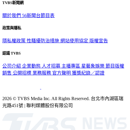
TVBS新聞網
關於我們
56新聞台節目表
政策與隱私
隱私權政策
性騷擾防治措施
網站使用協定
版權宣告
認識 TVBS
公司介紹
企業動態
人才招募
主播專區
星藝象娛樂
節目版權
銷售
公開招標
業務服務
官方聲明
獲獎紀錄／認證
2026 © TVBS Media Inc. All Rights Reserved. 台北市內湖區瑞
光路451號 | 聯利媒體股份有限公司