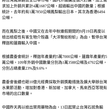
將台灣鳳梨銷售至日本市場，國內外團購及個人訂購、加工需
求加上外銷共累計4萬1687公噸，超過輸出中國的數量；根據
統計，去年約有1萬7850公噸鳳梨輸出日本，其次為香港6494
公噸。
而在鳳梨之後，中國又在去年中秋連假期間的9月19日再度以
檢出檢疫性有害生物介殼蟲「大洋臀紋粉蚧」為由，暫停台灣
釋迦和蓮霧輸入中國。
根據農委會統計，釋迦年產量約5萬7000公噸，蓮霧年產量約5
萬公噸，109年外銷中國數量分別為1萬3588公噸及4792公噸，
分別占總產量23%及9.6%。
農委會後續也砸10億元經費採取外銷獎勵措施及擴大舉辦台灣
水果節活動，增加對香港、新加坡、加拿大、馬來西亞等現有
市場的出口數量。
中國昨天再以檢出禁用藥物為由，13日起禁止台灣石斑魚輸