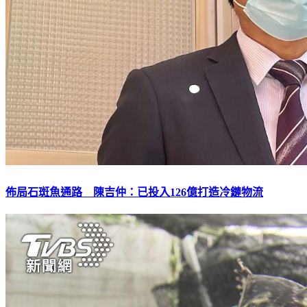
佈局石斑魚通路 陳吉仲：已投入126億打造冷鏈物流