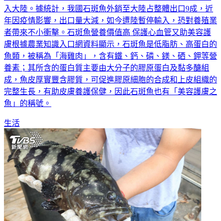
入大陸。據統計，我國石斑魚外銷至大陸占整體出口9成，近
年因疫情影響，出口量大減，如今遭陸暫停輸入，恐對養殖業
者帶來不小衝擊。石斑魚營養價值高 保護心血管又助美容護
膚根據農業知識入口網資料顯示，石斑魚是低脂肪、高蛋白的
魚類，被稱為「海雞肉」，含有鐵、鈣、磷、鎂、硒、鉀等營
養素；其所含的蛋白質主要由大分子的膠原蛋白及黏多醣組
成，魚皮厚實豐含膠質，可促進膠原細胞的合成和上皮組織的
完整生長，有助皮膚養護保健，因此石斑魚也有「美容護膚之
魚」的稱號。
生活