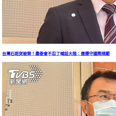
台灣石斑突被禁！農委會不忍了喊話大陸：應遵守國際規範