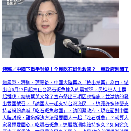
特稿／中國下重手封殺！全民吃石斑魚救國？ 蔡政府別鬧了
繼鳳梨、釋迦、蓮霧後，中國大陸再以「檢出禁藥」為由，拋
出自6月13日起禁止台灣石斑魚輸入的震撼彈，民進黨人士群
起撻伐，總統蔡英文除了宣布祭出三項因應措施，並激情的發
出愛國號召，「請國人一起支持台灣漁民」，這讓許多綠營支
持者紛紛高喊「吃石斑魚救國」，請問蔡政府，現在面對中國
大陸封殺，難道解決方法是要國人一起「吃石斑魚」？就算大
家發揮愛國心，吃爆石斑魚，這股熱潮能維持多久？如何避免