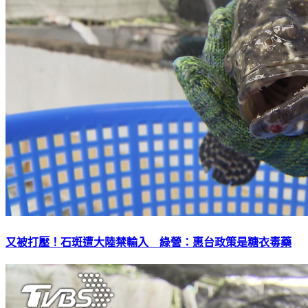
又被打壓！石斑遭大陸禁輸入 綠營：惠台政策是糖衣毒藥