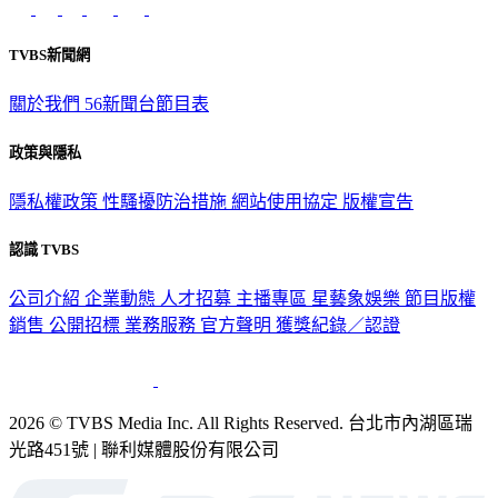
TVBS新聞網
關於我們
56新聞台節目表
政策與隱私
隱私權政策
性騷擾防治措施
網站使用協定
版權宣告
認識 TVBS
公司介紹
企業動態
人才招募
主播專區
星藝象娛樂
節目版權
銷售
公開招標
業務服務
官方聲明
獲獎紀錄／認證
2026 © TVBS Media Inc. All Rights Reserved. 台北市內湖區瑞
光路451號 | 聯利媒體股份有限公司