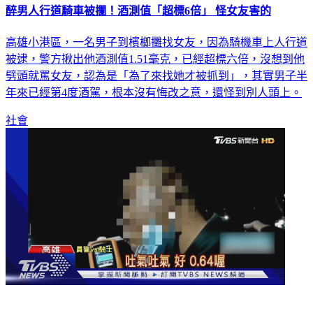
醉男人行道騎車被攔！酒測值「超標6倍」 怪女友害的
高雄小港區，一名男子到檳榔攤找女友，因為騎機車上人行道
被逮，警方揪出他酒測值1.51毫克，已經超標六倍，沒想到他
劈頭就罵女友，認為是「為了來找她才被抓到」，其實男子半
年來已經第4度酒駕，根本沒有悔改之意，還怪到別人頭上。
社會