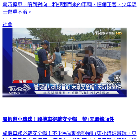
彎時摔車，噴到對向，和迎面而來的車輛，撞個正著，少年騎
士傷重不治。
社會
暑假遊小琉球！騎機車得戴安全帽 警1天取締50件
騎機車務必戴安全帽！不少民眾趁假期到屏東小琉球遊玩，東