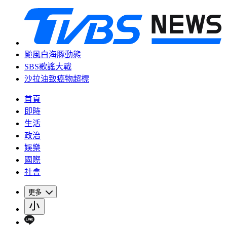
颱風白海豚動態
SBS歌謠大戰
沙拉油致癌物超標
首頁
即時
生活
政治
娛樂
國際
社會
更多