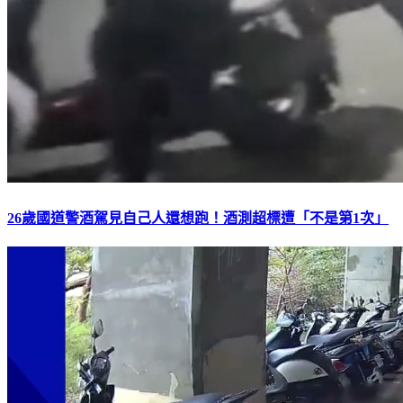
26歲國道警酒駕見自己人還想跑！酒測超標遭「不是第1次」