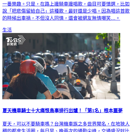
一番樂趣。只是，在路上邊騎車邊唱歌，曲目可要慎選，比如
說「把悲傷留給自己」這種歌，最好還是少唱。因為唱這首歌
的時候出車禍，不但沒人同情，還會被網友無情嘲笑…。
生活
夏天機車騎士十大痛恨鳥事排行出爐！「第1名」根本噩夢
夏天，可以不要騎車嗎？台灣機車族之多世界聞名，在地狹人
稠的都會生活圈，每日早、晚兩次的通勤尖峰，交通盛況好比