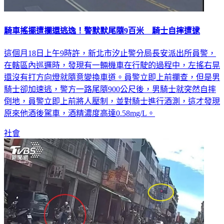
騎車搖擺遭攔還逃逸！警默默尾隨9百米 騎士自摔遭逮
這個月18日上午9時許，新北市汐止警分局長安派出所員警，
在轄區內巡邏時，發現有一輛機車在行駛的過程中，左搖右晃
還沒有打方向燈就隨意變換車道。員警立即上前攔查，但是男
騎士卻加速逃，警方一路尾隨900公尺後，男騎士就突然自摔
倒地，員警立即上前將人壓制，並對騎士進行酒測，這才發現
原來他酒後駕車，酒精濃度高達0.58mg/L。
社會