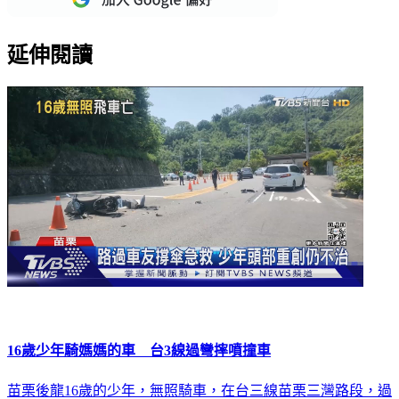
延伸閱讀
16歲少年騎媽媽的車 台3線過彎摔噴撞車
苗栗後龍16歲的少年，無照騎車，在台三線苗栗三灣路段，過