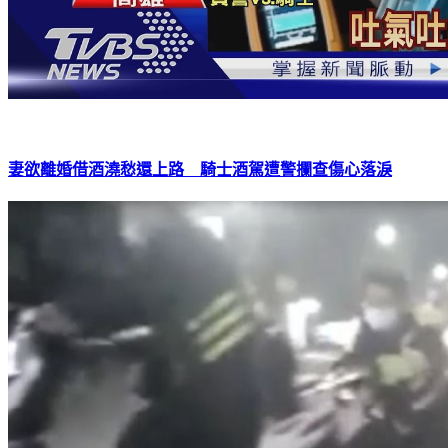
妻欲離婚借酒澆愁還上路 騎士酒駕遭警攔查傷心落淚