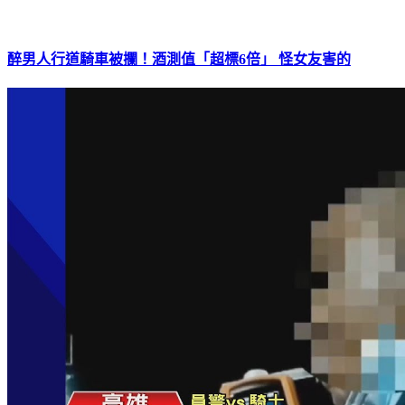
醉男人行道騎車被攔！酒測值「超標6倍」 怪女友害的