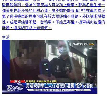
慶典般熱鬧，浩蕩的車流讓人每次跨上機車，都莫名催生出一
種策馬趕赴沙場的壯烈心情，誰不想舒舒服服地待在車內吹冷
氣？選擇機車的理由可能在於大眾運輸不順路、外送講求機動
性，或是單純養不起一台轎車，不論是哪種，機車族肉包鐵的
辛苦，還是騎在路上最知道。
生活