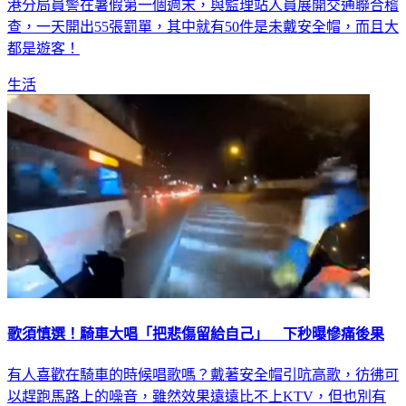
港分局員警在暑假第一個週末，與監理站人員展開交通聯合稽
查，一天開出55張罰單，其中就有50件是未戴安全帽，而且大
都是遊客！
生活
歌須慎選！騎車大唱「把悲傷留給自己」 下秒曝慘痛後果
有人喜歡在騎車的時候唱歌嗎？戴著安全帽引吭高歌，彷彿可
以趕跑馬路上的噪音，雖然效果遠遠比不上KTV，但也別有