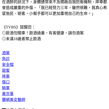
在酒醉的狀況下，身體通常來不及開啟自我防衛機制，摔車都
會造成嚴重的外傷，「我已經努力三年，雖然很難，我真心希
望島民、遊客、小幫手都可以更加重視自己的生命。」
《TVBS》提醒您：
◎飲酒勿開車！飲酒過量，有害健康，請勿酒駕
◎未滿18歲者禁止飲酒
酒駕
急診
安全帽
遊客
摔車
傷口
騎車
黃京葦
蘭嶼美女醫師