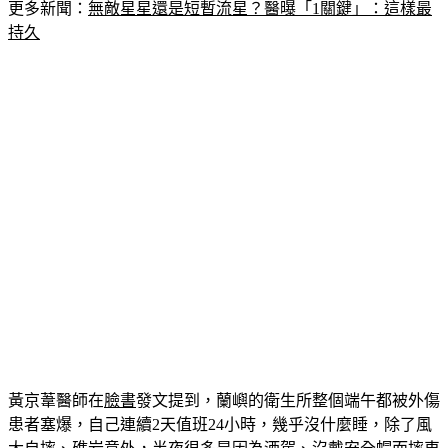
更多新聞：
無敵星星還是短暫流星？醫曝「1關鍵」：這樣最
持久
黃京葦醫師在
臉書
發文提到，蘭嶼的衛生所整個端午都被外傷
患者塞爆，自己連續2天值班24小時，幾乎沒什麼睡，除了風