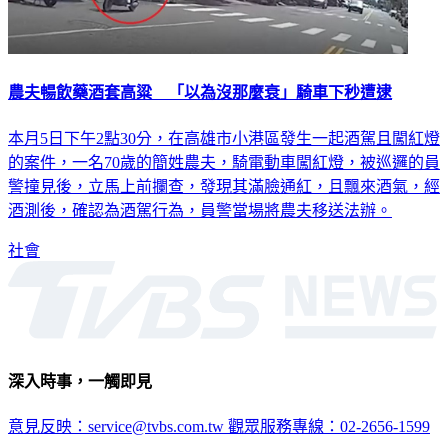
農夫暢飲藥酒套高粱 「以為沒那麼衰」騎車下秒遭逮
本月5日下午2點30分，在高雄市小港區發生一起酒駕且闖紅燈
的案件，一名70歲的簡姓農夫，騎電動車闖紅燈，被巡邏的員
警撞見後，立馬上前攔查，發現其滿臉通紅，且飄來酒氣，經
酒測後，確認為酒駕行為，員警當場將農夫移送法辦。
社會
深入時事，一觸即見
意見反映：service@tvbs.com.tw
觀眾服務專線：02-2656-1599