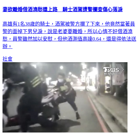
妻欲離婚借酒澆愁還上路 騎士酒駕遭警攔查傷心落淚
高雄有1名38歲的騎士，酒駕被警方攔了下來，他竟然當著員
警的面掉下男兒淚，說是老婆要離婚，所以心情不好借酒澆
愁，員警雖然加以安慰，但他酒測值高達0.64，還是得依法送
辦。
社會