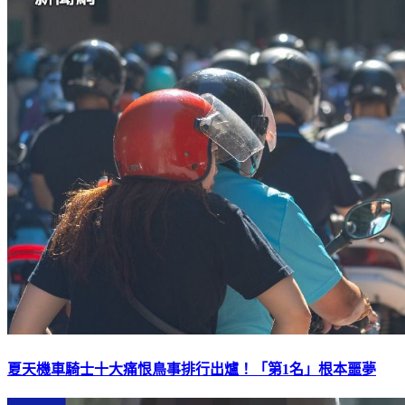
夏天機車騎士十大痛恨鳥事排行出爐！「第1名」根本噩夢