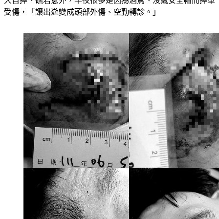
大自摔、礁岩意外，半夜很多是因為酒駕、沒戴安全帽而摔車
受傷，「讓出遊變成頭部外傷、空勤轉診。」