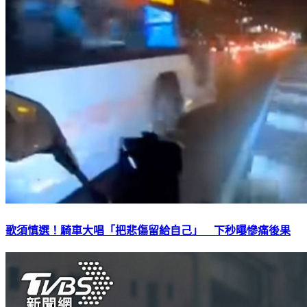
歌須慎選！騎車大唱「把悲傷留給自己」 下秒曝慘痛後果