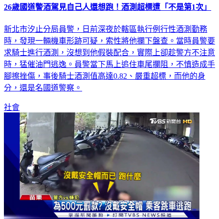
26歲國道警酒駕見自己人還想跑！酒測超標遭「不是第1次」
新北市汐止分局員警，日前深夜於轄區執行例行性酒測勤務
時，發現一輛機車形跡可疑，索性將他攔下盤查。當時員警要
求騎士進行酒測，沒想到他假裝配合，實際上卻趁警方不注意
時，猛催油門逃逸。員警當下馬上追住車尾攔阻，不慎造成手
腳擦挫傷，事後騎士酒測值高達0.82、嚴重超標，而他的身
分，還是名國道警察。
社會