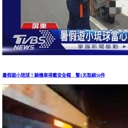
暑假遊小琉球！騎機車得戴安全帽 警1天取締50件