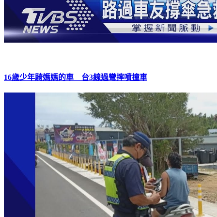
16歲少年騎媽媽的車 台3線過彎摔噴撞車