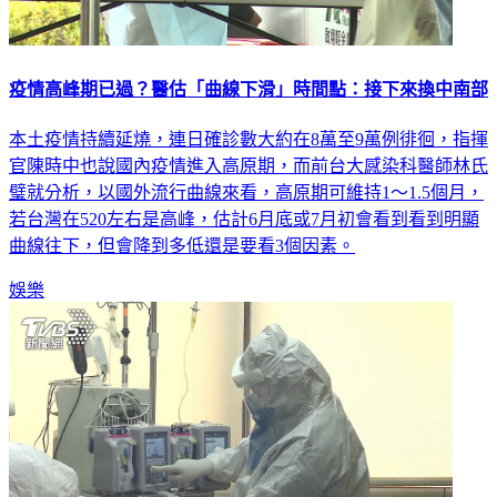
疫情高峰期已過？醫估「曲線下滑」時間點：接下來換中南部
本土疫情持續延燒，連日確診數大約在8萬至9萬例徘徊，指揮
官陳時中也說國內疫情進入高原期，而前台大感染科醫師林氏
璧就分析，以國外流行曲線來看，高原期可維持1～1.5個月，
若台灣在520左右是高峰，估計6月底或7月初會看到看到明顯
曲線往下，但會降到多低還是要看3個因素。
娛樂