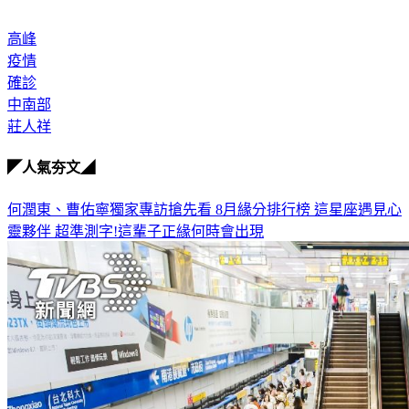
高峰
疫情
確診
中南部
莊人祥
◤人氣夯文◢
何潤東、曹佑寧獨家專訪搶先看
8月緣分排行榜 這星座遇見心
靈夥伴
超準測字!這輩子正緣何時會出現