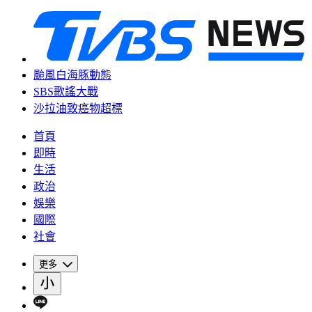
颱風白海豚動態
SBS歌謠大戰
沙拉油致癌物超標
首頁
即時
生活
政治
娛樂
國際
社會
更多