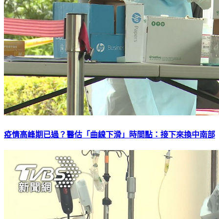
疫情高峰期已過？醫估「曲線下滑」時間點：接下來換中南部