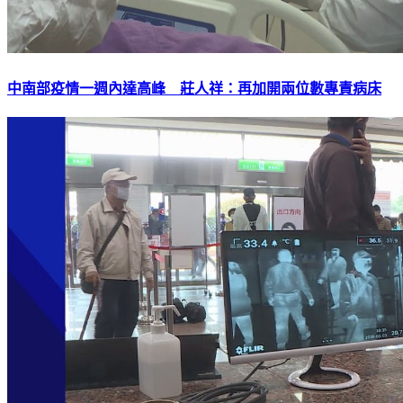
中南部疫情一週內達高峰 莊人祥：再加開兩位數專責病床