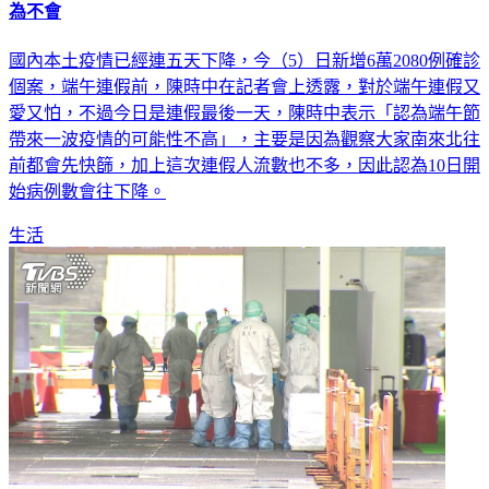
為不會
國內本土疫情已經連五天下降，今（5）日新增6萬2080例確診
個案，端午連假前，陳時中在記者會上透露，對於端午連假又
愛又怕，不過今日是連假最後一天，陳時中表示「認為端午節
帶來一波疫情的可能性不高」，主要是因為觀察大家南來北往
前都會先快篩，加上這次連假人流數也不多，因此認為10日開
始病例數會往下降。
生活