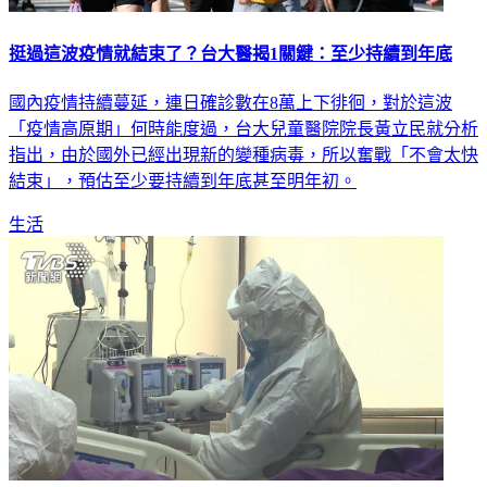
挺過這波疫情就結束了？台大醫揭1關鍵：至少持續到年底
國內疫情持續蔓延，連日確診數在8萬上下徘徊，對於這波
「疫情高原期」何時能度過，台大兒童醫院院長黃立民就分析
指出，由於國外已經出現新的變種病毒，所以奮戰「不會太快
結束」，預估至少要持續到年底甚至明年初。
生活