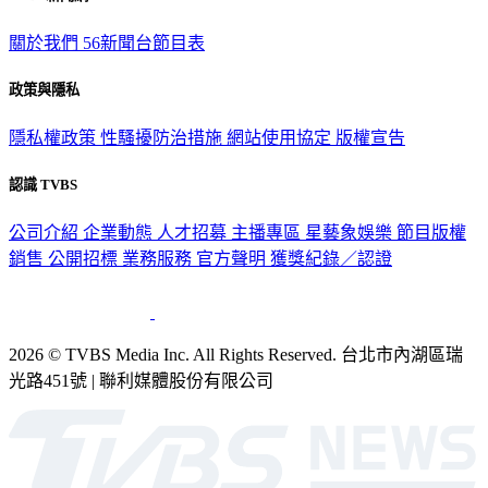
關於我們
56新聞台節目表
政策與隱私
隱私權政策
性騷擾防治措施
網站使用協定
版權宣告
認識 TVBS
公司介紹
企業動態
人才招募
主播專區
星藝象娛樂
節目版權
銷售
公開招標
業務服務
官方聲明
獲獎紀錄／認證
2026 © TVBS Media Inc. All Rights Reserved. 台北市內湖區瑞
光路451號 | 聯利媒體股份有限公司