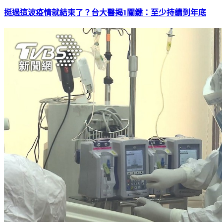
挺過這波疫情就結束了？台大醫揭1關鍵：至少持續到年底