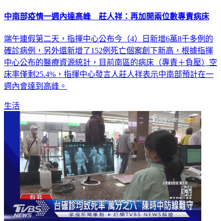
中南部疫情一週內達高峰 莊人祥：再加開兩位數專責病床
端午連假第二天，指揮中心公布今（4）日新增6萬8千多例的
確診病例，另外還新增了152例死亡個案創下新高，根據指揮
中心公布的醫療資源統計，目前南區的病床（專責＋負壓）空
床率僅剩25.4%，指揮中心發言人莊人祥表示中南部預計在一
週內會達到高峰。
生活