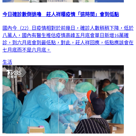
今日確診數倒退嚕 莊人祥曝疫情「這時間」會到低點
國內今（22）日疫情相對於前幾日，確診人數稍稍下降，低於
八萬人，國內有醫生推估疫情高峰五月底會單日新增16萬確
診，到六月底會到最低點，對此，莊人祥回應，低點應該會在
七月底而不是六月底。
生活