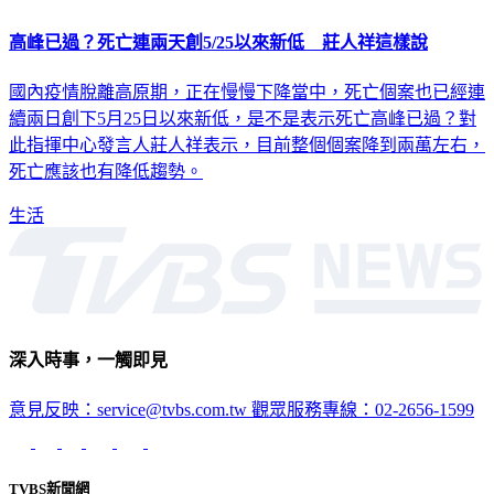
高峰已過？死亡連兩天創5/25以來新低 莊人祥這樣說
國內疫情脫離高原期，正在慢慢下降當中，死亡個案也已經連
續兩日創下5月25日以來新低，是不是表示死亡高峰已過？對
此指揮中心發言人莊人祥表示，目前整個個案降到兩萬左右，
死亡應該也有降低趨勢。
生活
深入時事，一觸即見
意見反映：service@tvbs.com.tw
觀眾服務專線：02-2656-1599
TVBS新聞網