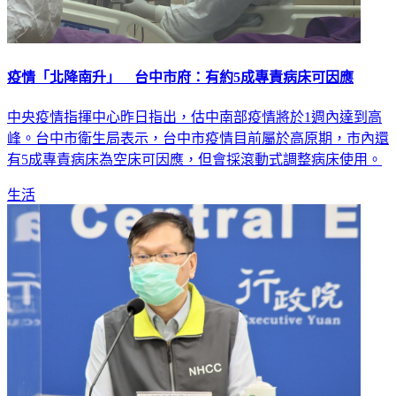
疫情「北降南升」 台中市府：有約5成專責病床可因應
中央疫情指揮中心昨日指出，估中南部疫情將於1週內達到高
峰。台中市衛生局表示，台中市疫情目前屬於高原期，市內還
有5成專責病床為空床可因應，但會採滾動式調整病床使用。
生活