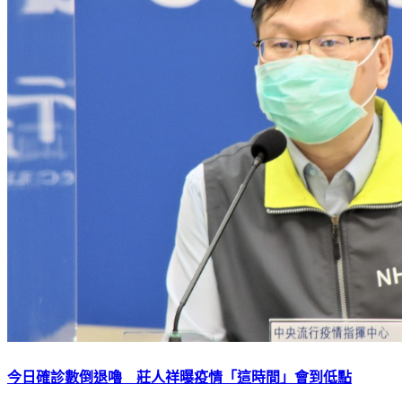
今日確診數倒退嚕 莊人祥曝疫情「這時間」會到低點