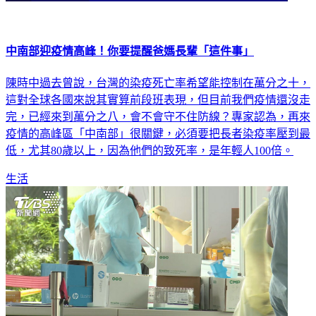
中南部迎疫情高峰！你要提醒爸媽長輩「這件事」
陳時中過去曾說，台灣的染疫死亡率希望能控制在萬分之十，
這對全球各國來說其實算前段班表現，但目前我們疫情還沒走
完，已經來到萬分之八，會不會守不住防線？專家認為，再來
疫情的高峰區「中南部」很關鍵，必須要把長者染疫率壓到最
低，尤其80歲以上，因為他們的致死率，是年輕人100倍。
生活