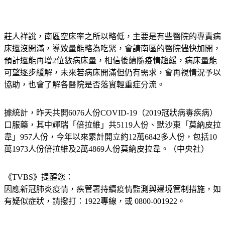
莊人祥說，南區空床率之所以略低，主要是有些醫院的專責病
床還沒開滿，導致量能略為吃緊，會請南區的醫院儘快加開，
預計還能再增2位數病床量，相信後續隨疫情趨緩，病床量能
可望逐步緩解，未來若病床開滿但仍有需求，會再視情況予以
協助，也會了解各醫院是否落實輕重症分流。
據統計，昨天共開6076人份COVID-19（2019冠狀病毒疾病）
口服藥，其中輝瑞「倍拉維」共5119人份、默沙東「莫納皮拉
韋」957人份，今年以來累計開立約12萬6842多人份，包括10
萬1973人份倍拉維及2萬4869人份莫納皮拉韋。（中央社）
《TVBS》提醒您：
因應新冠肺炎疫情，疾管署持續疫情監測與邊境管制措施，
如
有疑似症狀，請撥打：1922專線，或 0800-001922。