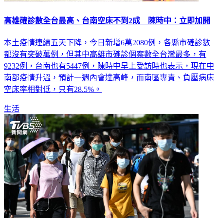
高雄確診數全台最高、台南空床不到2成 陳時中：立即加開
本土疫情連續五天下降，今日新增6萬2080例，各縣市確診數
都沒有突破萬例，但其中高雄市確診個案數全台灣最多，有
9232例，台南也有5447例，陳時中早上受訪時也表示，現在中
南部疫情升溫，預計一週內會達高峰，而南區專責、負壓病床
空床率相對低，只有28.5%。
生活