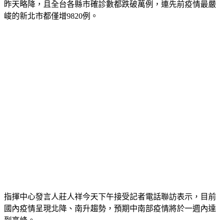
昨天略降，且全台各縣市確診數都跌破萬例，連先前疫情最嚴
峻的新北市都僅增9820例。
指揮中心發言人莊人祥今天下午接受記者電話聯訪表示，目前
國內疫情呈現北降、南升趨勢，預期中南部疫情將於一週內達