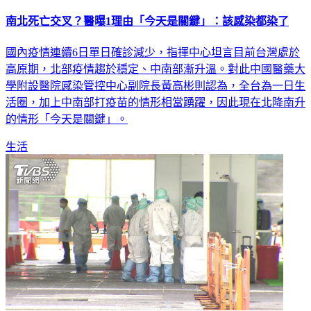
南北死亡交叉？醫曝1理由「今天是關鍵」：該感染都染了
國內疫情連續6日單日確診減少，指揮中心坦言目前台灣處於
高原期，北部疫情趨於穩定、中南部漸升溫。對此中國醫藥大
學附設醫院感染管控中心副院長黃高彬則認為，全台為一日生
活圈，加上中南部打疫苗的情形相當踴躍，因此現在北降南升
的情形「今天是關鍵」。
生活