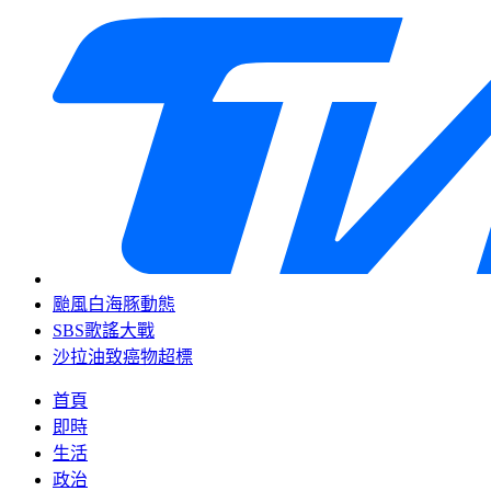
颱風白海豚動態
SBS歌謠大戰
沙拉油致癌物超標
首頁
即時
生活
政治