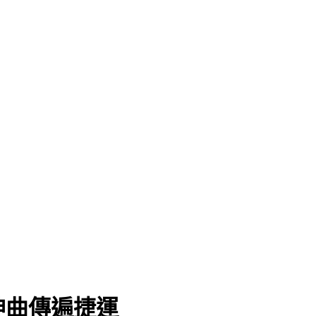
人
神曲傳遍捷運