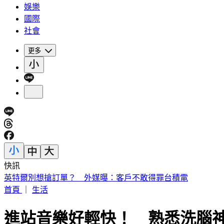
娛樂
國際
社會
更多
快訊
陳妍希母子同框！帥兒正面照罕見曝光 「濃眉大眼」顏值驚
首頁
｜
生活
進站音樂好輕快！ 熟悉洗腦