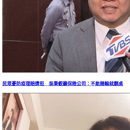
民眾憂防疫理賠遭拒 吳秉叡籲保險公司：不能賭輸就翻桌