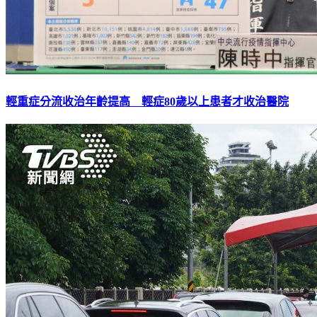
輕重症分流收治年齡提高 輕症80歲以上患者才收治醫院