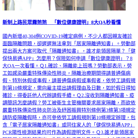
新制上路民眾霧煞煞 「數位健康證明」8大QA秒看懂
國內新增40,304例COVID-19確定病例，不少人都因親友確診
面臨隔離問題，卻遲遲無法拿到「居家隔離通知書」。勞動部
提出兩大方案可取代「隔離通知書」，誰才能領居隔單？「健
保快易通APP」怎麼用？保險如何申請「數位健康證明」？8
大QA一次看懂。Ｑ1.確診、隔離能上班嗎？勞動部表示，勞
工如感染嚴重特殊傳染性肺炎，隔離治療期間得請普通傷病
假、特別休假或事假，請普通傷病假或事假者，依勞工請假規
則第10條規定，需向雇主提出請假理由及日數，如於假日得知
確診，得委託他人代辦請假手續。Ｑ2.沒收到隔離通知書、疫
調簡訊怎麼請假？勞工被衛生主管機關要求居家隔離，而欲依
嚴重特殊傳染性肺炎防治及紓困振興特別條例第3條第3項規定
請防疫隔離假時，亦可參依勞工請假規則第10條規定辦理，包
含「電子居家隔離通知書」或同住家人的「健保快易通APP」
PCR陽性檢測結果均可作為請假證明文件。Ｑ3.誰才能領居家
隔離單？勞動部指出，為強化防疫量能及韌性，中央流行疫情