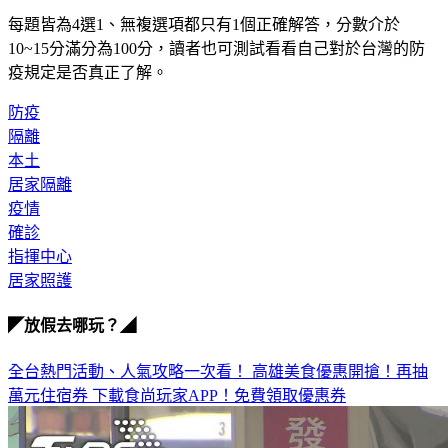
每題皆為4選1、無複選項都只有1個正確解答，分數介於
10~15分滿分為100分，讀者也可測試看看自己對於台灣的防
疫規定是否真正了解。
防疫
隔離
本土
居家隔離
疫情
確診
指揮中心
居家照護
◤放假去哪玩？◢
全台熱門活動、人氣攻略一次看！
高雄美食優惠開搶！再抽
萬元住宿券
下載食尚玩家APP！免費領取優惠券