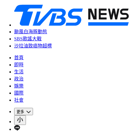
颱風白海豚動態
SBS歌謠大戰
沙拉油致癌物超標
首頁
即時
生活
政治
娛樂
國際
社會
更多