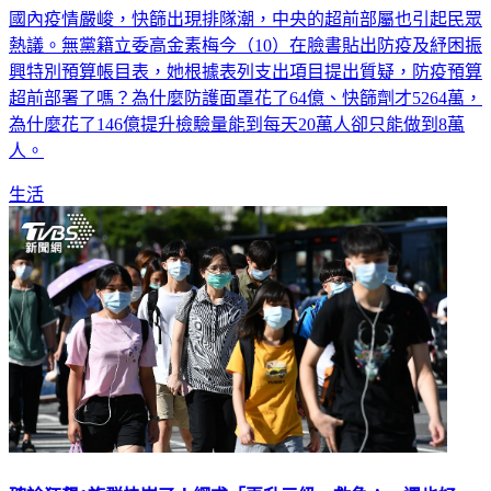
熱議。無黨籍立委高金素梅今（10）在臉書貼出防疫及紓困振
興特別預算帳目表，她根據表列支出項目提出質疑，防疫預算
超前部署了嗎？為什麼防護面罩花了64億、快篩劑才5264萬，
為什麼花了146億提升檢驗量能到每天20萬人卻只能做到8萬
人。
生活
確診狂飆1族群快崩了！網求「再升三級」救急：一週也好