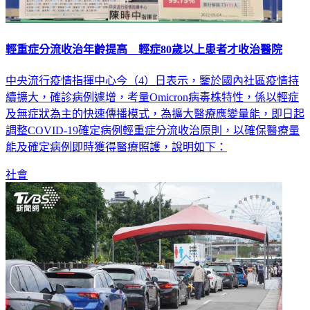
輕重症分流收治年齡提高 輕症80歲以上患者才收治醫院
中央流行疫情指揮中心今（4）日表示，鑒於國內社區疫情持
續擴大，確診病例遽增，考量Omicron病毒株特性，係以輕症
及無症狀為主的快速傳播模式，為擴大醫療應變量能，即日起
調整COVID-19確定病例輕重症分流收治原則，以確保醫療量
能及確定病例即時獲得醫療照護，說明如下：
社會