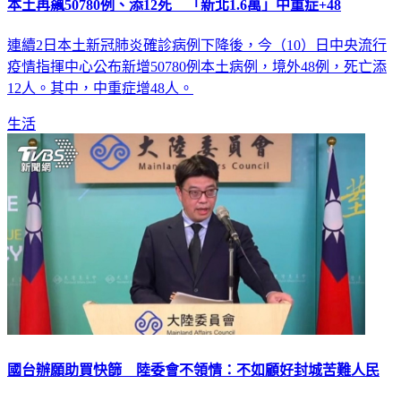
連續2日本土新冠肺炎確診病例下降後，今（10）日中央流行
疫情指揮中心公布新增50780例本土病例，境外48例，死亡添
12人。其中，中重症增48人。
生活
國台辦願助買快篩 陸委會不領情：不如顧好封城苦難人民
國內單日確診人數屢創新高，昨（７）日本土確診累積突破31