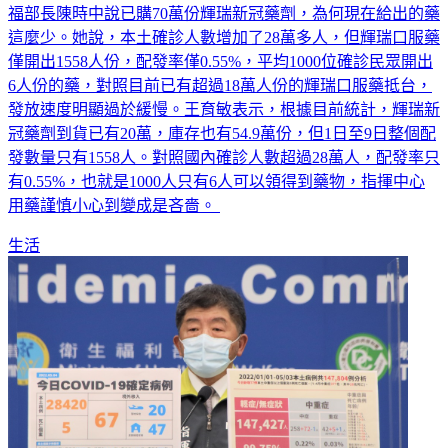
這麼少。她說，本土確診人數增加了28萬多人，但輝瑞口服藥
僅開出1558人份，配發率僅0.55%，平均1000位確診民眾開出
6人份的藥，對照目前已有超過18萬人份的輝瑞口服藥抵台，
發放速度明顯過於緩慢。王育敏表示，根據目前統計，輝瑞新
冠藥劑到貨已有20萬，庫存也有54.9萬份，但1日至9日整個配
發數量只有1558人。對照國內確診人數超過28萬人，配發率只
有0.55%，也就是1000人只有6人可以領得到藥物，指揮中心
用藥謹慎小心到變成是吝嗇。
生活