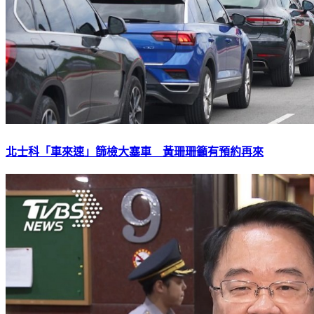
北士科「車來速」篩檢大塞車 黃珊珊籲有預約再來