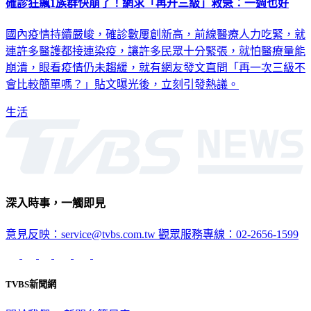
國內疫情持續嚴峻，確診數屢創新高，前線醫療人力吃緊，就
連許多醫護都接連染疫，讓許多民眾十分緊張，就怕醫療量能
崩潰，眼看疫情仍未趨緩，就有網友發文直問「再一次三級不
會比較簡單嗎？」貼文曝光後，立刻引發熱議。
生活
深入時事，一觸即見
意見反映：service@tvbs.com.tw
觀眾服務專線：02-2656-1599
TVBS新聞網
關於我們
56新聞台節目表