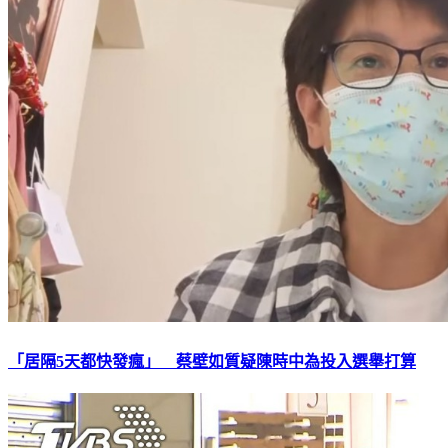
「居隔5天都快發瘋」 蔡壁如質疑陳時中為投入選舉打算