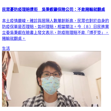
民眾憂防疫理賠遭拒 吳秉叡籲保險公司：不能賭輸就翻桌
本土疫情嚴峻，確診與居隔人數屢創新高，民眾也對於自身的
防疫保單是否理賠、如何理賠，相當關注。今（８）日民進黨
立委吳秉叡在臉書上發文表示，防疫險理賠不能「博歹筊」，
賭輸就翻桌。
生活
「居隔5天都快發瘋」 蔡壁如質疑陳時中為投入選舉打算