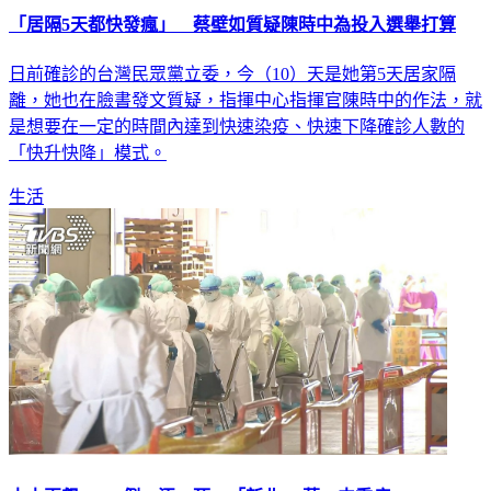
日前確診的台灣民眾黨立委，今（10）天是她第5天居家隔
離，她也在臉書發文質疑，指揮中心指揮官陳時中的作法，就
是想要在一定的時間內達到快速染疫、快速下降確診人數的
「快升快降」模式。
生活
本土再飆50780例、添12死 「新北1.6萬」中重症+48