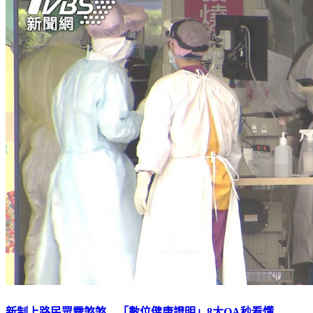
新制上路民眾霧煞煞 「數位健康證明」8大QA秒看懂