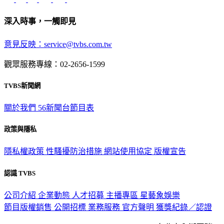
深入時事，一觸即見
意見反映：service@tvbs.com.tw
觀眾服務專線：02-2656-1599
TVBS新聞網
關於我們
56新聞台節目表
政策與隱私
隱私權政策
性騷擾防治措施
網站使用協定
版權宣告
認識 TVBS
公司介紹
企業動態
人才招募
主播專區
星藝象娛樂
節目版權銷售
公開招標
業務服務
官方聲明
獲獎紀錄／認證
2026 © TVBS Media Inc. All Rights Reserved. 台北市內湖區瑞