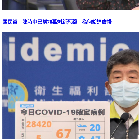
國民黨：陳時中已購70萬劑新冠藥 為何給這麼慢