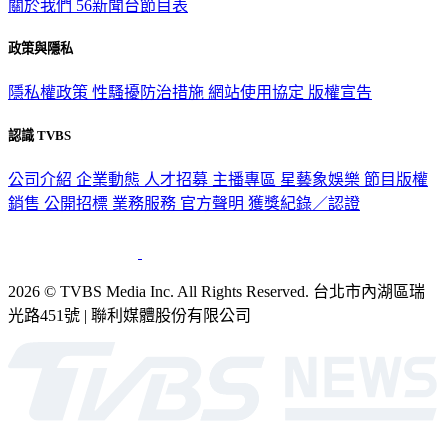
政策與隱私
隱私權政策
性騷擾防治措施
網站使用協定
版權宣告
認識 TVBS
公司介紹
企業動態
人才招募
主播專區
星藝象娛樂
節目版權
銷售
公開招標
業務服務
官方聲明
獲獎紀錄／認證
2026 © TVBS Media Inc. All Rights Reserved. 台北市內湖區瑞
光路451號 | 聯利媒體股份有限公司