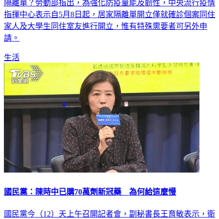
指揮中心表示自5月8日起，居家隔離單開立僅就確診個案同住
家人及大學生同住室友進行開立，惟有特殊需要者可另外申
請。
生活
國民黨：陳時中已購70萬劑新冠藥 為何給這麼慢
國民黨今（12）天上午召開記者會，副秘書長王育敏表示，衛
福部長陳時中說已購70萬份輝瑞新冠藥劑，為何現在給出的藥