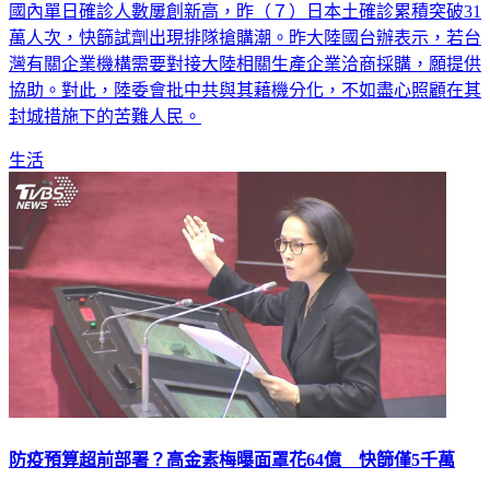
萬人次，快篩試劑出現排隊搶購潮。昨大陸國台辦表示，若台
灣有關企業機構需要對接大陸相關生產企業洽商採購，願提供
協助。對此，陸委會批中共與其藉機分化，不如盡心照顧在其
封城措施下的苦難人民。
生活
防疫預算超前部署？高金素梅曝面罩花64億 快篩僅5千萬
國內疫情嚴峻，快篩出現排隊潮，中央的超前部屬也引起民眾