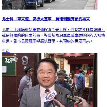
北士科「車來速」篩檢大塞車 黃珊珊籲有預約再來
北市北士科篩檢站車來速PCR今天上線，仍有許多非快篩陽、
或是無預約的民眾前來，導致篩檢站塞車或車輛逆向誤入採檢
車道，副市長黃珊珊呼籲快篩陽、有預約的民眾再來。
生活