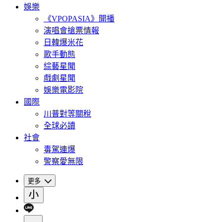
娛樂
《VPOPASIA》開播
演唱會搶票情報
日韓爆米花
歌手動態
綜藝星聞
戲劇星聞
娛樂電影院
國際
川普對等關稅
全球必讀
社會
毒駕連爆
警察愛無限
更多