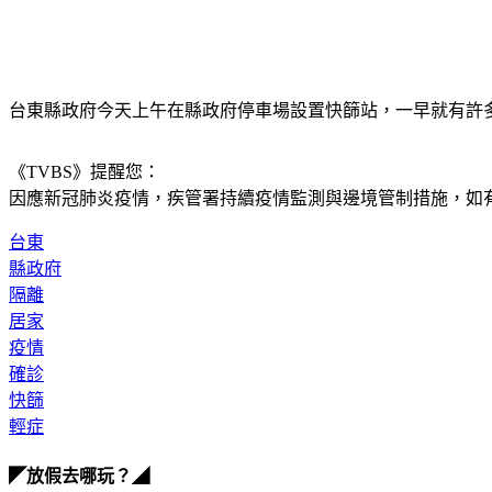
台東縣政府今天上午在縣政府停車場設置快篩站，一早就有許
《TVBS》提醒您：
因應新冠肺炎疫情，疾管署持續疫情監測與邊境管制措施，
如有
台東
縣政府
隔離
居家
疫情
確診
快篩
輕症
◤放假去哪玩？◢