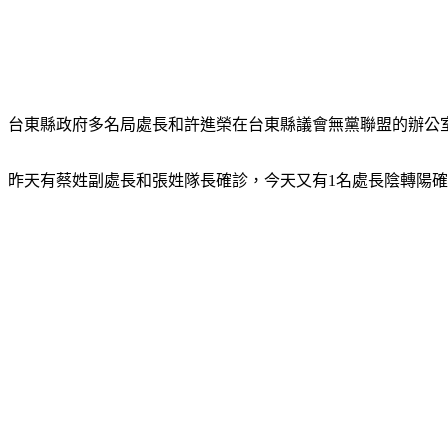
台東縣政府多名局處長和許進榮在台東縣議會無黨聯盟的辦公室
昨天有蔡姓副處長和張姓隊長確診，今天又有1名處長陰轉陽