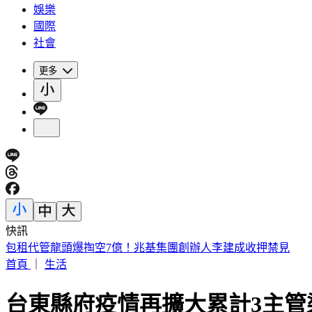
娛樂
國際
社會
更多
快訊
《夏日活動》花蓮FUN暑假 即將成真火舞秀 加碼重現
首頁
｜
生活
台東縣府疫情再擴大累計3主管