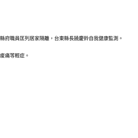
名縣府職員匡列居家隔離，台東縣長饒慶鈴自我健康監測。
肉痠痛等輕症。