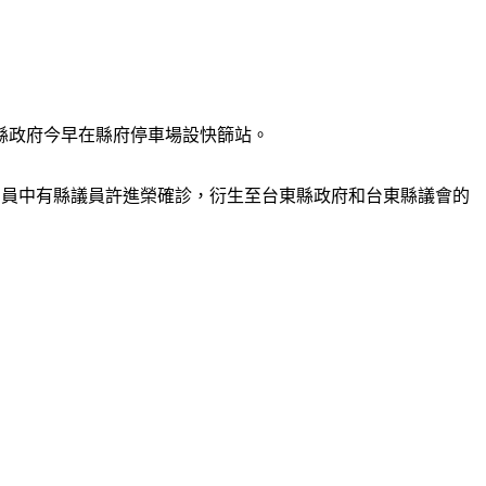
縣政府今早在縣府停車場設快篩站。
確診團員中有縣議員許進榮確診，衍生至台東縣政府和台東縣議會的