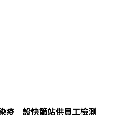
染疫 設快篩站供員工檢測