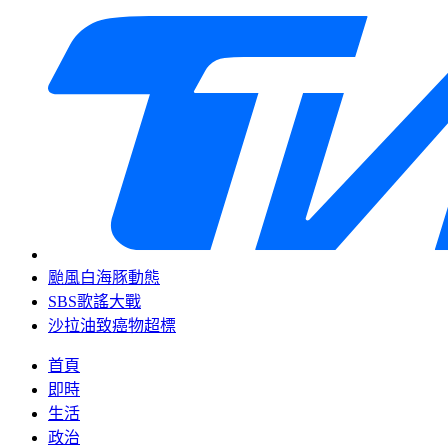
颱風白海豚動態
SBS歌謠大戰
沙拉油致癌物超標
首頁
即時
生活
政治