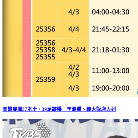
高雄暴增37本土、39足跡曝 享溫馨、義大飯店入列