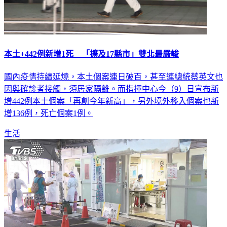
本土+442例新增1死 「擴及17縣市」雙北最嚴峻
國內疫情持續延燒，本土個案連日破百，甚至連總統蔡英文也
因與確診者接觸，須居家隔離。而指揮中心今（9）日宣布新
增442例本土個案「再創今年新高」，另外境外移入個案也新
增136例，死亡個案1例。
生活