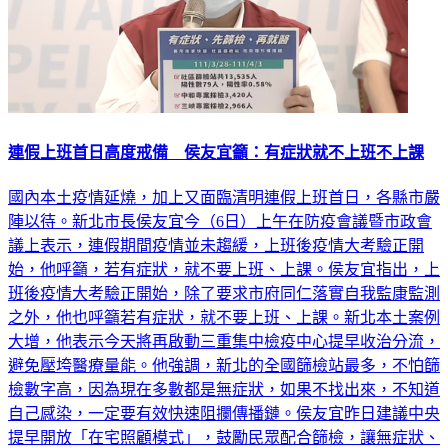
連假上班首日高度戒備 侯友宜籲：有症狀就不上班不上課
國內本土疫情延燒，加上又面臨清明連假上班首日，各縣市嚴
陣以待。新北市長侯友宜今（6日）上午在防疫會議暨市政會
議上表示，連假期間疫情並未趨緩，上班後疫情大考驗正開
始，他呼籲，若有症狀，就不要上班、上課。侯友宜指出，上
班後疫情大考驗正開始，除了要求市府同仁落實自我監康監測
之外，他也呼籲若有症狀，就不要上班、上課。新北本土案例
大增，他表示今天將再啟動三重集中檢疫中心提早收治分流，
避免壓垮醫療量能。他強調，新北的全國篩檢站最多，不怕篩
檢數字高，因為現在多數都是無症狀，如果不找出來，不知道
自己感染，一定要有效快速阻攔傳播鏈。侯友宜昨日建議中央
提早開放「在宅照顧模式」，鼓勵民眾配合篩檢，讓無症狀、