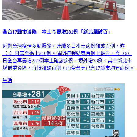
全台17縣市淪陷 本土今暴增281例「新北飆破百」
近期台灣疫情多點爆發，連續多日本土病例飆破百例，昨
（5）日甚至衝上216例。清明連假結束首個上班日，今（6）
日全台再暴增281例本土確診病例，境外增78例。其中新北市
堪稱重災區，直接飆破百例，而全台更已有17縣市均有病例。
生活