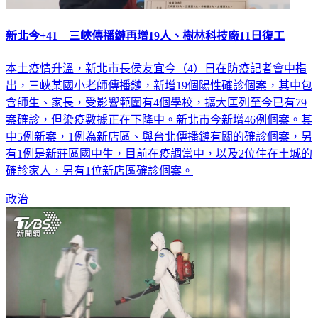
新北今+41 三峽傳播鏈再增19人、樹林科技廠11日復工
本土疫情升溫，新北市長侯友宜今（4）日在防疫記者會中指
出，三峽某國小老師傳播鏈，新增19個陽性確診個案，其中包
含師生、家長，受影響範圍有4個學校，擴大匡列至今已有79
案確診，但染疫數據正在下降中。新北市今新增46例個案。其
中5例新案，1例為新店區、與台北傳播鏈有關的確診個案，另
有1例是新莊區國中生，目前在疫調當中，以及2位住在土城的
確診家人，另有1位新店區確診個案。
政治