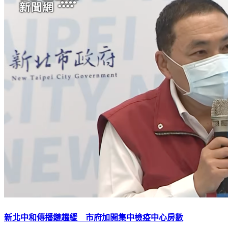
新北中和傳播鏈趨緩 市府加開集中檢疫中心房數