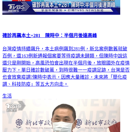
確診再飆本土+281 陳時中：半個月後達高峰
台灣疫情持續飆升，本土病例飆到281例，新北案例數舊就破
百例，還163例新通報個案要等待疫調未歸類，但陳時中說這
還只是剛開始，高風恐怕會出現在半個月後，放眼國外在疫情
壓力下，單日確診數破萬，到時很難一一疫調足跡，台灣是否
也會放棄疫調?陳時中表示，因應大量確診，未來將「簡化疫
調、科技防疫」等五大方向走。
生活