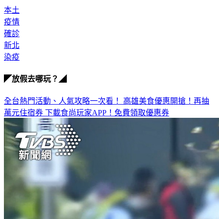
本土
疫情
確診
新北
染疫
◤放假去哪玩？◢
全台熱門活動、人氣攻略一次看！
高雄美食優惠開搶！再抽
萬元住宿券
下載食尚玩家APP！免費領取優惠券