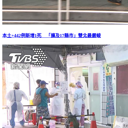
本土+442例新增1死 「擴及17縣市」雙北最嚴峻