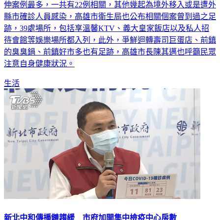
伸案例最多，一共有22例相關，其他幾起為境外移入或是遭外
縣市確診人員感染，高雄市衛生局也公布相關個案曾到過之足
跡，39處場所，包括享溫馨KTV、義大皇家飯店以及私人招
待會館等娛樂場所都入列，此外，爭鮮迴轉壽司巨蛋店、前鎮
的臭臭鍋、前鎮好市多也有足跡，高雄市長陳其邁也呼籲民眾
注意自身健康狀況。
生活
新北中和傳播鏈趨緩 市府加開集中檢疫中心房數