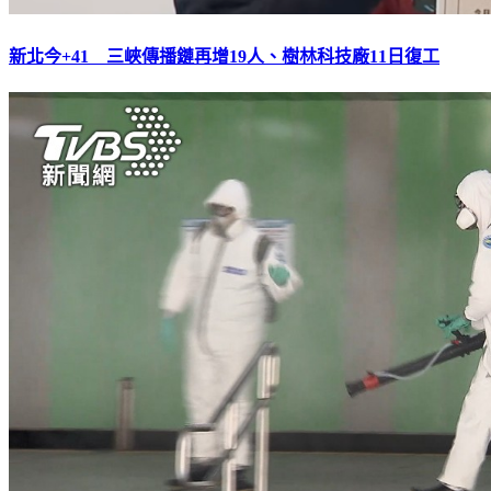
新北今+41 三峽傳播鏈再增19人、樹林科技廠11日復工