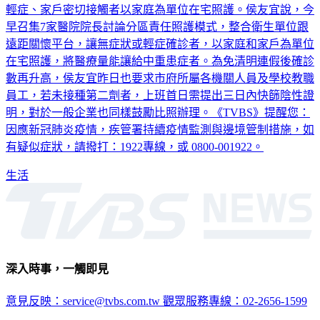
輕症、家戶密切接觸者以家庭為單位在宅照護。侯友宜說，今
早召集7家醫院院長討論分區責任照護模式，整合衛生單位跟
遠距關懷平台，讓無症狀或輕症確診者，以家庭和家戶為單位
在宅照護，將醫療量能讓給中重患症者。為免清明連假後確診
數再升高，侯友宜昨日也要求市府所屬各機關人員及學校教職
員工，若未接種第二劑者，上班首日需提出三日內快篩陰性證
明，對於一般企業也同樣鼓勵比照辦理。《TVBS》提醒您：
因應新冠肺炎疫情，疾管署持續疫情監測與邊境管制措施，如
有疑似症狀，請撥打：1922專線，或 0800-001922。
生活
深入時事，一觸即見
意見反映：service@tvbs.com.tw
觀眾服務專線：02-2656-1599