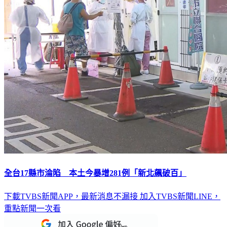
全台17縣市淪陷 本土今暴增281例「新北飆破百」
下載TVBS新聞APP，最新消息不漏接
加入TVBS新聞LINE，
重點新聞一次看