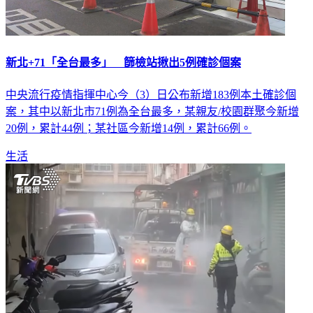
新北+71「全台最多」 篩檢站揪出5例確診個案
中央流行疫情指揮中心今（3）日公布新增183例本土確診個
案，其中以新北市71例為全台最多，某親友/校園群聚今新增
20例，累計44例；某社區今新增14例，累計66例。
生活