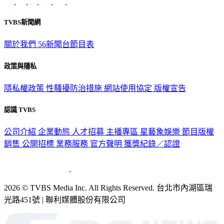
TVBS新聞網
關於我們
56新聞台節目表
政策與隱私
隱私權政策
性騷擾防治措施
網站使用協定
版權宣告
認識 TVBS
公司介紹
企業動態
人才招募
主播專區
星藝象娛樂
節目版權
銷售
公開招標
業務服務
官方聲明
獲獎紀錄／認證
2026 © TVBS Media Inc. All Rights Reserved. 台北市內湖區瑞
光路451號 | 聯利媒體股份有限公司