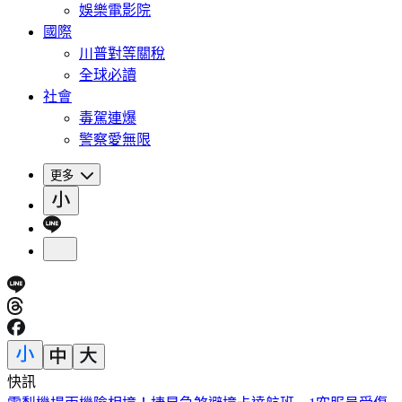
娛樂電影院
國際
川普對等關稅
全球必讀
社會
毒駕連爆
警察愛無限
更多
快訊