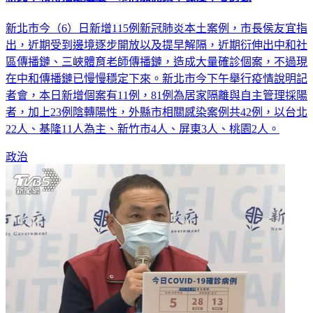
新北市今（6）日新增115例新冠肺炎本土案例，市長侯友宜指
出，近期受到邊境逐步開放以及提早解隔，近期衍伸出中和社
區傳播鏈、三峽體育老師傳播鏈，造成大量確診個案，不過現
在中和傳播鏈已慢慢穩定下來。新北市今下午舉行疫情說明記
者會，本日新增個案有11例，81例為居家隔離與自主管理採陽
者，加上23例陰轉陽性，外縣市相關感染案例共42例，以台北
22人、基隆11人為主、新竹市4人、屏東3人、桃園2人。
政治