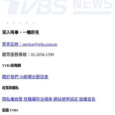
深入時事，一觸即見
意見反映：service@tvbs.com.tw
觀眾服務專線：02-2656-1599
TVBS新聞網
關於我們
56新聞台節目表
政策與隱私
隱私權政策
性騷擾防治措施
網站使用協定
版權宣告
認識 TVBS