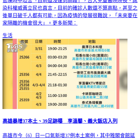
官陳時中坦言「目前還沒達到高峰」，台大兒童醫院院長、感
染科權威黃立民也直言，目前的確診人數還不算高點，甚至之
後單日破千人都有可能，因為疫情的發展很難說，「未來要在
家隔離的機會很大」。更多新聞：
生活
高雄暴增37本土、39足跡曝 享溫馨、義大飯店入列
高雄市今（6）日一口氣新增37例本土案例，其中雅閣會館延