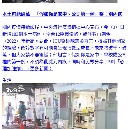
本土可能破萬 「假如你是家中、公司第一例」醫：別內疚
國內疫情持續嚴峻，中央流行疫情指揮中心宣布，今（3）日
新增183例本土病例，全台12縣市淪陷，確診數再創今
（2022）年新高。對此，ICU醫師陳志金直言，按照其他國家
的經驗，確診數字有可能會呈現指數型成長，未來將破千、破
萬，但大家請不要驚慌；他坦言，假如你是家中、學校或公司
裡的第一例，不須為此感到內疚，同時和民眾分享了5劑「心
理加強劑」。更多新聞：
生活