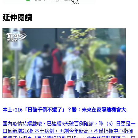
延伸閱讀
本土+216「日破千例不遠了」？醫：未來在家隔離機會大
國內疫情持續嚴峻，已連續5天破百例確診，昨（5）日更是一
口氣新增216例本土病例，再創今年新高，不僅指揮中心指揮