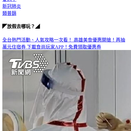
新冠肺炎
類普篩
◤放假去哪玩？◢
全台熱門活動、人氣攻略一次看！
高雄美食優惠開搶！再抽
萬元住宿券
下載食尚玩家APP！免費領取優惠券