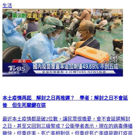
生活
本土疫情再起 解封之日再推遲？ 學者：解封之日不會延
後 但生死關鍵在這
最近本土疫情都是破2位數，讓民眾很擔憂，會不會延遲解封
之日，甚至又回到三級警戒？公衛學者表示，現在的病毒傳播
雖快，但重症率、死亡率相對低。但重症死亡率還是跟打疫苗