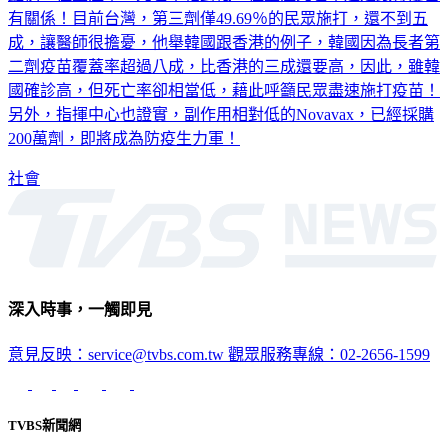
有關係！目前台灣，第三劑僅49.69％的民眾施打，還不到五
成，讓醫師很擔憂，他舉韓國跟香港的例子，韓國因為長者第
二劑疫苗覆蓋率超過八成，比香港的三成還要高，因此，雖韓
國確診高，但死亡率卻相當低，藉此呼籲民眾盡速施打疫苗！
另外，指揮中心也證實，副作用相對低的Novavax，已經採購
200萬劑，即將成為防疫生力軍！
社會
深入時事，一觸即見
意見反映：service@tvbs.com.tw
觀眾服務專線：02-2656-1599
TVBS新聞網