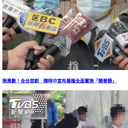
揪黑數！全台首創 陳時中宣布基隆全面實施「類普篩」