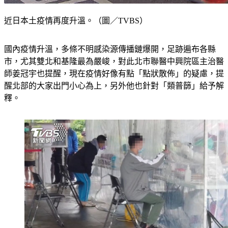
近日本土疫情再度升溫。（圖／TVBS）
國內疫情升溫，多條不明感染源傳播鏈爆開，足跡遍布各縣
市，尤其雙北和基隆最為嚴峻，對此北市聯醫中興院區主治醫
師姜冠宇也提醒，現在疫情好像有點「點狀散佈」的疑慮，提
醒北部的大家出門小心為上，另外他也針對「類普篩」給予解
釋。