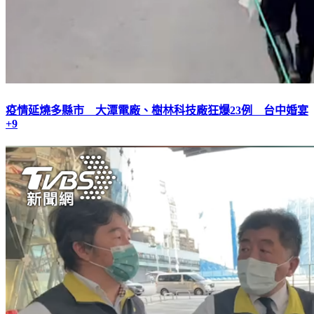
疫情延燒多縣市 大潭電廠、樹林科技廠狂爆23例 台中婚宴
+9