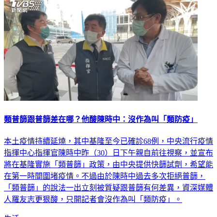
類普篩跟普篩差在哪？他酸陳時中：沒作為叫「類防疫」
本土疫情持續延燒，其中基隆至今已確診68例，中央流行疫情
指揮中心指揮官陳時中昨（30）日下午親自前往視察，並宣布
將在基隆實施「類普篩」政策，由中央提供快篩試劑，希望能
在第一時間圍堵疫情。不過由於陳時中過去多次拒絕普篩，
「類普篩」的說法一出立刻被質疑跟普篩有何差異，資深媒體
人羅友志更狠酸，只開記者會沒作為叫「類防疫」。