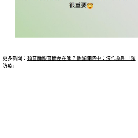
更多新聞：
類普篩跟普篩差在哪？他酸陳時中：沒作為叫「類
防疫」