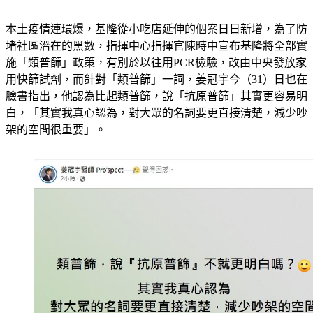
本土疫情連環爆，基隆從小吃店延伸的個案日日新增，為了防
堵社區潛在的黑數，指揮中心指揮官陳時中宣布基隆將全部實
施「類普篩」政策，有別於以往用PCR檢驗，改由中央發放家
用快篩試劑，而針對「類普篩」一詞，姜冠宇今（31）日也在
臉書
指出，他認為比起類普篩，說「抗原普篩」其實更容易明
白，「其實我真心認為，對大眾的名詞要更直接清楚，減少吵
架的空間很重要」。