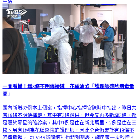
生活
一圖看懂！增3條不明傳播鏈 花蓮淪陷「護理師確診病毒量
高」
國內新增87例本土個案，指揮中心指揮官陳時中指出，昨日共
有19條不明傳播鏈，其中有3條歸併，但今又再多新增3條，都
是屬於零星的確診案，其中1例是住在新北萬里、2例是住在三
峽、另有1例為花蓮醫院的護理師，因此全台仍累計有19條不
明傳播鏈，《TVBS新聞網》也特別製表，讓民眾一次秒懂。