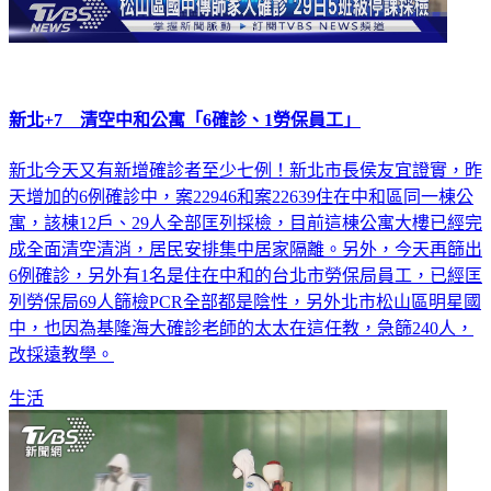
新北+7 清空中和公寓「6確診、1勞保員工」
新北今天又有新增確診者至少七例！新北市長侯友宜證實，昨
天增加的6例確診中，案22946和案22639住在中和區同一棟公
寓，該棟12戶、29人全部匡列採檢，目前這棟公寓大樓已經完
成全面清空清消，居民安排集中居家隔離。另外，今天再篩出
6例確診，另外有1名是住在中和的台北市勞保局員工，已經匡
列勞保局69人篩檢PCR全部都是陰性，另外北市松山區明星國
中，也因為基隆海大確診老師的太太在這任教，急篩240人，
改採遠教學。
生活