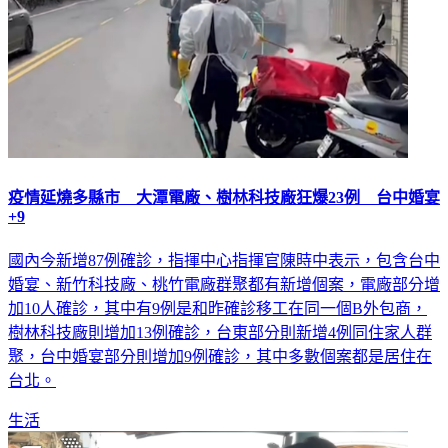
疫情延燒多縣市 大潭電廠、樹林科技廠狂爆23例 台中婚宴
+9
國內今新增87例確診，指揮中心指揮官陳時中表示，包含台中
婚宴、新竹科技廠、桃竹電廠群聚都有新增個案，電廠部分增
加10人確診，其中有9例是和昨確診移工在同一個B外包商，
樹林科技廠則增加13例確診，台東部分則新增4例同住家人群
聚，台中婚宴部分則增加9例確診，其中多數個案都是居住在
台北。
生活