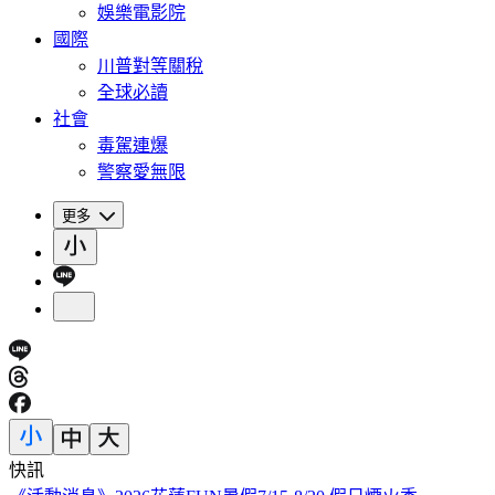
娛樂電影院
國際
川普對等關稅
全球必讀
社會
毒駕連爆
警察愛無限
更多
快訊