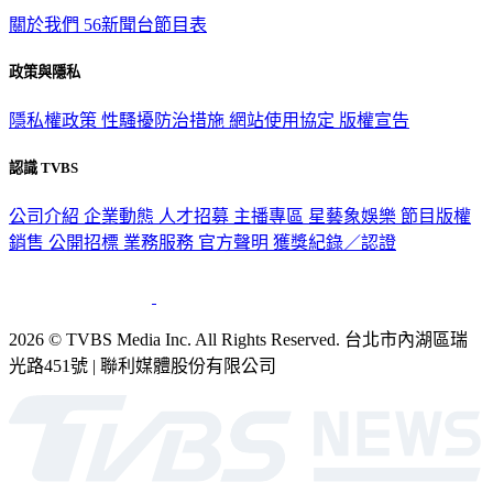
關於我們
56新聞台節目表
政策與隱私
隱私權政策
性騷擾防治措施
網站使用協定
版權宣告
認識 TVBS
公司介紹
企業動態
人才招募
主播專區
星藝象娛樂
節目版權
銷售
公開招標
業務服務
官方聲明
獲獎紀錄／認證
2026 © TVBS Media Inc. All Rights Reserved. 台北市內湖區瑞
光路451號 | 聯利媒體股份有限公司