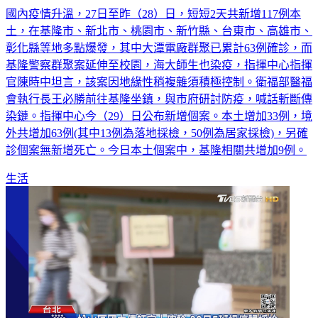
國內疫情升溫，27日至昨（28）日，短短2天共新增117例本
土，在基隆市、新北市、桃園市、新竹縣、台東市、高雄市、
彰化縣等地多點爆發，其中大潭電廠群聚已累計63例確診，而
基隆警察群聚案延伸至校園，海大師生也染疫，指揮中心指揮
官陳時中坦言，該案因地緣性稍複雜須積極控制。衛福部醫福
會執行長王必勝前往基隆坐鎮，與市府研討防疫，喊話斬斷傳
染鏈。指揮中心今（29）日公布新增個案。本土增加33例，境
外共增加63例(其中13例為落地採檢，50例為居家採檢)，另確
診個案無新增死亡。今日本土個案中，基隆相關共增加9例。
生活