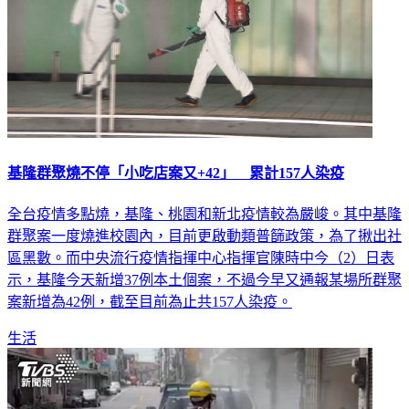
基隆群聚燒不停「小吃店案又+42」 累計157人染疫
全台疫情多點燒，基隆、桃園和新北疫情較為嚴峻。其中基隆
群聚案一度燒進校園內，目前更啟動類普篩政策，為了揪出社
區黑數。而中央流行疫情指揮中心指揮官陳時中今（2）日表
示，基隆今天新增37例本土個案，不過今早又通報某場所群聚
案新增為42例，截至目前為止共157人染疫。
生活