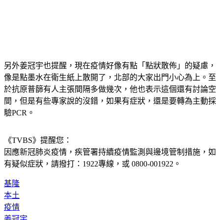
另外姜冠宇也提醒，現在疫情好像有點「點狀散佈」的疑慮，
像是點墨水在衛生紙上散開了，北部的大家出門小心為上。至
於抗原普篩有人主張間隔多做幾次，他也表示這個還有討論空
間，但是有些專家說的沒錯，如果有症狀，還是要轉為主動採
驗PCR。 
《TVBS》提醒您：
因應新冠肺炎疫情，疾管署持續疫情監測與邊境管制措施，
如
有疑似症狀，請撥打：1922專線，或 0800-001922。
基隆
本土
疫情
姜冠宇