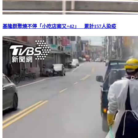
基隆群聚燒不停「小吃店案又+42」 累計157人染疫