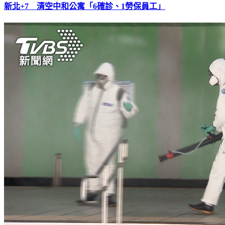
新北+7 清空中和公寓「6確診、1勞保員工」