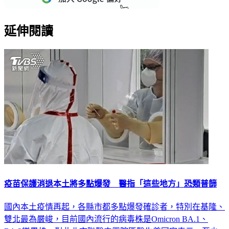
延伸閱讀
疫苗保護消退本土將多點爆發 醫指「這些地方」恐類普篩
國內本土疫情再起，各縣市都多點爆發確診者，特別在基隆、
雙北最為嚴峻，目前國內流行的病毒株是Omicron BA.1、