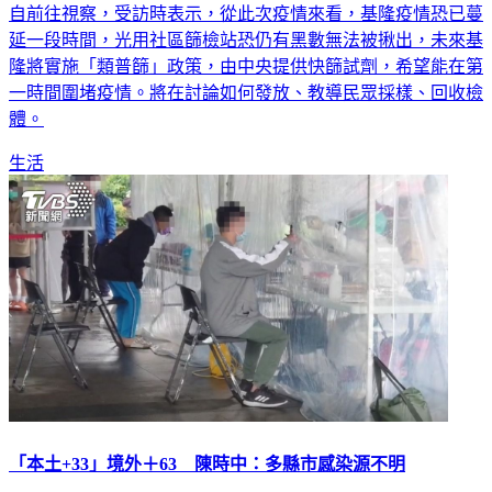
自前往視察，受訪時表示，從此次疫情來看，基隆疫情恐已蔓
延一段時間，光用社區篩檢站恐仍有黑數無法被揪出，未來基
隆將實施「類普篩」政策，由中央提供快篩試劑，希望能在第
一時間圍堵疫情。將在討論如何發放、教導民眾採樣、回收檢
體。
生活
「本土+33」境外＋63 陳時中：多縣市感染源不明