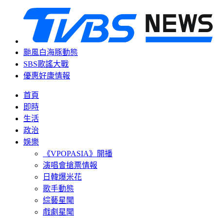
颱風白海豚動態
SBS歌謠大戰
優惠好康情報
首頁
即時
生活
政治
娛樂
《VPOPASIA》開播
演唱會搶票情報
日韓爆米花
歌手動態
綜藝星聞
戲劇星聞