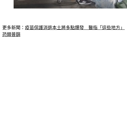
更多新聞：
疫苗保護消退本土將多點爆發　醫指「這些地方」
恐類普篩