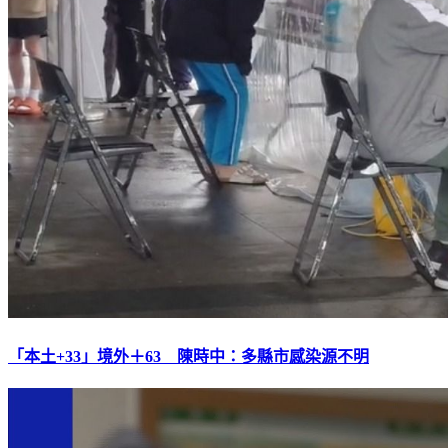
「本土+33」境外＋63 陳時中：多縣市感染源不明