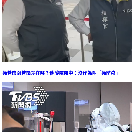
類普篩跟普篩差在哪？他酸陳時中：沒作為叫「類防疫」