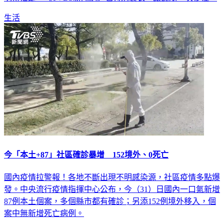
生活
今「本土+87」社區確診暴增 152境外、0死亡
國內疫情拉警報！各地不斷出現不明感染源，社區疫情多點爆
發。中央流行疫情指揮中心公布，今（31）日國內一口氣新增
87例本土個案，多個縣市都有確診；另添152例境外移入，個
案中無新增死亡病例。