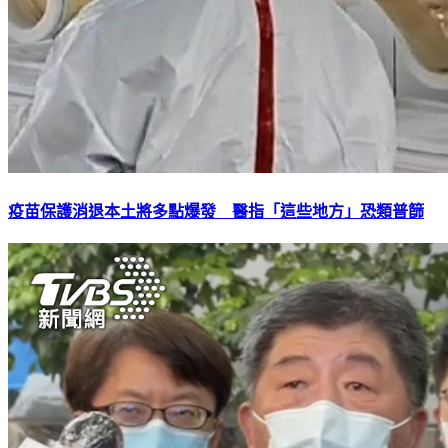
疫苗保護消退本土將多點爆發 醫指「這些地方」恐類普篩