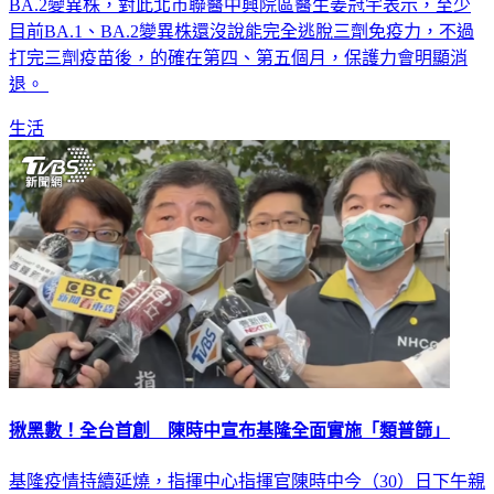
BA.2變異株，對此北市聯醫中興院區醫生姜冠宇表示，至少
目前BA.1、BA.2變異株還沒說能完全逃脫三劑免疫力，不過
打完三劑疫苗後，的確在第四、第五個月，保護力會明顯消
退。
生活
揪黑數！全台首創 陳時中宣布基隆全面實施「類普篩」
基隆疫情持續延燒，指揮中心指揮官陳時中今（30）日下午親