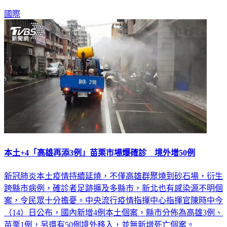
篩檢呈陽性，同樣也突破過往紀錄。
國際
本土+4「高雄再添3例」苗栗市場爆確診 境外增50例
新冠肺炎本土疫情持續延燒，不僅高雄群聚燒到砂石場，衍生
跨縣市病例，確診者足跡擴及多縣市，新北也有感染源不明個
案，令民眾十分擔憂。中央流行疫情指揮中心指揮官陳時中今
（14）日公布，國內新增4例本土個案，縣市分佈為高雄3例、