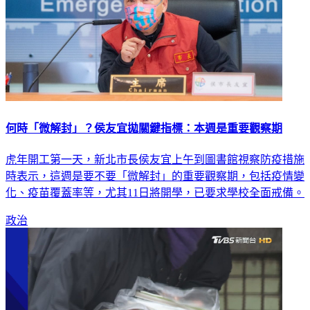
何時「微解封」？侯友宜拋關鍵指標：本週是重要觀察期
虎年開工第一天，新北市長侯友宜上午到圖書館視察防疫措施
時表示，這週是要不要「微解封」的重要觀察期，包括疫情變
化、疫苗覆蓋率等，尤其11日將開學，已要求學校全面戒備。
政治