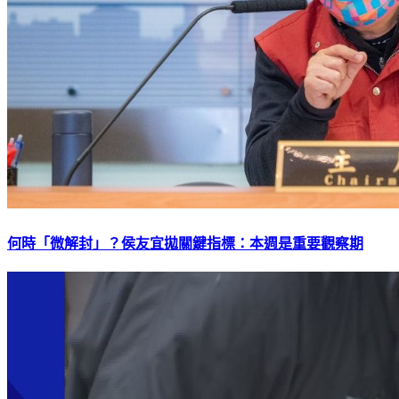
何時「微解封」？侯友宜拋關鍵指標：本週是重要觀察期