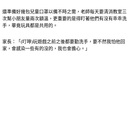
老師：「這個是額溫槍，每班都有配一個額溫槍。」
還準備好幾包兒童口罩以備不時之需，老師每天要清消教室三
次幫小朋友量兩次額溫，更重要的是得盯著他們有沒有乖乖洗
手，畢竟玩具都是共用的。
家長：「(叮嚀)玩遊戲之前之後都要勤洗手，要不然我怕他回
家，會感染一些有的沒的，我也會擔心。」