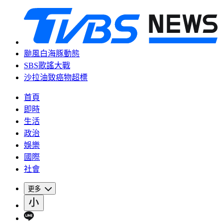
颱風白海豚動態
SBS歌謠大戰
沙拉油致癌物超標
首頁
即時
生活
政治
娛樂
國際
社會
更多