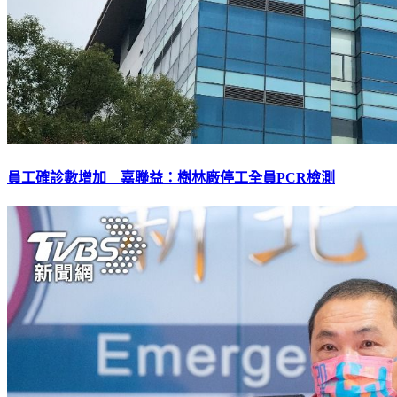
員工確診數增加 嘉聯益：樹林廠停工全員PCR檢測