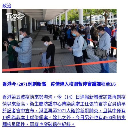
當之調整。
政治
香港今+2071例創新高 疫情燒入校園暫停實體課程至3/6
香港第五波疫情來勢洶洶，今（14）日通報新增確診數再創疫
情以來新高。衛生屬防護中心傳染病處主任張竹君等官員稍早
於記者會中宣布，港區再添2071人確診新冠肺炎，且其中僅有
19例為非本土感染個案。除此之外，今日另外也有4500例初步