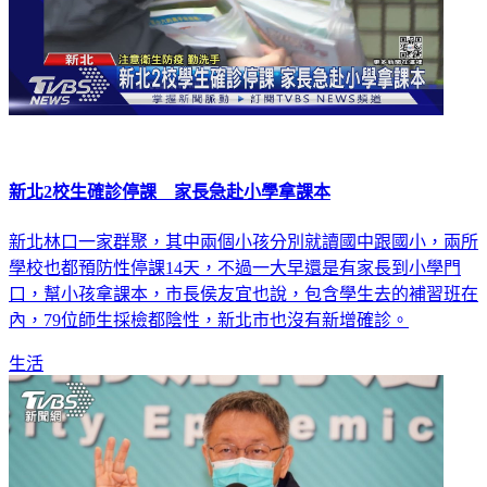
新北2校生確診停課 家長急赴小學拿課本
新北林口一家群聚，其中兩個小孩分別就讀國中跟國小，兩所
學校也都預防性停課14天，不過一大早還是有家長到小學門
口，幫小孩拿課本，市長侯友宜也說，包含學生去的補習班在
內，79位師生採檢都陰性，新北市也沒有新增確診。
生活