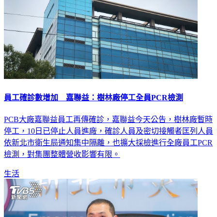
員工確診數增加 嘉聯益：樹林廠停工全員PCR檢測
PCB大廠嘉聯益員工再傳確診，嘉聯益今天公告，樹林廠暫時
停工，10日已停止人員進廠，確診人員及密切接觸者匡列人員
依新北市衛生局通知集中隔離，也擴大採檢進行全廠員工PCR
檢測，對集團整體營收影響有限。
生活