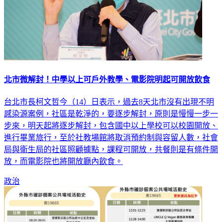
北市微解封！中學以上可戶外教學、電影院明起可開放飲食
台北市長柯文哲今（14）日表示，過去8天北市沒有出現不明
感染源案例，社區是乾淨的，要逐步解封，原則是慢慢一步一
步來，明天起將逐步解封，包含國中以上學校可以校園開放、
進行畢業旅行，至於社教場館將取消預約制與容留人數，社會
局與衛生局的社區照顧據點，課程可開放，共餐則是有條件開
放，而電影院也將開放廳內飲食。
政治