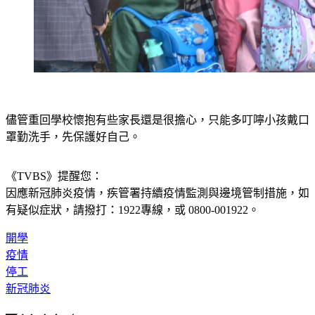
儘管重回學校懷抱有些家長還是很擔心，只能多叮嚀小孩戴口
罩勤洗手，先保護好自己。
《TVBS》提醒您：
因應新冠肺炎疫情，疾管署持續疫情監測與邊境管制措施，
如
有疑似症狀，請撥打：1922專線，或 0800-001922。
開學
疫情
停工
新冠肺炎