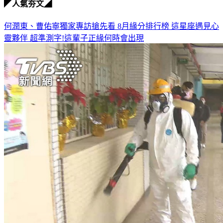
◤人氣夯文◢
何潤東、曹佑寧獨家專訪搶先看
8月緣分排行榜 這星座遇見心
靈夥伴
超準測字!這輩子正緣何時會出現