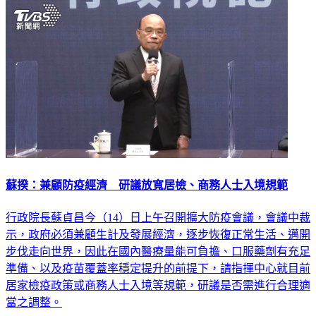
大陸
蘇揆：兼顧防疫經濟 研議放寬居檢、商務人士入境規範
行政院長蘇貞昌今（14）日上午召開擴大防疫會議，會議中裁
示，政府必須兼顧生計及發展經濟，逐步恢復正常生活、邁開
步伐走向世界，因此在國內醫療量能可負擔、口服藥劑有充足
準備、以及疫苗覆蓋率穩定提升的前提下，請指揮中心就目前
居家檢疫政策或商務人士入境等規範，研議是否需進行合理適