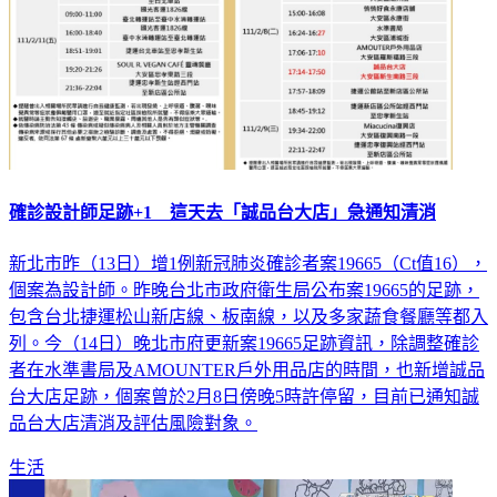
確診設計師足跡+1 這天去「誠品台大店」急通知清消
新北市昨（13日）增1例新冠肺炎確診者案19665（Ct值16），
個案為設計師。昨晚台北市政府衛生局公布案19665的足跡，
包含台北捷運松山新店線、板南線，以及多家蔬食餐廳等都入
列。今（14日）晚北市府更新案19665足跡資訊，除調整確診
者在水準書局及AMOUNTER戶外用品店的時間，也新增誠品
台大店足跡，個案曾於2月8日傍晚5時許停留，目前已通知誠
品台大店清消及評估風險對象。
生活