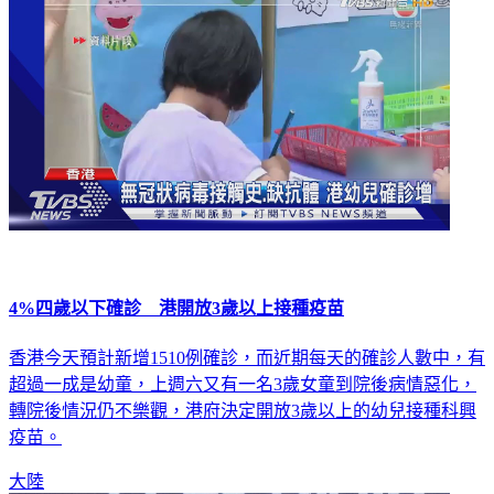
4%四歲以下確診 港開放3歲以上接種疫苗
香港今天預計新增1510例確診，而近期每天的確診人數中，有
超過一成是幼童，上週六又有一名3歲女童到院後病情惡化，
轉院後情況仍不樂觀，港府決定開放3歲以上的幼兒接種科興
疫苗。