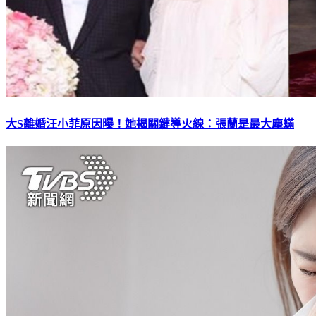
大S離婚汪小菲原因曝！她揭關鍵導火線：張蘭是最大塵蟎