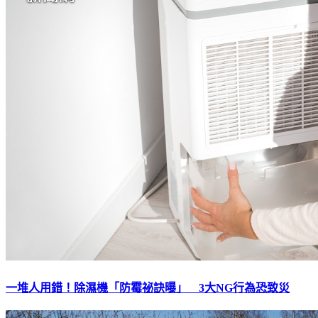
一堆人用錯！除濕機「防霉祕訣曝」 3大NG行為恐致災