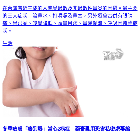
在台灣有近三成的人飽受過敏及非過敏性鼻炎的困擾。最主要
的三大症狀：流鼻水、打噴嚏及鼻塞，另外還會合併有眼睛
癢、黑眼圈、嗅覺降低、頭暈目眩、鼻涕倒流、呼吸困難等症
狀。
生活
冬季皮膚「癢到爆」當心2病症 藥膏亂用恐害私密處萎縮
秋冬交替時節來臨，隨著冷氣團南下，許多人開始出現皮膚乾