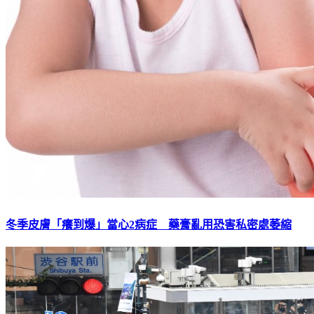
冬季皮膚「癢到爆」當心2病症 藥膏亂用恐害私密處萎縮