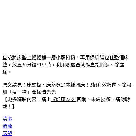
直接將床墊上輕輕鋪一層小蘇打粉，再用保鮮膜包住整個床
墊，放置30分鐘~1小時，利用吸塵器就能直接除濕、除塵
蟎。
原文請見：
床頭板、床墊竟是塵蟎溫床！3招有效殺菌、除濕 
加「這一物」塵蟎清光光
【更多精彩內容，請上
《健康2.0》
官網，未經授權，請勿轉
載！】
清潔
過敏
床墊
殺菌