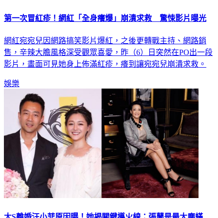
第一次冒紅疹！網紅「全身癢爆」崩潰求救 驚悚影片曝光
網紅宛宛兒因網路搞笑影片爆紅，之後更轉戰主持、網路銷
售，辛辣大膽風格深受觀眾喜愛，昨（6）日突然在PO出一段
影片，畫面可見她身上佈滿紅疹，癢到讓宛宛兒崩潰求救。
娛樂
大S離婚汪小菲原因曝！她揭關鍵導火線：張蘭是最大塵蟎