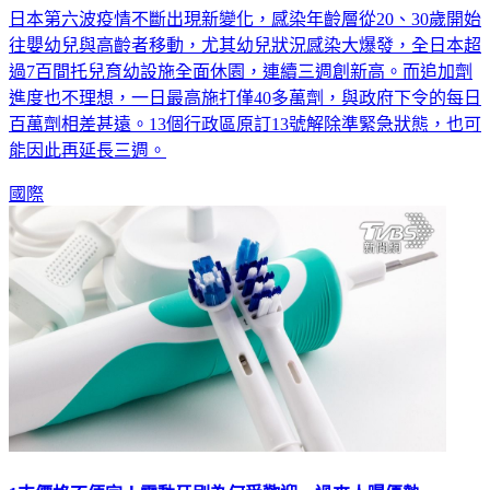
往嬰幼兒與高齡者移動，尤其幼兒狀況感染大爆發，全日本超
過7百間托兒育幼設施全面休園，連續三週創新高。而追加劑
進度也不理想，一日最高施打僅40多萬劑，與政府下令的每日
百萬劑相差甚遠。13個行政區原訂13號解除準緊急狀態，也可
能因此再延長三週。
國際
1支價格不便宜！電動牙刷為何受歡迎 過來人曝優勢