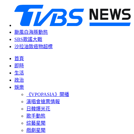
颱風白海豚動態
SBS歌謠大戰
沙拉油致癌物超標
首頁
即時
生活
政治
娛樂
《VPOPASIA》開播
演唱會搶票情報
日韓爆米花
歌手動態
綜藝星聞
戲劇星聞