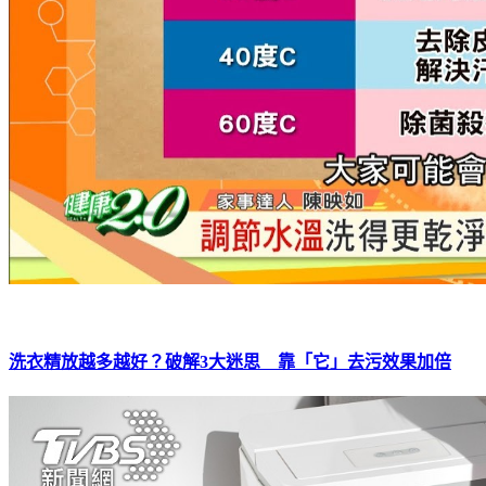
洗衣精放越多越好？破解3大迷思 靠「它」去污效果加倍