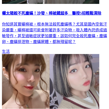
曬太陽殺不死塵蟎！沙發、棉被藏超多 醫授5招輕鬆清除
你知道其實曬棉被，根本無法殺死塵蟎嗎？尤其是國內空氣汙
染嚴重，曬棉被還可能會附著許多汙染物，吸入體內恐造成過
敏發作，甚至過敏症狀更加嚴重，該如何完全殺死塵蟎，塵蟎
卵、塵蟎排泄物、塵蟎屍體，都無殘留呢？
生活