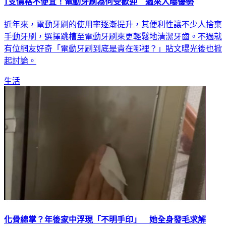
近年來，電動牙刷的使用率逐漸提升，其便利性讓不少人捨棄
手動牙刷，選擇跳槽至電動牙刷來更輕鬆地清潔牙齒。不過就
有位網友好奇「電動牙刷到底是貴在哪裡？」貼文曝光後也掀
起討論。
生活
化骨綿掌？年後家中浮現「不明手印」 她全身發毛求解