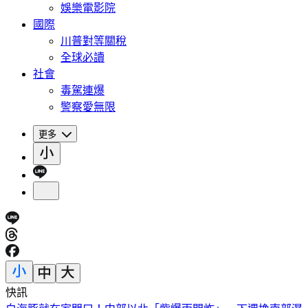
娛樂電影院
國際
川普對等關稅
全球必讀
社會
毒駕連爆
警察愛無限
更多
快訊