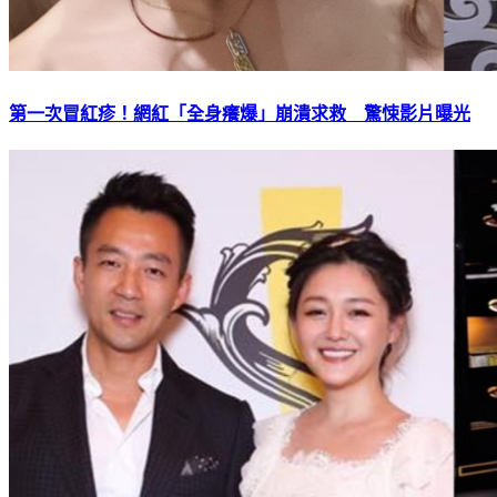
第一次冒紅疹！網紅「全身癢爆」崩潰求救 驚悚影片曝光