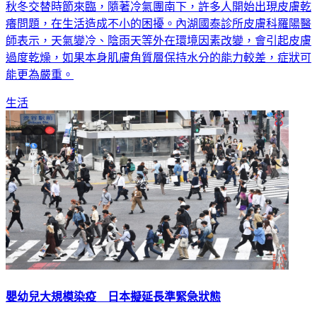
癢問題，在生活造成不小的困擾。內湖國泰診所皮膚科羅陽醫
師表示，天氣變冷、陰雨天等外在環境因素改變，會引起皮膚
過度乾燥，如果本身肌膚角質層保持水分的能力較差，症狀可
能更為嚴重。
生活
嬰幼兒大規模染疫 日本擬延長準緊急狀態
日本第六波疫情不斷出現新變化，感染年齡層從20、30歲開始