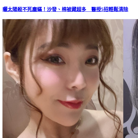
曬太陽殺不死塵蟎！沙發、棉被藏超多 醫授5招輕鬆清除