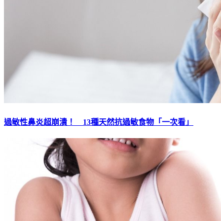
過敏性鼻炎超崩潰！ 13種天然抗過敏食物「一次看」