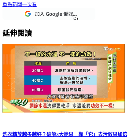
延伸閱讀
洗衣精放越多越好？破解3大迷思 靠「它」去污效果加倍