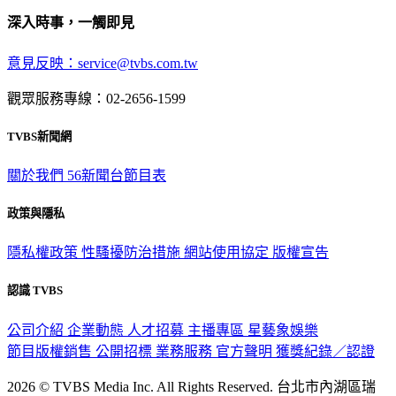
深入時事，一觸即見
意見反映：service@tvbs.com.tw
觀眾服務專線：02-2656-1599
TVBS新聞網
關於我們
56新聞台節目表
政策與隱私
隱私權政策
性騷擾防治措施
網站使用協定
版權宣告
認識 TVBS
公司介紹
企業動態
人才招募
主播專區
星藝象娛樂
節目版權銷售
公開招標
業務服務
官方聲明
獲獎紀錄／認證
2026 © TVBS Media Inc. All Rights Reserved. 台北市內湖區瑞
光路451號 | 聯利媒體股份有限公司