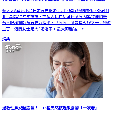
藝人大S與汪小菲日前宣布離婚，和平解除婚姻關係，外界對
此事討論得沸沸揚揚，許多人都在猜測什麼原因導致他們離
婚。眼科醫師黃宥嘉就指出，「婆婆」就是導火線之一，她還
直言「張蘭女士是大S婚姻中，最大的塵蟎」。
娛樂
過敏性鼻炎超崩潰！ 13種天然抗過敏食物「一次看」