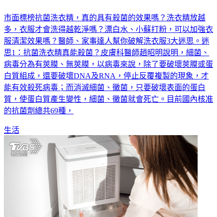
市面標榜抗菌洗衣精，真的具有殺菌的效果嗎？洗衣精放越
多，衣服才會洗得越乾淨嗎？漂白水、小蘇打粉，可以加強衣
服清潔效果嗎？醫師、家事達人幫你破解洗衣服3大迷思。迷
思1：抗菌洗衣精真能殺菌？皮膚科醫師趙昭明說明，細菌、
病毒分為有莢膜、無莢膜，以病毒來說，除了要破壞莢膜或蛋
白質組成，還要破壞DNA及RNA，停止反覆複製的現象，才
能有效殺死病毒；而消滅細菌、黴菌，只要破壞表面的蛋白
質，使蛋白質產生變性，細菌、黴菌就會死亡。目前國內核准
的抗菌劑總共69種，
生活