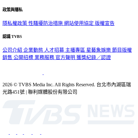
政策與隱私
隱私權政策
性騷擾防治措施
網站使用協定
版權宣告
認識 TVBS
公司介紹
企業動態
人才招募
主播專區
星藝象娛樂
節目版權
銷售
公開招標
業務服務
官方聲明
獲獎紀錄／認證
2026 © TVBS Media Inc. All Rights Reserved. 台北市內湖區瑞
光路451號 | 聯利媒體股份有限公司