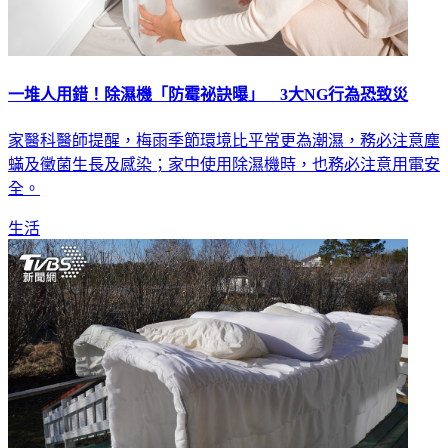
一堆人用錯！除濕機「防霉祕訣曝」 3大NG行為恐致災
家醫科醫師提醒，梅雨季節環境比平常更為潮濕，務必注意塵
蟎及黴菌生長及感染；家中使用除濕機時，也務必注意用電安
全。
生活