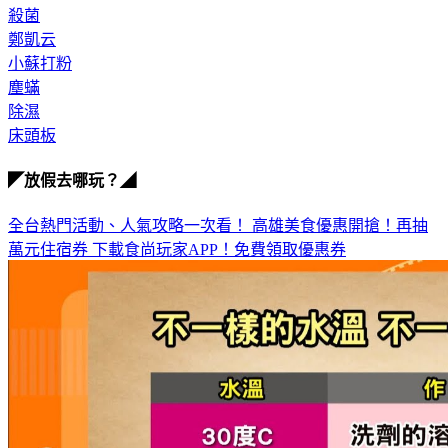
鄭凱云
小蘇打粉
塵蟎
除濕
床頭板
◤放假去哪玩？◢
全台熱門活動、人氣攻略一次看！
高雄美食優惠開搶！再抽
萬元住宿券
下載食尚玩家APP！免費領取優惠券