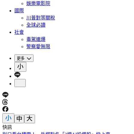
娛樂電影院
國際
川普對等關稅
全球必讀
社會
毒駕連爆
警察愛無限
更多
快訊