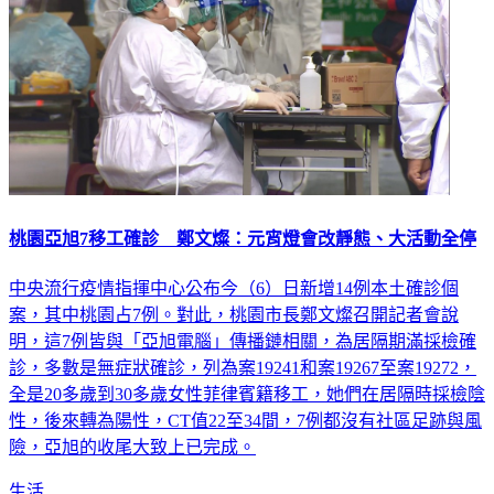
桃園亞旭7移工確診 鄭文燦：元宵燈會改靜態、大活動全停
中央流行疫情指揮中心公布今（6）日新增14例本土確診個
案，其中桃園占7例。對此，桃園市長鄭文燦召開記者會說
明，這7例皆與「亞旭電腦」傳播鏈相關，為居隔期滿採檢確
診，多數是無症狀確診，列為案19241和案19267至案19272，
全是20多歲到30多歲女性菲律賓籍移工，她們在居隔時採檢陰
性，後來轉為陽性，CT值22至34間，7例都沒有社區足跡與風
險，亞旭的收尾大致上已完成。
生活