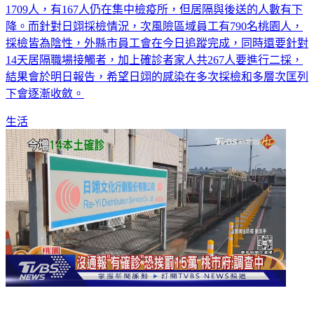
1709人，有167人仍在集中檢疫所，但居隔與後送的人數有下
降。而針對日翊採檢情況，次風險區域員工有790名桃園人，
採檢皆為陰性，外縣市員工會在今日追蹤完成，同時還要針對
14天居隔職場接觸者，加上確診者家人共267人要進行二採，
結果會於明日報告，希望日翊的感染在多次採檢和多層次匡列
下會逐漸收斂。
生活