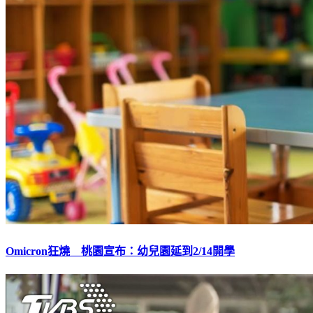
Omicron狂燒 桃園宣布：幼兒園延到2/14開學