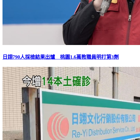
日翊790人採檢結果出爐 桃園1.6萬教職員明打第3劑