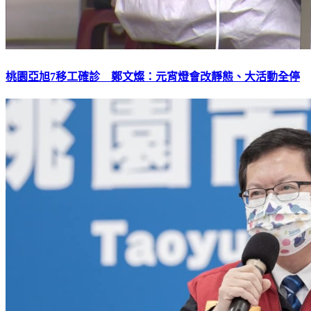
桃園亞旭7移工確診 鄭文燦：元宵燈會改靜態、大活動全停