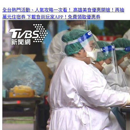
全台熱門活動、人氣攻略一次看！
高雄美食優惠開搶！再抽
萬元住宿券
下載食尚玩家APP！免費領取優惠券