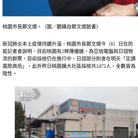
桃園市長鄭文燦。（圖／翻攝自鄭文燦臉書）
新冠肺炎本土疫情持續升溫，桃園市長鄭文燦今（6）日在防
疫記者會說明，目前桃園有2條傳播鏈，為亞旭電腦與日翊物
流的群聚，目前採檢仍在進行中，日翊部分則會在明天「定調
風險高低」，此外昨日桃園擴大社區採檢共2472人，全數皆為
陰性。