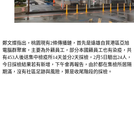
鄭文燦指出，桃園現有2條傳播鏈，首先是遠雄自貿港區亞旭
電腦群聚案，主要為外籍員工，部分本國籍員工也有染疫，共
有453人後送集中檢疫所14天並分2天採檢，2月5日驗出24人，
今日採檢結果若有新增，下午會再報告，由於都在集檢所居隔
期滿，沒有社區足跡與風險，算是收尾階段的採檢。