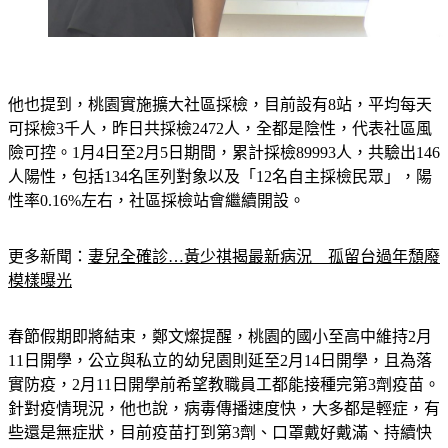
他也提到，桃園實施擴大社區採檢，目前設有8站，平均每天
可採檢3千人，昨日共採檢2472人，全都是陰性，代表社區風
險可控。1月4日至2月5日期間，累計採檢89993人，共驗出146
人陽性，包括134名匡列對象以及「12名自主採檢民眾」，陽
性率0.16%左右，社區採檢站會繼續開設。
更多新聞：
妻兒全確診…黃少祺揭最新病況　孤留台過年頹廢
模樣曝光
春節假期即將結束，鄭文燦提醒，桃園的國小至高中維持2月
11日開學，公立與私立的幼兒園則延至2月14日開學，且為落
實防疫，2月11日開學前希望教職員工都能接種完第3劑疫苗。
針對疫情現況，他也說，病毒傳播速度快，大多都是輕症，有
些還是無症狀，目前疫苗打到第3劑、口罩戴好戴滿、持續快