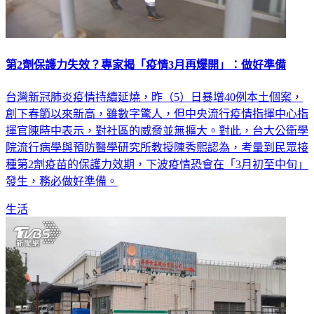
第2劑保護力失效？專家揭「疫情3月再爆開」：做好準備
台灣新冠肺炎疫情持續延燒，昨（5）日暴增40例本土個案，
創下春節以來新高，雖數字驚人，但中央流行疫情指揮中心指
揮官陳時中表示，對社區的威脅並無擴大。對此，台大公衛學
院流行病學與預防醫學研究所教授陳秀熙認為，考量到民眾接
種第2劑疫苗的保護力效期，下波疫情恐會在「3月初至中旬」
發生，務必做好準備。
生活