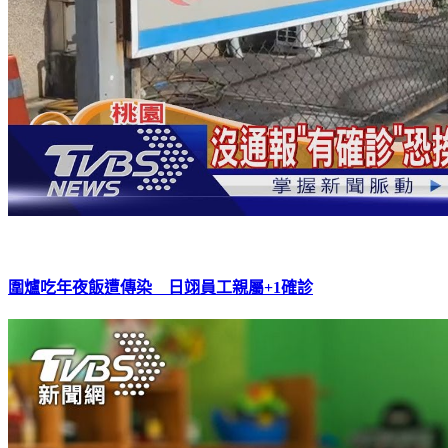
圍爐吃年夜飯遭傳染 日翊員工親屬+1確診