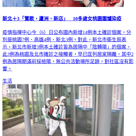
新北＋3「鶯歌、蘆洲、新店」 10多歲女桃園圍爐染疫
疫情指揮中心今（6）日公布國內新增14例本土確診個案，分
別是桃園7例、高雄4例、新北3例。對此，新北市衛生局表
示，新北市新增3例本土確診皆為居隔中「陰轉陽」的個案，
此3例為桃園及北市確診之接觸者，早已匡列居家隔離，其中2
例為居隔期滿前採檢陽，無公共活動場所足跡，對社區沒有影
響。
生活