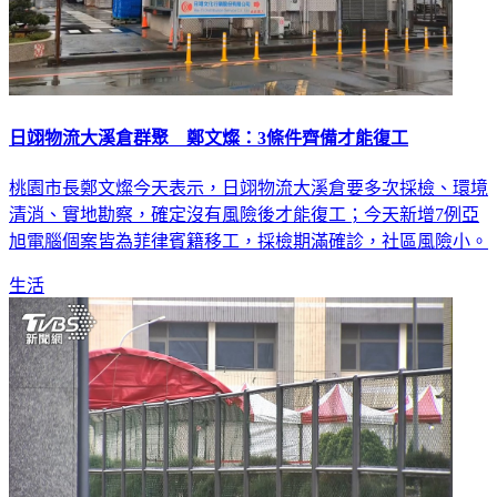
日翊物流大溪倉群聚 鄭文燦：3條件齊備才能復工
桃園市長鄭文燦今天表示，日翊物流大溪倉要多次採檢、環境
清消、實地勘察，確定沒有風險後才能復工；今天新增7例亞
旭電腦個案皆為菲律賓籍移工，採檢期滿確診，社區風險小。
生活