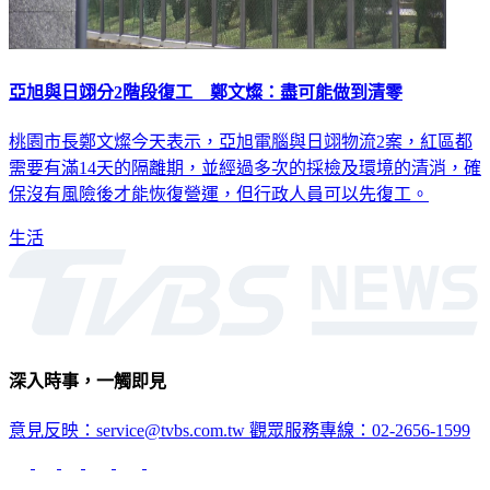
亞旭與日翊分2階段復工 鄭文燦：盡可能做到清零
桃園市長鄭文燦今天表示，亞旭電腦與日翊物流2案，紅區都
需要有滿14天的隔離期，並經過多次的採檢及環境的清消，確
保沒有風險後才能恢復營運，但行政人員可以先復工。
生活
深入時事，一觸即見
意見反映：service@tvbs.com.tw
觀眾服務專線：02-2656-1599