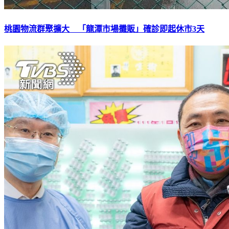
桃園物流群聚擴大 「龍潭市場攤販」確診即起休市3天