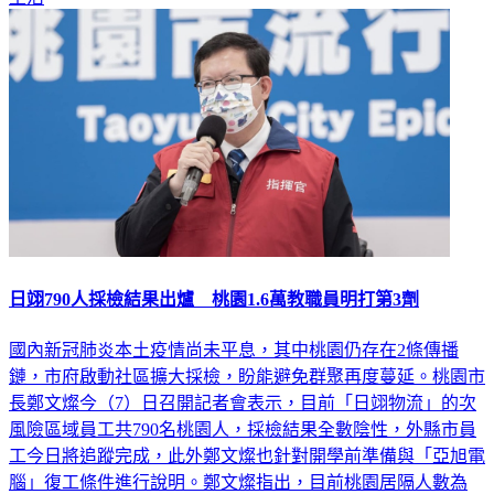
日翊790人採檢結果出爐 桃園1.6萬教職員明打第3劑
國內新冠肺炎本土疫情尚未平息，其中桃園仍存在2條傳播
鏈，市府啟動社區擴大採檢，盼能避免群聚再度蔓延。桃園市
長鄭文燦今（7）日召開記者會表示，目前「日翊物流」的次
風險區域員工共790名桃園人，採檢結果全數陰性，外縣市員
工今日將追蹤完成，此外鄭文燦也針對開學前準備與「亞旭電
腦」復工條件進行說明。鄭文燦指出，目前桃園居隔人數為