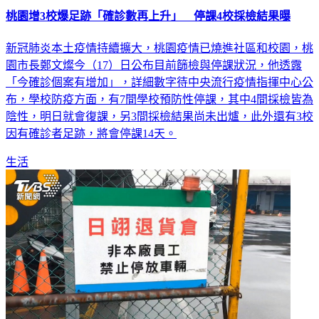
桃園增3校爆足跡「確診數再上升」 停課4校採檢結果曝
新冠肺炎本土疫情持續擴大，桃園疫情已燒進社區和校園，桃
園市長鄭文燦今（17）日公布目前篩檢與停課狀況，他透露
「今確診個案有增加」，詳細數字待中央流行疫情指揮中心公
布，學校防疫方面，有7間學校預防性停課，其中4間採檢皆為
陰性，明日就會復課，另3間採檢結果尚未出爐，此外還有3校
因有確診者足跡，將會停課14天。
生活