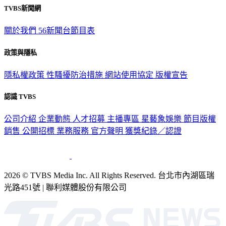
TVBS新聞網
關於我們
56新聞台節目表
政策與隱私
隱私權政策
性騷擾防治措施
網站使用協定
版權宣告
認識 TVBS
公司介紹
企業動態
人才招募
主播專區
星藝象娛樂
節目版權
銷售
公開招標
業務服務
官方聲明
獲獎紀錄／認證
2026 © TVBS Media Inc. All Rights Reserved. 台北市內湖區瑞
光路451號 | 聯利媒體股份有限公司