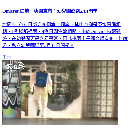
Omicron狂燒 桃園宣布：幼兒園延到2/14開學
桃園今（5）日新增30例本土個案，其中25例是亞旭電腦相
關、1例錢都相關、4例日翊物流相關，由於Omicron持續延
燒，在幼兒間更是容易蔓延，因此桃園市長鄭文燦宣布，無論
公、私立幼兒園延至2月14日開學。
生活