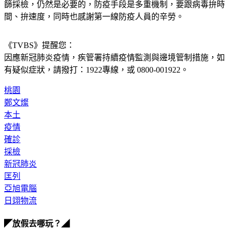
篩採檢，仍然是必要的，防疫手段是多重機制，要跟病毒拚時
間、拚速度，同時也感謝第一線防疫人員的辛勞。
《TVBS》提醒您：
因應新冠肺炎疫情，疾管署持續疫情監測與邊境管制措施，
如
有疑似症狀，請撥打：1922專線，或 0800-001922。
桃園
鄭文燦
本土
疫情
確診
採檢
新冠肺炎
匡列
亞旭電腦
日翊物流
◤放假去哪玩？◢