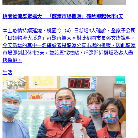
桃園物流群聚擴大 「龍潭市場攤販」確診即起休市3天
本土疫情持續延燒，桃園今（4）日新增9人確診，全家子公司
「日翊物流大溪倉」群聚再擴大。對此桃園市長鄭文燦說明，
今天新增的其中一名確診者是龍潭公有市場的攤販，因此龍潭
市場即刻起休市3天，並設置採檢站，呼籲鄰近攤販及客人盡
快採檢。
生活