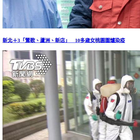
新北＋3「鶯歌、蘆洲、新店」 10多歲女桃園圍爐染疫