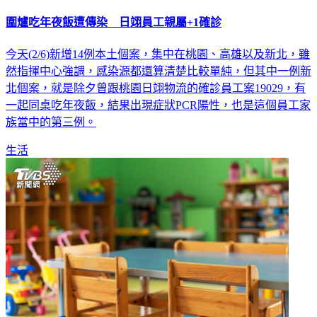
圍爐吃年夜飯遭傳染 日翊員工親屬+1確診
今天(2/6)新增14例本土個案，集中在桃園、高雄以及新北，雖
然指揮中心強調，感染源都還算清楚比較單純，但其中一例新
北個案，就是除夕曾跟桃園日翊物流的確診員工案19029，有
一起同桌吃年夜飯，結果出現症狀PCR陽性，也是這個員工家
族當中的第三例。
生活