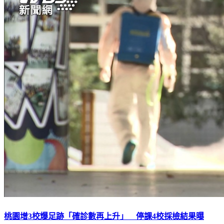
桃園增3校爆足跡「確診數再上升」 停課4校採檢結果曝