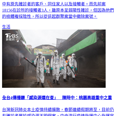
18156在診所的接觸者3人，雖原本呈弱陽性確診，但因為他們
的檢體複採陰性，所以從這起群聚案當中撤除案號。
生活
全台4傳播鏈「感染源還在查」 陳時中：桃園高雄重中之重
台灣新冠肺炎本土疫情持續擴散，春節連續假期將至，目前仍
有確診者屬於感染源不明個案，中央流行疫情指揮中心指揮官
陳時中今（24）日歸納出全台共「4條線」，包括宜蘭、台