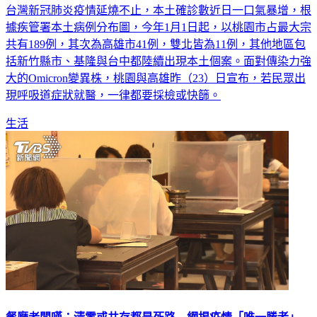
據疾管署本土病例分布圖，今年1月1日起，以桃園市占最大宗
共有189例，其次為高雄市41例，雙北皆為11例，其他地區包
括新竹縣市、基隆與台中都陸續出現本土個案。面對傳染力強
大的Omicron變異株，桃園與高雄昨（23）日宣布，若民眾出
現呼吸道症狀就醫，一律都要採檢或快篩。
生活
餐廳老闆嘆：清零或共存都是死路 網揭疫情「唯一勝者」