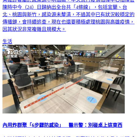
北、桃園與新竹，感染源未釐清，不過其中已有狀況較穩定的
傳播鏈，會持續追查，現在也還要積極處理桃園與高雄疫情，
因其狀況非常複雜且規模大。
生活
內用炸群聚「6步驟防感染」 醫示警：別碰桌上這東西
台灣新冠肺炎本土疫情持續升溫，群聚確診案件中仍有不明感