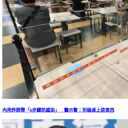
內用炸群聚「6步驟防感染」 醫示警：別碰桌上這東西