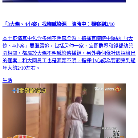
「3大條、4小案」找嘸感染源 陳時中：觀察到2/10
本土疫情其中包含多例不明感染源，指揮官陳時中歸納「3大
條、4小案」要繼續追，包括房仲一家、宜蘭群聚和錢都幼兒
園相關，都屬於大條不明感染傳播鏈，另外幾個像社區採檢出
的個案，和大同員工也是源頭不明，指揮中心認為要觀察到過
年大約2/10左右。
生活