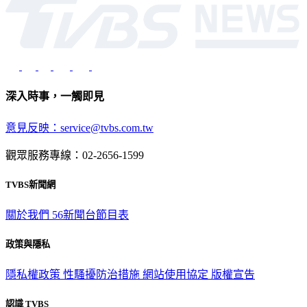
深入時事，一觸即見
意見反映：service@tvbs.com.tw
觀眾服務專線：02-2656-1599
TVBS新聞網
關於我們
56新聞台節目表
政策與隱私
隱私權政策
性騷擾防治措施
網站使用協定
版權宣告
認識 TVBS