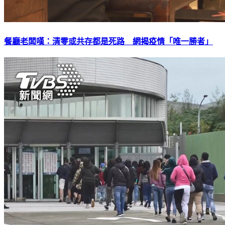
餐廳老闆嘆：清零或共存都是死路 網揭疫情「唯一勝者」