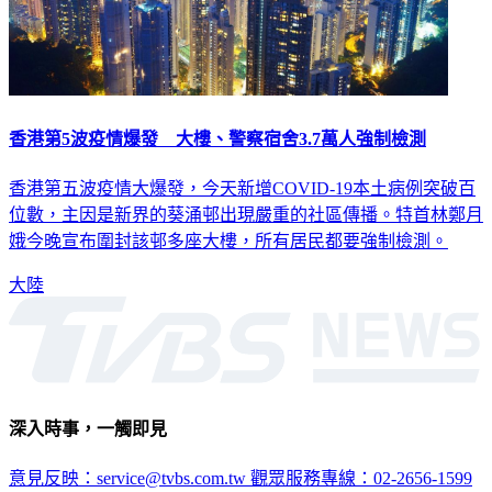
香港第5波疫情爆發 大樓、警察宿舍3.7萬人強制檢測
香港第五波疫情大爆發，今天新增COVID-19本土病例突破百
位數，主因是新界的葵涌邨出現嚴重的社區傳播。特首林鄭月
娥今晚宣布圍封該邨多座大樓，所有居民都要強制檢測。
大陸
深入時事，一觸即見
意見反映：service@tvbs.com.tw
觀眾服務專線：02-2656-1599