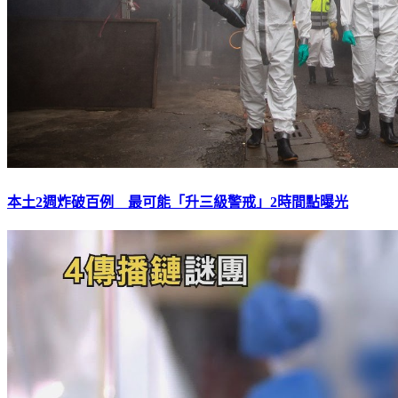
本土2週炸破百例 最可能「升三級警戒」2時間點曝光