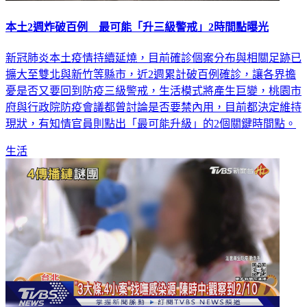
本土2週炸破百例 最可能「升三級警戒」2時間點曝光
新冠肺炎本土疫情持續延燒，目前確診個案分布與相關足跡已
擴大至雙北與新竹等縣市，近2週累計破百例確診，讓各界擔
憂是否又要回到防疫三級警戒，生活模式將產生巨變，桃園市
府與行政院防疫會議都曾討論是否要禁內用，目前都決定維持
現狀，有知情官員則點出「最可能升級」的2個關鍵時間點。
生活