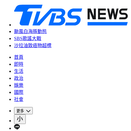
颱風白海豚動態
SBS歌謠大戰
沙拉油致癌物超標
首頁
即時
生活
政治
娛樂
國際
社會
更多