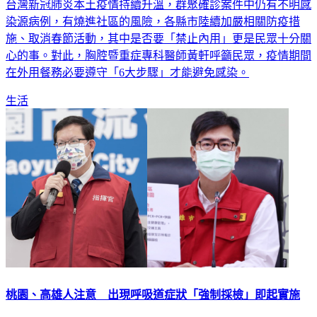
染源病例，有燒進社區的風險，各縣市陸續加嚴相關防疫措
施、取消春節活動，其中是否要「禁止內用」更是民眾十分關
心的事。對此，胸腔暨重症專科醫師黃軒呼籲民眾，疫情期間
在外用餐務必要遵守「6大步驟」才能避免感染。
生活
桃園、高雄人注意 出現呼吸道症狀「強制採檢」即起實施
台灣新冠肺炎疫情延燒不止，本土確診數近日一口氣暴增，根