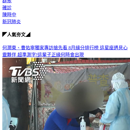
確診
陳時中
新冠肺炎
◤人氣夯文◢
何潤東、曹佑寧獨家專訪搶先看
8月緣分排行榜 這星座遇見心
靈夥伴
超準測字!這輩子正緣何時會出現