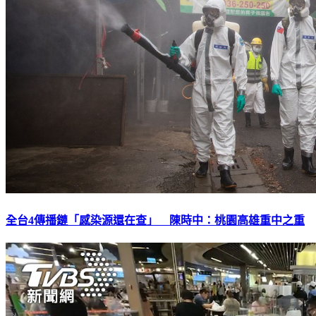
全台4傳播鏈「感染源還在查」 陳時中：桃園高雄重中之重