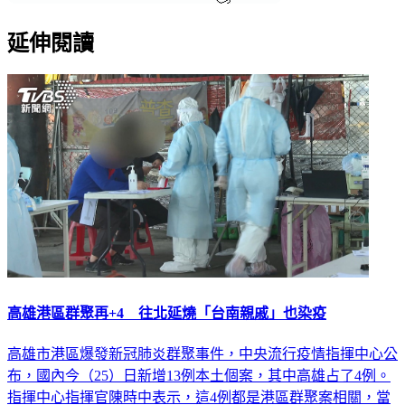
延伸閱讀
高雄港區群聚再+4 往北延燒「台南親戚」也染疫
高雄市港區爆發新冠肺炎群聚事件，中央流行疫情指揮中心公
布，國內今（25）日新增13例本土個案，其中高雄占了4例。
指揮中心指揮官陳時中表示，這4例都是港區群聚案相關，當
中有原先確診者的客戶、同住家人以及接觸者。而先前案