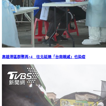
高雄港區群聚再+4 往北延燒「台南親戚」也染疫