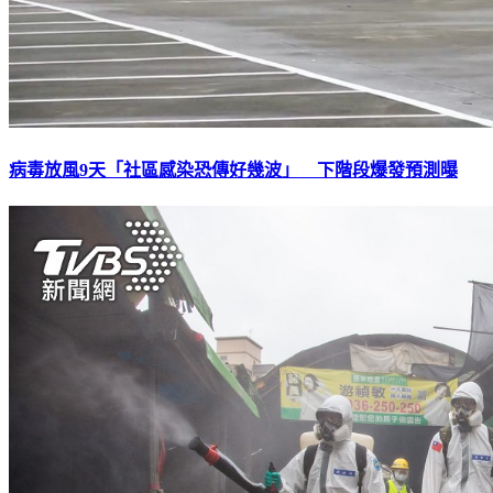
病毒放風9天「社區感染恐傳好幾波」 下階段爆發預測曝