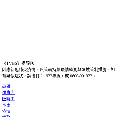
《TVBS》提醒您：
因應新冠肺炎疫情，疾管署持續疫情監測與邊境管制措施，
如
有疑似症狀，請撥打：1922專線，或 0800-001922。
高雄
雜貨店
臨時工
本土
疫情
群聚