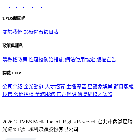
TVBS新聞網
關於我們
56新聞台節目表
政策與隱私
隱私權政策
性騷擾防治措施
網站使用協定
版權宣告
認識 TVBS
公司介紹
企業動態
人才招募
主播專區
星藝象娛樂
節目版權
銷售
公開招標
業務服務
官方聲明
獲獎紀錄／認證
2026 © TVBS Media Inc. All Rights Reserved. 台北市內湖區瑞
光路451號 | 聯利媒體股份有限公司