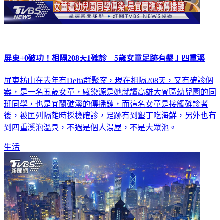
屏東+0破功！相隔208天1確診 5歲女童足跡有墾丁四重溪
屏東枋山在去年有Delta群聚案，現在相隔208天，又有確診個
案，是一名五歲女童，感染源是她就讀高雄大寮區幼兒園的同
班同學，也是宜蘭礁溪的傳播鏈，而這名女童是接觸確診者
後，被匡列隔離時採檢確診，足跡有到墾丁吃海鮮，另外也有
到四重溪泡溫泉，不過是個人湯屋，不是大眾池。
生活