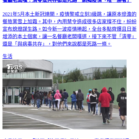
2021年5月本土新冠燒開，疫情警戒立刻3級跳，讓原本慘澹的
餐旅業雪上加霜。其中，內用禁令造成很多店家撐不住，紛紛
宣布熄燈謀生路。如今新一波疫情捲起，全台多點齊爆且日漸
增添的本土個案，讓一名餐廳老闆嘆道，接下來不管「清零」
還是「與病毒共存」，對他們來說都是死路一條。
生活
病毒放風9天「社區感染恐傳好幾波」 下階段爆發預測曝