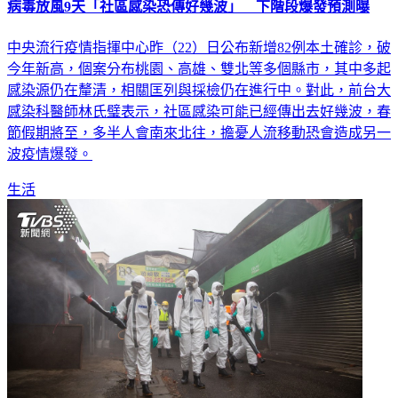
中央流行疫情指揮中心昨（22）日公布新增82例本土確診，破
今年新高，個案分布桃園、高雄、雙北等多個縣市，其中多起
感染源仍在釐清，相關匡列與採檢仍在進行中。對此，前台大
感染科醫師林氏璧表示，社區感染可能已經傳出去好幾波，春
節假期將至，多半人會南來北往，擔憂人流移動恐會造成另一
波疫情爆發。
生活