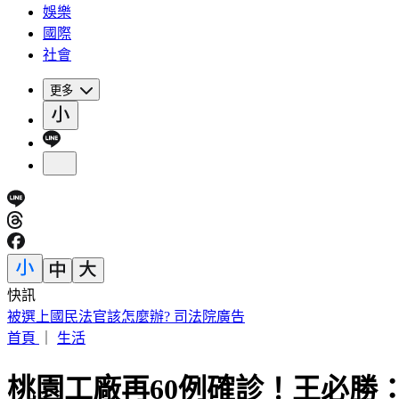
娛樂
國際
社會
更多
快訊
診所掛蔣萬安布條！名醫黃禎憲遭出征 網曝「八仙暖舉」聲
首頁
｜
生活
桃園工廠再60例確診！王必勝