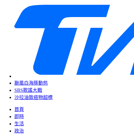
颱風白海豚動態
SBS歌謠大戰
沙拉油致癌物超標
首頁
即時
生活
政治