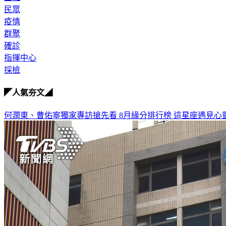
民眾
疫情
群聚
確診
指揮中心
採檢
◤人氣夯文◢
何潤東、曹佑寧獨家專訪搶先看
8月緣分排行榜 這星座遇見心