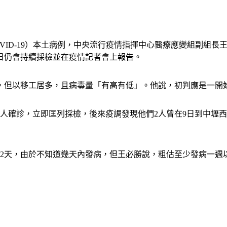
VID-19）本土病例，中央流行疫情指揮中心醫療應變組副組
日仍會持續採檢並在疫情記者會上報告。
，但以移工居多，且病毒量「有高有低」。他說，初判應是一開
人確診，立即匡列採檢，後來疫調發現他們2人曾在9日到中壢
12天，由於不知道幾天內發病，但王必勝說，粗估至少發病一週