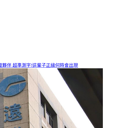
靈夥伴
超準測字!這輩子正緣何時會出現