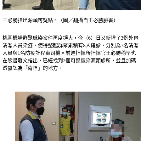
王必勝指出源頭可疑點。（圖／翻攝自王必勝臉書）
桃園機場群聚感染案件再度擴大，今（6）日又新增了3例外包
清潔人員染疫，使得整起群聚累積有8人確診，分別為7名清潔
人員與1名防疫計程車司機。前進指揮所指揮官王必勝稍早也
在臉書發文指出，已經找到2個可疑感染源頭處所，並且加碼
透露認為「奇怪」的地方。