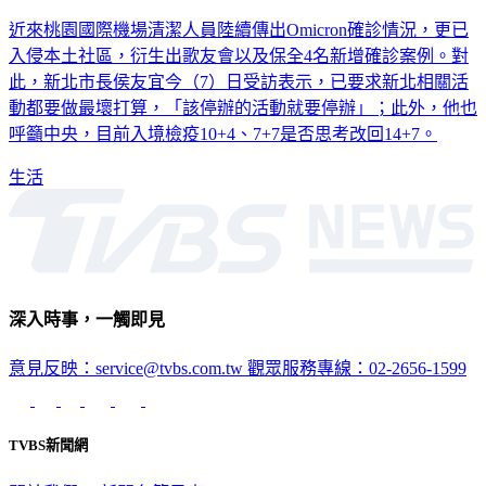
近來桃園國際機場清潔人員陸續傳出Omicron確診情況，更已
入侵本土社區，衍生出歌友會以及保全4名新增確診案例。對
此，新北市長侯友宜今（7）日受訪表示，已要求新北相關活
動都要做最壞打算，「該停辦的活動就要停辦」；此外，他也
呼籲中央，目前入境檢疫10+4、7+7是否思考改回14+7。
生活
深入時事，一觸即見
意見反映：service@tvbs.com.tw
觀眾服務專線：02-2656-1599
TVBS新聞網
關於我們
56新聞台節目表