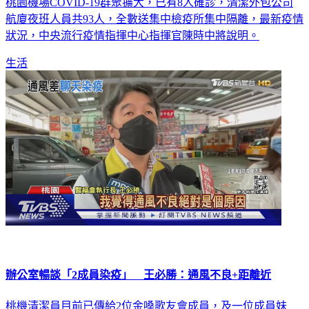
航廈夜班人員共93人，全數送集中檢疫所集中隔離，最新疫情
狀況，中央流行疫情指揮中心指揮官陳時中將說明。
生活
辦公室暢談「2成員染疫」 王必勝：通風不良+距離近
桃機清潔員目前已傳給2位金嗓歌友會成員，及一位成員妹
妹，據了解，清潔員曾跟兩位成員都在辦公室聊天過，對此，