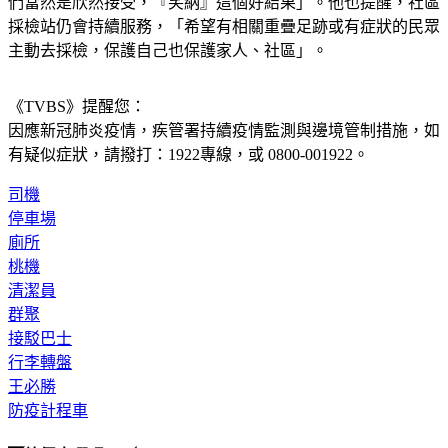
採檢站仍會持續服務，「希望有相關重疊足跡或有症狀的民眾
主動去採檢，保護自己也保護家人、社區」。
《TVBS》提醒您：
因應新冠肺炎疫情，疾管署持續疫情監測與邊境管制措施，
如
有疑似症狀，請撥打：1922專線，或 0800-001922。
司機
停車場
廁所
桃機
清潔員
群聚
接駁巴士
行李轉盤
王必勝
防疫計程車
◤放假去哪玩？◢