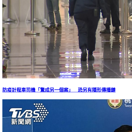
防疫計程車司機「驚成另一個案」 恐另有隱形傳播鏈