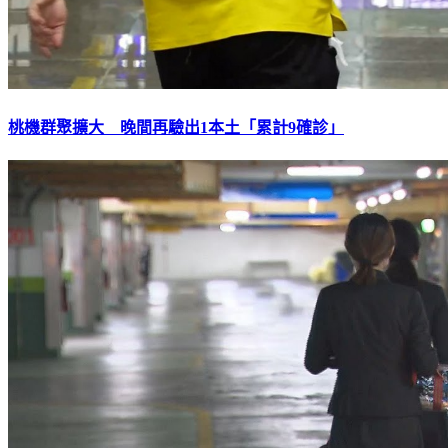
桃機群聚擴大 晚間再驗出1本土「累計9確診」