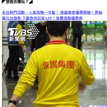
全台熱門活動、人氣攻略一次看！
高雄美食優惠開搶！再抽
萬元住宿券
下載食尚玩家APP！免費領取優惠券