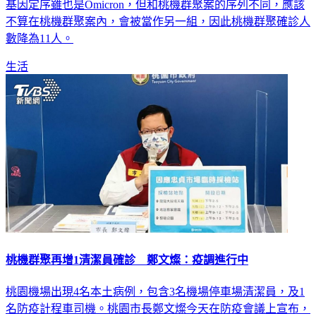
不算在桃機群聚案內，會被當作另一組，因此桃機群聚確診人
數降為11人。
生活
桃機群聚再增1清潔員確診 鄭文燦：疫調進行中
桃園機場出現4名本土病例，包含3名機場停車場清潔員，及1
名防疫計程車司機。桃園市長鄭文燦今天在防疫會議上宣布，
新增1名信實集團的清潔員確診，目前正在進行疫調。