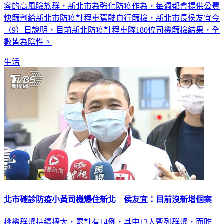
快篩劑給新北市防疫計程車駕駛自行篩檢，新北市長侯友宜今
（9）日說明，目前新北防疫計程車隊180位司機篩檢結果，全
數皆為陰性。
生活
北市確診防疫小黃司機爆住新北 侯友宜：目前沒新增個案
桃機群聚持續擴大，累計有14例，其中13人暫列群聚，而昨
（8）日晚間疫情指揮中心證實北市一名防疫計程車司機採檢