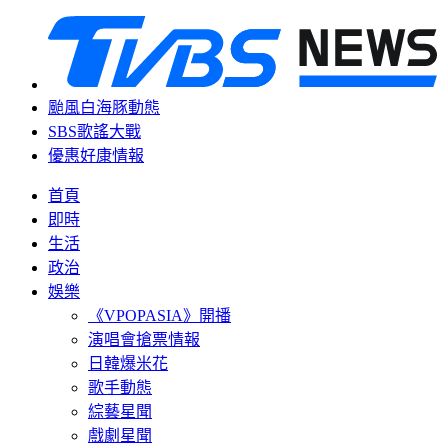
颱風白海豚動態
SBS歌謠大戰
優惠好康情報
首頁
即時
生活
政治
娛樂
《VPOPASIA》開播
演唱會搶票情報
日韓爆米花
歌手動態
綜藝星聞
戲劇星聞