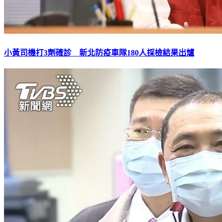
小黃司機打3劑確診 新北防疫車隊180人採檢結果出爐