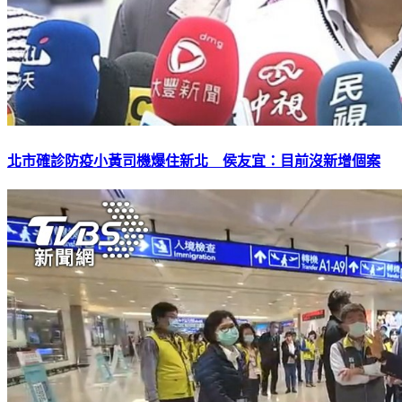
北市確診防疫小黃司機爆住新北 侯友宜：目前沒新增個案