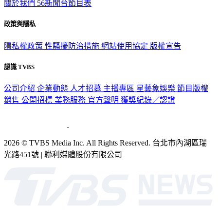
政策與隱私
隱私權政策
性騷擾防治措施
網站使用協定
版權宣告
認識 TVBS
公司介紹
企業動態
人才招募
主播專區
星藝象娛樂
節目版權
銷售
公開招標
業務服務
官方聲明
獲獎紀錄／認證
2026 © TVBS Media Inc. All Rights Reserved. 台北市內湖區瑞
光路451號 | 聯利媒體股份有限公司