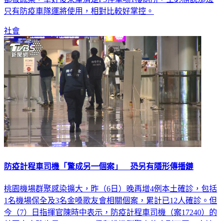
社會
防疫計程車司機「驚成另一個案」 恐另有隱形傳播鏈
桃園機場群聚感染擴大，昨（6日）晚再增4例本土確診，包括
1名機場保全及3名金嗓歌友會相關個案，累計已12人確診。但
今（7）日指揮官陳時中表示，防疫計程車司機（案17240）的
基因定序雖也是Omicron，但和桃機群聚案的序列不同，應該