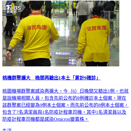
桃機群聚擴大 晚間再驗出1本土「累計9確診」
桃園機場群聚案感染再擴大，今（6）日晚間又驗出1例，也就
是說機場相關人員，包含先前公布的8例確診本土個案，現在
該群聚案已經變為9例本土個案。而先前公布的8例本土個案，
包含了7名清潔員與1名防疫計程車司機，其中1名清潔員以及
防疫計程車司機都是感染Omicron變異株。
生活