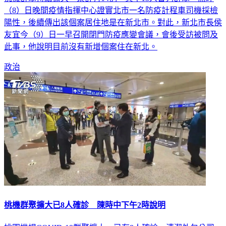
陽性，後續傳出該個案居住地是在新北市。對此，新北市長侯
友宜今（9）日一早召開閉門防疫應變會議，會後受訪被問及
此事，他說明目前沒有新增個案住在新北。
政治
桃機群聚擴大已8人確診 陳時中下午2時說明
桃園機場COVID-19群聚擴大，已有8人確診，清潔外包公司