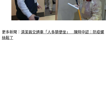
更多新聞：
清潔員交通車「人多隨便坐」　陳時中認：防疫螺
絲鬆了