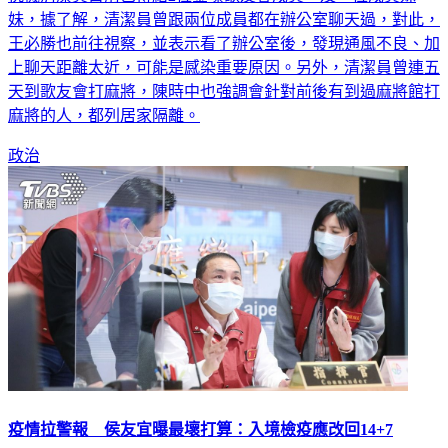
王必勝也前往視察，並表示看了辦公室後，發現通風不良、加
上聊天距離太近，可能是感染重要原因。另外，清潔員曾連五
天到歌友會打麻將，陳時中也強調會針對前後有到過麻將館打
麻將的人，都列居家隔離。
政治
疫情拉警報 侯友宜曝最壞打算：入境檢疫應改回14+7