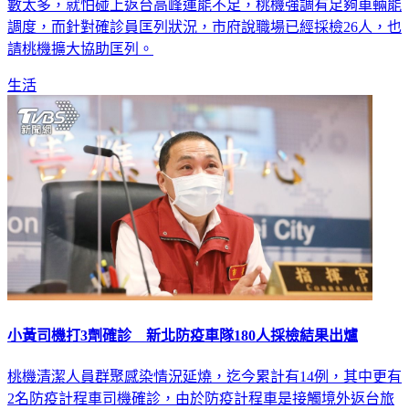
調度，而針對確診員匡列狀況，市府說職場已經採檢26人，也
請桃機擴大協助匡列。
生活
小黃司機打3劑確診 新北防疫車隊180人採檢結果出爐
桃機清潔人員群聚感染情況延燒，迄今累計有14例，其中更有
2名防疫計程車司機確診，由於防疫計程車是接觸境外返台旅
客的高風險族群，新北市為強化防疫作為，每週都會提供公費