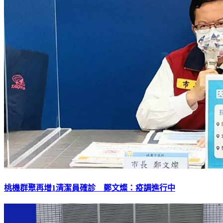
桃機群聚再增1清潔員確診 鄭文燦：疫調進行中