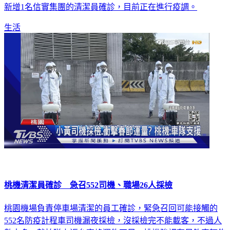
生活
桃機清潔員確診 急召552司機、職場26人採檢
桃園機場負責停車場清潔的員工確診，緊急召回可能接觸的
552名防疫計程車司機漏夜採檢，沒採檢完不能載客，不過人
數太多，就怕碰上返台高峰運能不足，桃機強調有足夠車輛能