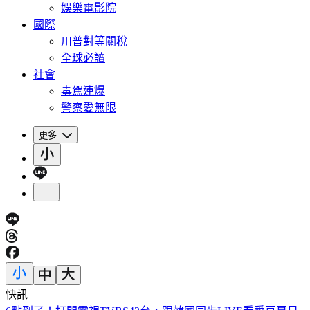
娛樂電影院
國際
川普對等關稅
全球必讀
社會
毒駕連爆
警察愛無限
更多
快訊