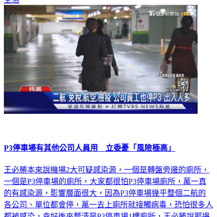
P3停車場有其他公司人員用 立委憂「風險極高」
王必勝本來說機場2大可疑感染源，一個是轉盤旁邊的廁所，
一個是P3停車場的廁所，大家都很怕P3停車場廁所，萬一真
的有感染源，影響層面很大，因為P3停車場幾乎整個二航的
各公司、單位都會停，萬一去上廁所就接觸病毒，恐怕很多人
都被感染，幸好後來釐清是P3停車場1樓廁所，王必勝說那邊
只有防疫車隊運將使用，相對比較好掌控。