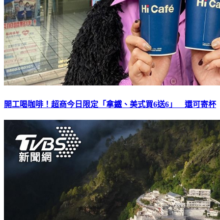
開工喝咖啡！超商今日限定「拿鐵、美式買6送6」 還可寄杯