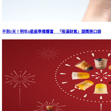
不到1天！明年4星座準備爆富 「吸滿財氣」頭獎進口袋