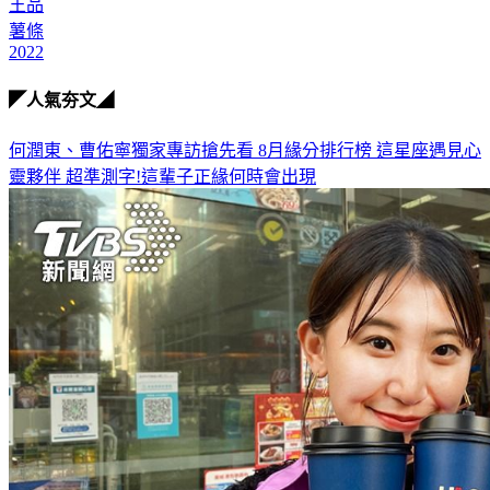
王品
薯條
2022
◤人氣夯文◢
何潤東、曹佑寧獨家專訪搶先看
8月緣分排行榜 這星座遇見心
靈夥伴
超準測字!這輩子正緣何時會出現