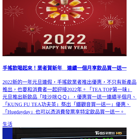
手搖飲喝起來！業者賀新年 連續一個月享飲品買一送一
2022新的一年元旦連假，手搖飲業者推出優惠，不只有新產品
推出，也要和消費者一起迎接2022年。「TEA TOP第一味」
元旦推出新飲品「哇沙咪ＱＱ」，優惠買一送一連續半個月、
「KUNG FU TEA功夫茶」祭出「鐵觀音買一送一」優惠、
「Hugdayday」也可以憑消費發票享特定飲品買一送一。
生活