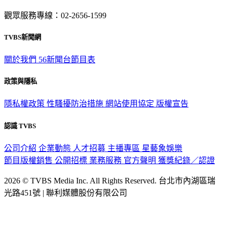
觀眾服務專線：02-2656-1599
TVBS新聞網
關於我們
56新聞台節目表
政策與隱私
隱私權政策
性騷擾防治措施
網站使用協定
版權宣告
認識 TVBS
公司介紹
企業動態
人才招募
主播專區
星藝象娛樂
節目版權銷售
公開招標
業務服務
官方聲明
獲獎紀錄／認證
2026 © TVBS Media Inc. All Rights Reserved. 台北市內湖區瑞
光路451號 | 聯利媒體股份有限公司