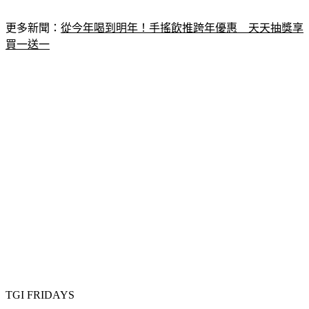
更多新聞：
從今年喝到明年！手搖飲推跨年優惠　天天抽獎享
買一送一
TGI FRIDAYS