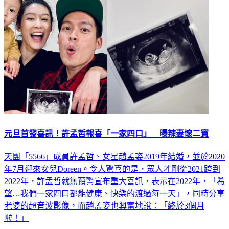
元旦首發喜訊！許孟哲報喜「一家四口」 曝辣妻懷二寶
天團「5566」成員許孟哲、女星趙孟姿2019年結婚，並於2020
年7月迎來女兒Doreen。令人驚喜的是，眾人才剛從2021跨到
2022年，許孟哲就無預警宣布重大喜訊，表示在2022年，「希
望…我們一家四口都能健康、快樂的渡過每一天」，同時分享
老婆的超音波影像，而趙孟姿也興奮地說：「終於3個月
啦！」