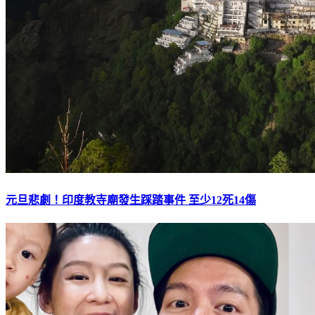
元旦悲劇！印度教寺廟發生踩踏事件 至少12死14傷