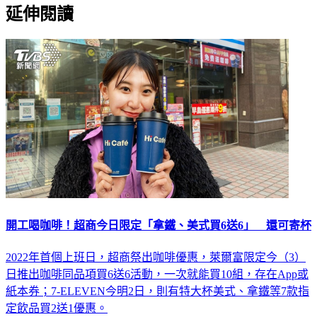
延伸閱讀
開工喝咖啡！超商今日限定「拿鐵、美式買6送6」 還可寄杯
2022年首個上班日，超商祭出咖啡優惠，萊爾富限定今（3）
日推出咖啡同品項買6送6活動，一次就能買10組，存在App或
紙本券；7-ELEVEN今明2日，則有特大杯美式、拿鐵等7款指
定飲品買2送1優惠。