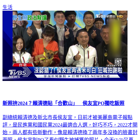
生活
新照拚2024？賴清德貼「合歡山」 侯友宜PO獨吃飯照
副總統賴清德及新北市長侯友宜，日前才被美麗島電子報點
評，是民進黨和國民黨2024最適合人選，好巧不巧，2022才開
始，兩人都有些新動作，像是賴清德換了兩年多沒換的臉書封
面照，侯友宜則PO了看似野生被捕獲的照片，今天(1/3)又再