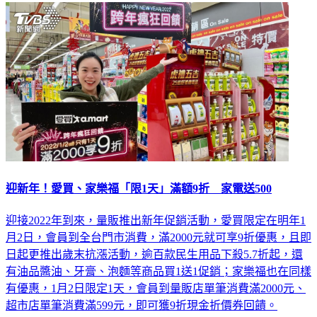
迎新年！愛買、家樂福「限1天」滿額9折 家電送500
迎接2022年到來，量販推出新年促銷活動，愛買限定在明年1
月2日，會員到全台門市消費，滿2000元就可享9折優惠，且即
日起更推出歲末抗漲活動，逾百款民生用品下殺5.7折起，還
有油品醬油、牙膏、泡麵等商品買1送1促銷；家樂福也在同樣
有優惠，1月2日限定1天，會員到量販店單筆消費滿2000元、
超市店單筆消費滿599元，即可獲9折現金折價券回饋。