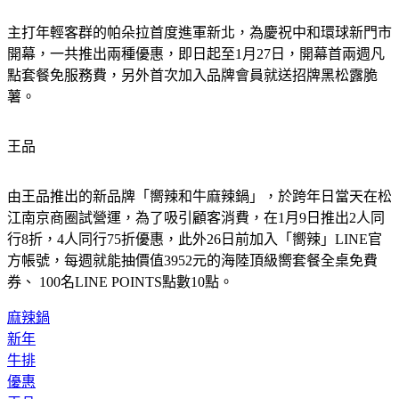
主打年輕客群的帕朵拉首度進軍新北，為慶祝中和環球新門市
開幕，一共推出兩種優惠，即日起至1月27日，開幕首兩週凡
點套餐免服務費，另外首次加入品牌會員就送招牌黑松露脆
薯。
王品
由王品推出的新品牌「嚮辣和牛麻辣鍋」，於跨年日當天在松
江南京商圈試營運，為了吸引顧客消費，在1月9日推出2人同
行8折，4人同行75折優惠，此外26日前加入「嚮辣」LINE官
方帳號，每週就能抽價值3952元的海陸頂級嚮套餐全桌免費
券、 100名LINE POINTS點數10點。
麻辣鍋
新年
牛排
優惠