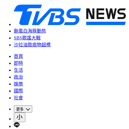
颱風白海豚動態
SBS歌謠大戰
沙拉油致癌物超標
首頁
即時
生活
政治
娛樂
國際
社會
更多