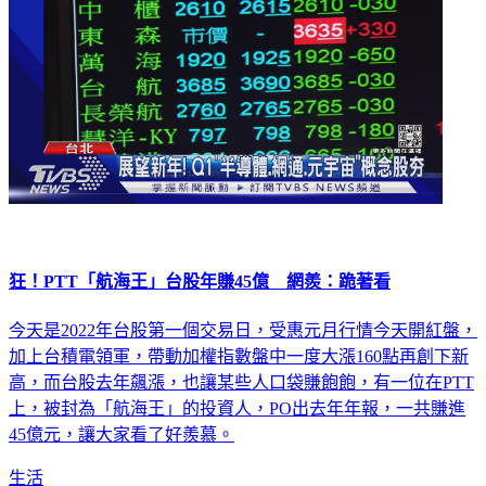
狂！PTT「航海王」台股年賺45億 網羨：跪著看
今天是2022年台股第一個交易日，受惠元月行情今天開紅盤，
加上台積電領軍，帶動加權指數盤中一度大漲160點再創下新
高，而台股去年飆漲，也讓某些人口袋賺飽飽，有一位在PTT
上，被封為「航海王」的投資人，PO出去年年報，一共賺進
45億元，讓大家看了好羨慕。
生活