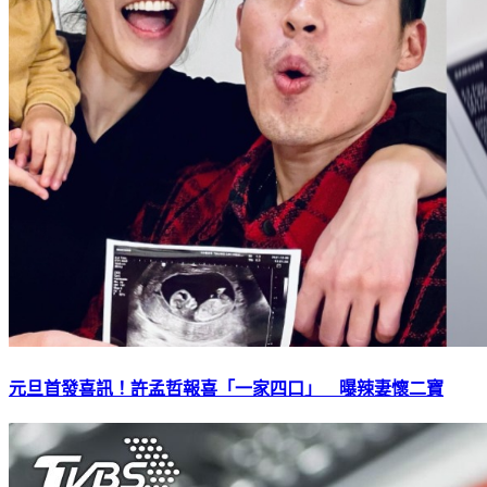
元旦首發喜訊！許孟哲報喜「一家四口」 曝辣妻懷二寶