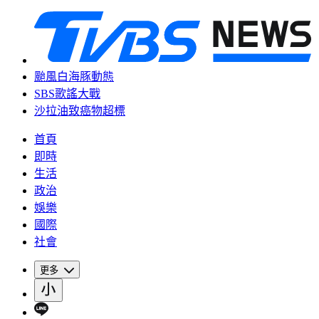
颱風白海豚動態
SBS歌謠大戰
沙拉油致癌物超標
首頁
即時
生活
政治
娛樂
國際
社會
更多