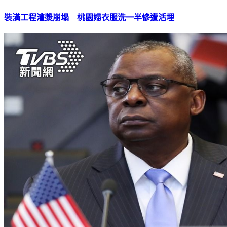
裝潢工程灌漿崩塌 桃園婦衣服洗一半慘遭活埋