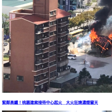
緊鄰高鐵！桃園建案接待中心起火 大火狂燒濃煙竄天