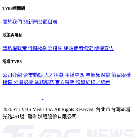
TVBS新聞網
關於我們
56新聞台節目表
政策與隱私
隱私權政策
性騷擾防治措施
網站使用協定
版權宣告
認識 TVBS
公司介紹
企業動態
人才招募
主播專區
星藝象娛樂
節目版權
銷售
公開招標
業務服務
官方聲明
獲獎紀錄／認證
2026 © TVBS Media Inc. All Rights Reserved. 台北市內湖區瑞
光路451號 | 聯利媒體股份有限公司