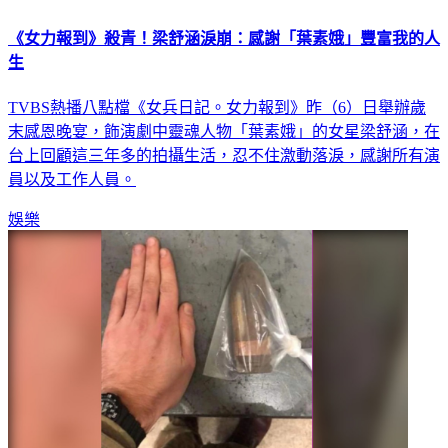
《女力報到》殺青！梁舒涵淚崩：感謝「葉素娥」豐富我的人
生
TVBS熱播八點檔《女兵日記。女力報到》昨（6）日舉辦歲
末感恩晚宴，飾演劇中靈魂人物「葉素娥」的女星梁舒涵，在
台上回顧這三年多的拍攝生活，忍不住激動落淚，感謝所有演
員以及工作人員。
娛樂