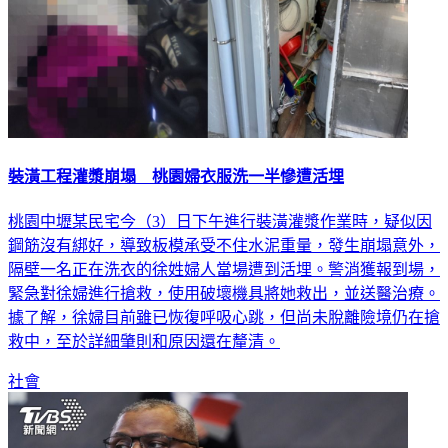
裝潢工程灌漿崩塌 桃園婦衣服洗一半慘遭活埋
桃園中壢某民宅今（3）日下午進行裝潢灌漿作業時，疑似因
鋼筋沒有綁好，導致板模承受不住水泥重量，發生崩塌意外，
隔壁一名正在洗衣的徐姓婦人當場遭到活埋。警消獲報到場，
緊急對徐婦進行搶救，使用破壞機具將她救出，並送醫治療。
據了解，徐婦目前雖已恢復呼吸心跳，但尚未脫離險境仍在搶
救中，至於詳細肇則和原因還在釐清。
社會