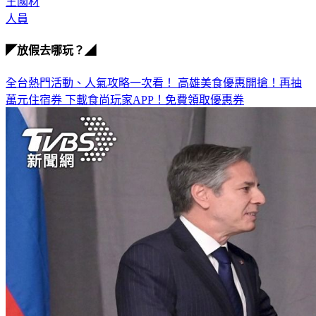
討論
王國材
人員
◤放假去哪玩？◢
全台熱門活動、人氣攻略一次看！
高雄美食優惠開搶！再抽
萬元住宿券
下載食尚玩家APP！免費領取優惠券