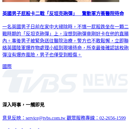
英國男子屁股卡二戰「反坦克砲彈」 驚動軍方衝醫院待命
一名英國男子日前在家中大掃除時，不慎一屁股跌坐在一顆二
戰時期的「反坦克砲彈」上，沒想到砲彈竟剛好卡在他的直腸
內。事後男子被緊急送往醫院治療，警方也不敢鬆懈，立即聯
絡英國陸軍爆炸物處理小組到現場待命，所幸最後確認該枚砲
彈沒有爆炸風險，男子也僅受到輕傷。
國際
深入時事，一觸即見
意見反映：service@tvbs.com.tw
觀眾服務專線：02-2656-1599