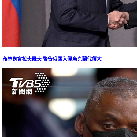
布林肯會拉夫羅夫 警告俄國入侵烏克蘭代價大