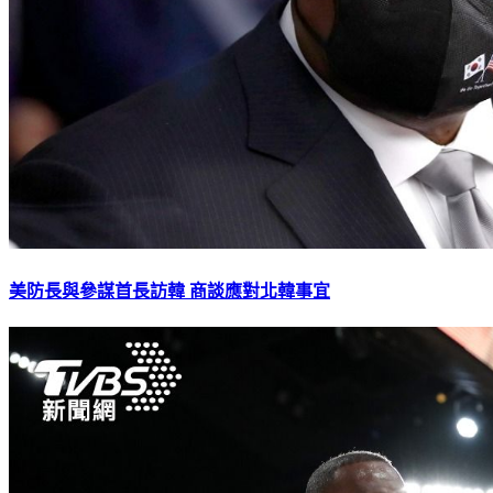
美防長與參謀首長訪韓 商談應對北韓事宜