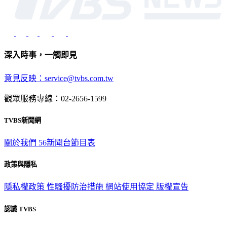
深入時事，一觸即見
意見反映：service@tvbs.com.tw
觀眾服務專線：02-2656-1599
TVBS新聞網
關於我們
56新聞台節目表
政策與隱私
隱私權政策
性騷擾防治措施
網站使用協定
版權宣告
認識 TVBS