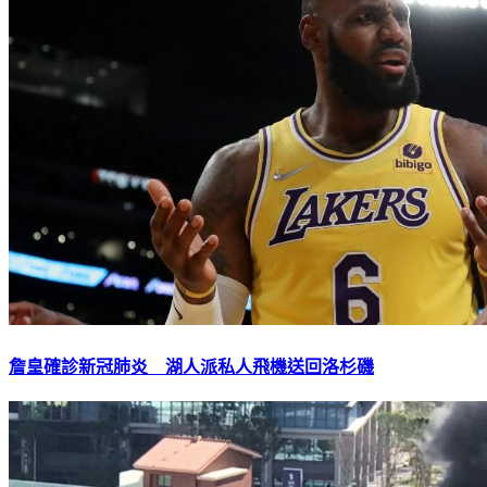
詹皇確診新冠肺炎 湖人派私人飛機送回洛杉磯