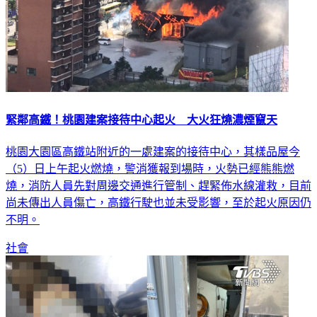
緊鄰高鐵！桃園建案接待中心起火 大火狂燒濃煙竄天
桃園大園區高鐵站附近的一處建案的接待中心，其樣品屋今
（5）日上午起火燃燒，警消獲報到場時，火勢已經熊熊燃
燒，消防人員先對周邊交通進行管制、趕緊佈水線灌救，目前
尚未傳出人員傷亡，高鐵行駛也並未受影響，至於起火原因仍
不明。
社會