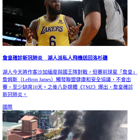
詹皇確診新冠肺炎 湖人派私人飛機送回洛杉磯
湖人今天將作客沙加緬度與國王隊對戰，但賽前球星「詹皇」
詹姆斯（LeBron James）觸發聯盟健康和安全協議，不會出
賽，至少缺席10天。之後八卦媒體《TMZ》爆出，詹皇確診
新冠肺炎。
國際