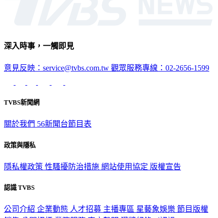
深入時事，一觸即見
意見反映：service@tvbs.com.tw
觀眾服務專線：02-2656-1599
TVBS新聞網
關於我們
56新聞台節目表
政策與隱私
隱私權政策
性騷擾防治措施
網站使用協定
版權宣告
認識 TVBS
公司介紹
企業動態
人才招募
主播專區
星藝象娛樂
節目版權