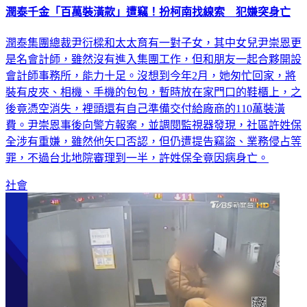
潤泰千金「百萬裝潢款」遭竊！扮柯南找線索 犯嫌突身亡
潤泰集團總裁尹衍樑和太太育有一對子女，其中女兒尹崇恩更
是名會計師，雖然沒有進入集團工作，但和朋友一起合夥開設
會計師事務所，能力十足。沒想到今年2月，她匆忙回家，將
裝有皮夾、相機、手機的包包，暫時放在家門口的鞋櫃上，之
後竟憑空消失，裡頭還有自己準備交付給廠商的110萬裝潢
費。尹崇恩事後向警方報案，並調閱監視器發現，社區許姓保
全涉有重嫌，雖然他矢口否認，但仍遭提告竊盜、業務侵占等
罪，不過台北地院審理到一半，許姓保全竟因病身亡。
社會