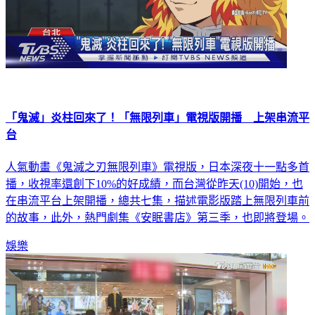
「鬼滅」炎柱回來了！「無限列車」電視版開播 上架串流平
台
人氣動畫《鬼滅之刃無限列車》電視版，日本深夜十一點多首
播，收視率還創下10%的好成績，而台灣從昨天(10)開始，也
在串流平台上架開播，總共七集，描述電影版踏上無限列車前
的故事，此外，熱門劇集《安眠書店》第三季，也即將登場。
娛樂