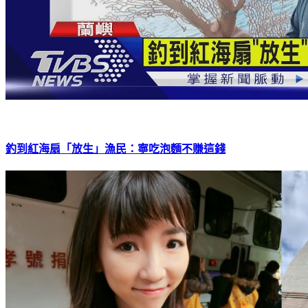
釣到紅海扇「放生」漁民：寧吃泡麵不賺這錢