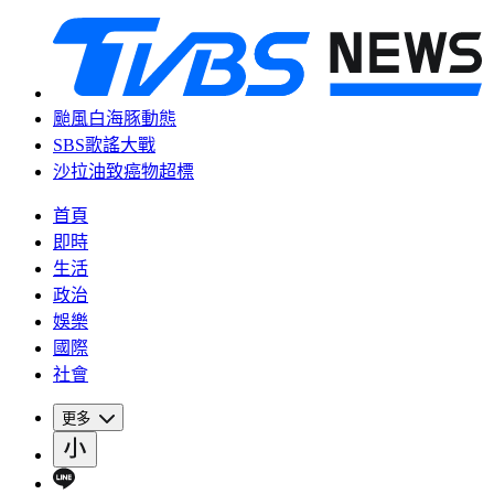
颱風白海豚動態
SBS歌謠大戰
沙拉油致癌物超標
首頁
即時
生活
政治
娛樂
國際
社會
更多