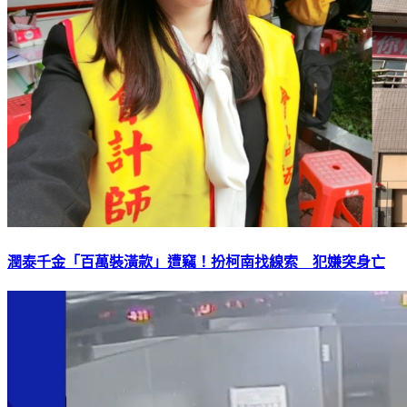
潤泰千金「百萬裝潢款」遭竊！扮柯南找線索 犯嫌突身亡