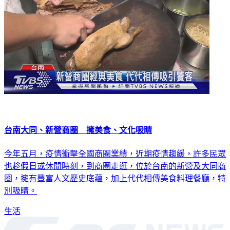
台南大同、新營商圈 擁美食、文化吸睛
今年五月，疫情衝擊全國商圈業績，近期疫情趨緩，許多民眾
也趁假日或休閒時刻，到商圈走逛，位於台南的新營及大同商
圈，擁有豐富人文歷史底蘊，加上代代相傳美食料理餐廳，特
別吸睛。
生活