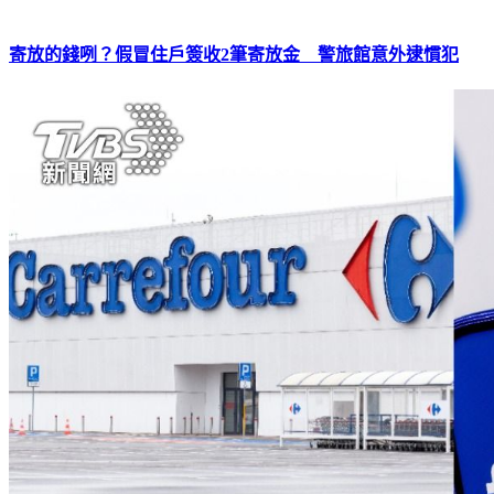
寄放的錢咧？假冒住戶簽收2筆寄放金 警旅館意外逮慣犯