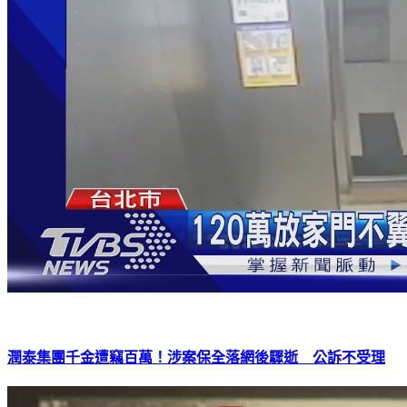
潤泰集團千金遭竊百萬！涉案保全落網後驟逝 公訴不受理