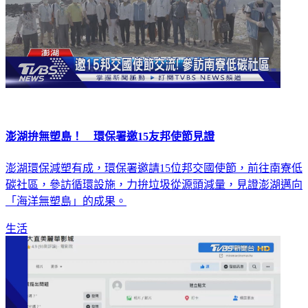
澎湖拚無塑島！ 環保署邀15友邦使節見證
澎湖環保減塑有成，環保署邀請15位邦交國使節，前往南寮低
碳社區，參訪循環設施，力拚垃圾從源頭減量，見證澎湖邁向
「海洋無塑島」的成果。
生活