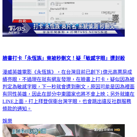
臉書打卡「永恆族」竟被秒刪文！疑「敏感字眼」遭封殺
漫威英雄電影《永恆族》，在台灣目前已創下1億元高票房成
績亮眼，不過現在就有網友發現，在臉書上打卡，疑似因為被
判定為敏感字眼，下一秒就會遭到刪文，原因可能是因為裡面
有同性英雄，因此在部分中東國家也將不會上映；另外就連在
LINE上面，打上拜登保衛台灣字眼，也會跳出違反社群服務
條款的通知。
娛樂