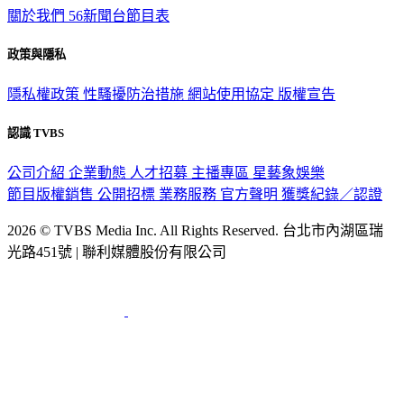
關於我們
56新聞台節目表
政策與隱私
隱私權政策
性騷擾防治措施
網站使用協定
版權宣告
認識 TVBS
公司介紹
企業動態
人才招募
主播專區
星藝象娛樂
節目版權銷售
公開招標
業務服務
官方聲明
獲獎紀錄／認證
2026 © TVBS Media Inc. All Rights Reserved. 台北市內湖區瑞
光路451號 | 聯利媒體股份有限公司