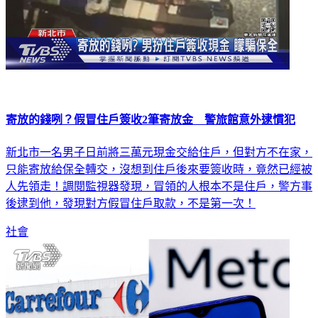
寄放的錢咧？假冒住戶簽收2筆寄放金 警旅館意外逮慣犯
新北市一名男子日前將三萬元現金交給住戶，但對方不在家，
只能寄放給保全轉交，沒想到住戶後來要簽收時，竟然已經被
人先領走！調閱監視器發現，冒領的人根本不是住戶，警方事
後逮到他，發現對方假冒住戶取款，不是第一次！
社會