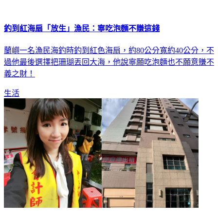
釣到紅海扇「放生」漁民：寧吃泡麵不賺這錢
蘭嶼一名漁民海釣時釣到紅色海扇，約80公分寬約40公分，不
過他最後選擇把珊瑚丟回大海，他說寧願吃泡麵也不願意賺不
義之財！
生活