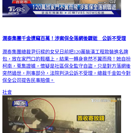
潤泰集團千金遭竊百萬！涉案保全落網後驟逝 公訴不受理
潤泰集團總裁尹衍樑的女兒日前把120萬裝潢工程款裝進名牌
包，放在家門口的鞋櫃上，結果一轉身竟然不翼而飛！她自扮
柯南，蒐集證據，懷疑是社區保全監守自盜，只是對方落網後
突然過世，刑事部分，法院判決公訴不受理，總裁千金如今對
保全公司提告民事賠償。
社會