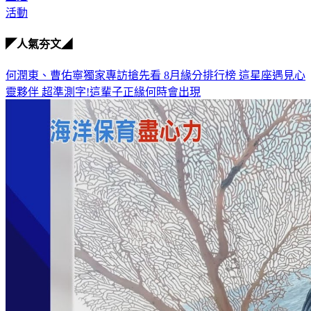
活動
◤人氣夯文◢
何潤東、曹佑寧獨家專訪搶先看
8月緣分排行榜 這星座遇見心
靈夥伴
超準測字!這輩子正緣何時會出現