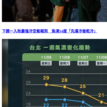
下週一入秋最強冷空氣報到 急凍14度「先濕冷後乾冷」