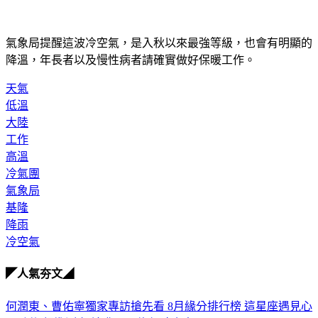
氣象局提醒這波冷空氣，是入秋以來最強等級，也會有明顯的
降溫，年長者以及慢性病者請確實做好保暖工作。
天氣
低溫
大陸
工作
高溫
冷氣團
氣象局
基隆
降雨
冷空氣
◤人氣夯文◢
何潤東、曹佑寧獨家專訪搶先看
8月緣分排行榜 這星座遇見心