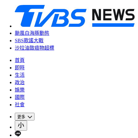
颱風白海豚動態
SBS歌謠大戰
沙拉油致癌物超標
首頁
即時
生活
政治
娛樂
國際
社會
更多