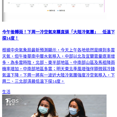
今午後轉雨！下周一冷空氣來襲直逼「大陸冷氣團」 低溫下
探14度！
根據中央氣象局最新預測顯示，今天上午各地依然是晴到多雲
天氣，但午後華南中層水氣移入，中部以北及宜蘭雲量逐漸增
多、為多雲時陰，北部、東半部地區、中南部山區及馬祖降雨
機率增加，中南部地區多雲；明天東北季風增強伴隨微弱冷鋒
氣溫下降，下周一將有一波近大陸冷氣團強度冷空氣移入，下
周二、三北部清晨低溫下探14度。
生活