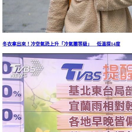
冬衣拿出來！冷空氣恐上升「冷氣團等級」 低溫探14度