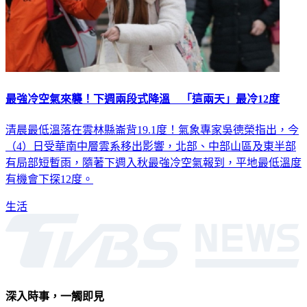
最強冷空氣來襲！下週兩段式降溫 「這兩天」最冷12度
清晨最低溫落在雲林縣崙背19.1度！氣象專家吳德榮指出，今
（4）日受華南中層雲系移出影響，北部、中部山區及東半部
有局部短暫雨，隨著下週入秋最強冷空氣報到，平地最低溫度
有機會下探12度。
生活
深入時事，一觸即見