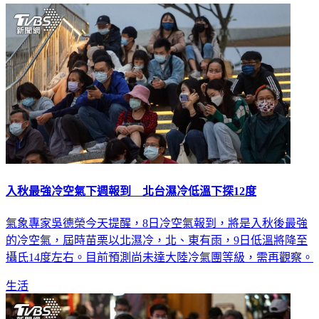
入秋最強冷空氣下週報到 北台濕冷低溫下探12度
氣象專家吳德榮今天提醒，8日冷空氣報到，將是入秋後最強
的冷空氣，屆時苗栗以北濕冷，北、東有雨，9日低溫將降至
攝氏14度左右。目前預測尚未達大陸冷氣團等級，需再觀察。
生活