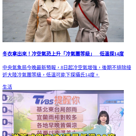
冬衣拿出來！冷空氣恐上升「冷氣團等級」 低溫探14度
中央氣象局今晚最新預報，8日起冷空氣增強，後期不排除接
近大陸冷氣團等級，低溫可能下探攝氏14度。
生活