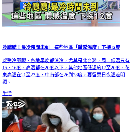
冷颼颼！最冷時間未到 這些地區「體感溫度」下探12度
感受冷颼颼，各地早晚都涼冷，尤其是北台灣，周二低溫只有
15、16度，高溫都在20度以下，其他地區低溫約17至20度，花
東高溫在21至23度，中南部在26到28度，要留意日夜溫差明
顯。
生活