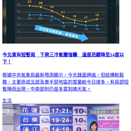
今北東有短暫雨 下周三冷氣團強襲 溫度恐驟降至14度以
下！
根據中央氣象局最新預測顯示，今天鋒面通過，但結構較鬆
散，主要造成北部及東半部地區的雲量較今日增多，有局部短
暫陣雨出現，中南部則仍是多雲到晴天氣。
生活