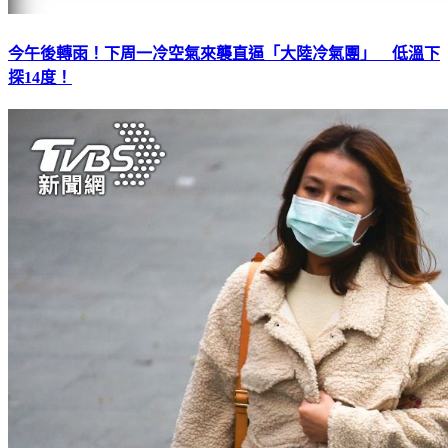
今午後轉雨！下周一冷空氣來襲直逼「大陸冷氣團」 低溫下
探14度！