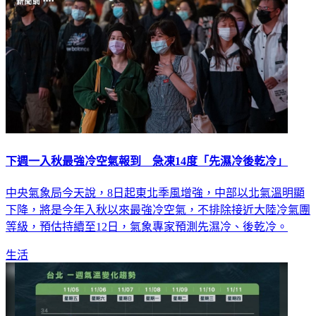
下週一入秋最強冷空氣報到 急凍14度「先濕冷後乾冷」
中央氣象局今天說，8日起東北季風增強，中部以北氣溫明顯
下降，將是今年入秋以來最強冷空氣，不排除接近大陸冷氣團
等級，預估持續至12日，氣象專家預測先濕冷、後乾冷。
生活