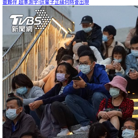
靈夥伴
超準測字!這輩子正緣何時會出現