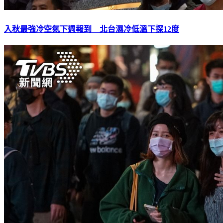
入秋最強冷空氣下週報到 北台濕冷低溫下探12度