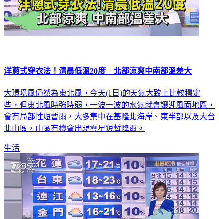
洋蔥式穿衣法！清晨低溫20度 北部涼爽中南部溫差大
大環境風仍然為東北風，今天(1日)的天氣大致上比較穩定
些，但東北風時強時弱，一波一波的水氣就會讓迎風面地區，
會有局部性短暫雨，大多集中在基隆北海岸、東半部以及大台
北山區，山區有機會出現零星短暫降雨。
生活