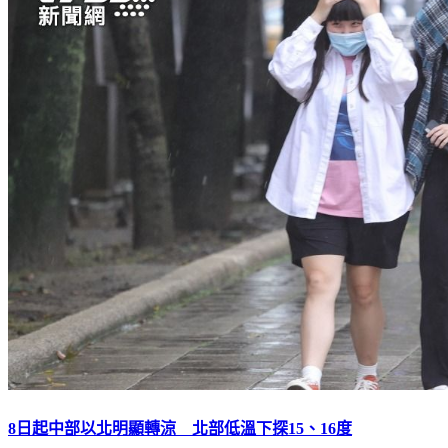
8日起中部以北明顯轉涼 北部低溫下探15、16度