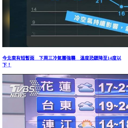
今北東有短暫雨 下周三冷氣團強襲 溫度恐驟降至14度以
下！