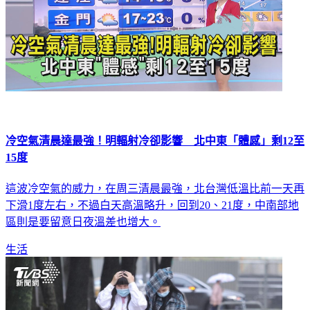
冷空氣清晨達最強！明輻射冷卻影響 北中東「體感」剩12至
15度
這波冷空氣的威力，在周三清晨最強，北台灣低溫比前一天再
下滑1度左右，不過白天高溫略升，回到20、21度，中南部地
區則是要留意日夜溫差也增大。
生活