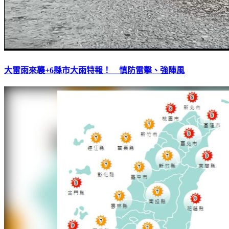
大雷雨來襲+6縣市大雨特報！ 慎防雷擊、強陣風