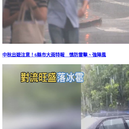
中秋出遊注意！6縣市大雨特報 慎防雷擊、強陣風