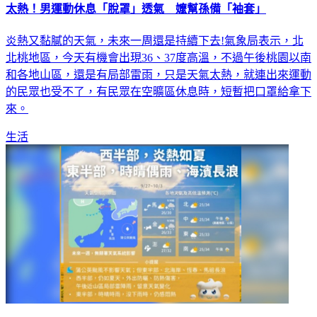
太熱！男運動休息「脫罩」透氣 嬤幫孫備「袖套」
炎熱又黏膩的天氣，未來一周還是持續下去!氣象局表示，北
北桃地區，今天有機會出現36、37度高溫，不過午後桃園以南
和各地山區，還是有局部雷雨，只是天氣太熱，就連出來運動
的民眾也受不了，有民眾在空曠區休息時，短暫把口罩給拿下
來。
生活