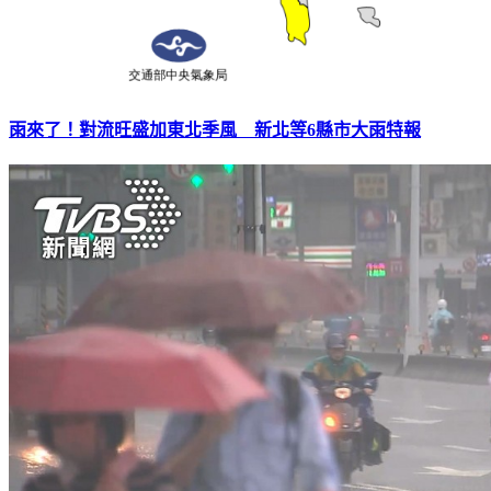
雨來了！對流旺盛加東北季風 新北等6縣市大雨特報