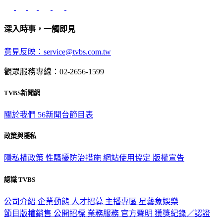
深入時事，一觸即見
意見反映：service@tvbs.com.tw
觀眾服務專線：02-2656-1599
TVBS新聞網
關於我們
56新聞台節目表
政策與隱私
隱私權政策
性騷擾防治措施
網站使用協定
版權宣告
認識 TVBS
公司介紹
企業動態
人才招募
主播專區
星藝象娛樂
節目版權銷售
公開招標
業務服務
官方聲明
獲獎紀錄／認證