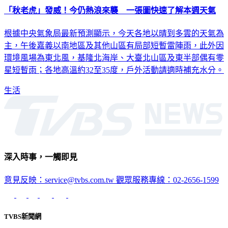
「秋老虎」發威！今仍熱浪來襲 一張圖快速了解本週天氣
根據中央氣象局最新預測顯示，今天各地以晴到多雲的天氣為
主，午後嘉義以南地區及其他山區有局部短暫雷陣雨，此外因
環境風場為東北風，基隆北海岸、大臺北山區及東半部偶有零
星短暫雨；各地高溫約32至35度，戶外活動請適時補充水分。
生活
深入時事，一觸即見
意見反映：service@tvbs.com.tw
觀眾服務專線：02-2656-1599
TVBS新聞網