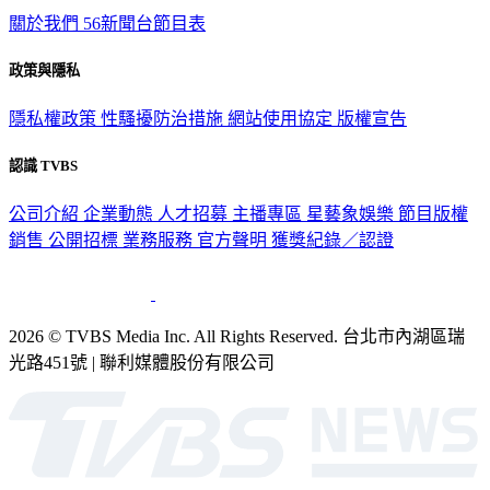
關於我們
56新聞台節目表
政策與隱私
隱私權政策
性騷擾防治措施
網站使用協定
版權宣告
認識 TVBS
公司介紹
企業動態
人才招募
主播專區
星藝象娛樂
節目版權
銷售
公開招標
業務服務
官方聲明
獲獎紀錄／認證
2026 © TVBS Media Inc. All Rights Reserved. 台北市內湖區瑞
光路451號 | 聯利媒體股份有限公司