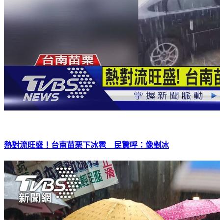
熱對流旺盛！台南苗栗下冰雹 民驚呼：像剉冰