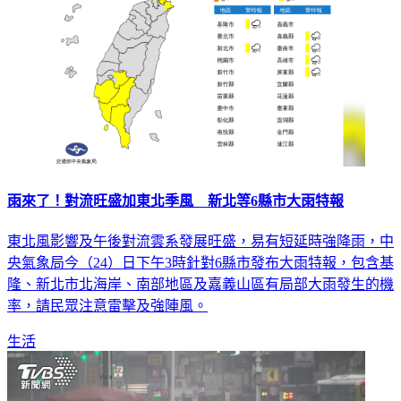
雨來了！對流旺盛加東北季風 新北等6縣市大雨特報
東北風影響及午後對流雲系發展旺盛，易有短延時強降雨，中
央氣象局今（24）日下午3時針對6縣市發布大雨特報，包含基
隆、新北市北海岸、南部地區及嘉義山區有局部大雨發生的機
率，請民眾注意雷擊及強陣風。
生活