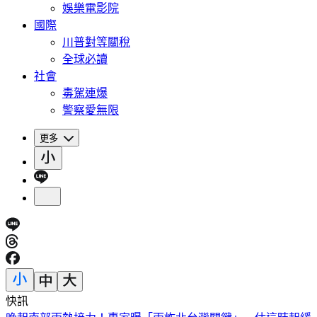
娛樂電影院
國際
川普對等關稅
全球必讀
社會
毒駕連爆
警察愛無限
更多
快訊