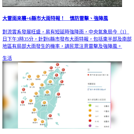
大雷雨來襲+6縣市大雨特報！ 慎防雷擊、強陣風
對流雲系發展旺盛，易有短延時強降雨，中央氣象局今（1）
日下午3時35分，針對6縣市發布大雨特報，包括東半部及南部
地區有局部大雨發生的機率，請民眾注意雷擊及強陣風。
生活