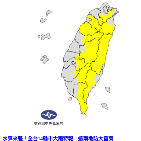
水彈來襲！全台14縣市大雨特報 這兩地防大雷雨