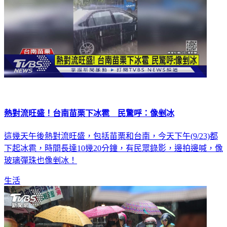
熱對流旺盛！台南苗栗下冰雹 民驚呼：像剉冰
這幾天午後熱對流旺盛，包括苗栗和台南，今天下午(9/23)都
下起冰雹，時間長達10幾20分鐘，有民眾錄影，邊拍邊喊，像
玻璃彈珠也像剉冰！
生活