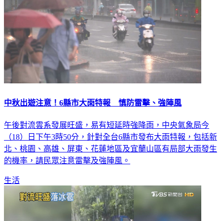
中秋出遊注意！6縣市大雨特報 慎防雷擊、強陣風
午後對流雲系發展旺盛，易有短延時強降雨，中央氣象局今
（18）日下午3時50分，針對全台6縣市發布大雨特報，包括新
北、桃園、高雄、屏東、花蓮地區及宜蘭山區有局部大雨發生
的機率，請民眾注意雷擊及強陣風。
生活