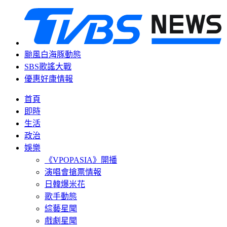
颱風白海豚動態
SBS歌謠大戰
優惠好康情報
首頁
即時
生活
政治
娛樂
《VPOPASIA》開播
演唱會搶票情報
日韓爆米花
歌手動態
綜藝星聞
戲劇星聞