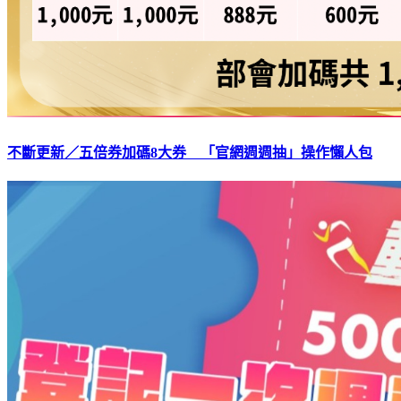
不斷更新／五倍券加碼8大券 「官網週週抽」操作懶人包