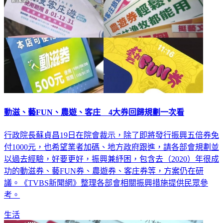
動滋、藝FUN、農遊、客庄 4大券回歸規劃一次看
行政院長蘇貞昌19日在院會裁示，除了即將發行振興五倍券免
付1000元，也希望業者加碼、地方政府跟進，請各部會規劃並
以過去經驗，好要更好，振興兼紓困，包含去（2020）年很成
功的動滋券、藝FUN券、農遊券、客庄券等，方案仍在研
議。《TVBS新聞網》整理各部會相關振興措施提供民眾參
考。
生活