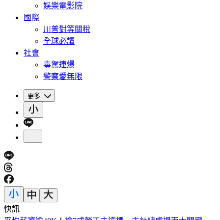
娛樂電影院
國際
川普對等關稅
全球必讀
社會
毒駕連爆
警察愛無限
更多
快訊