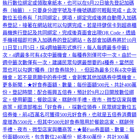
執行數位綁定或領取拿紙本，也可以在9月22日搶先登記加碼
券（抽籤），只要身分證字號及手機號碼即可輕鬆完成。此次
數位五倍券有「共同綁定」選項，綁定完成後將自動帶入加碼
券登記，接著在網站就可以勾選完成。若是持健保卡到超商櫃
員機進行登記及共同綁定，完成後頁面會出現QR Code，透過
手機掃描即可進入加碼券的登記網站。各部會加碼券將於10月
11日至11月5日，採4週抽籤形式進行，每人每週最多中籤1
次，4週最多可有4次中籤機會，每種券別僅可中一次。由於一
週中籤次數僅有一次，建議民眾勾選最想要的4種券。當然民
眾也可以勾選7種券（好食券除外），但因為最多只有4次中籤
機會，若不是意願中的券中獎，會剝奪其他加碼券中獎機會。
更多新聞：★好食券面額、數量：每份面額500元、共計400萬
份。登記時間：配合振興五倍券，預計於9月22日開放數位綁
定。使用範圍：餐飲店家、糕餅伴手禮、夜市、微型店家與攤
商等。經濟部推出「好食券」，採數位領券，民眾綁定數位五
倍券後，前4百萬名可獲得500元好食券，也就是五倍券消費額
度增為5500元，但其中500元好食券限用於餐飲店家、糕餅伴
手禮、夜市、微型店家與攤商等。★藝Fun券面額、數量：每
份面額600元，包含數位240萬份、紙本60萬份，共計300萬