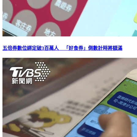
五倍券數位綁定破3百萬人 「好食券」倒數計時將額滿