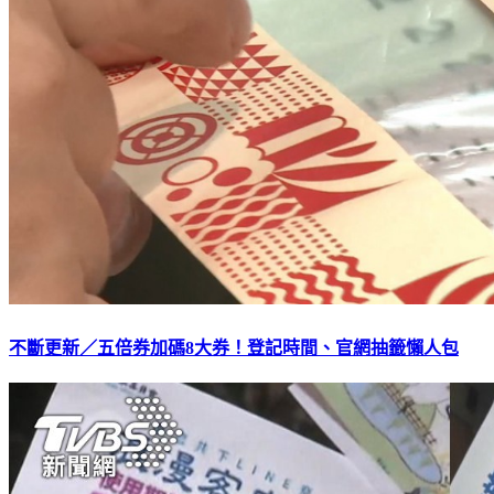
不斷更新／五倍券加碼8大券！登記時間、官網抽籤懶人包