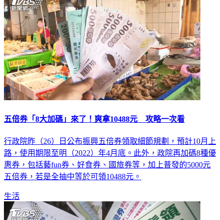
五倍券「8大加碼」來了！爽拿10488元 攻略一次看
行政院昨（26）日公布振興五倍券領取細節規劃，預計10月上
路，使用期限至明（2022）年4月底。此外，政院再加碼8種優
惠券，包括藝fun券、好食券、國旅券等，加上普發的5000元
五倍券，若是全抽中等於可領10488元。
生活