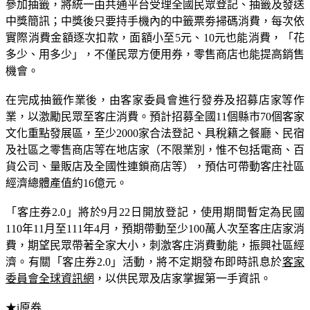
參加抽籤，將統一由共通平台受理全國民眾登記、抽籤及發送
中獎簡訊；中獎後只要持手機內的中籤票劵掃碼消費，每次依
實際消費金額逐次扣款，面額小至5元、10元也能消費，「花
多少、用多少」，不僅民眾方便用券，零售商店也能提高銷售
機會。
在完成抽籤作業後，由客家委員會進行發券及招募店家等作
業，以激勵民眾至客庄消費。預計招募全國11個縣市70個客家
文化重點發展區，至少2000家合法登記、具稅籍之餐廳、民宿
及社區之零售商店等在地店家（不限業別，惟不包括電商、百
貨公司、量販店及全國性連鎖商店等），預估可帶動客庄社區
經濟總體產值約16億元。
「客庄券2.0」將於9月22日開放登記，使用期間暫定為民國
110年11月至111年4月，預期帶動至少100萬人次至客庄店家消
費，期望民眾帶著全家大小，刺激客庄消費動能，振興社區經
濟。有關「客庄券2.0」活動，將不定期發布即時訊息於
客家
委員會全球資訊網
，以供民眾及店家掌握第一手資訊。
★i原券