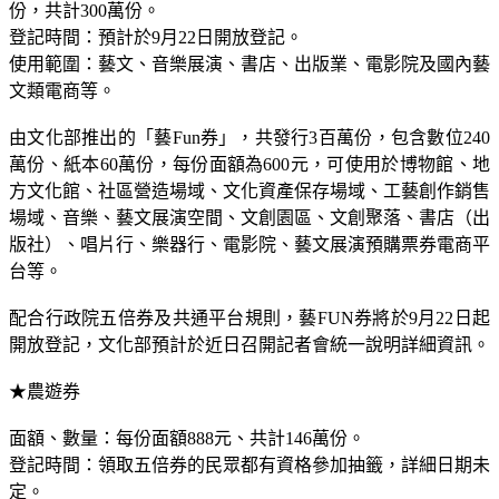
份，共計300萬份。
登記時間：預計於9月22日開放登記。
使用範圍：藝文、音樂展演、書店、出版業、電影院及國內藝
文類電商等。
由文化部推出的「藝Fun券」，共發行3百萬份，包含數位240
萬份、紙本60萬份，每份面額為600元，可使用於博物館、地
方文化館、社區營造場域、文化資產保存場域、工藝創作銷售
場域、音樂、藝文展演空間、文創園區、文創聚落、書店（出
版社）、唱片行、樂器行、電影院、藝文展演預購票券電商平
台等。
配合行政院五倍券及共通平台規則，藝FUN券將於9月22日起
開放登記，文化部預計於近日召開記者會統一說明詳細資訊。
★農遊券
面額、數量：每份面額888元、共計146萬份。
登記時間：領取五倍券的民眾都有資格參加抽籤，詳細日期未
定。