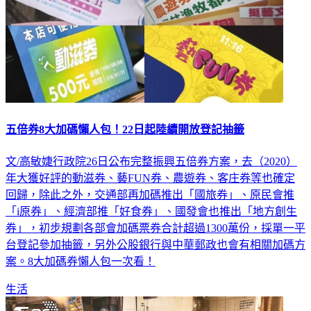
五倍券8大加碼懶人包！22日起陸續開放登記抽籤
文/高敏婕行政院26日公布完整振興五倍券方案，去（2020）
年大獲好評的動滋券、藝FUN券、農遊券、客庄券等也確定
回歸，除此之外，交通部再加碼推出「國旅券」、原民會推
「i原券」、經濟部推「好食券」、國發會也推出「地方創生
券」，初步規劃各部會加碼票券合計超過1300萬份，採單一平
台登記參加抽籤，另外公股銀行與中華郵政也會有相關加碼方
案。8大加碼券懶人包一次看！
生活