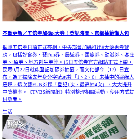
不斷更新／五倍券加碼8大券！登記時間、官網抽籤懶人包
振興五倍券日前正式亮相，中央部會加碼推出8大優惠券響
應，包括好食券、藝Fun券、農遊券、國旅券、動滋券、客庄
券、i原券、地方創生券等。15日五倍券官方網站正式上線，
民眾9月22日就能登記加碼券抽籤，而文化部今（17）日宣
布，為了掃除去年身分字號尾數「1、2、6」未抽中的邊緣人
窘境，這次藝FUN券採「登記1次、最高抽4次」，大大提升
中獎機率。《TVBS新聞網》特別整理相關活動、使用方式提
供參考。
生活