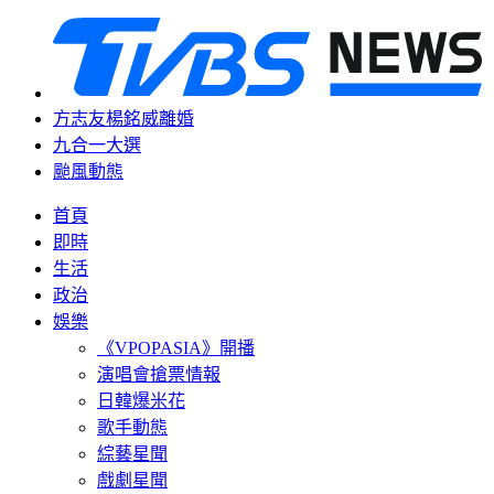
方志友楊銘威離婚
九合一大選
颱風動態
首頁
即時
生活
政治
娛樂
《VPOPASIA》開播
演唱會搶票情報
日韓爆米花
歌手動態
綜藝星聞
戲劇星聞