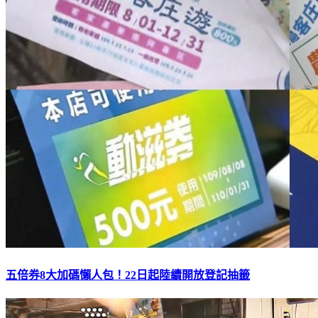
五倍券8大加碼懶人包！22日起陸續開放登記抽籤