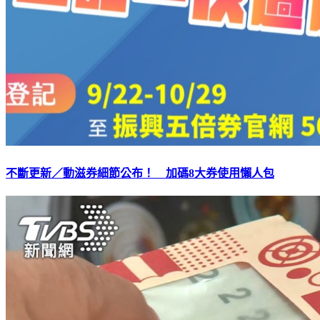
不斷更新／動滋券細節公布！ 加碼8大券使用懶人包