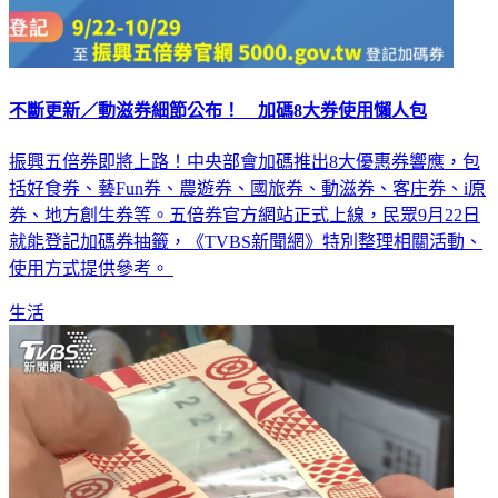
不斷更新／動滋券細節公布！ 加碼8大券使用懶人包
振興五倍券即將上路！中央部會加碼推出8大優惠券響應，包
括好食券、藝Fun券、農遊券、國旅券、動滋券、客庄券、i原
券、地方創生券等。五倍券官方網站正式上線，民眾9月22日
就能登記加碼券抽籤，《TVBS新聞網》特別整理相關活動、
使用方式提供參考。
生活