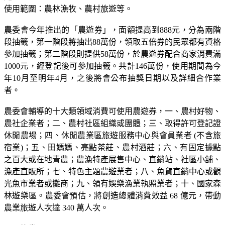
使用範圍：農林漁牧、農村旅遊等。
農委會今年推出的「農遊券」，面額提高到888元，分為兩階
段抽籤，第一階段將抽出88萬份，領取五倍券的民眾都有資格
參加抽籤；第二階段則提供58萬份，於農遊券配合商家消費滿
1000元，經登記後可參加抽籤。共計146萬份，使用期間為今
年10月至明年4月，之後將會公布抽獎日期以及詳細合作業
者。
農委會輔導的十大類領域消費可使用農遊券，一、農村好物、
農社企業者；二、農村社區組織或團體；三、取得許可登記證
休閒農場；四、休閒農業區旅遊服務中心與會員業者 (不含旅
宿業)；五、田媽媽、亮點茶莊、農村酒莊；六、有固定據點
之百大或在地青農；農漁特產展售中心、直銷站、社區小舖、
漁產直販所；七、特色主題農遊業者；八、魚貨直銷中心或觀
光魚市業者或攤商；九、領有娛樂漁業執照業者；十、國家森
林遊樂區。農委會預估，將創造總體消費效益 68 億元，帶動
農業旅遊人次達 340 萬人次。