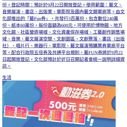
份。登記時間：預計於9月22日開放登記。使用範圍：藝文、
音樂展演、書店、出版業、電影院及國內藝文類電商等。由文
化部推出的「藝Fun券」，共發行3百萬份，包含數位240萬
份、紙本60萬份，每份面額為600元，可使用於博物館、地方
文化館、社區營造場域、文化資產保存場域、工藝創作銷售場
域、音樂、藝文展演空間、文創園區、文創聚落、書店（出版
社）、唱片行、樂器行、電影院、藝文展演預購票券電商平台
等。配合行政院五倍券及共通平台規則，藝FUN券將於9月22
日起開放登記，文化部預計於近日召開記者會統一說明詳細資
訊。
生活