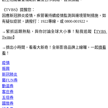
《TVBS》提醒您：
因應新冠肺炎疫情，疾管署持續疫情監測與邊境管制措施，
如
有疑似症狀，請撥打：1922專線，或 0800-001922。
→緊抓話題熱點，與你討論全球大小事！點我追蹤【
TVBS 
Twitter
】
→擠出小時間，看看大新奇！全新影音品牌上線囉，一起
擠看
看
！
疫情
振興
新冠肺炎
藝FUN券
動滋券
客庄券
五倍券
國旅券