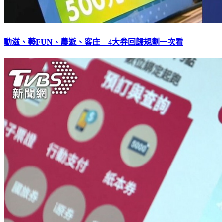
動滋、藝FUN、農遊、客庄 4大券回歸規劃一次看