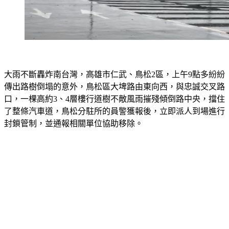
大雨不斷轟炸南台灣，高雄市仁武、鳥松2區，上午9點多紛紛
傳出路樹倒塌的意外，鳥松區大埤路由東向西，與忠誠交叉路
口，一棵高約3、4層樓行道樹不敵風雨摧殘傾倒路中央，擋住
了整條汽車道，鳥松分駐所的員警獲報後，立即派人到場進行
封鎖管制，並通報相關單位協助移除。