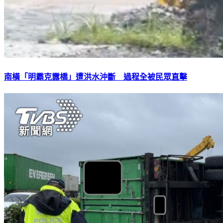
南橫「明霸克露橋」遭洪水沖斷 過程全被民眾直擊