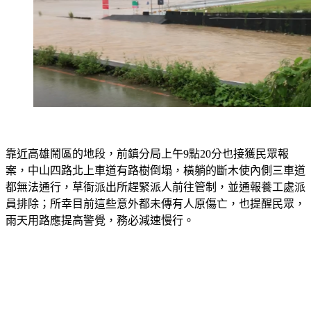
靠近高雄鬧區的地段，前鎮分局上午9點20分也接獲民眾報
案，中山四路北上車道有路樹倒塌，橫躺的斷木使內側三車道
都無法通行，草衙派出所趕緊派人前往管制，並通報養工處派
員排除；所幸目前這些意外都未傳有人原傷亡，也提醒民眾，
雨天用路應提高警覺，務必減速慢行。