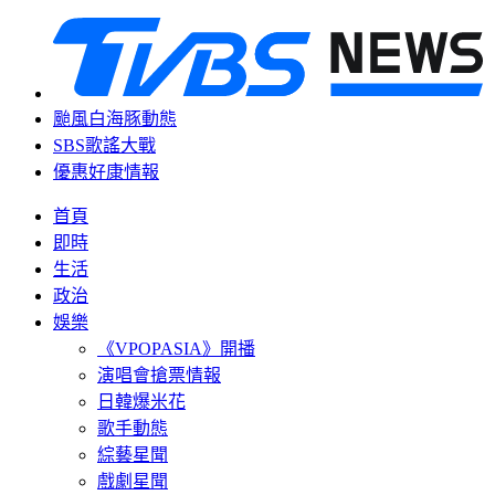
颱風白海豚動態
SBS歌謠大戰
優惠好康情報
首頁
即時
生活
政治
娛樂
《VPOPASIA》開播
演唱會搶票情報
日韓爆米花
歌手動態
綜藝星聞
戲劇星聞