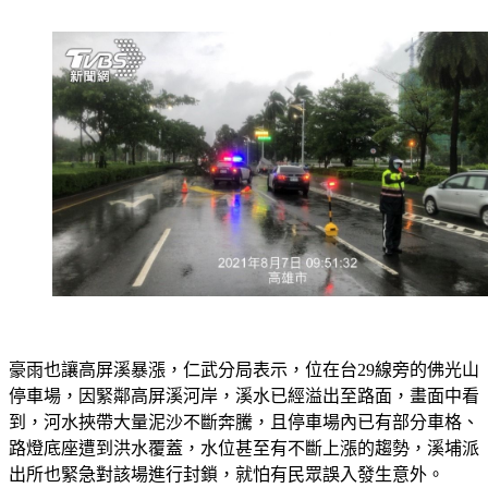
豪雨也讓高屏溪暴漲，仁武分局表示，位在台29線旁的佛光山
停車場，因緊鄰高屏溪河岸，溪水已經溢出至路面，畫面中看
到，河水挾帶大量泥沙不斷奔騰，且停車場內已有部分車格、
路燈底座遭到洪水覆蓋，水位甚至有不斷上漲的趨勢，溪埔派
出所也緊急對該場進行封鎖，就怕有民眾誤入發生意外。