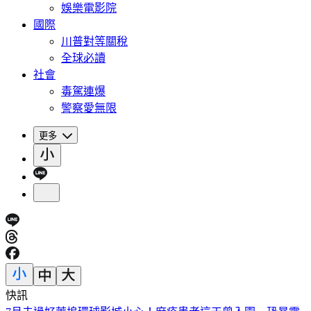
娛樂電影院
國際
川普對等關稅
全球必讀
社會
毒駕連爆
警察愛無限
更多
快訊