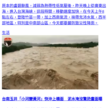
海，進入台灣海峽，這段時間，移動速度加快，在今天上午8
點左右，登陸竹苗一帶，加上西南氣流，挾帶充沛水氣，西半
部地區，特別是中南部山區，今天都要嚴防致災性降雨。
生活
台南玉井「小河變黃河」快沖上橋面 泥水淹沒驚恐畫面曝
原盧碧颱風目前減為熱帶性低氣壓，不過持續掃進西南氣流，