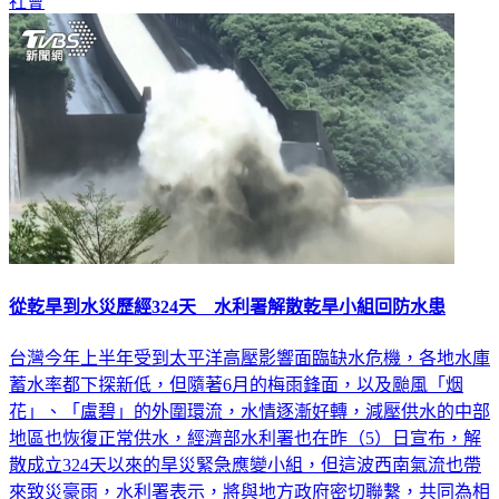
從乾旱到水災歷經324天 水利署解散乾旱小組回防水患
台灣今年上半年受到太平洋高壓影響面臨缺水危機，各地水庫
蓄水率都下探新低，但隨著6月的梅雨鋒面，以及颱風「烟
花」、「盧碧」的外圍環流，水情逐漸好轉，減壓供水的中部
地區也恢復正常供水，經濟部水利署也在昨（5）日宣布，解
散成立324天以來的旱災緊急應變小組，但這波西南氣流也帶
來致災豪雨，水利署表示，將與地方政府密切聯繫，共同為相
關災情做應變。