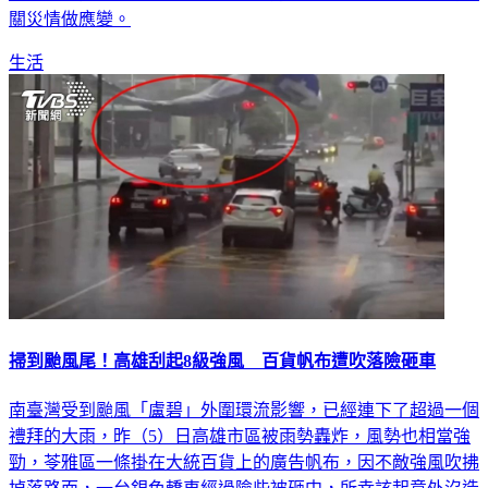
生活
掃到颱風尾！高雄刮起8級強風 百貨帆布遭吹落險砸車
南臺灣受到颱風「盧碧」外圍環流影響，已經連下了超過一個
禮拜的大雨，昨（5）日高雄市區被雨勢轟炸，風勢也相當強
勁，苓雅區一條掛在大統百貨上的廣告帆布，因不敵強風吹拂
掉落路面，一台銀色轎車經過險些被砸中，所幸該起意外沒造