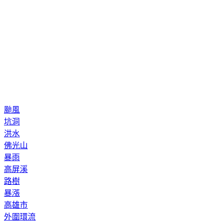
颱風
坑洞
洪水
佛光山
暴雨
高屏溪
路樹
暴漲
高雄市
外圍環流