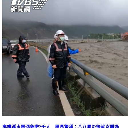
高雄溪水暴漲急撤2千人 里長驚嘆：八八風災後就沒看過