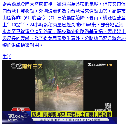
向台灣北部移動，外圍環流也為南台灣帶來強勁雨勢，高雄市
山區從昨（6）晚至今（7）日凌晨開始降下暴雨，桃源區截至
上午10點半，24小時累積雨量已經突破670毫米，部分地區河
水甚至已從溪谷淹到路面，藤枝聯外道路路基受損，裂出幾十
公尺長的裂縫，為了避免民眾發生意外，公路總局緊急將台20
線的沿線橋梁封閉。
生活