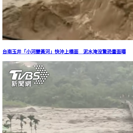
台南玉井「小河變黃河」快沖上橋面 泥水淹沒驚恐畫面曝