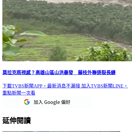
莫拉克既視感？高雄山區山洪暴發 藤枝外聯道裂長縫
下載TVBS新聞APP，最新消息不漏接
加入TVBS新聞LINE，
重點新聞一次看
延伸閱讀