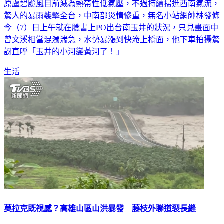
驚人的暴雨襲擊全台，中南部災情慘重，無名小站網帥林發條
今（7）日上午就在臉書上PO出台南玉井的狀況，只見畫面中
曾文溪相當混濁湍急，水勢暴漲到快淹上橋面，他下車拍攝驚
訝直呼「玉井的小河變黃河了！」
生活
莫拉克既視感？高雄山區山洪暴發 藤枝外聯道裂長縫
盧碧颱風登陸大陸廣東後，雖減弱為熱帶低氣壓，但其又東偏