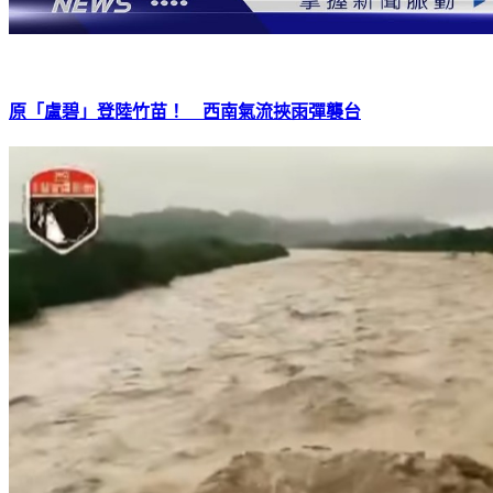
原「盧碧」登陸竹苗！ 西南氣流挾雨彈襲台