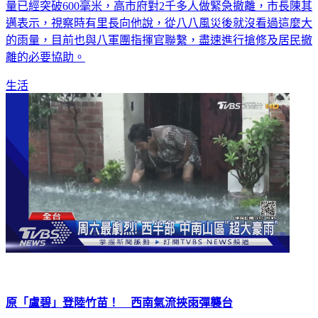
邁表示，視察時有里長向他說，從八八風災後就沒看過這麼大
的雨量，目前也與八軍團指揮官聯繫，盡速進行搶修及居民撤
離的必要協助。
生活
原「盧碧」登陸竹苗！ 西南氣流挾雨彈襲台
原本的盧碧颱風，減弱為熱帶性低氣壓後，昨天晚上從廣東出