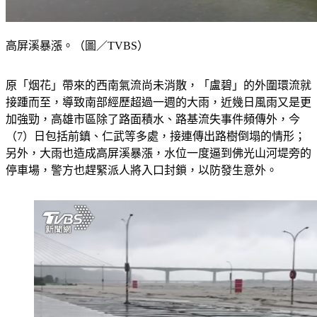
高屏溪暴漲。（圖／TVBS）
原「烟花」帶來的西南氣流尚未消散，「盧碧」的外圍環流就
接踵而至，導致南部經歷超過一週的大雨，近幾日風雨又是更
加強勁，高雄市區除了路面積水、路基流失事件頻傳外，今
（7）日包括前鎮、仁武等多處，接連傳出路樹倒塌的情形；
另外，大雨也造成高屏溪暴漲，水位一度逼到佛光山河堤旁的
停車場，警方也趕緊派人將入口封鎖，以防發生意外。