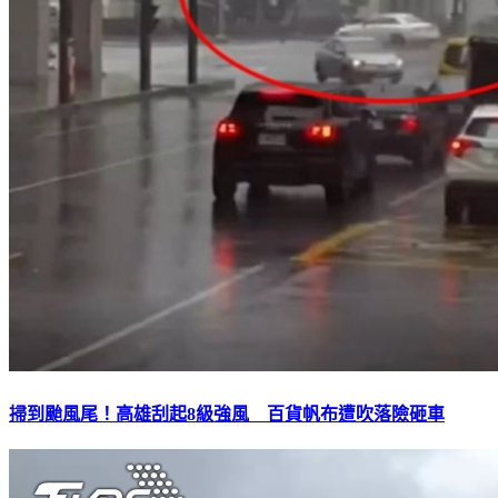
掃到颱風尾！高雄刮起8級強風 百貨帆布遭吹落險砸車