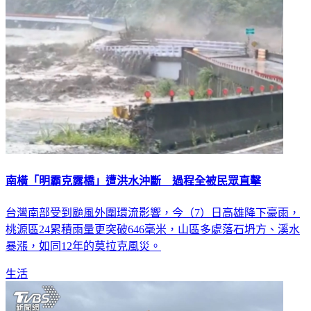
南橫「明霸克露橋」遭洪水沖斷 過程全被民眾直擊
台灣南部受到颱風外圍環流影響，今（7）日高雄降下豪雨，
桃源區24累積雨量更突破646毫米，山區多處落石坍方、溪水
暴漲，如同12年的莫拉克風災。
生活