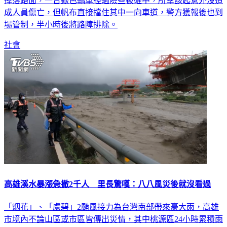
成人員傷亡，但帆布直接擋住其中一向車道，警方獲報後也到
場管制，半小時後將路障排除。
社會
高雄溪水暴漲急撤2千人 里長驚嘆：八八風災後就沒看過
「烟花」、「盧碧」2颱風接力為台灣南部帶來豪大雨，高雄
市境內不論山區或市區皆傳出災情，其中桃源區24小時累積雨
量已經突破600毫米，高市府對2千多人做緊急撤離，市長陳其