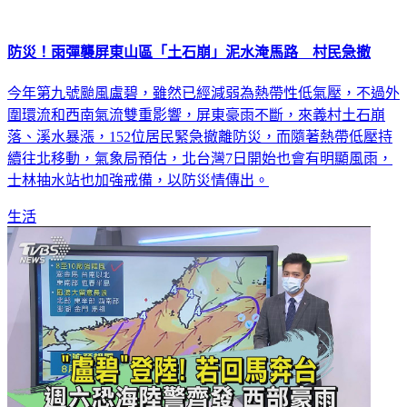
防災！雨彈襲屏東山區「土石崩」泥水淹馬路 村民急撤
今年第九號颱風盧碧，雖然已經減弱為熱帶性低氣壓，不過外
圍環流和西南氣流雙重影響，屏東豪雨不斷，來義村土石崩
落、溪水暴漲，152位居民緊急撤離防災，而隨著熱帶低壓持
續往北移動，氣象局預估，北台灣7日開始也會有明顯風雨，
士林抽水站也加強戒備，以防災情傳出。
生活