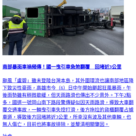
南部暴雨車禍頻傳！國一曳引車急煞翻覆 回堵近3公里
颱風「盧碧」雖未登陸台灣本島，其外圍環流也讓南部地區降
下致災性豪雨，高雄市今（6）日中午開始颳起狂風暴雨，午
後雨勢雖有稍微歇緩，但天雨路滑也傳出不少意外。下午2點
多，國道一號岡山南下路段驚傳疑似因天雨路滑，導致大車翻
覆交通事故，一輛曳引車失控打滑，後方拖拉的貨櫃翻覆占據
車道，導致後方回堵將近3公里，所幸沒有波及其他車輛，也
無人傷亡，目前也將事故排除，並釐清相關肇因。
社會