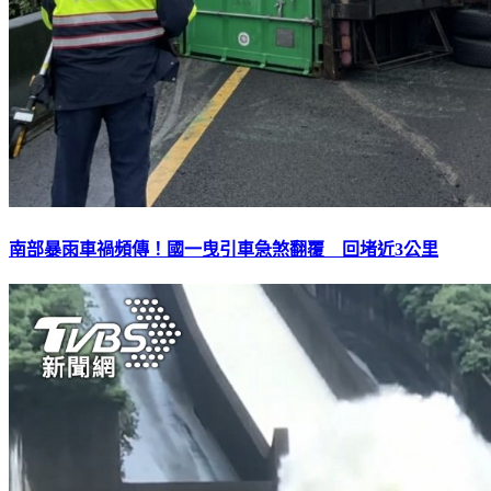
南部暴雨車禍頻傳！國一曳引車急煞翻覆 回堵近3公里