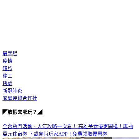
屠宰場
疫情
確診
移工
快篩
新冠肺炎
家禽運銷合作社
◤放假去哪玩？◢
全台熱門活動、人氣攻略一次看！
高雄美食優惠開搶！再抽
萬元住宿券
下載食尚玩家APP！免費領取優惠券