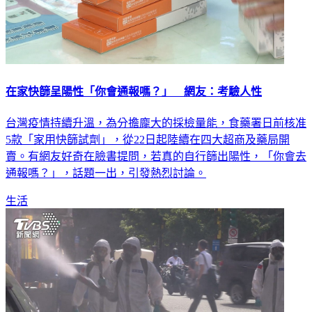
在家快篩呈陽性「你會通報嗎？」 網友：考驗人性
台灣疫情持續升溫，為分擔龐大的採檢量能，食藥署日前核准
5款「家用快篩試劑」，從22日起陸續在四大超商及藥局開
賣。有網友好奇在臉書提問，若真的自行篩出陽性，「你會去
通報嗎？」，話題一出，引發熱烈討論。
生活