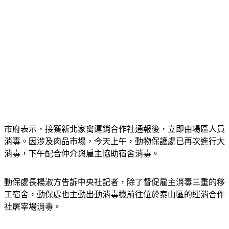
市府表示，接獲新北家禽運銷合作社通報後，立即由場區人員
消毒。因涉及肉品市場，今天上午，動物保護處已再次進行大
消毒，下午配合仲介與雇主協助宿舍消毒。
動保處長楊淑方告訴中央社記者，除了督促雇主消毒三重的移
工宿舍，動保處也主動出動消毒機前往位於泰山區的運消合作
社屠宰場消毒。