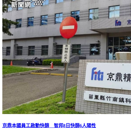
京鼎本國員工啟動快篩 智邦8日快篩6人陽性