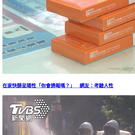
在家快篩呈陽性「你會通報嗎？」 網友：考驗人性