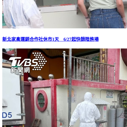
新北家禽運銷合作社休市1天 6/27起快篩陰進場