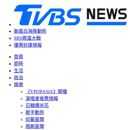
颱風白海豚動態
SBS歌謠大戰
優惠好康情報
首頁
即時
生活
政治
娛樂
《VPOPASIA》開播
演唱會搶票情報
日韓爆米花
歌手動態
綜藝星聞
戲劇星聞