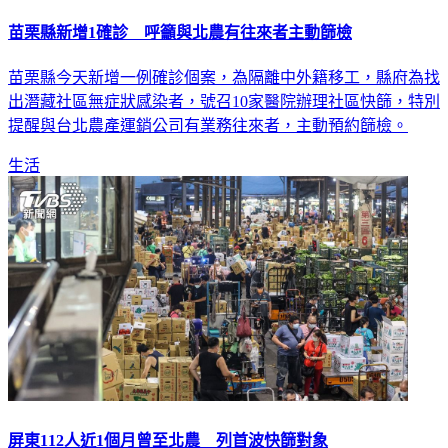
苗栗縣新增1確診 呼籲與北農有往來者主動篩檢
苗栗縣今天新增一例確診個案，為隔離中外籍移工，縣府為找
出潛藏社區無症狀感染者，號召10家醫院辦理社區快篩，特別
提醒與台北農產運銷公司有業務往來者，主動預約篩檢。
生活
屏東112人近1個月曾至北農 列首波快篩對象