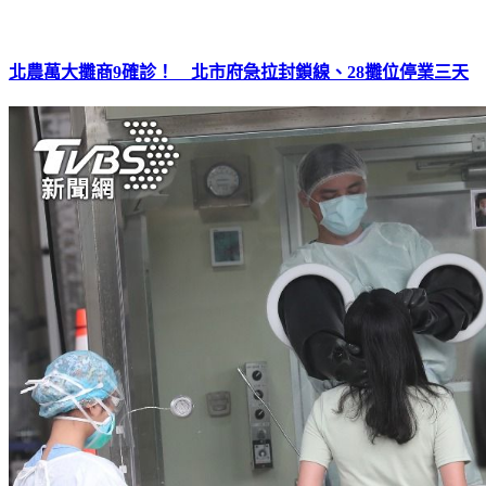
北農萬大攤商9確診！ 北市府急拉封鎖線、28攤位停業三天