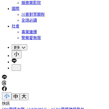
娛樂電影院
國際
川普對等關稅
全球必讀
社會
毒駕連爆
警察愛無限
更多
快訊