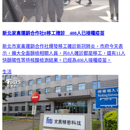
新北家禽運銷合作社8移工確診 408人已接種疫苗
新北市家禽運銷合作社爆發移工確診新冠肺炎，市府今天表
示，擴大全面篩檢相關人員，共8人確診都是移工，還有11人
快篩陽性等待核酸檢測結果。已經為408人接種疫苗。
生活