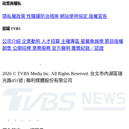
政策與隱私
隱私權政策
性騷擾防治措施
網站使用協定
版權宣告
認識 TVBS
公司介紹
企業動態
人才招募
主播專區
星藝象娛樂
節目版權
銷售
公開招標
業務服務
官方聲明
獲獎紀錄／認證
2026 © TVBS Media Inc. All Rights Reserved. 台北市內湖區瑞
光路451號 | 聯利媒體股份有限公司