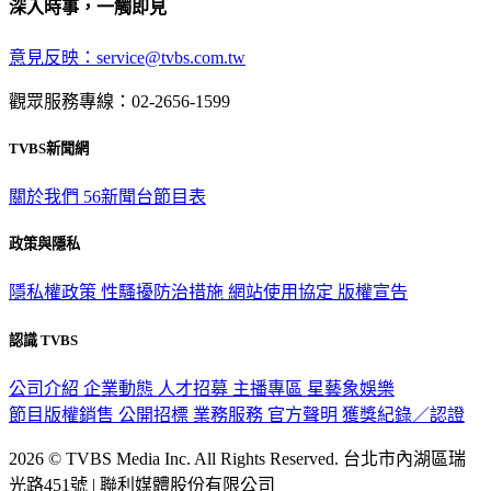
深入時事，一觸即見
意見反映：service@tvbs.com.tw
觀眾服務專線：02-2656-1599
TVBS新聞網
關於我們
56新聞台節目表
政策與隱私
隱私權政策
性騷擾防治措施
網站使用協定
版權宣告
認識 TVBS
公司介紹
企業動態
人才招募
主播專區
星藝象娛樂
節目版權銷售
公開招標
業務服務
官方聲明
獲獎紀錄／認證
2026 © TVBS Media Inc. All Rights Reserved. 台北市內湖區瑞
光路451號 | 聯利媒體股份有限公司