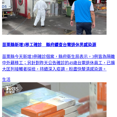
苗栗縣新增3移工確診 縣府續查台電退休男感染源
苗栗縣今天新增3例確診個案，縣府衛生局表示，3例皆為隔離
中外籍移工；另針對昨天公告確診的49歲台電退休員工，已擴
大匡列接觸者採檢，持續深入疫調，盼盡快釐清感染源。
生活