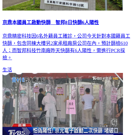
京鼎本國員工啟動快篩 智邦8日快篩6人陽性
京鼎精密科技因6名外籍員工確診，公司今天針對本國籍員工
快篩，包含同棟大樓另2家承租廠房公司在內，預計篩檢610
人；而智邦科技竹南廠昨天快篩有6人陽性，需進行PCR採
檢。
生活