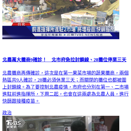
北農萬大攤商9確診！ 北市府急拉封鎖線、28攤位停業三天
北農攤商再傳確診，這次是在第一果菜市場的蔬果攤商，兩個
熱區共9人確診，28攤必須休業三天；而關閉的攤位也都被圍
上封鎖線。為了要控制北農疫情，市府也分別在第一、二市場
進駐前進指揮所，下周二起，也會在這兩處為北農人員，進行
快篩跟接種疫苗。
政治