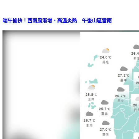
端午愉快！西南風漸增、高溫炎熱 午後山區雷雨