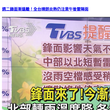
週二鋒面漸遠離！全台晴朗炎熱仍注意午後雷陣雨