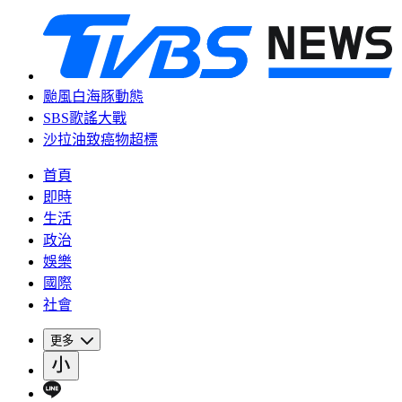
颱風白海豚動態
SBS歌謠大戰
沙拉油致癌物超標
首頁
即時
生活
政治
娛樂
國際
社會
更多