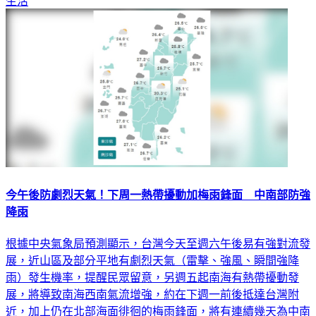
生活
今午後防劇烈天氣！下周一熱帶擾動加梅雨鋒面 中南部防強
降雨
根據中央氣象局預測顯示，台灣今天至週六午後易有強對流發
展，近山區及部分平地有劇烈天氣（雷擊、強風、瞬間強降
雨）發生機率，提醒民眾留意，另週五起南海有熱帶擾動發
展，將導致南海西南氣流增強，約在下週一前後抵達台灣附