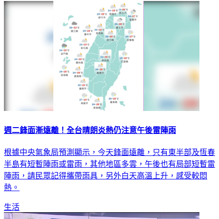
生活
週二鋒面漸遠離！全台晴朗炎熱仍注意午後雷陣雨
根據中央氣象局預測顯示，今天鋒面遠離，只有東半部及恆春
半島有短暫陣雨或雷雨，其他地區多雲，午後也有局部短暫雷
陣雨，請民眾記得攜帶雨具，另外白天高溫上升，感受較悶
熱。
生活