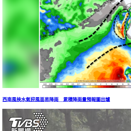
西南風挾水氣迎風面易降雨 累積降雨量預報圖出爐