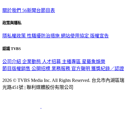
TVBS新聞網
關於我們
56新聞台節目表
政策與隱私
隱私權政策
性騷擾防治措施
網站使用協定
版權宣告
認識 TVBS
公司介紹
企業動態
人才招募
主播專區
星藝象娛樂
節目版權銷售
公開招標
業務服務
官方聲明
獲獎紀錄／認證
2026 © TVBS Media Inc. All Rights Reserved. 台北市內湖區瑞
光路451號 | 聯利媒體股份有限公司