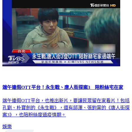
生活
端午連假OTT平台！永生戰、唐人街探案3 陪粉絲宅在家
端午連假OTT平台，也推出新片，要讓民眾留在家看片！包括
孔劉、朴寶劍的《永生戰》，還有邱澤、張鈞甯的《唐人街探
案3》，也陪粉絲度過疫情期。