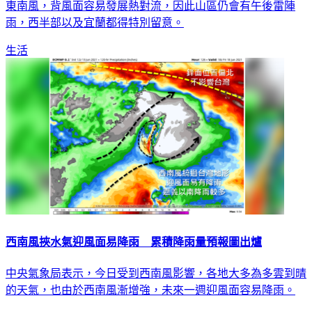
響，降雨比起昨天(11日)會比較減少一些，但目前環境風場吹
東南風，背風面容易發展熱對流，因此山區仍會有午後雷陣
雨，西半部以及宜蘭都得特別留意。
生活
西南風挾水氣迎風面易降雨 累積降雨量預報圖出爐
中央氣象局表示，今日受到西南風影響，各地大多為多雲到晴
的天氣，也由於西南風漸增強，未來一週迎風面容易降雨。