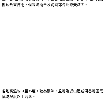
定，各地大多為多雲到晴，午後各地山區及中南部平地仍有局
部短暫雷陣雨，但是降雨量及範圍都會比昨天減少。
各地高溫約31至35度，較為悶熱，盆地及近山區或河谷地區需
慎防36度以上高溫。