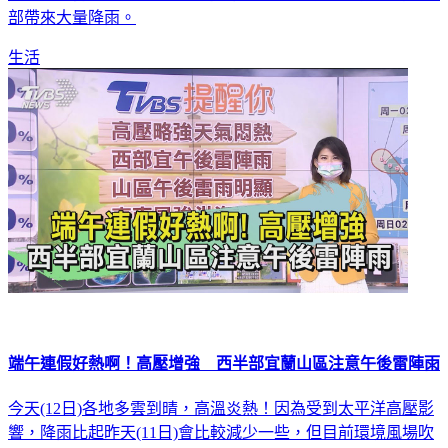
近，加上仍在北部海面徘徊的梅雨鋒面，將有連續幾天為中南
部帶來大量降雨。
生活
端午連假好熱啊！高壓增強 西半部宜蘭山區注意午後雷陣雨
今天(12日)各地多雲到晴，高溫炎熱！因為受到太平洋高壓影