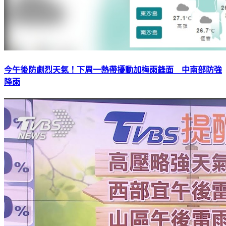
今午後防劇烈天氣！下周一熱帶擾動加梅雨鋒面 中南部防強
降雨