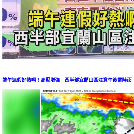
端午連假好熱啊！高壓增強 西半部宜蘭山區注意午後雷陣雨