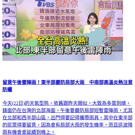
留意午後雷陣雨！東半部嚴防局部大雨 中南部高溫炎熱注意
防曬
今天(22日)的天氣型態，依舊跟昨天類似，大致為多雲到晴，
鋒面仍在台灣的北部海面，午後要嚴防局部短暫雷陣雨，尤其
在北部和西半部山區，出門得要記得攜帶雨具。其中在東半部
的民眾得要留意，因為會有局部大雨的發生機率，而且這波降