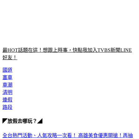
最HOT話題在這！想跟上時事，快點我加入TVBS新聞LINE
好友！
國道
塞車
車潮
清明
連假
路段
◤放假去哪玩？◢