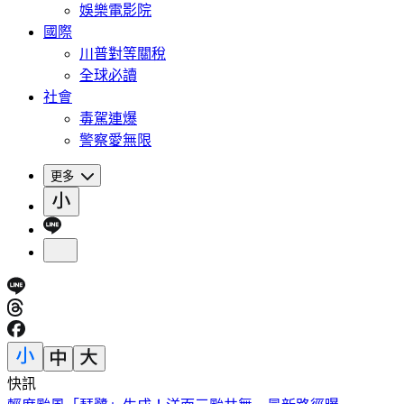
娛樂電影院
國際
川普對等關稅
全球必讀
社會
毒駕連爆
警察愛無限
更多
快訊