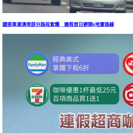
國道車潮湧現部分路段紫爆 連假首日避開6地雷路線