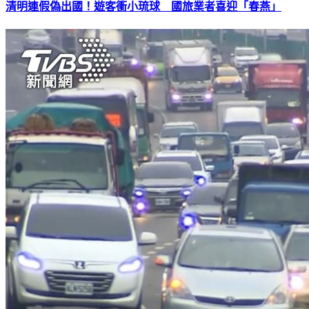
清明連假偽出國！遊客衝小琉球 國旅業者喜迎「春燕」