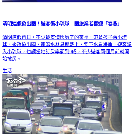
清明連假偽出國！遊客衝小琉球 國旅業者喜迎「春燕」
清明連假首日，不少被疫情悶壞了的家長，帶著孩子衝小琉
球，來趟偽出國，連潛水器具都戴上，要下水看海龜，遊客湧
入小琉球，也讓當地訂房率衝到9成，不少遊客兩個月前就開
始搶房。
生活