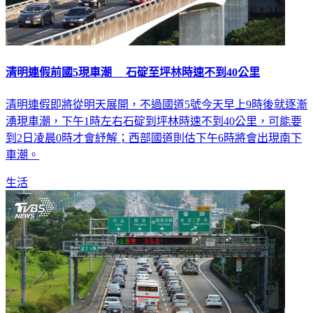
清明連假前國5現車潮 石碇至坪林時速不到40公里
清明連假即將從明天展開，不過國道5號今天早上9時後就逐漸
湧現車潮，下午1時左右石碇到坪林時速不到40公里，可能要
到2日凌晨0時才會紓解；西部國道則估下午6時將會出現南下
車潮。
生活