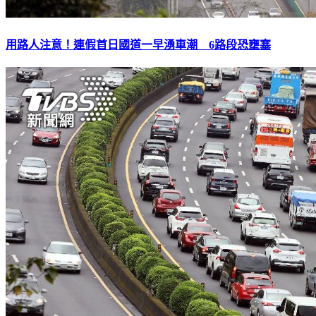
用路人注意！連假首日國道一早湧車潮 6路段恐壅塞