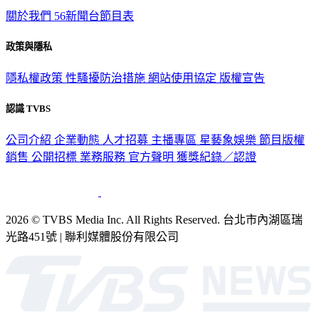
TVBS新聞網
關於我們
56新聞台節目表
政策與隱私
隱私權政策
性騷擾防治措施
網站使用協定
版權宣告
認識 TVBS
公司介紹
企業動態
人才招募
主播專區
星藝象娛樂
節目版權
銷售
公開招標
業務服務
官方聲明
獲獎紀錄／認證
2026 © TVBS Media Inc. All Rights Reserved. 台北市內湖區瑞
光路451號 | 聯利媒體股份有限公司