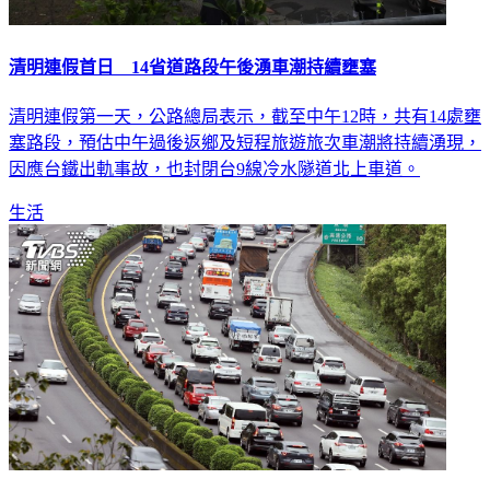
清明連假首日 14省道路段午後湧車潮持續壅塞
清明連假第一天，公路總局表示，截至中午12時，共有14處壅
塞路段，預估中午過後返鄉及短程旅遊旅次車潮將持續湧現，
因應台鐵出軌事故，也封閉台9線冷水隧道北上車道。
生活