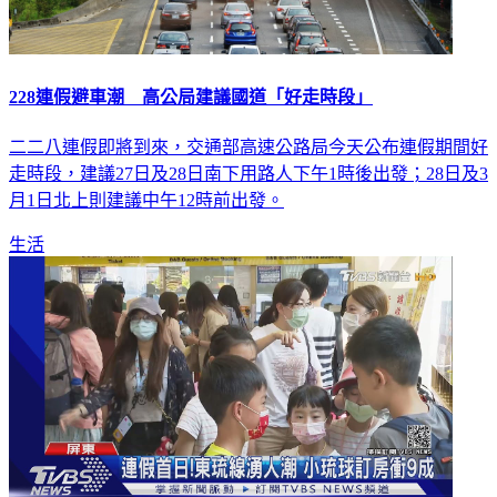
228連假避車潮 高公局建議國道「好走時段」
二二八連假即將到來，交通部高速公路局今天公布連假期間好
走時段，建議27日及28日南下用路人下午1時後出發；28日及3
月1日北上則建議中午12時前出發。
生活