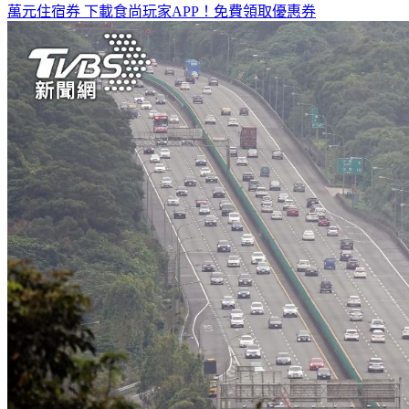
全台熱門活動、人氣攻略一次看！
高雄美食優惠開搶！再抽
萬元住宿券
下載食尚玩家APP！免費領取優惠券