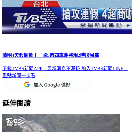
清明4天假倒數！ 國5週四車潮將現2時段易塞
下載TVBS新聞APP，最新消息不漏接
加入TVBS新聞LINE，
重點新聞一次看
延伸閱讀