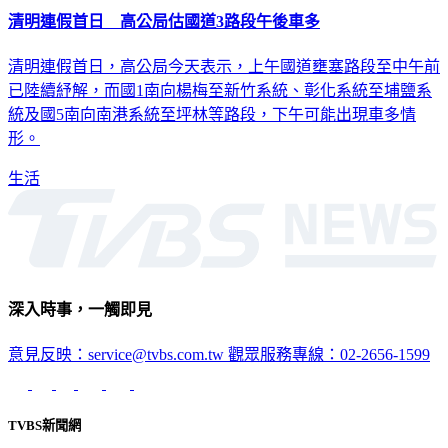
清明連假首日 高公局估國道3路段午後車多
清明連假首日，高公局今天表示，上午國道壅塞路段至中午前
已陸續紓解，而國1南向楊梅至新竹系統、彰化系統至埔鹽系
統及國5南向南港系統至坪林等路段，下午可能出現車多情
形。
生活
深入時事，一觸即見
意見反映：service@tvbs.com.tw
觀眾服務專線：02-2656-1599