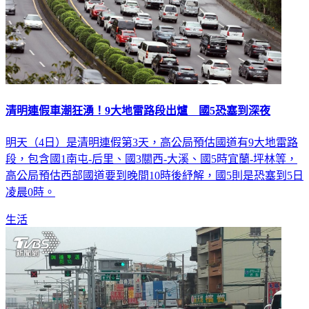
清明連假車潮狂湧！9大地雷路段出爐 國5恐塞到深夜
明天（4日）是清明連假第3天，高公局預估國道有9大地雷路
段，包含國1南屯-后里、國3關西-大溪、國5時宜蘭-坪林等，
高公局預估西部國道要到晚間10時後紓解，國5則是恐塞到5日
凌晨0時。
生活