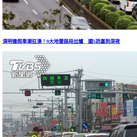
清明連假車潮狂湧！9大地雷路段出爐 國5恐塞到深夜