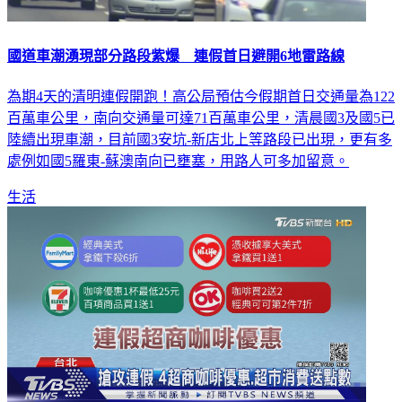
國道車潮湧現部分路段紫爆 連假首日避開6地雷路線
為期4天的清明連假開跑！高公局預估今假期首日交通量為122
百萬車公里，南向交通量可達71百萬車公里，清晨國3及國5已
陸續出現車潮，目前國3安坑-新店北上等路段已出現，更有多
處例如國5羅東-蘇澳南向已壅塞，用路人可多加留意。
生活