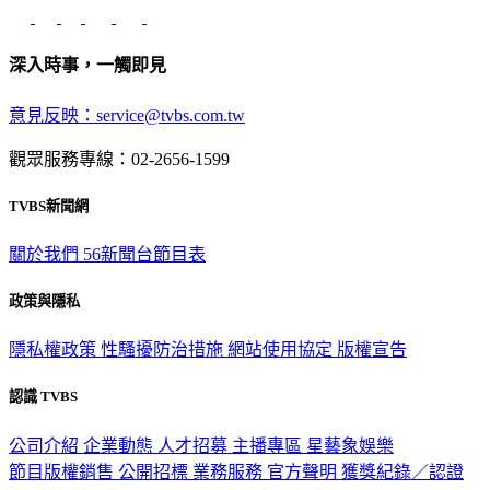
深入時事，一觸即見
意見反映：service@tvbs.com.tw
觀眾服務專線：02-2656-1599
TVBS新聞網
關於我們
56新聞台節目表
政策與隱私
隱私權政策
性騷擾防治措施
網站使用協定
版權宣告
認識 TVBS
公司介紹
企業動態
人才招募
主播專區
星藝象娛樂