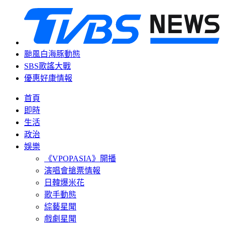
颱風白海豚動態
SBS歌謠大戰
優惠好康情報
首頁
即時
生活
政治
娛樂
《VPOPASIA》開播
演唱會搶票情報
日韓爆米花
歌手動態
綜藝星聞
戲劇星聞