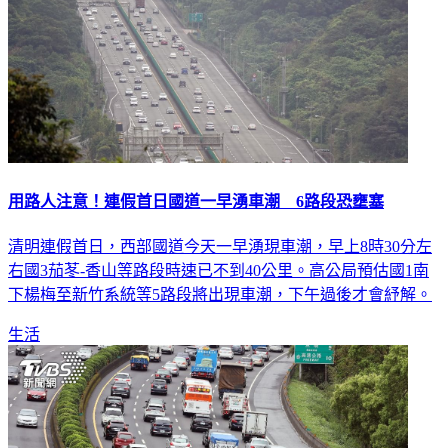
用路人注意！連假首日國道一早湧車潮 6路段恐壅塞
清明連假首日，西部國道今天一早湧現車潮，早上8時30分左
右國3茄苳-香山等路段時速已不到40公里。高公局預估國1南
下楊梅至新竹系統等5路段將出現車潮，下午過後才會紓解。
生活