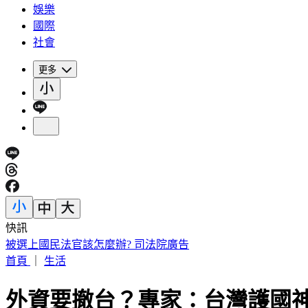
娛樂
國際
社會
更多
快訊
快訊／兆基爆公司債危機遭北檢搜索 前董座李建成被帶走
首頁
｜
生活
外資要撤台？專家：台灣護國