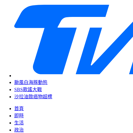
颱風白海豚動態
SBS歌謠大戰
沙拉油致癌物超標
首頁
即時
生活
政治