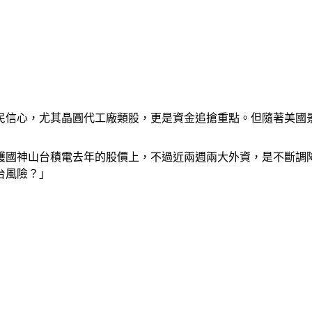
股民信心，尤其晶圓代工廠類股，更是資金追搶重點。但隨著美
國神山台積電去年的股價上，不過近兩週兩大外資，是不斷調降台
台風險？」