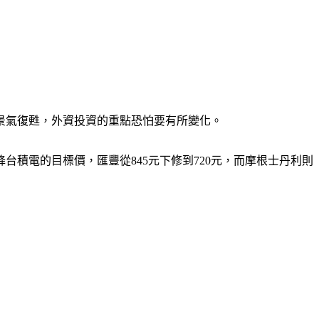
國景氣復甦，外資投資的重點恐怕要有所變化。
積電的目標價，匯豐從845元下修到720元，而摩根士丹利則