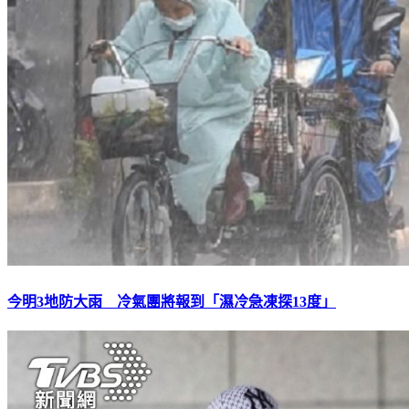
今明3地防大雨 冷氣團將報到「濕冷急凍探13度」