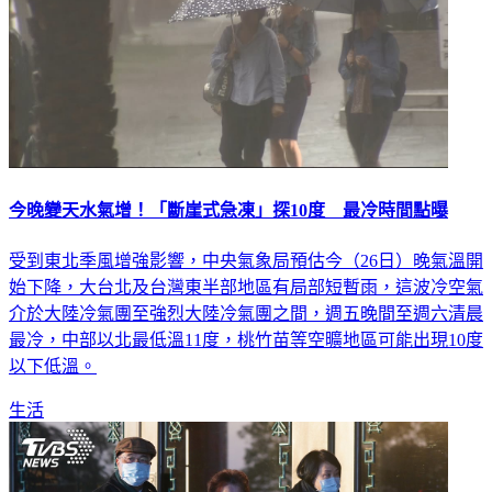
今晚變天水氣增！「斷崖式急凍」探10度 最冷時間點曝
受到東北季風增強影響，中央氣象局預估今（26日）晚氣溫開
始下降，大台北及台灣東半部地區有局部短暫雨，這波冷空氣
介於大陸冷氣團至強烈大陸冷氣團之間，週五晚間至週六清晨
最冷，中部以北最低溫11度，桃竹苗等空曠地區可能出現10度
以下低溫。
生活