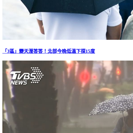
「3區」變天溼答答！北部今晚低溫下探15度