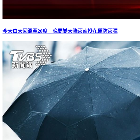
今天白天回溫至20度 晚間變天降雨南投花蓮防雨彈