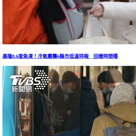
基隆8.6度急凍！冷氣團襲6縣市低溫特報 回暖時間曝