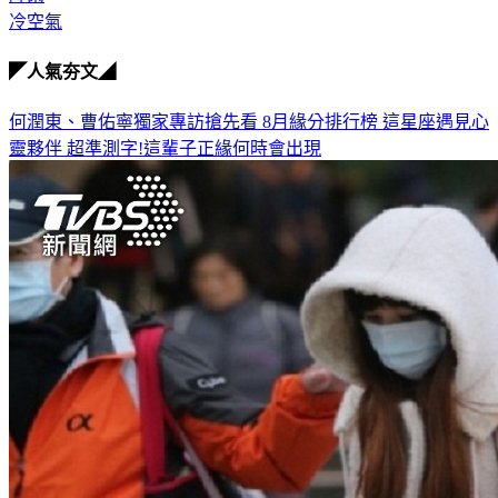
冷空氣
◤人氣夯文◢
何潤東、曹佑寧獨家專訪搶先看
8月緣分排行榜 這星座遇見心
靈夥伴
超準測字!這輩子正緣何時會出現