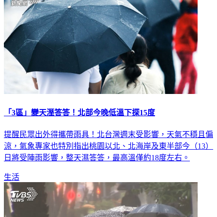
「3區」變天溼答答！北部今晚低溫下探15度
提醒民眾出外得攜帶雨具！北台灣週末受影響，天氣不穩且偏
涼，氣象專家也特別指出桃園以北、北海岸及東半部今（13）
日將受陣雨影響，整天濕答答，最高溫僅約18度左右。
生活