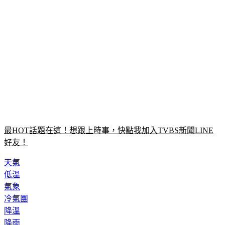
最HOT話題在這！想跟上時事，快點我加入TVBS新聞LINE
好友！
天氣
低溫
氣象
冷氣團
降溫
降雨