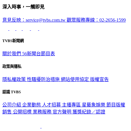
深入時事，一觸即見
意見反映：service@tvbs.com.tw
觀眾服務專線：02-2656-1599
TVBS新聞網
關於我們
56新聞台節目表
政策與隱私
隱私權政策
性騷擾防治措施
網站使用協定
版權宣告
認識 TVBS
公司介紹
企業動態
人才招募
主播專區
星藝象娛樂
節目版權
銷售
公開招標
業務服務
官方聲明
獲獎紀錄／認證