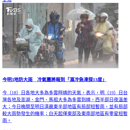
今明3地防大雨 冷氣團將報到「濕冷急凍探13度」
今（18）日各地大多為多雲時晴的天氣，表示，明（19）日台
灣各地及澎湖、金門、馬祖大多為多雲到晴，西半部日夜溫差
大；今日晚間至明日清晨東半部地區有局部短暫雨，並有局部
較大雨勢發生的機率；白天起僅東部及東南部地區有零星短暫
雨。