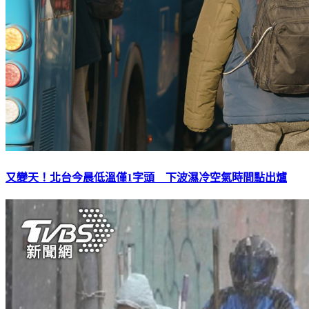
又變天！北台今晨低溫僅1字頭 下波濕冷空氣時間點出爐