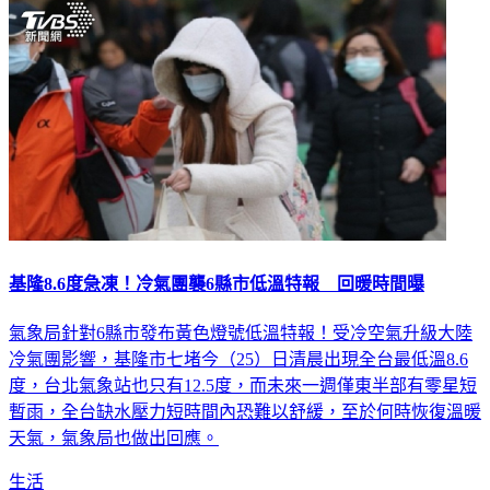
基隆8.6度急凍！冷氣團襲6縣市低溫特報 回暖時間曝
氣象局針對6縣市發布黃色燈號低溫特報！受冷空氣升級大陸
冷氣團影響，基隆市七堵今（25）日清晨出現全台最低溫8.6
度，台北氣象站也只有12.5度，而未來一週僅東半部有零星短
暫雨，全台缺水壓力短時間內恐難以舒緩，至於何時恢復溫暖
天氣，氣象局也做出回應。
生活