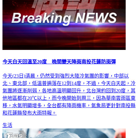
今天白天回溫至20度 晚間變天降雨南投花蓮防雨彈
今天(23日)清晨，仍然受到強烈大陸冷氣團的影響，中部以
北、東北部，低溫普遍落在12到14度，不過，今天白天起，冷
氣團將逐漸削弱，各地高溫明顯回升，北台灣約回到20度，其
他地區都在20℃以上，而今晚開始到周三，因為華南雲雨區東
移，水氣明顯增多，全台都有降雨機率，氣象局更針對南投縣
和花蓮縣發布大雨特報。
生活