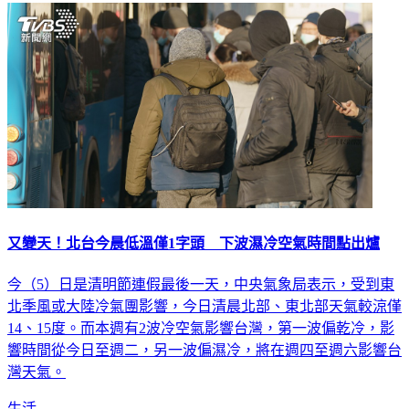
又變天！北台今晨低溫僅1字頭 下波濕冷空氣時間點出爐
今（5）日是清明節連假最後一天，中央氣象局表示，受到東
北季風或大陸冷氣團影響，今日清晨北部、東北部天氣較涼僅
14、15度。而本週有2波冷空氣影響台灣，第一波偏乾冷，影
響時間從今日至週二，另一波偏濕冷，將在週四至週六影響台
灣天氣。
生活