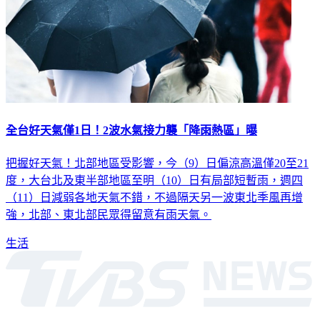
全台好天氣僅1日！2波水氣接力襲「降雨熱區」曝
把握好天氣！北部地區受影響，今（9）日偏涼高溫僅20至21
度，大台北及東半部地區至明（10）日有局部短暫雨，週四
（11）日減弱各地天氣不錯，不過隔天另一波東北季風再增
強，北部、東北部民眾得留意有雨天氣。
生活