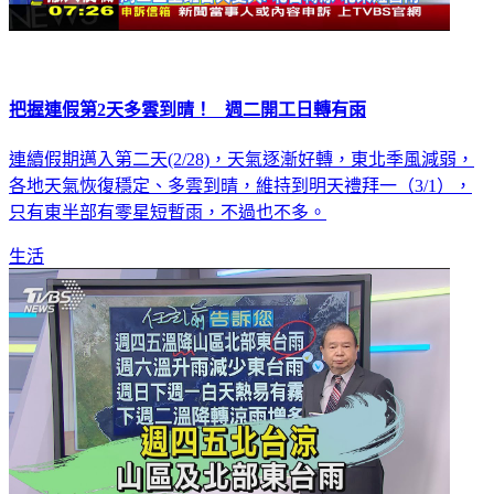
把握連假第2天多雲到晴！ 週二開工日轉有雨
連續假期邁入第二天(2/28)，天氣逐漸好轉，東北季風減弱，
各地天氣恢復穩定、多雲到晴，維持到明天禮拜一（3/1），
只有東半部有零星短暫雨，不過也不多。
生活