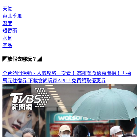
好友！
天氣
東北季風
溫度
短暫雨
水氣
空品
◤放假去哪玩？◢
全台熱門活動、人氣攻略一次看！
高雄美食優惠開搶！再抽
萬元住宿券
下載食尚玩家APP！免費領取優惠券