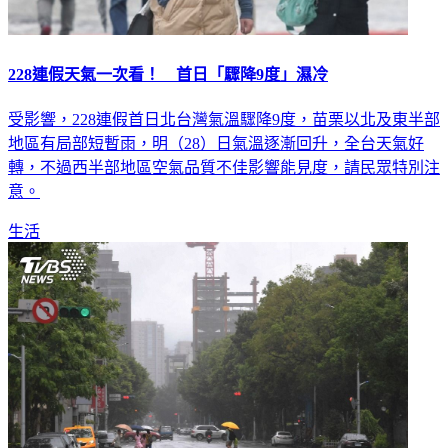
228連假天氣一次看！ 首日「驟降9度」濕冷
受影響，228連假首日北台灣氣溫驟降9度，苗栗以北及東半部
地區有局部短暫雨，明（28）日氣溫逐漸回升，全台天氣好
轉，不過西半部地區空氣品質不佳影響能見度，請民眾特別注
意。
生活