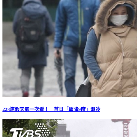
228連假天氣一次看！ 首日「驟降9度」濕冷