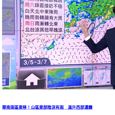
華南雨區東移！山區東部陰涼有雨 溫升西部濃霧