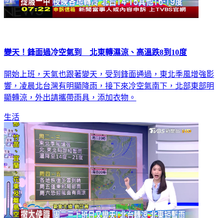
變天！鋒面過冷空氣到 北東轉濕涼、高溫跌8到10度
開始上班，天氣也跟著變天，受到鋒面通過，東北季風增強影
響，凌晨北台灣有明顯降雨，接下來冷空氣南下，北部東部明
顯轉涼，外出請攜帶雨具，添加衣物。
生活