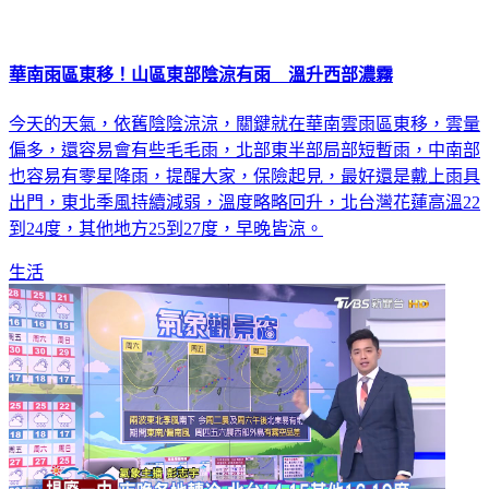
華南雨區東移！山區東部陰涼有雨 溫升西部濃霧
今天的天氣，依舊陰陰涼涼，關鍵就在華南雲雨區東移，雲量
偏多，還容易會有些毛毛雨，北部東半部局部短暫雨，中南部
也容易有零星降雨，提醒大家，保險起見，最好還是戴上雨具
出門，東北季風持續減弱，溫度略略回升，北台灣花蓮高溫22
到24度，其他地方25到27度，早晚皆涼。
生活