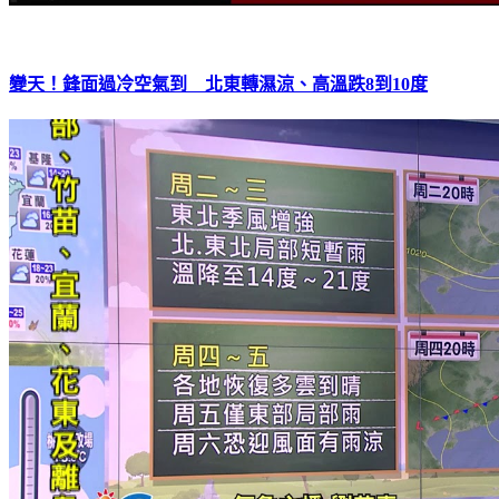
變天！鋒面過冷空氣到 北東轉濕涼、高溫跌8到10度