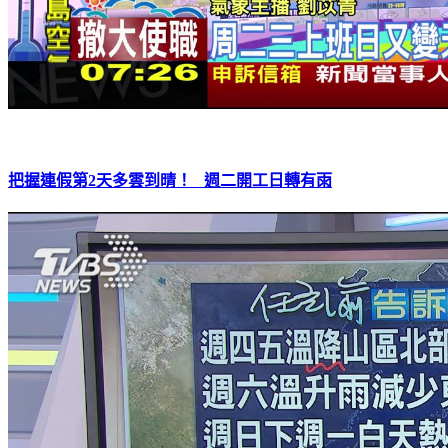
把握連假第2天多雲到晴！ 週二開工日轉有雨