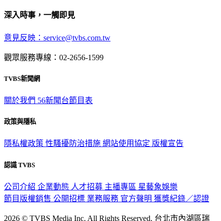
深入時事，一觸即見
意見反映：service@tvbs.com.tw
觀眾服務專線：02-2656-1599
TVBS新聞網
關於我們
56新聞台節目表
政策與隱私
隱私權政策
性騷擾防治措施
網站使用協定
版權宣告
認識 TVBS
公司介紹
企業動態
人才招募
主播專區
星藝象娛樂
節目版權銷售
公開招標
業務服務
官方聲明
獲獎紀錄／認證