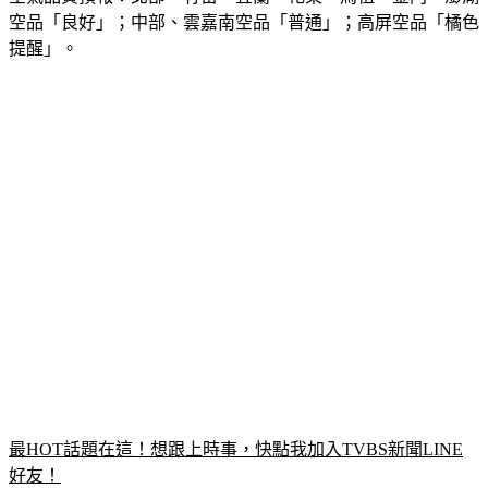
空氣品質預報：北部、竹苗、宜蘭、花東、馬祖、金門、澎湖
空品「良好」；中部、雲嘉南空品「普通」；高屏空品「橘色
提醒」。
最HOT話題在這！想跟上時事，快點我加入TVBS新聞LINE