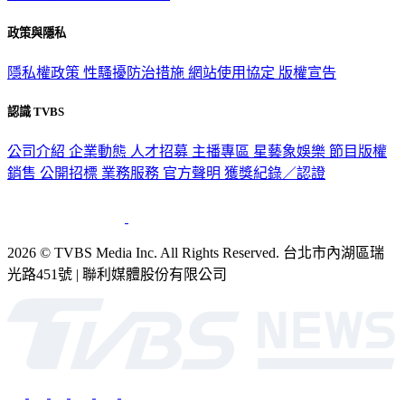
關於我們
56新聞台節目表
政策與隱私
隱私權政策
性騷擾防治措施
網站使用協定
版權宣告
認識 TVBS
公司介紹
企業動態
人才招募
主播專區
星藝象娛樂
節目版權
銷售
公開招標
業務服務
官方聲明
獲獎紀錄／認證
2026 © TVBS Media Inc. All Rights Reserved. 台北市內湖區瑞
光路451號 | 聯利媒體股份有限公司