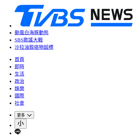
颱風白海豚動態
SBS歌謠大戰
沙拉油致癌物超標
首頁
即時
生活
政治
娛樂
國際
社會
更多