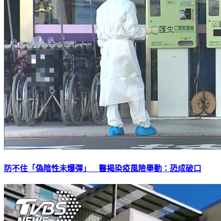
防不住「偽陰性未爆彈」 醫揭染疫風險舉動：恐成破口