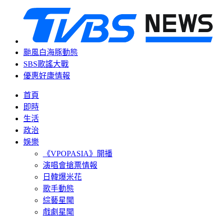
颱風白海豚動態
SBS歌謠大戰
優惠好康情報
首頁
即時
生活
政治
娛樂
《VPOPASIA》開播
演唱會搶票情報
日韓爆米花
歌手動態
綜藝星聞
戲劇星聞