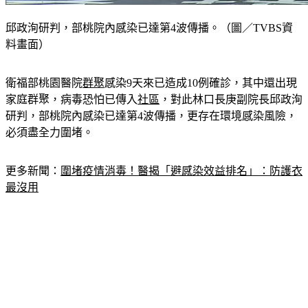
邱政洵研判，部桃院內感染已達第4波傳播。（圖／TVBS資
料畫面）
衛福部桃園醫院
群聚
感染9天來已造成10例確診，其中還出現
家庭群聚，病毒恐怕已傳入
社區
，對此林口長庚副院長邱政洵
研判，部桃院內感染已達第4波傳播，更存在環境感染風險，
必須盡全力圍堵。
更多新聞：
圍堵疫情消毒！醫揭「避感染效益排名」：防護衣
最沒用