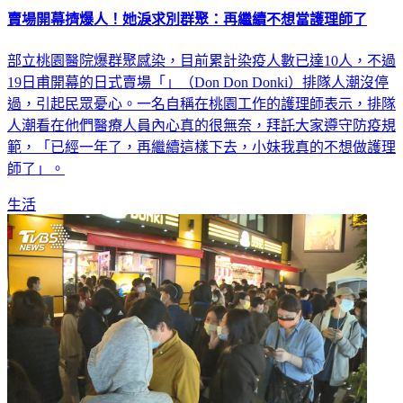
賣場開幕擠爆人！她淚求別群聚：再繼續不想當護理師了
部立桃園醫院爆群聚感染，目前累計染疫人數已達10人，不過
19日甫開幕的日式賣場「」（Don Don Donki）排隊人潮沒停
過，引起民眾憂心。一名自稱在桃園工作的護理師表示，排隊
人潮看在他們醫療人員內心真的很無奈，拜託大家遵守防疫規
範，「已經一年了，再繼續這樣下去，小妹我真的不想做護理
師了」。
生活