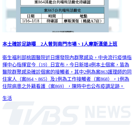
本土確診足跡曝 2人曾到南門市場、1人摩斯漢堡上班
衛生福利部桃園醫院近日爆發院內群聚感染，中央流行疫情指
揮中心指揮官今（19）日宣布，今日新增4例本土個案，皆為
醫院群聚感染確診個案的接觸者，其中2例為案863護理師的同
住家人（案864、865）及1例為工作接觸者（案868），1例為
住院病患之外籍看護（案869），陳時中也公布疫調足跡。
生活