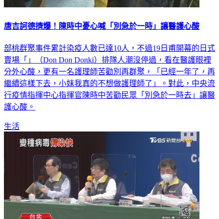
唐吉訶德擠爆！陳時中憂心喊「別急於一時」讓醫護心酸
部桃群聚事件累計染疫人數已達10人，不過19日甫開幕的日式
賣場「」（Don Don Donki）排隊人潮沒停過，看在醫護眼裡
分外心酸，更有一名護理師苦勸別再群聚，「已經一年了，再
繼續這樣下去，小妹我真的不想做護理師了」。對此，中央流
行疫情指揮中心指揮官陳時中苦勸民眾「別急於一時去」讓醫
護心酸。
生活