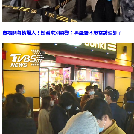
賣場開幕擠爆人！她淚求別群聚：再繼續不想當護理師了