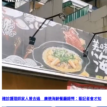
確診護理師家人曾去過 廣德海鮮餐廳錯愕：看記者會才知