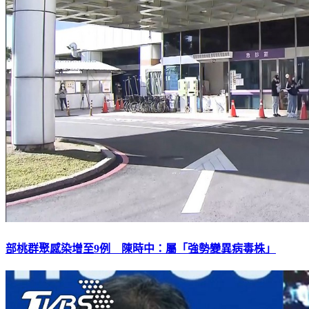
部桃群聚感染增至9例 陳時中：屬「強勢變異病毒株」