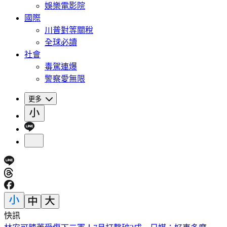
娛樂電影院
國際
川普對等關稅
全球必讀
社會
毒駕連爆
警察愛無限
更多
快訊