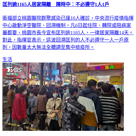
匡列逾1165人居家隔離 陳時中：不必遵守1人1戶
衛福部立桃園醫院群聚感染已達10人確診，中央流行疫情指揮
中心啟動淨空醫院、回溯機制，凡6日起住院、轉院或陪病家
屬都要，桃園市長今宣布匡列逾1165人，一律居家隔離14天。
對此，指揮官表示，這波回溯匡列的人不必遵守一人一戶原
則，因數量太大無法全體調至集中檢疫所。
生活