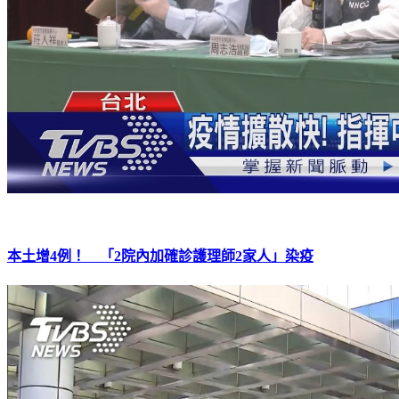
本土增4例！ 「2院內加確診護理師2家人」染疫