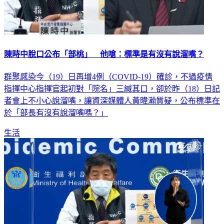
陳時中脫口公布「部桃」 他嗆：標準是有沒有說溜嘴？
群聚感染今（19）日再增4例（COVID-19）確診，不過疫情
指揮中心指揮官起初對「院名」三緘其口，卻於昨（18）日記
者會上不小心說溜嘴，讓資深媒體人黃暐瀚質疑，公布標準在
於「部長有沒有說溜嘴嗎？」
生活