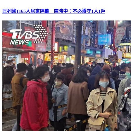
匡列逾1165人居家隔離 陳時中：不必遵守1人1戶