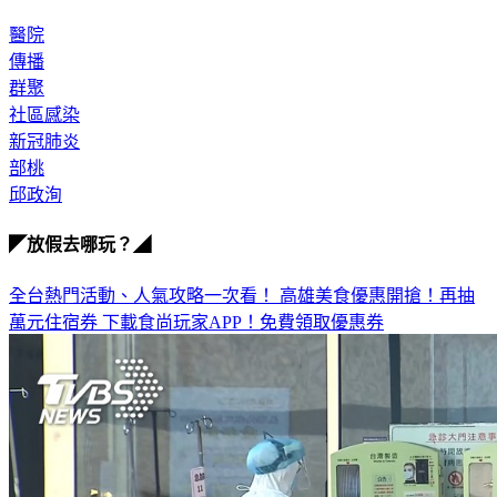
史
，以利及時診斷及通報。
醫院
傳播
群聚
社區感染
新冠肺炎
部桃
邱政洵
◤放假去哪玩？◢
全台熱門活動、人氣攻略一次看！
高雄美食優惠開搶！再抽
萬元住宿券
下載食尚玩家APP！免費領取優惠券