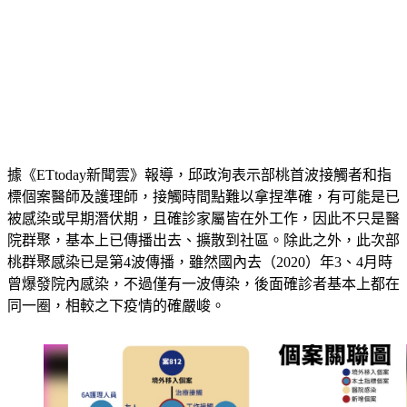
據《ETtoday新聞雲》報導，邱政洵表示部桃首波接觸者和指
標個案醫師及護理師，接觸時間點難以拿捏準確，有可能是已
被感染或早期潛伏期，且確診家屬皆在外工作，因此不只是醫
院群聚，基本上已傳播出去、擴散到社區。除此之外，此次部
桃群聚感染已是第4波傳播，雖然國內去（2020）年3、4月時
曾爆發院內感染，不過僅有一波傳染，後面確診者基本上都在
同一圈，相較之下疫情的確嚴峻。