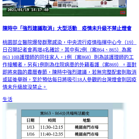
陳時中「強烈建議取消」大型活動 疫情未升級不禁止燈會
桃園部立醫院爆發群聚感染，中央流行疫情指揮中心今（19）
日召開記者會再增4名確診，其中有2例（案864、865）為案
863 10B護理師的同住家人，1例（案868）則為該護理師的工
作接觸者，另有1例則為住院病患的外籍看護（案869）。面對
即將來臨的農曆春節，陳時中強烈建議，若無完整配套則取消
或延後舉辦，至於預估每日將吸引18人參觀的台灣燈會則因疫
情未升級故沒禁止。
生活