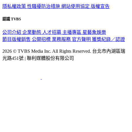
政策與隱私
隱私權政策
性騷擾防治措施
網站使用協定
版權宣告
認識 TVBS
公司介紹
企業動態
人才招募
主播專區
星藝象娛樂
節目版權銷售
公開招標
業務服務
官方聲明
獲獎紀錄／認證
2026 © TVBS Media Inc. All Rights Reserved. 台北市內湖區瑞
光路451號 | 聯利媒體股份有限公司