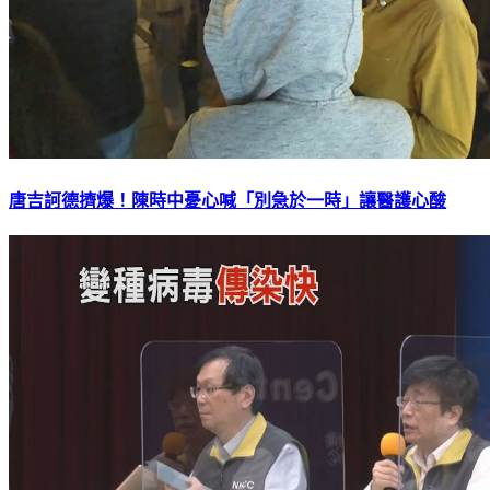
唐吉訶德擠爆！陳時中憂心喊「別急於一時」讓醫護心酸