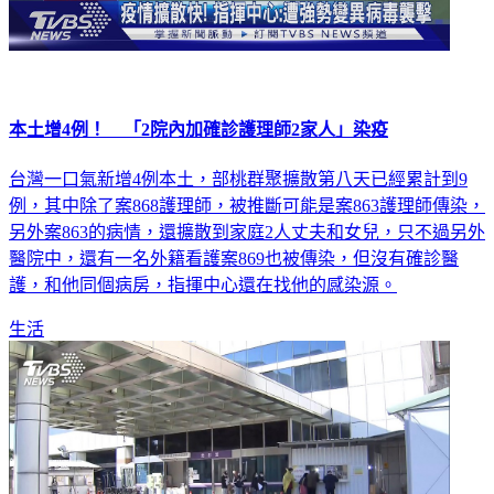
本土增4例！ 「2院內加確診護理師2家人」染疫
台灣一口氣新增4例本土，部桃群聚擴散第八天已經累計到9
例，其中除了案868護理師，被推斷可能是案863護理師傳染，
另外案863的病情，還擴散到家庭2人丈夫和女兒，只不過另外
醫院中，還有一名外籍看護案869也被傳染，但沒有確診醫
護，和他同個病房，指揮中心還在找他的感染源。
生活