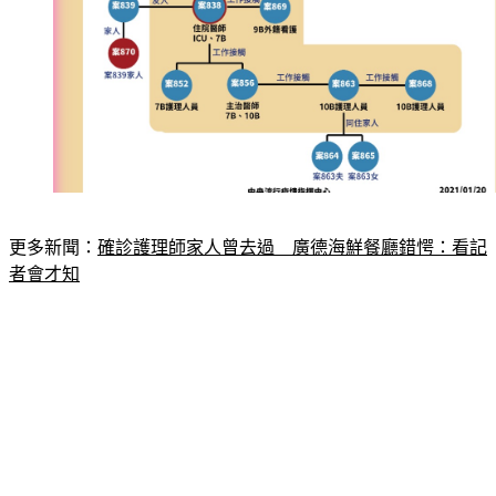
更多新聞：
確診護理師家人曾去過　廣德海鮮餐廳錯愕：看記
者會才知