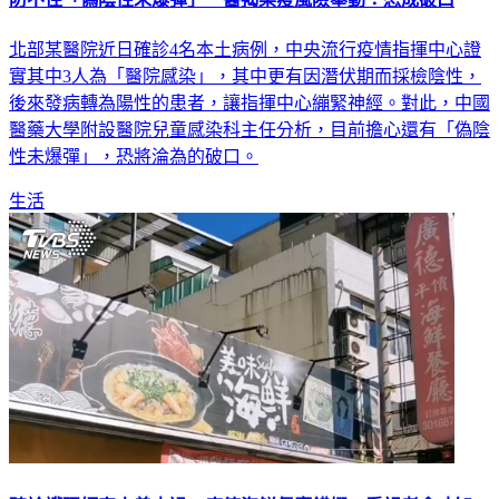
防不住「偽陰性未爆彈」 醫揭染疫風險舉動：恐成破口
北部某醫院近日確診4名本土病例，中央流行疫情指揮中心證
實其中3人為「醫院感染」，其中更有因潛伏期而採檢陰性，
後來發病轉為陽性的患者，讓指揮中心繃緊神經。對此，中國
醫藥大學附設醫院兒童感染科主任分析，目前擔心還有「偽陰
性未爆彈」，恐將淪為的破口。
生活