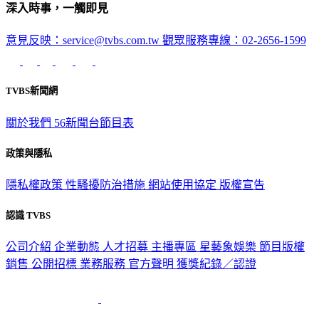
深入時事，一觸即見
意見反映：service@tvbs.com.tw
觀眾服務專線：02-2656-1599
TVBS新聞網
關於我們
56新聞台節目表
政策與隱私
隱私權政策
性騷擾防治措施
網站使用協定
版權宣告
認識 TVBS
公司介紹
企業動態
人才招募
主播專區
星藝象娛樂
節目版權
銷售
公開招標
業務服務
官方聲明
獲獎紀錄／認證