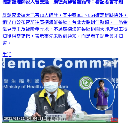
確診護理師家人曾去過 廣德海鮮餐廳錯愕：看記者會才知
群聚感染擴大已有10人確診，其中案863、864確定足跡除外，
稍早再公布曾前往廣德海鮮餐廳、台北大腸蚵仔麵線、一品金
湯豆漿王及福隆粩等地，不過廣德海鮮餐廳桃園大興店員工得
知後相當錯愕，表示事先未收到通知，而是看了記者會才知
道。
生活