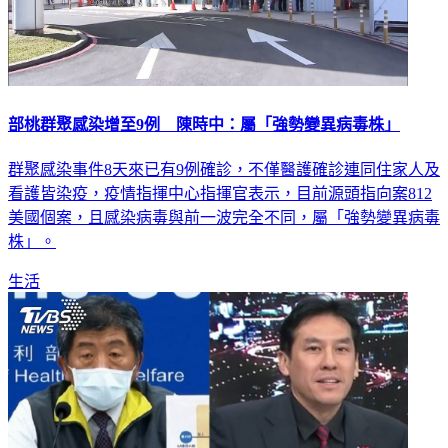
部桃群聚感染增至9例 陳時中：屬「強勢變異病毒株」
群聚感染事件8天來已有9例確診，不僅醫護確診連同住家人及
看護皆染疫，疫情指揮中心指揮官表示，目前源頭指向案812
美國個案，且感染病毒與前一波完全不同，屬「強勢變異病毒
株」。
生活