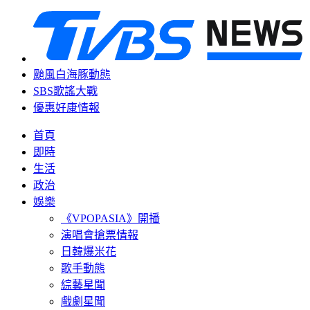
颱風白海豚動態
SBS歌謠大戰
優惠好康情報
首頁
即時
生活
政治
娛樂
《VPOPASIA》開播
演唱會搶票情報
日韓爆米花
歌手動態
綜藝星聞
戲劇星聞