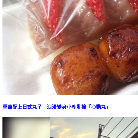
草莓配上日式丸子 浪漫變身小鹿亂撞「心動丸」