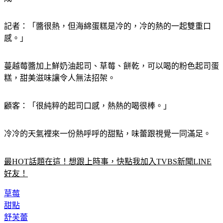
記者：「醬很熱，但海綿蛋糕是冷的，冷的熱的一起雙重口
感。」
蔓越莓醬加上鮮奶油起司、草莓、餅乾，可以喝的粉色起司蛋
糕，甜美滋味讓令人無法招架。
顧客：「很純粹的起司口感，熱熱的喝很棒。」
冷冷的天氣裡來一份熱呼呼的甜點，味蕾跟視覺一同滿足。
最HOT話題在這！想跟上時事，快點我加入TVBS新聞LINE
好友！
草莓
甜點
舒芙蕾