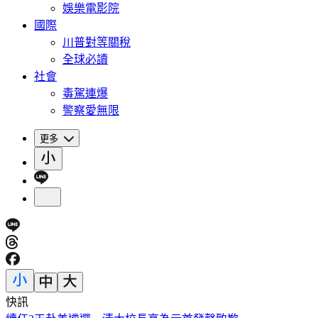
娛樂電影院
國際
川普對等關稅
全球必讀
社會
毒駕連爆
警察愛無限
更多
快訊