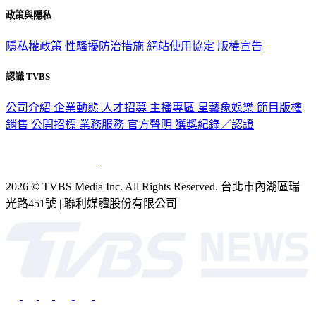
政策與隱私
隱私權政策
性騷擾防治措施
網站使用協定
版權宣告
認識 TVBS
公司介紹
企業動態
人才招募
主播專區
星藝象娛樂
節目版權
銷售
公開招標
業務服務
官方聲明
獲獎紀錄／認證
2026 © TVBS Media Inc. All Rights Reserved. 台北市內湖區瑞
光路451號 | 聯利媒體股份有限公司