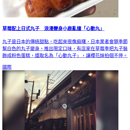
草莓配上日式丸子 浪漫變身小鹿亂撞「心動丸」
丸子是日本的傳統甜點，吃起來很像麻糬，日本業者會隨季節
幫白色的丸子變身，推出限定口味，有店家在草莓季把丸子裝
飾成粉色蛋糕，還取名為「心動丸子」，讓櫻花妹拍個不停。
國際