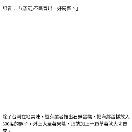
記者：「(蒸氣)不斷冒出，好厲害。」
除了台灣在地美味，還有業者推出石鍋蛋糕，把海綿蛋糕放入
300度的鍋子，淋上大量莓果醬，頂端加上一顆草莓就大功告
成。