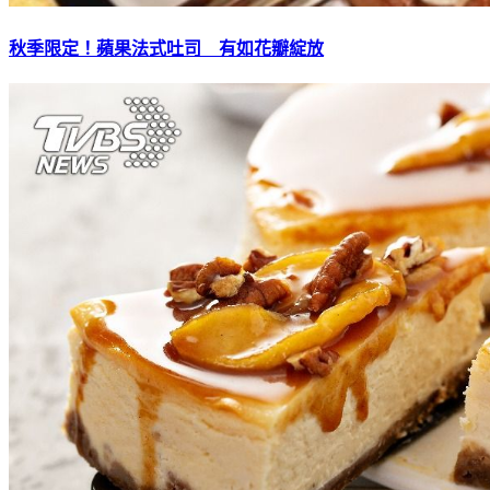
秋季限定！蘋果法式吐司 有如花瓣綻放