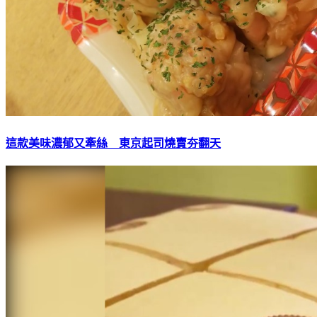
這款美味濃郁又牽絲 東京起司燒賣夯翻天