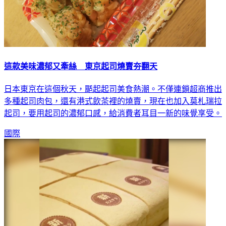
這款美味濃郁又牽絲 東京起司燒賣夯翻天
日本東京在這個秋天，颳起起司美食熱潮。不僅連鎖超商推出
多種起司肉包，還有港式飲茶裡的燒賣，現在也加入莫札瑞拉
起司，要用起司的濃郁口感，給消費者耳目一新的味覺享受。
國際