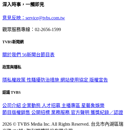
深入時事，一觸即見
意見反映：service@tvbs.com.tw
觀眾服務專線：02-2656-1599
TVBS新聞網
關於我們
56新聞台節目表
政策與隱私
隱私權政策
性騷擾防治措施
網站使用協定
版權宣告
認識 TVBS
公司介紹
企業動態
人才招募
主播專區
星藝象娛樂
節目版權銷售
公開招標
業務服務
官方聲明
獲獎紀錄／認證
2026 © TVBS Media Inc. All Rights Reserved. 台北市內湖區瑞