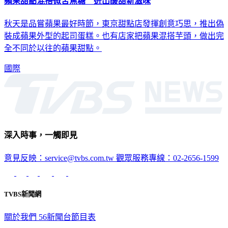
蘋果甜點混搭微苦焦糖 迸出酸甜新滋味
秋天是品嘗蘋果最好時節，東京甜點店發揮創意巧思，推出偽
裝成蘋果外型的起司蛋糕。也有店家把蘋果混搭芋頭，做出完
全不同於以往的蘋果甜點。
國際
深入時事，一觸即見
意見反映：service@tvbs.com.tw
觀眾服務專線：02-2656-1599
TVBS新聞網
關於我們
56新聞台節目表