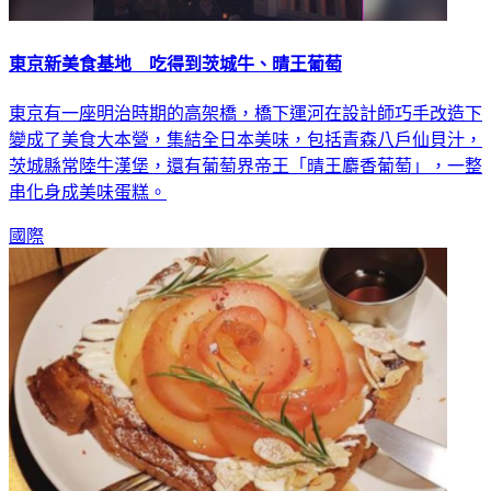
東京新美食基地 吃得到茨城牛、晴王葡萄
東京有一座明治時期的高架橋，橋下運河在設計師巧手改造下
變成了美食大本營，集結全日本美味，包括青森八戶仙貝汁，
茨城縣常陸牛漢堡，還有葡萄界帝王「晴王麝香葡萄」，一整
串化身成美味蛋糕。
國際