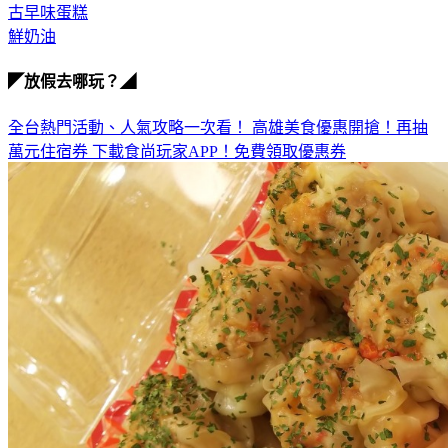
古早味蛋糕
鮮奶油
◤放假去哪玩？◢
全台熱門活動、人氣攻略一次看！
高雄美食優惠開搶！再抽
萬元住宿券
下載食尚玩家APP！免費領取優惠券