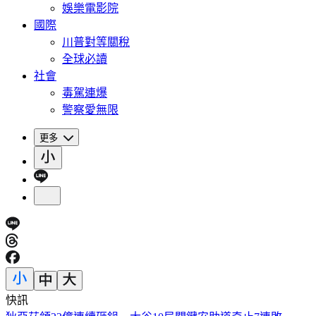
娛樂電影院
國際
川普對等關稅
全球必讀
社會
毒駕連爆
警察愛無限
更多
快訊