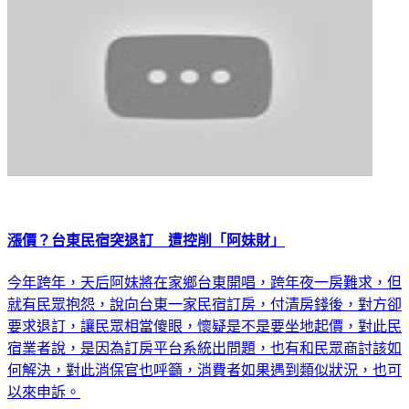
漲價？台東民宿突退訂 遭控削「阿妹財」
今年跨年，天后阿妹將在家鄉台東開唱，跨年夜一房難求，但
就有民眾抱怨，說向台東一家民宿訂房，付清房錢後，對方卻
要求退訂，讓民眾相當傻眼，懷疑是不是要坐地起價，對此民
宿業者說，是因為訂房平台系統出問題，也有和民眾商討該如
何解決，對此消保官也呼籲，消費者如果遇到類似狀況，也可
以來申訴。