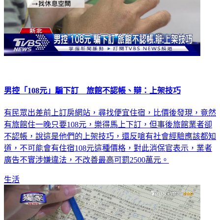
男控「108元」騙下訂 旅館不認帳、辯：上架技巧
有民眾出差前上訂房網站，尋找便宜住宿，比價後發現，竟然
有旅館住一晚只要108元，樂得馬上下訂，但事後旅館業者卻
不認帳，說這是他們的上架技巧，還反嗆有社會經驗應該都知
道，不可能會有住宿108元這種價格，對此消保官表示，業者
廣告不實涉嫌違法，不改善最高可罰2500萬元。
生活