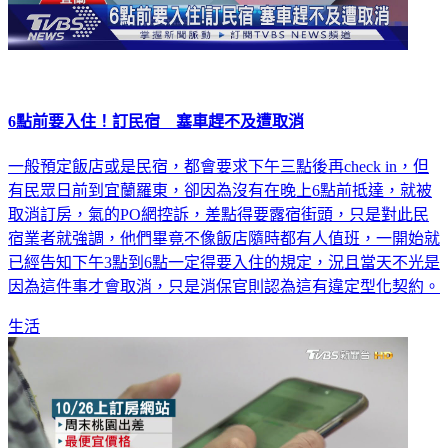
6點前要入住！訂民宿 塞車趕不及遭取消
一般預定飯店或是民宿，都會要求下午三點後再check in，但
有民眾日前到宜蘭羅東，卻因為沒有在晚上6點前抵達，就被
取消訂房，氣的PO網控訴，差點得要露宿街頭，只是對此民
宿業者就強調，他們畢竟不像飯店隨時都有人值班，一開始就
已經告知下午3點到6點一定得要入住的規定，況且當天不光是
因為這件事才會取消，只是消保官則認為這有違定型化契約。
生活