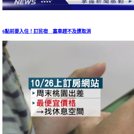
6點前要入住！訂民宿 塞車趕不及遭取消