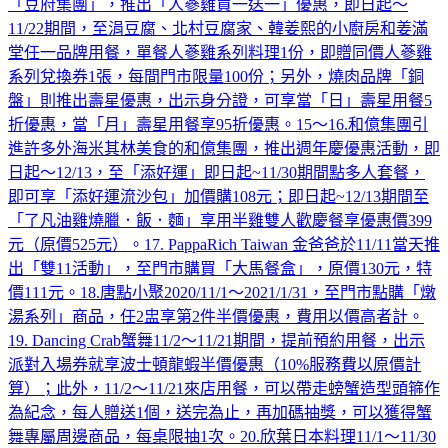
「豆府集團」，推出「人蔘雞買一送一」優惠，即日起～
11/22期間，至涓豆腐、北村豆腐家、韓姜熙的小廚房和姜滿
堂任一品牌用餐，單餐人蔘雞系列料理1份，即贈同價人蔘雞
系列兌換券1張，每間門市限量100份；另外，燒肉品牌「銅
盤」則推出壽星優惠，出示身分證，可享當「日」壽星用餐5
折優惠，當「月」壽星用餐享95折優惠。15～16.和億集團引
進許多外海米其林美食的和億集團，推出週年慶優惠活動，即
日起～12/13，至「添好運」即日起~11/30期間點多人套餐，
即可享「添好運流沙包」加價購108元；即日起~12/13期間至
「了凡油雞燒臘．飯．麵」享用半雞雙人歡慶餐享優惠價399
元（原價525元）。17. PappaRich Taiwan 金爸爸於11/11當天推
出「雙11活動」，至門市購買「大馬餐盒」，原價130元，特
價111元。18.唐點小聚2020/11/1～2021/1/31，至門市點購「燉
湯系列」商品，任2盅享第2件半價優惠，費用以價高者計。
19. Dancing Crab蟹舞11/2～11/21期間，提前預約用餐，出示
派對入場券就享波士頓龍蝦半價優惠（10%服務費以原價計
算）；此外，11/2～11/21來店用餐，可以帶走螃蟹造型頭箍作
為紀念，每人贈送1個，送完為止，再加碼抽獎，可以獲得蟹
舞專屬周邊商品，每桌限抽1次。20.欣葉日本料理11/1～11/30