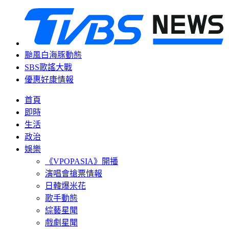
颱風白海豚動態
SBS歌謠大戰
優惠好康情報
首頁
即時
生活
政治
娛樂
《VPOPASIA》開播
演唱會搶票情報
日韓爆米花
歌手動態
綜藝星聞
戲劇星聞