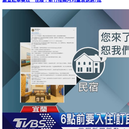
嚴查紅單奏效 住展：新竹推案月均量衰退逾7成