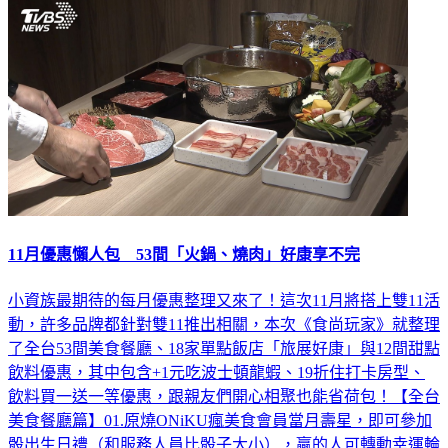
11月優惠懶人包 53間「火鍋、燒肉」好康享不完
小資族最期待的每月優惠整理又來了！這次11月將搭上雙11活
動，許多品牌都針對雙11推出相關，本次《食尚玩家》就整理
了全台53間美食餐廳、18家單點飯店「旅展好康」與12間甜點
飲料優惠，其中包含+1元吃波士頓龍蝦、19折住打卡房型、
飲料買一送一等優惠，跟親友們開心相聚也能省荷包！【全台
美食餐廳篇】01.原燒ONiKU瘋美食會員當月壽星，即可參加
骰出生日禮（和服務人員比骰子大小），贏的人可轉動幸運輪