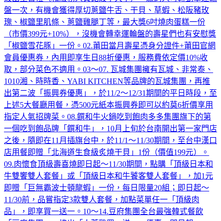
盤一次，有機會獲得厚切蔥鹽牛舌、干貝、草蝦、松阪豬玫
瑰、椒鹽里肌條、蔥鹽雞腿丁等，最大獎6吋燒肉蛋糕一份
（市價399元+10%），沒機會轉幸運輪盤的壽星們也有安慰獎
「椒鹽雪花豚」一份。02.莆田當月壽星憑身分證件+莆田官網
會員優惠券，內用即享生日88折優惠，服務費依定價10%收
取，部分菜色不適用。03～07. 瓦城集團擁有瓦城、非常泰、
1010湘、時時香、YABI KITCHEN等品牌的瓦城集團，再推
出第二波「振興券優惠」，於11/2～12/31期間的平日時段，至
上述5大餐廳用餐，憑500元紙本振興券即可以約莫6折價享用
指定人氣招牌菜。08.饌和牛火鍋吃到飽肉多多集團旗下的第
一個吃到飽品牌「饌和牛」，10月上旬於台南開出第一家門店
之後，隨即在11月插旗台中，於11/1～11/30期間，至台中漢口
店用餐即贈「北海道生食級炙燒干貝」1份（價值199元）。
09.肉懷食頂級壽喜燒即日起～11/30期間，點購「頂級日本和
牛雙饗雙人套餐」或「頂級日本和牛饕客雙人套餐」，加1元
即贈「巨無霸波士頓龍蝦」一份，每日限量20組；即日起～
11/30前，品嘗指定3款雙人套餐，加點菜單任一「頂級肉
品」，即享買一送一。10～14.豆府集團全台最強韓式餐飲