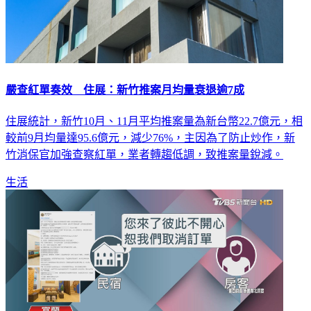
嚴查紅單奏效 住展：新竹推案月均量衰退逾7成
住展統計，新竹10月、11月平均推案量為新台幣22.7億元，相
較前9月均量達95.6億元，減少76%，主因為了防止炒作，新
竹消保官加強查察紅單，業者轉趨低調，致推案量銳減。
生活