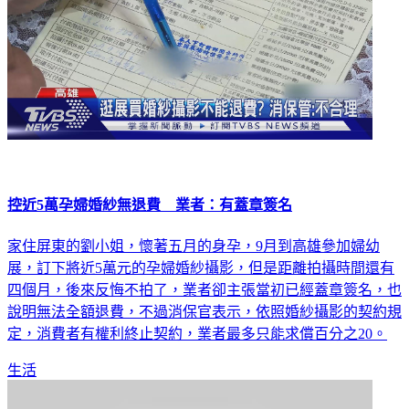
控近5萬孕婦婚紗無退費 業者：有蓋章簽名
家住屏東的劉小姐，懷著五月的身孕，9月到高雄參加婦幼
展，訂下將近5萬元的孕婦婚紗攝影，但是距離拍攝時間還有
四個月，後來反悔不拍了，業者卻主張當初已經蓋章簽名，也
說明無法全額退費，不過消保官表示，依照婚紗攝影的契約規
定，消費者有權利終止契約，業者最多只能求償百分之20。
生活