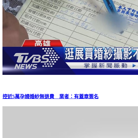
控近5萬孕婦婚紗無退費 業者：有蓋章簽名