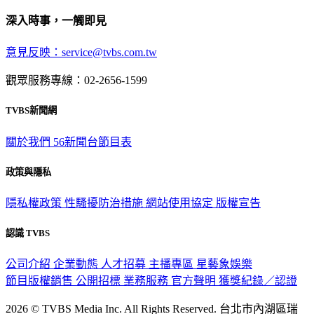
深入時事，一觸即見
意見反映：service@tvbs.com.tw
觀眾服務專線：02-2656-1599
TVBS新聞網
關於我們
56新聞台節目表
政策與隱私
隱私權政策
性騷擾防治措施
網站使用協定
版權宣告
認識 TVBS
公司介紹
企業動態
人才招募
主播專區
星藝象娛樂
節目版權銷售
公開招標
業務服務
官方聲明
獲獎紀錄／認證
2026 © TVBS Media Inc. All Rights Reserved. 台北市內湖區瑞