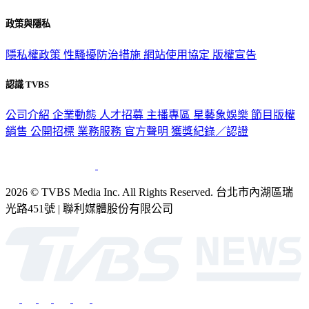
政策與隱私
隱私權政策
性騷擾防治措施
網站使用協定
版權宣告
認識 TVBS
公司介紹
企業動態
人才招募
主播專區
星藝象娛樂
節目版權
銷售
公開招標
業務服務
官方聲明
獲獎紀錄／認證
2026 © TVBS Media Inc. All Rights Reserved. 台北市內湖區瑞
光路451號 | 聯利媒體股份有限公司