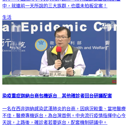
生活
染疫重症迦納台商包機返台 其他確診者回台研議配套
一名在西非迦納感染武漢肺炎的台商，因病況較重、當地醫療
不佳，醫療專機返台，為台灣首例。中央流行疫情指揮中心今
天說，上路後，確診者若要返台，配套機制研議中。
生活