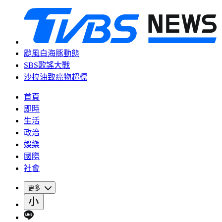
颱風白海豚動態
SBS歌謠大戰
沙拉油致癌物超標
首頁
即時
生活
政治
娛樂
國際
社會
更多