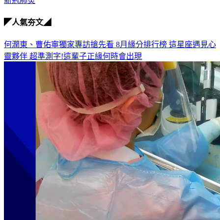
◤人氣夯文◢
何潤東、曹佑寧獨家專訪搶先看
8月緣分排行榜 這星座遇見心
靈夥伴
超準測字!這輩子正緣何時會出現