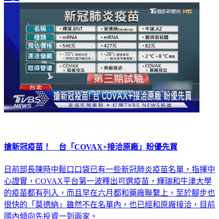
搶新冠疫苗！ 台「COVAX+接洽原廠」盼優先買
日前部長陳時中鬆口口袋已有一些新冠肺炎疫苗名單，指揮中
心證實，COVAX平台第一波釋出可選疫苗，輝瑞和牛津大學
的疫苗都有列入，而且早在六月都和藥廠聯繫上，至於腳步也
很快的「莫德納」雖然不在名單內，也已經和原廠接洽，目前
國內傾向先投資一到兩家。