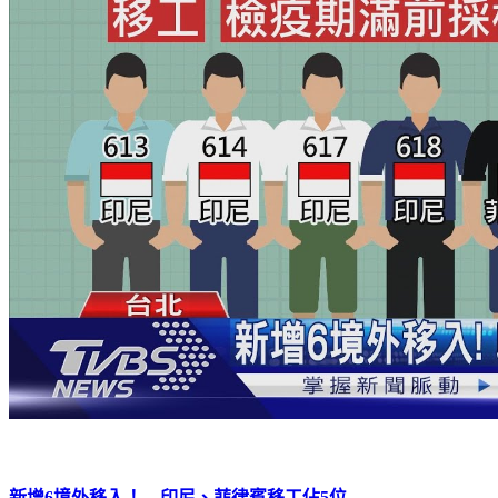
新增6境外移入！ 印尼、菲律賓移工佔5位