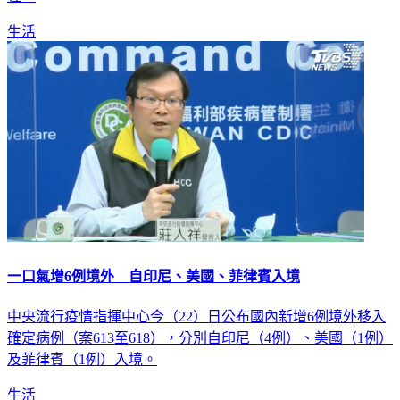
生活
一口氣增6例境外 自印尼、美國、菲律賓入境
中央流行疫情指揮中心今（22）日公布國內新增6例境外移入
確定病例（案613至618），分別自印尼（4例）、美國（1例）
及菲律賓（1例）入境。
生活