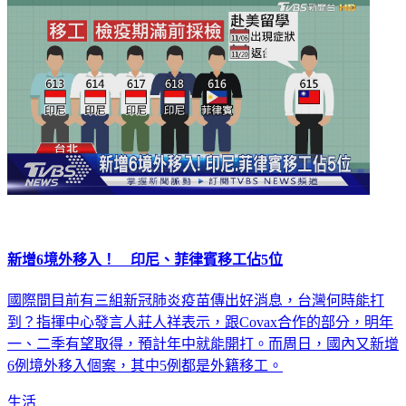
新增6境外移入！ 印尼、菲律賓移工佔5位
國際間目前有三組新冠肺炎疫苗傳出好消息，台灣何時能打
到？指揮中心發言人莊人祥表示，跟Covax合作的部分，明年
一、二季有望取得，預計年中就能開打。而周日，國內又新增
6例境外移入個案，其中5例都是外籍移工。
生活