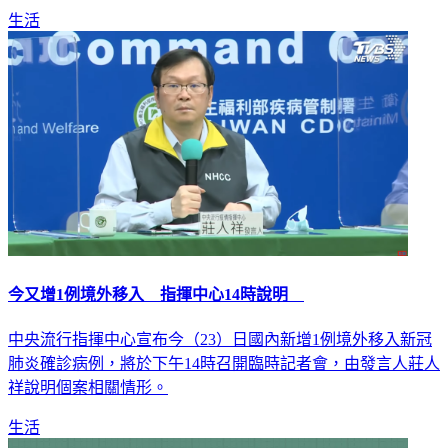
今又增1例境外移入 指揮中心14時說明
中央流行指揮中心宣布今（23）日國內新增1例境外移入新冠
肺炎確診病例，將於下午14時召開臨時記者會，由發言人莊人
祥說明個案相關情形。
生活