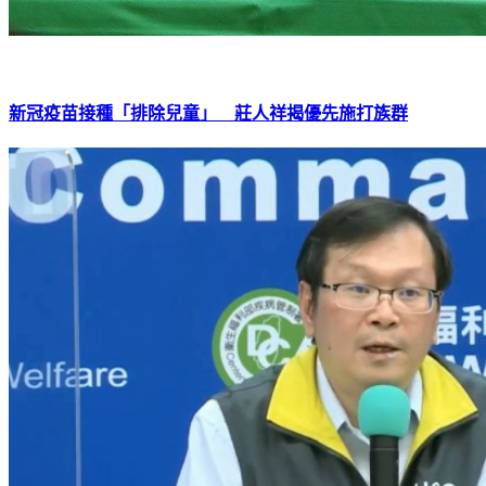
新冠疫苗接種「排除兒童」 莊人祥揭優先施打族群