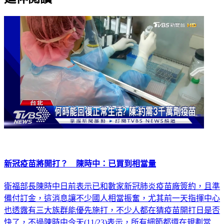
新冠疫苗將開打？ 陳時中：已買到相當量
衛福部長陳時中日前表示已和數家新冠肺炎疫苗廠簽約，且準
備付訂金，這消息讓不少國人相當振奮，尤其前一天指揮中心
也透露有三大族群能優先施打，不少人都在猜疫苗開打日是否
快了，不過陳時中今天(11/23)表示，所有細節都還在規劃當
中，就連前一天所說的三大族群，也還未拍板定案！