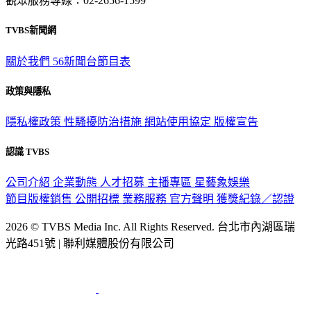
TVBS新聞網
關於我們
56新聞台節目表
政策與隱私
隱私權政策
性騷擾防治措施
網站使用協定
版權宣告
認識 TVBS
公司介紹
企業動態
人才招募
主播專區
星藝象娛樂
節目版權銷售
公開招標
業務服務
官方聲明
獲獎紀錄／認證
2026 © TVBS Media Inc. All Rights Reserved. 台北市內湖區瑞
光路451號 | 聯利媒體股份有限公司