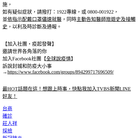
如有疑似症狀，請撥打：1922專線，或 0800-001922，
並
依指示配戴口罩儘速就醫
，同時
主動告知醫師旅遊史及接觸
史
，以利及時診斷及通報。
【加入社團‧疫起發聲】
邀請世界各角落的你
加入Facebook社團【
全球說疫情
】
訴說封城和防疫大小事
→
https://www.facebook.com/groups/894299717696509/
最HOT話題在這！想跟上時事，快點我加入TVBS新聞LINE
好友！
台商
確診
莊人祥
採檢
新冠肺炎