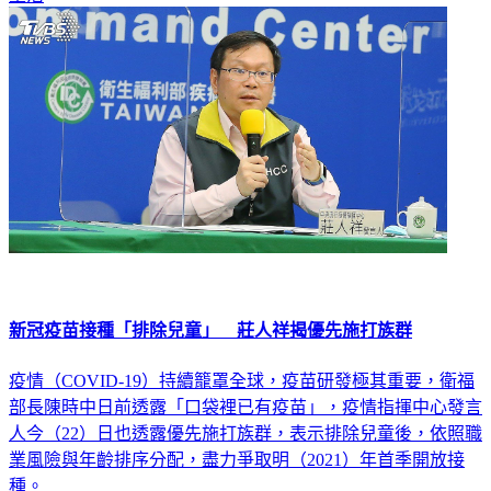
新冠疫苗接種「排除兒童」 莊人祥揭優先施打族群
疫情（COVID-19）持續籠罩全球，疫苗研發極其重要，衛福
部長陳時中日前透露「口袋裡已有疫苗」，疫情指揮中心發言
人今（22）日也透露優先施打族群，表示排除兒童後，依照職
業風險與年齡排序分配，盡力爭取明（2021）年首季開放接
種。