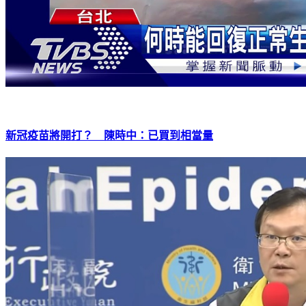
新冠疫苗將開打？ 陳時中：已買到相當量