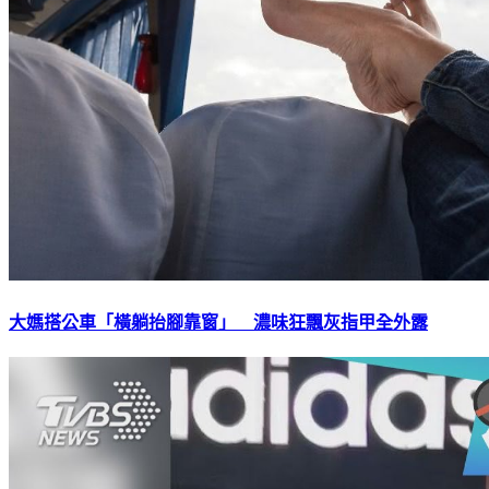
大媽搭公車「橫躺抬腳靠窗」 濃味狂飄灰指甲全外露