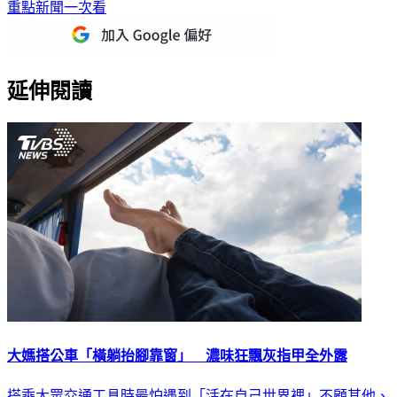
重點新聞一次看
延伸閱讀
大媽搭公車「橫躺抬腳靠窗」 濃味狂飄灰指甲全外露
搭乘大眾交通工具時最怕遇到「活在自己世界裡」不顧其他、