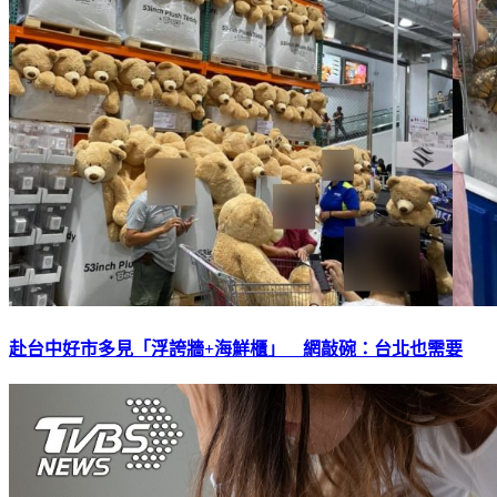
赴台中好市多見「浮誇牆+海鮮櫃」 網敲碗：台北也需要