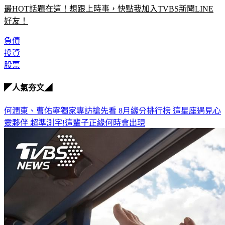
最HOT話題在這！想跟上時事，快點我加入TVBS新聞LINE
好友！
負債
投資
股票
◤人氣夯文◢
何潤東、曹佑寧獨家專訪搶先看
8月緣分排行榜 這星座遇見心
靈夥伴
超準測字!這輩子正緣何時會出現