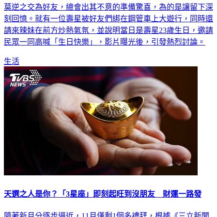
莫逆之交為好友，總會出其不意的準備驚喜，為的是讓留下深
刻回憶。就有一位壽星被好友們綁在鋼管車上大遊行，同時還
請來辣妹在前方炒熱氣氛，並說明當日是壽星23歲生日，邀請
民眾一同高喊「生日快樂」，影片曝光後，引發熱烈討論。
生活
天選之人是你？「3星座」即刻起旺到沒朋友 財運一路發
隨著新月分逐步逼近，11月僅剩1個多禮拜，根據《三立新聞