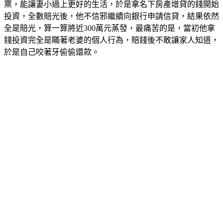
票，能讓妻小過上更好的生活，於是拿名下房產增貸的錢開始
投資，全數賠光後，他不信邪繼續向銀行申請信貸，結果依然
全是賠光，算一算將近300萬元蒸發，最痛苦的是，當初他拿
錢投資完全是瞞著老婆的個人行為，賠錢後不敢讓家人知道，
於是自己咬著牙偷偷還款。