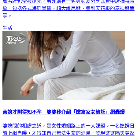
萬名牌包全被搶光，另外還有一名男網友分享北台中店獨特景
象，包括各式海鮮景觀、超大維尼熊、疊到天花板的泰迪熊等
等。
生活
苦媳才剛得知不孕 婆婆秒介紹「嫩富家女給尪」網轟爆
婆媳間的相處之道，是女性婚姻路上的一大課題。一名媳婦日
前上網自曝，才得知自己無法生育的消息，發現婆婆隔天竟然