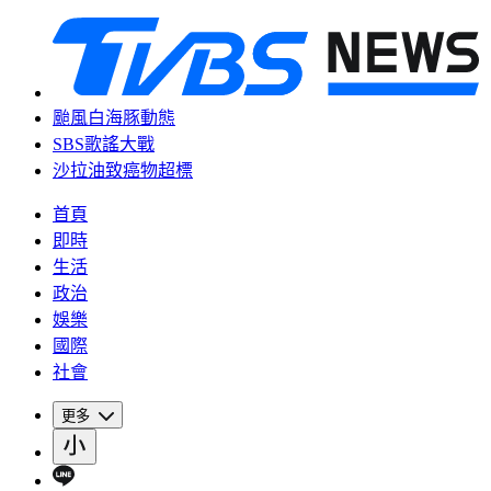
颱風白海豚動態
SBS歌謠大戰
沙拉油致癌物超標
首頁
即時
生活
政治
娛樂
國際
社會
更多