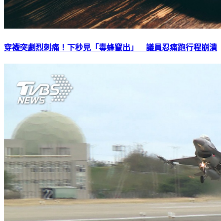
穿襪突劇烈刺痛！下秒見「毒蜂竄出」 議員忍痛跑行程崩潰