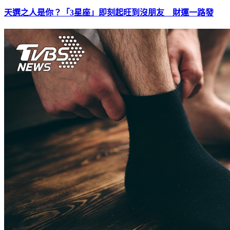
天選之人是你？「3星座」即刻起旺到沒朋友 財運一路發