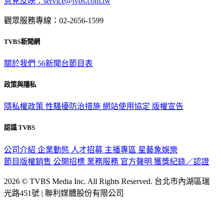
意見反映：service@tvbs.com.tw
觀眾服務專線：02-2656-1599
TVBS新聞網
關於我們
56新聞台節目表
政策與隱私
隱私權政策
性騷擾防治措施
網站使用協定
版權宣告
認識 TVBS
公司介紹
企業動態
人才招募
主播專區
星藝象娛樂
節目版權銷售
公開招標
業務服務
官方聲明
獲獎紀錄／認證
2026 © TVBS Media Inc. All Rights Reserved. 台北市內湖區瑞
光路451號 | 聯利媒體股份有限公司