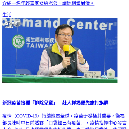
介紹一名年輕富家女給老公，讓她相當崩潰。
生活
新冠疫苗接種「排除兒童」 莊人祥揭優先施打族群
疫情（COVID-19）持續籠罩全球，疫苗研發極其重要，衛福
部長陳時中日前透露「口袋裡已有疫苗」，疫情指揮中心發言