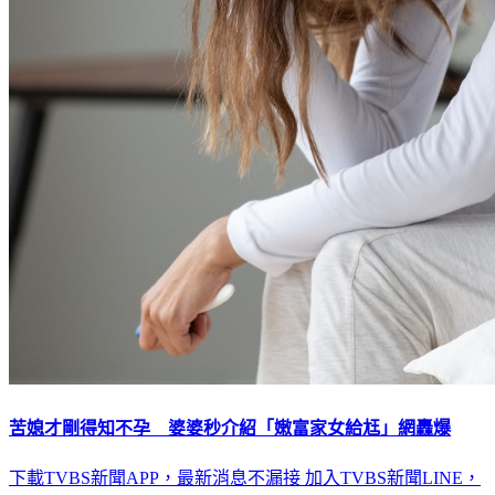
苦媳才剛得知不孕 婆婆秒介紹「嫩富家女給尪」網轟爆
下載TVBS新聞APP，最新消息不漏接
加入TVBS新聞LINE，