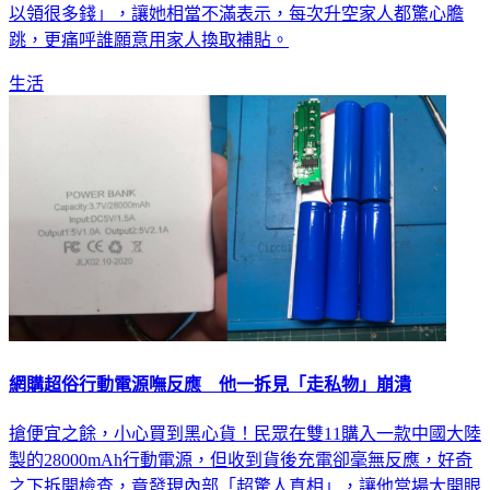
以領很多錢」，讓她相當不滿表示，每次升空家人都驚心膽
跳，更痛呼誰願意用家人換取補貼。
生活
網購超俗行動電源嘸反應 他一拆見「走私物」崩潰
搶便宜之餘，小心買到黑心貨！民眾在雙11購入一款中國大陸
製的28000mAh行動電源，但收到貨後充電卻毫無反應，好奇
之下拆開檢查，竟發現內部「超驚人真相」，讓他當場大開眼