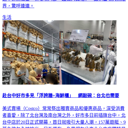
界，驚呼連連。
生活
赴台中好市多見「浮誇牆+海鮮櫃」 網敲碗：台北也需要
美式賣場（Costco）常常祭出獨賣商品和優惠商品，深受消費
者喜愛，除了北台灣及南台灣之外，好市多日前插旗台中，北
台中店於20日正式開幕，首日就吸引大量人潮，157萬遊艇、9