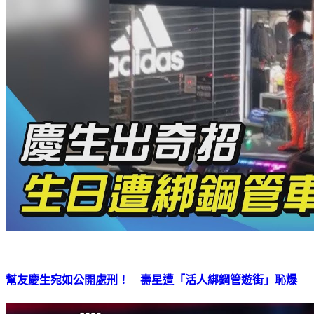
幫友慶生宛如公開處刑！ 壽星遭「活人綁鋼管遊街」恥爆