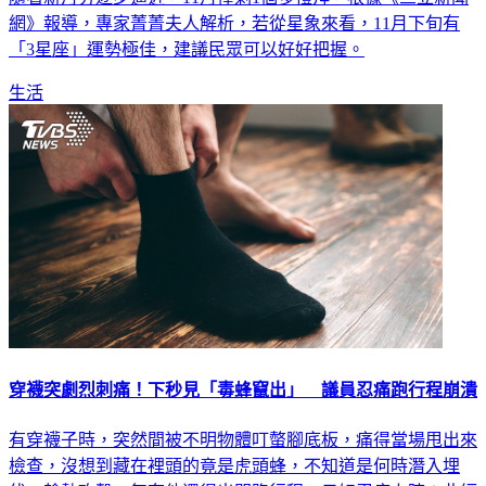
網》報導，專家菁菁夫人解析，若從星象來看，11月下旬有
「3星座」運勢極佳，建議民眾可以好好把握。
生活
穿襪突劇烈刺痛！下秒見「毒蜂竄出」 議員忍痛跑行程崩潰
有穿襪子時，突然間被不明物體叮螫腳底板，痛得當場甩出來
檢查，沒想到藏在裡頭的竟是虎頭蜂，不知道是何時潛入埋