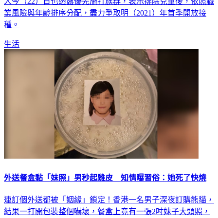
人今（22）日也透露優先施打族群，表示排除兒童後，依照職
業風險與年齡排序分配，盡力爭取明（2021）年首季開放接
種。
生活
外送餐盒黏「妹照」男秒起雞皮 知情曝習俗：她死了快燒
連訂個外送都被「姻緣」鎖定！香港一名男子深夜訂購熊貓，
結果一打開包裝整個嚇壞，餐盒上竟有一張2吋妹子大頭照，