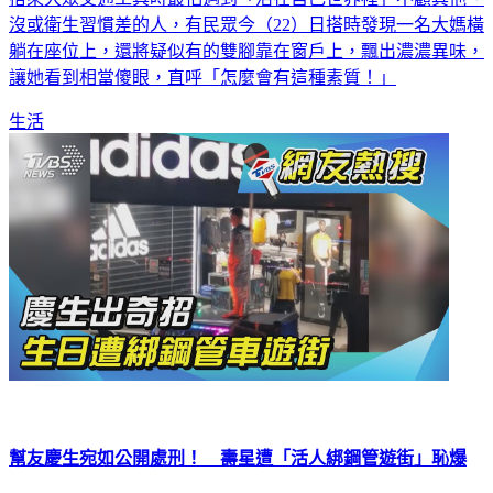
沒或衛生習慣差的人，有民眾今（22）日搭時發現一名大媽橫
躺在座位上，還將疑似有的雙腳靠在窗戶上，飄出濃濃異味，
讓她看到相當傻眼，直呼「怎麼會有這種素質！」
生活
幫友慶生宛如公開處刑！ 壽星遭「活人綁鋼管遊街」恥爆