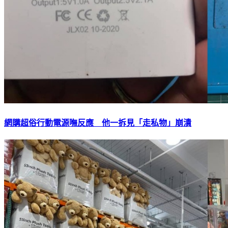
網購超俗行動電源嘸反應 他一拆見「走私物」崩潰