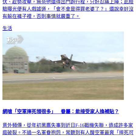
伏、趁勢攻擊，無奈他還得出門跑行程，只好忍痛上陣；此經
驗曝光便有人戲謔道，「會不會是得罪老婆了？」還說幸好沒
有躲在褲子裡，否則事情就嚴重了。
生活
網嗆「空軍摔死領很多」 眷屬：能接受家人換補貼？
意外頻傳，從年初黑鷹失事到近日F-16戰機失聯，造成許多家
庭破裂。不過一名軍眷抱怨，常聽到有人酸空軍最爽「摔死可