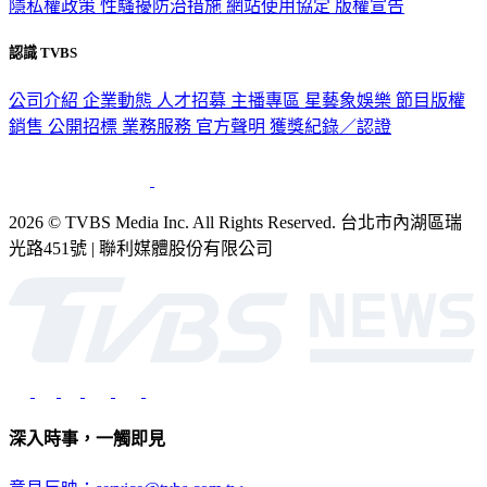
隱私權政策
性騷擾防治措施
網站使用協定
版權宣告
認識 TVBS
公司介紹
企業動態
人才招募
主播專區
星藝象娛樂
節目版權
銷售
公開招標
業務服務
官方聲明
獲獎紀錄／認證
2026 © TVBS Media Inc. All Rights Reserved. 台北市內湖區瑞
光路451號 | 聯利媒體股份有限公司
深入時事，一觸即見