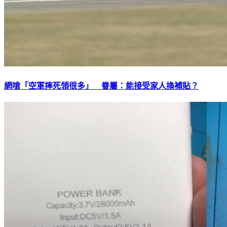
網嗆「空軍摔死領很多」 眷屬：能接受家人換補貼？