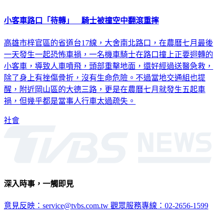
小客車路口「待轉」 騎士被撞空中翻滾重摔
高雄市梓官區的省道台17線，大舍南北路口，在農曆七月最後
一天發生一起恐怖車禍，一名機車騎士在路口撞上正要迴轉的
小客車，導致人車噴飛，頭部重擊地面，還好經過送醫急救，
除了身上有挫傷骨折，沒有生命危險。不過當地交通組也提
醒，附近岡山區的大德三路，更是在農曆七月就發生五起車
禍，但幾乎都是當事人行車太過疏失。
社會
深入時事，一觸即見
意見反映：service@tvbs.com.tw
觀眾服務專線：02-2656-1599