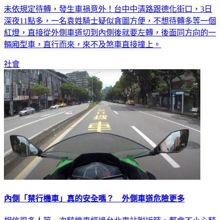
未依規定待轉，發生車禍意外！台中中清路跟德化街口，3日
深夜11點多，一名袁姓騎士疑似貪圖方便，不想待轉多等一個
紅燈，直接從外側車道切到內側後就要左轉，後面同方向的一
輛廂型車，直行而來，來不及煞車直接撞上。
社會
內側「禁行機車」真的安全嗎？ 外側車道危險更多