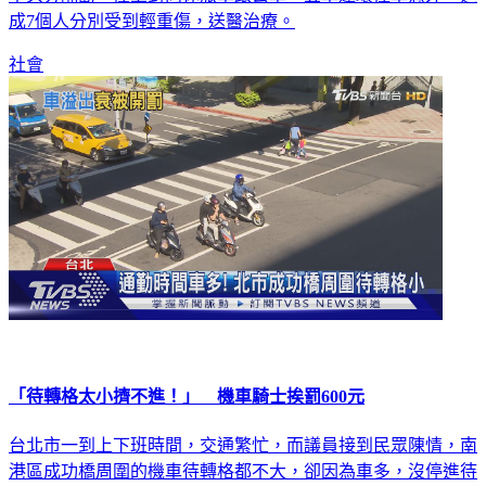
成7個人分別受到輕重傷，送醫治療。
社會
「待轉格太小擠不進！」 機車騎士挨罰600元
台北市一到上下班時間，交通繁忙，而議員接到民眾陳情，南
港區成功橋周圍的機車待轉格都不大，卻因為車多，沒停進待