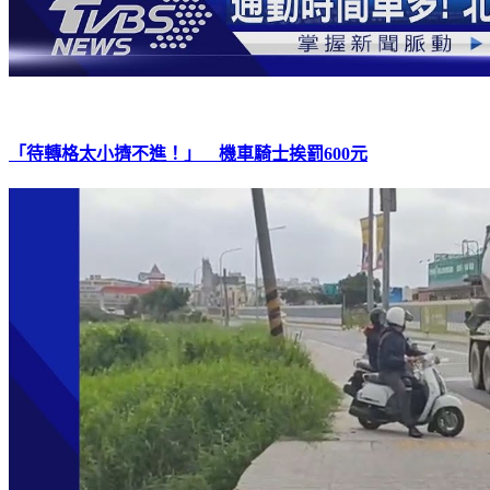
「待轉格太小擠不進！」 機車騎士挨罰600元