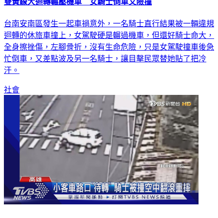
雙黃線大迴轉輾壓機車 女騎士倒車又險撞
台南安南區發生一起車禍意外，一名騎士直行結果被一輛違規
迴轉的休旅車撞上，女駕駛硬是輾過機車，但還好騎士命大，
全身擦挫傷，左腳骨折，沒有生命危險，只是女駕駛撞車後急
忙倒車，又差點波及另一名騎士，讓目擊民眾替她貼了把冷
汗。
社會