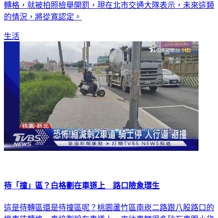
轉格，就被拍照檢舉開罰，現在北市交通大隊表示，未來這類
的情況，將從寬認定。
生活
待「撞」區？白格劃在車道上 路口險象環生
這是待轉區還是待撞區呢？桃園蘆竹區南崁二路跟八股路口的