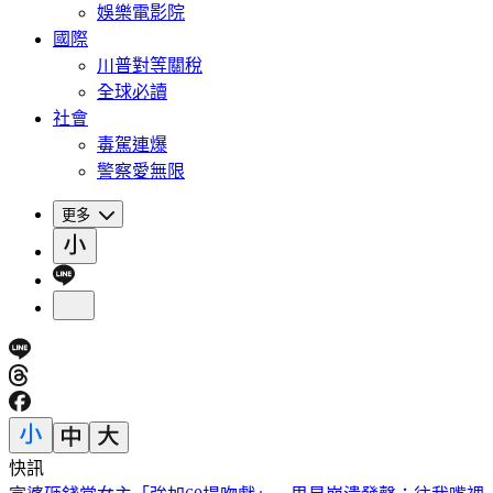
娛樂電影院
國際
川普對等關稅
全球必讀
社會
毒駕連爆
警察愛無限
更多
快訊