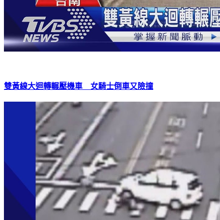
雙黃線大迴轉輾壓機車 女騎士倒車又險撞