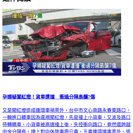
孕婦疑闖紅燈！貨車遭撞 衝過分隔島釀7傷
又是闖紅燈造成連環車禍意外，台中市文心南路永春東路口，
一輛進口轎車因為違規闖紅燈，先是撞上小貨車，又波及路口
待轉轎車，小貨車被高速撞上後，失控衝向路口，竟然還跨越
中央分隔島，撞上對向休旅車跟公車，五車連環撞車意外，造