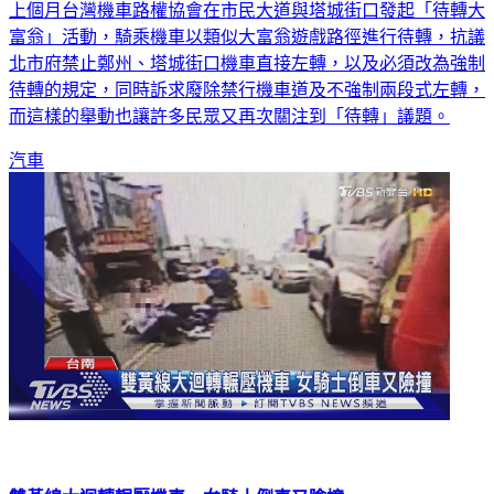
上個月台灣機車路權協會在市民大道與塔城街口發起「待轉大
富翁」活動，騎乘機車以類似大富翁遊戲路徑進行待轉，抗議
北市府禁止鄭州、塔城街口機車直接左轉，以及必須改為強制
待轉的規定，同時訴求廢除禁行機車道及不強制兩段式左轉，
而這樣的舉動也讓許多民眾又再次關注到「待轉」議題。
汽車