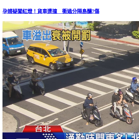
孕婦疑闖紅燈！貨車遭撞 衝過分隔島釀7傷