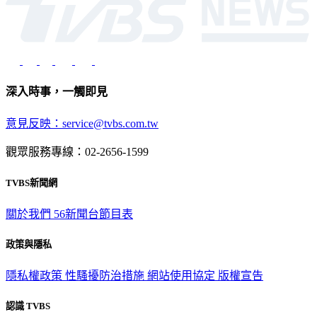
深入時事，一觸即見
意見反映：service@tvbs.com.tw
觀眾服務專線：02-2656-1599
TVBS新聞網
關於我們
56新聞台節目表
政策與隱私
隱私權政策
性騷擾防治措施
網站使用協定
版權宣告
認識 TVBS