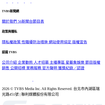
TVBS新聞網
關於我們
56新聞台節目表
政策與隱私
隱私權政策
性騷擾防治措施
網站使用協定
版權宣告
認識 TVBS
公司介紹
企業動態
人才招募
主播專區
星藝象娛樂
節目版權
銷售
公開招標
業務服務
官方聲明
獲獎紀錄／認證
2026 © TVBS Media Inc. All Rights Reserved. 台北市內湖區瑞
光路451號 | 聯利媒體股份有限公司