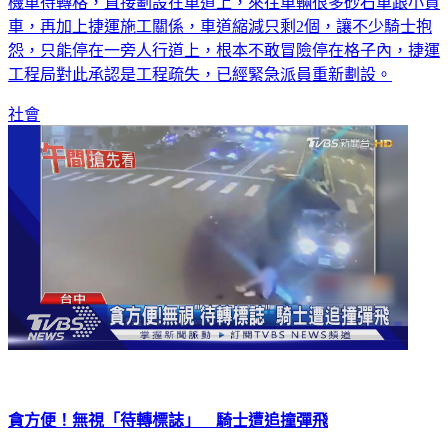
機車待轉格，直接劃設在車道上，來往車輛很多砂石車跟小貨
車，再加上捷運施工關係，車道縮減只剩2個，讓不少騎士抱
怨，只能停在一旁人行道上，根本不敢冒險停在格子內，捷運
工程局對此承認是工程疏失，已經緊急派員重新劃設。
社會
貪方便！無視「待轉標誌」 騎士遭追撞彈飛