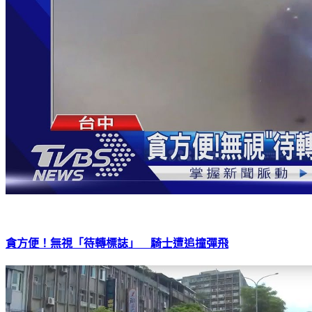
貪方便！無視「待轉標誌」 騎士遭追撞彈飛