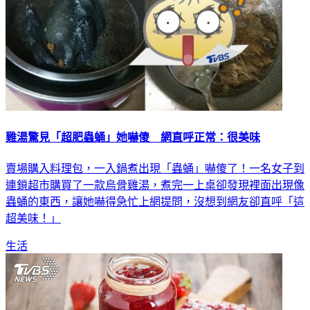
雞湯驚見「超肥蟲蛹」她嚇傻 網直呼正常：很美味
賣場購入料理包，一入鍋煮出現「蟲蛹」嚇傻了！一名女子到
連鎖超市購買了一款烏骨雞湯，煮完一上桌卻發現裡面出現像
蟲蛹的東西，讓她嚇得急忙上網提問，沒想到網友卻直呼「這
超美味！」
生活