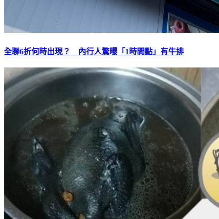
全聯6折何時出現？ 內行人驚曝「1時間點」有牛排