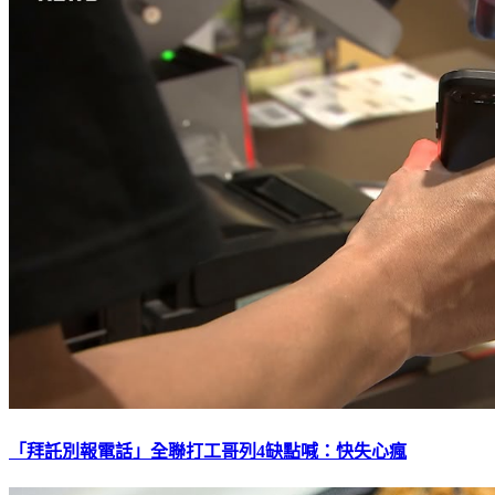
「拜託別報電話」全聯打工哥列4缺點喊：快失心瘋