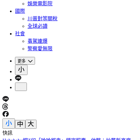
娛樂電影院
國際
川普對等關稅
全球必讀
社會
毒駕連爆
警察愛無限
更多
快訊