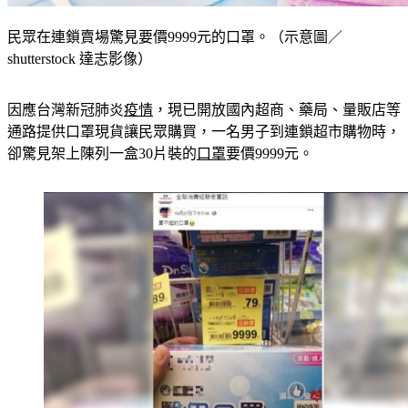
民眾在連鎖賣場驚見要價9999元的口罩。（示意圖／
shutterstock 達志影像）
因應台灣新冠肺炎
疫情
，現已開放國內超商、藥局、量販店等
通路提供口罩現貨讓民眾購買，一名男子到連鎖超市購物時，
卻驚見架上陳列一盒30片裝的
口罩
要價9999元。