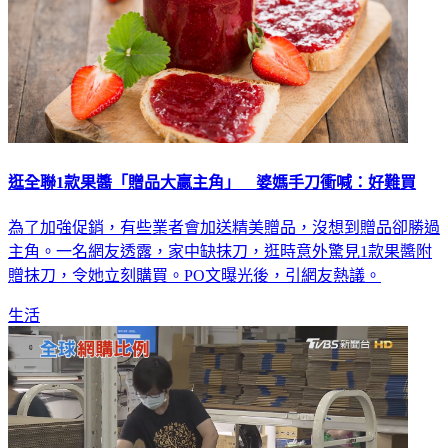
逛全聯1款果醬「贈品大贏主角」 婆媽手刀衝喊：好難買
為了加強促銷，有些業者會加送精美贈品，沒想到贈品卻勝過
主角。一名網友透露，家中缺抹刀，逛時意外驚見1款果醬附
贈抹刀，令她立刻購買。PO文曝光後，引網友熱議。
生活