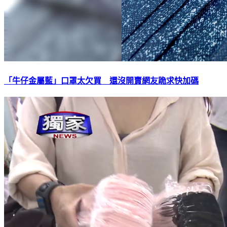
「牛仔金屬藍」口罩太欠買 還沒開賣網友跪求快加碼