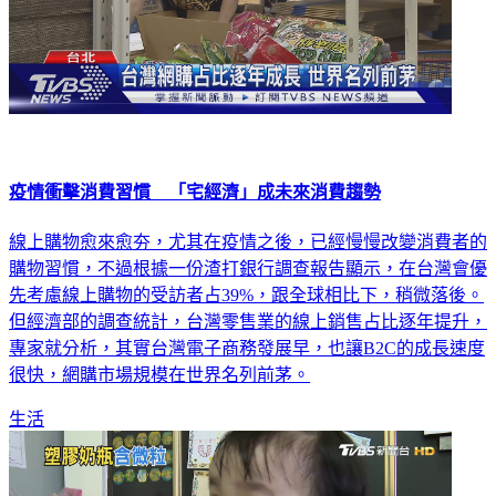
疫情衝擊消費習慣 「宅經濟」成未來消費趨勢
線上購物愈來愈夯，尤其在疫情之後，已經慢慢改變消費者的
購物習慣，不過根據一份渣打銀行調查報告顯示，在台灣會優
先考慮線上購物的受訪者占39%，跟全球相比下，稍微落後。
但經濟部的調查統計，台灣零售業的線上銷售占比逐年提升，
專家就分析，其實台灣電子商務發展早，也讓B2C的成長速度
很快，網購市場規模在世界名列前茅。
生活