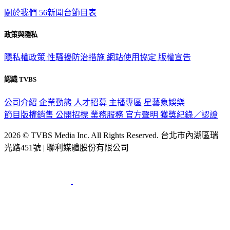
關於我們
56新聞台節目表
政策與隱私
隱私權政策
性騷擾防治措施
網站使用協定
版權宣告
認識 TVBS
公司介紹
企業動態
人才招募
主播專區
星藝象娛樂
節目版權銷售
公開招標
業務服務
官方聲明
獲獎紀錄／認證
2026 © TVBS Media Inc. All Rights Reserved. 台北市內湖區瑞
光路451號 | 聯利媒體股份有限公司