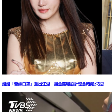
姐姐「蕾絲口罩」重出江湖 謝金燕曝設計理念暗藏2巧思