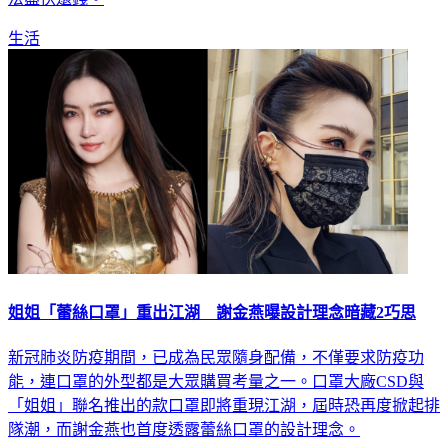
生活
姐姐「蕾絲口罩」重出江湖 謝金燕曝設計理念暗藏2巧思
新冠肺炎防疫期間，已成為民眾隨身配備，不僅要求防疫功
能，連口罩的外型都是大眾購買考量之一。口罩大廠CSD與
「姐姐」聯名推出的款口罩即將重現江湖，屆時恐再度掀起排
隊潮，而謝金燕也首度透露蕾絲口罩的設計理念。