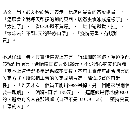
貼文一出，網友紛紛留言表示「比店內最貴的高粱還貴」、
「怎麼會？我每天都摸的到的東西，居然漲價漲成這樣子」、
「太扯了」、「省9879還不買爆」、「比中衛還貴，扯」、
「懷念去年不到2元的醫療口罩」、「疫情嚴重，有錢難
買」。
不過仔細一看，其實標價牌上方有一行細細的字跡，寫道搭配
75%酒精購買，合購價其實只要199元，不少熱心網友也解釋
「基本上這情況多半是系統不支援，不可單賣僅可組合購買的
設定方式，所以把單賣的設定調到最高，降低誤買的可能
性」、「昨天才看一個員工刷出9999呆掉，另一個跑來說兩個
要一起刷」、「酒精+口罩=199元」、「這應該是特地設9999
的，避免有客人在那邊盧（口罩不是199-79=129），堅持只買
口罩的人」。