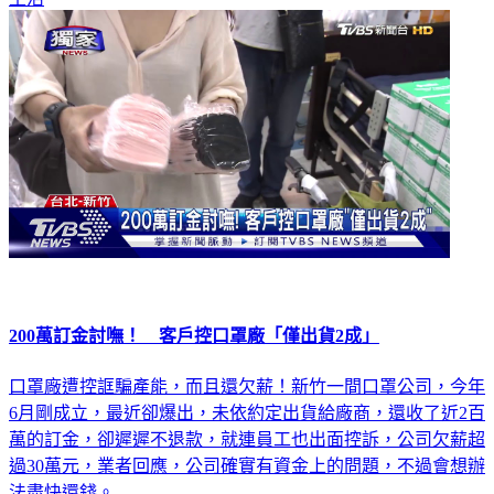
200萬訂金討嘸！ 客戶控口罩廠「僅出貨2成」
口罩廠遭控誆騙產能，而且還欠薪！新竹一間口罩公司，今年
6月剛成立，最近卻爆出，未依約定出貨給廠商，還收了近2百
萬的訂金，卻遲遲不退款，就連員工也出面控訴，公司欠薪超
過30萬元，業者回應，公司確實有資金上的問題，不過會想辦
法盡快還錢。