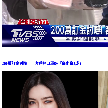
200萬訂金討嘸！ 客戶控口罩廠「僅出貨2成」