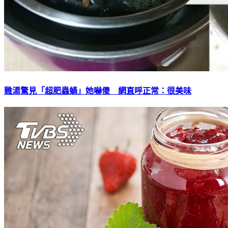
雞湯驚見「超肥蟲蛹」她嚇傻 網直呼正常：很美味