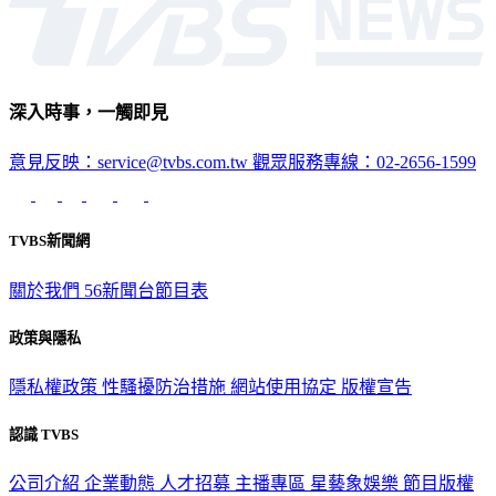
深入時事，一觸即見
意見反映：service@tvbs.com.tw
觀眾服務專線：02-2656-1599
TVBS新聞網
關於我們
56新聞台節目表
政策與隱私
隱私權政策
性騷擾防治措施
網站使用協定
版權宣告
認識 TVBS
公司介紹
企業動態
人才招募
主播專區
星藝象娛樂
節目版權