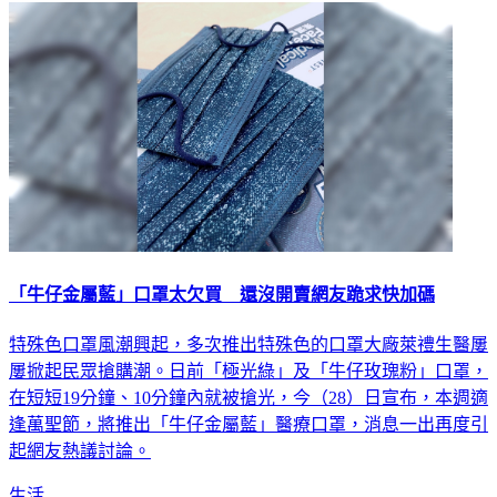
「牛仔金屬藍」口罩太欠買 還沒開賣網友跪求快加碼
特殊色口罩風潮興起，多次推出特殊色的口罩大廠萊禮生醫屢
屢掀起民眾搶購潮。日前「極光綠」及「牛仔玫瑰粉」口罩，
在短短19分鐘、10分鐘內就被搶光，今（28）日宣布，本週適
逢萬聖節，將推出「牛仔金屬藍」醫療口罩，消息一出再度引
起網友熱議討論。
生活