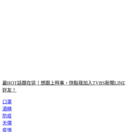
最HOT話題在這！想跟上時事，快點我加入TVBS新聞LINE
好友！
口罩
酒精
防疫
天價
疫情