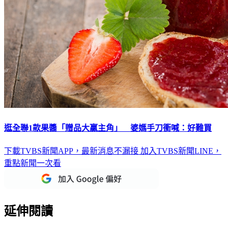
逛全聯1款果醬「贈品大贏主角」 婆媽手刀衝喊：好難買
下載TVBS新聞APP，最新消息不漏接
加入TVBS新聞LINE，
重點新聞一次看
延伸閱讀