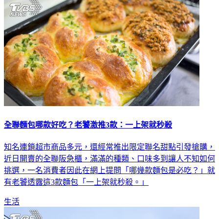
全聯麵包哪款好吃？老饕激推3款：一上架就秒殺
知名連鎖超市商品多元，還經常推出限定聯名甜點引發搶購，
近日開賣的全聯阪急櫃，滿滿的種類、口味多到讓人不知如何
挑選，一名消費者因此在網上提問「哪幾款麵包是必吃？」就
有老饕透露這3款麵包「一上架就秒殺。」
生活