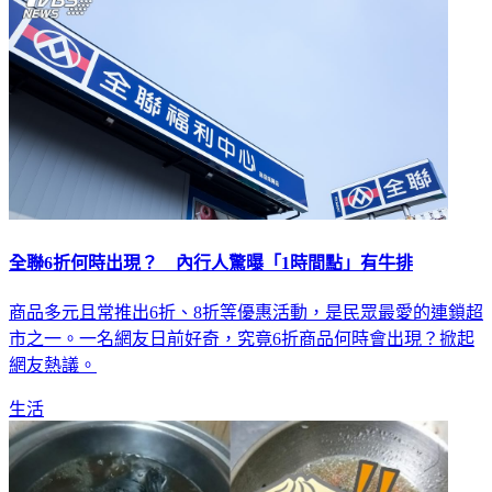
全聯6折何時出現？ 內行人驚曝「1時間點」有牛排
商品多元且常推出6折、8折等優惠活動，是民眾最愛的連鎖超
市之一。一名網友日前好奇，究竟6折商品何時會出現？掀起
網友熱議。
生活