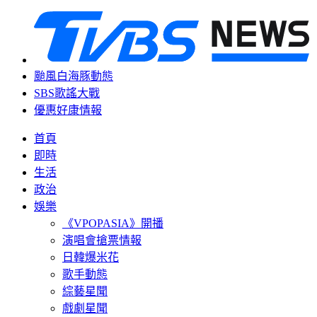
颱風白海豚動態
SBS歌謠大戰
優惠好康情報
首頁
即時
生活
政治
娛樂
《VPOPASIA》開播
演唱會搶票情報
日韓爆米花
歌手動態
綜藝星聞
戲劇星聞