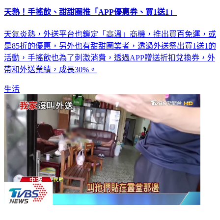
天熱！手搖飲、甜甜圈推「APP優惠券、買1送1」
天氣炎熱，外送平台也鎖定「高溫」商機，推出買百免運，或
是85折的優惠，另外也有甜甜圈業者，透過外送祭出買1送1的
活動，手搖飲也為了刺激消費，透過APP贈送折扣兌換券，外
帶和外送業績，成長30%。
生活