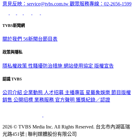
意見反映：service@tvbs.com.tw
觀眾服務專線：02-2656-1599
TVBS新聞網
關於我們
56新聞台節目表
政策與隱私
隱私權政策
性騷擾防治措施
網站使用協定
版權宣告
認識 TVBS
公司介紹
企業動態
人才招募
主播專區
星藝象娛樂
節目版權
銷售
公開招標
業務服務
官方聲明
獲獎紀錄／認證
2026 © TVBS Media Inc. All Rights Reserved. 台北市內湖區瑞
光路451號 | 聯利媒體股份有限公司