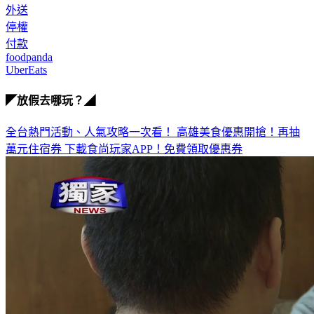
外送
停權
付款
foodpanda
UberEats
◤放假去哪玩？◢
全台熱門活動、人氣攻略一次看！
高雄美食優惠開搶！再抽
萬元住宿券
下載食尚玩家APP！免費領取優惠券