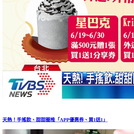
天熱！手搖飲、甜甜圈推「APP優惠券、買1送1」