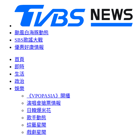
颱風白海豚動態
SBS歌謠大戰
優惠好康情報
首頁
即時
生活
政治
娛樂
《VPOPASIA》開播
演唱會搶票情報
日韓爆米花
歌手動態
綜藝星聞
戲劇星聞