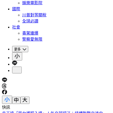
娛樂電影院
國際
川普對等關稅
全球必讀
社會
毒駕連爆
警察愛無限
更多
快訊