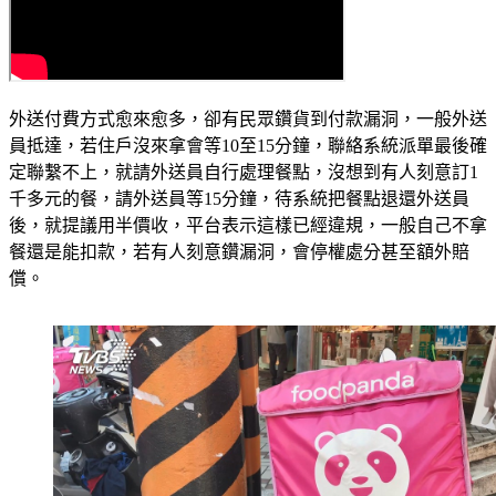
外送付費方式愈來愈多，卻有民眾鑽貨到付款漏洞，一般外送
員抵達，若住戶沒來拿會等10至15分鐘，聯絡系統派單最後確
定聯繫不上，就請外送員自行處理餐點，沒想到有人刻意訂1
千多元的餐，請外送員等15分鐘，待系統把餐點退還外送員
後，就提議用半價收，平台表示這樣已經違規，一般自己不拿
餐還是能扣款，若有人刻意鑽漏洞，會停權處分甚至額外賠
償。