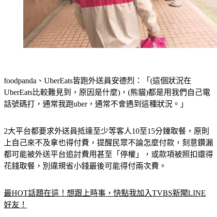
foodpanda、UberEats皆跑外送員安德烈：「(這個狀況在
UberEats比較難見到，原因是什麼)，(熊貓)都是用我們自己電
話號碼打，通常我跑uber，通常不會遇到這種狀況。」
2大平台都要求外送員抵達至少等客人10至15分鐘取餐，原則
上自己來不及拿也得付費，提醒民眾不論怎麼付款，刻意鑽漏
都可能被外送平台追討費用甚至「停權」，或款項被照扣還得
花錢取餐，別違規省小錢最後可能得付兩次費。
最HOT話題在這！想跟上時事，快點我加入TVBS新聞LINE
好友！