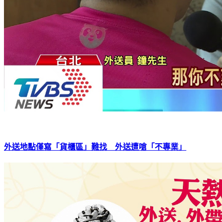
外送地點僅寫「貨櫃區」難找 外送遭嗆「不專業」