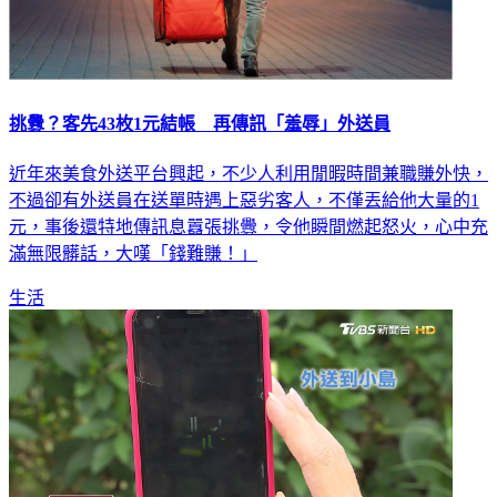
挑釁？客先43枚1元結帳 再傳訊「羞辱」外送員
近年來美食外送平台興起，不少人利用閒暇時間兼職賺外快，
不過卻有外送員在送單時遇上惡劣客人，不僅丟給他大量的1
元，事後還特地傳訊息囂張挑釁，令他瞬間燃起怒火，心中充
滿無限髒話，大嘆「錢難賺！」
生活