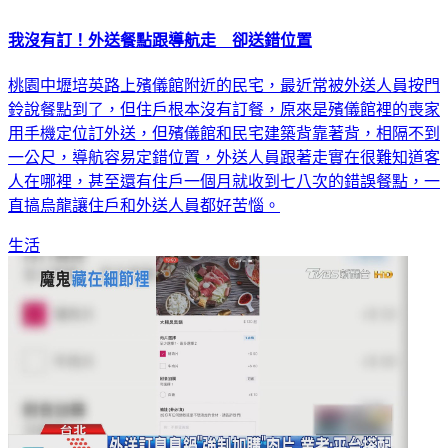
我沒有訂！外送餐點跟導航走 卻送錯位置
桃園中壢培英路上殯儀館附近的民宅，最近常被外送人員按門
鈴說餐點到了，但住戶根本沒有訂餐，原來是殯儀館裡的喪家
用手機定位訂外送，但殯儀館和民宅建築背靠著背，相隔不到
一公尺，導航容易定錯位置，外送人員跟著走實在很難知道客
人在哪裡，甚至還有住戶一個月就收到七八次的錯誤餐點，一
直搞烏龍讓住戶和外送人員都好苦惱。
生活