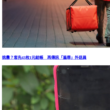
挑釁？客先43枚1元結帳 再傳訊「羞辱」外送員