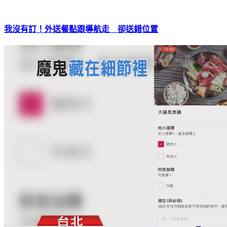
我沒有訂！外送餐點跟導航走 卻送錯位置