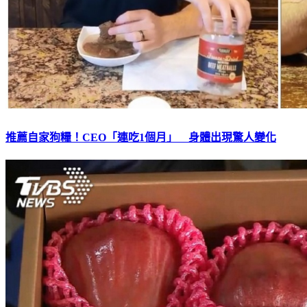
推薦自家狗糧！CEO「連吃1個月」 身體出現驚人變化