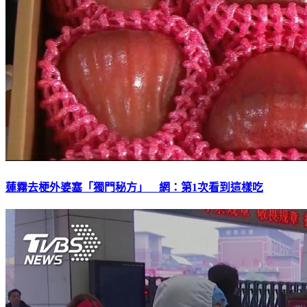
蓮霧去梗外婆塞「獨門秘方」 網：第1次看到這樣吃