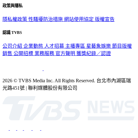
隱私權政策
性騷擾防治措施
網站使用協定
版權宣告
認識 TVBS
公司介紹
企業動態
人才招募
主播專區
星藝象娛樂
節目版權
銷售
公開招標
業務服務
官方聲明
獲獎紀錄／認證
2026 © TVBS Media Inc. All Rights Reserved. 台北市內湖區瑞
光路451號 | 聯利媒體股份有限公司
深入時事，一觸即見