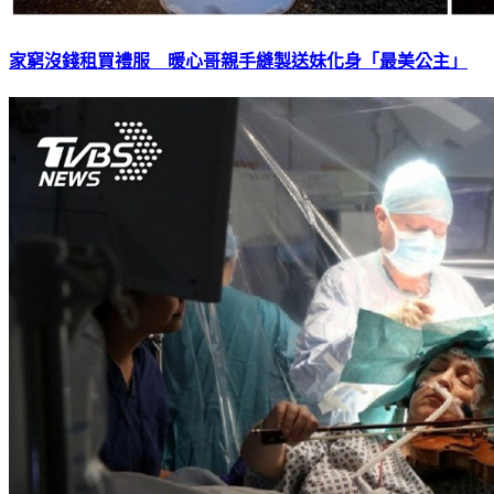
家窮沒錢租買禮服 暖心哥親手縫製送妹化身「最美公主」