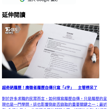
延伸閱讀
超奇葩履歷！應徵者履歷自傳只寫「4字」 主管楞呆了
對於許多求職的民眾而言，如何撰寫履歷自傳，只是履歷的呈
現也是一門學問，這也影響倒能否錄取的重要關鍵之一；最近
有1名網友發文，他是某公司的部門主管，近期他收到1封超奇