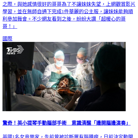
學習，並在無師自通下完成1件華麗的公主服，讓妹妹能夠順
利參加舞會。不少網友看到之後，紛紛大讚「超暖心的哥
哥！」
國際
驚奇！英小提琴手動腦部手術 意識清醒「邊開腦邊演奏」
英國1名女音樂家，先前曾被診斷罹有腦腫瘤，日前決定動開
顱手術。就在開刀過程中，她做出了1場人生最關鍵的演奏，