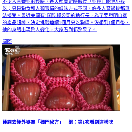
吃；只是狗食和人類習慣的調味方式不同，許多人嘗過後都無
法接受。最近美國有1間狗糧公司的執行長，為了要證明自家
的產品超棒，決定挑戰連續1個月只吃狗糧。沒想到1個月後，
他的身體出現驚人變化，大家看到都驚呆了。
國際
蓮霧去梗外婆塞「獨門秘方」 網：第1次看到這樣吃
台灣被譽為是「水果王國」，種類十分的豐富；由於各地民俗