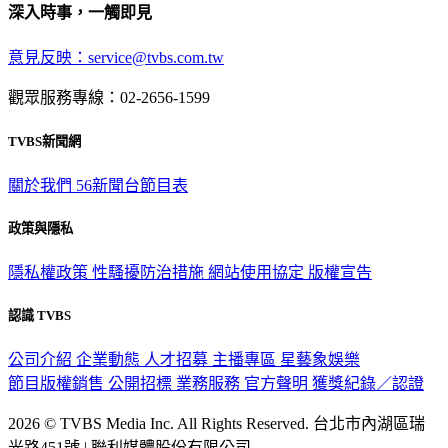
意見反映：service@tvbs.com.tw
觀眾服務專線：02-2656-1599
TVBS新聞網
關於我們
56新聞台節目表
政策與隱私
隱私權政策
性騷擾防治措施
網站使用協定
版權宣告
認識 TVBS
公司介紹
企業動態
人才招募
主播專區
星藝象娛樂
節目版權銷售
公開招標
業務服務
官方聲明
獲獎紀錄／認證
2026 © TVBS Media Inc. All Rights Reserved. 台北市內湖區瑞
光路451號 | 聯利媒體股份有限公司