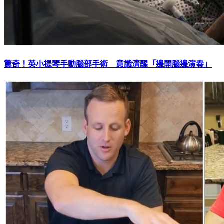
驚奇！英小提琴手動腦部手術 意識清醒「邊開腦邊演奏」