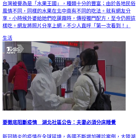
風情不同，同樣的水果在北中南有不同的吃法。就有網友分
享，小時候外婆給她們吃蓮霧時，傳授獨門配方，至今仍照這
樣吃。網友將照片分享上網，不少人直呼「第一次看到！」
生活
要徹底阻斷疫情 湖北社區公告：夫妻必須分床睡覺
新冠肺炎的疫情在全球延燒，各國不斷增加確診案例，大陸湖
北更是疫情重災區。目前當地實施許多管制措施，就是要嚴防