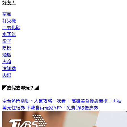
空氣
打火機
二氧化碳
水蒸氣
影子
陰影
煙塵
火焰
冷知識
肉眼
◤放假去哪玩？◢
全台熱門活動、人氣攻略一次看！
高雄美食優惠開搶！再抽
萬元住宿券
下載食尚玩家APP！免費領取優惠券