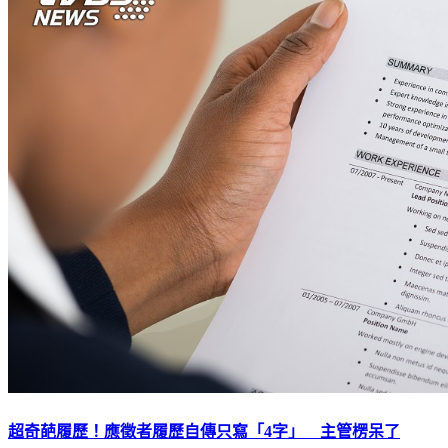
超奇葩履歷！應徵者履歷自傳只寫「4字」 主管楞呆了