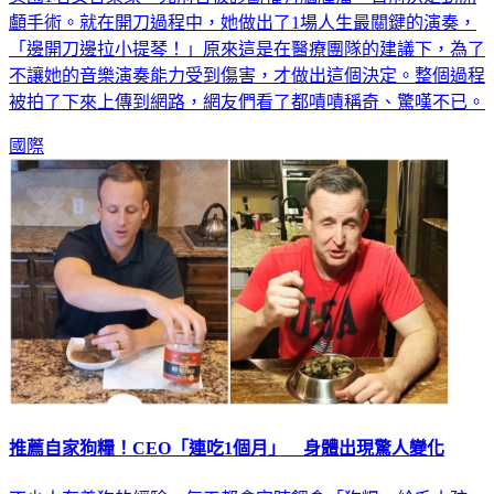
「邊開刀邊拉小提琴！」原來這是在醫療團隊的建議下，為了
不讓她的音樂演奏能力受到傷害，才做出這個決定。整個過程
被拍了下來上傳到網路，網友們看了都嘖嘖稱奇、驚嘆不已。
國際
推薦自家狗糧！CEO「連吃1個月」 身體出現驚人變化
不少人有養狗的經驗，每天都會定時餵食「狗糧」給毛小孩