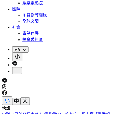
娛樂電影院
國際
川普對等關稅
全球必讀
社會
毒駕連爆
警察愛無限
更多
快訊