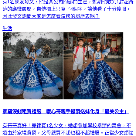
葩的應徵履歷，自傳欄上只寫了4個字，讓他看了十分傻眼，
因此發文詢問大家是怎麼看這樣的履歷表呢？
生活
家窮沒錢租買禮服 暖心哥親手縫製送妹化身「最美公主」
有哥哥真好！菲律賓1名少女，她想參加學校舉辦的舞會，不
過由於家境貧窮，父母親買不起也租不起禮服。正當少女煩惱
之際，與她感情很好的哥哥為了不讓妹妹失望，上網觀賞影片