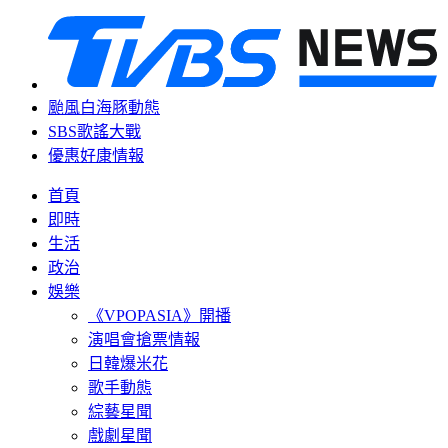
颱風白海豚動態
SBS歌謠大戰
優惠好康情報
首頁
即時
生活
政治
娛樂
《VPOPASIA》開播
演唱會搶票情報
日韓爆米花
歌手動態
綜藝星聞
戲劇星聞