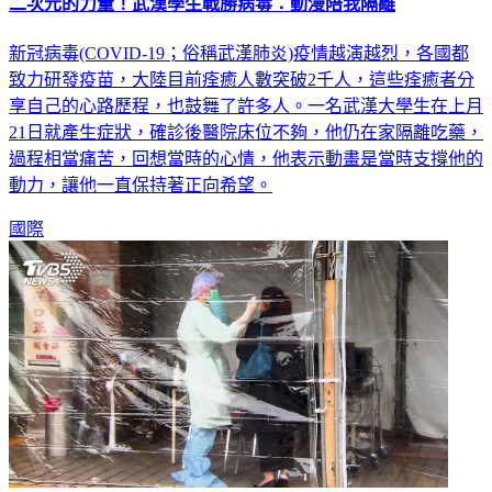
二次元的力量！武漢學生戰勝病毒：動漫陪我隔離
新冠病毒(COVID-19；俗稱武漢肺炎)疫情越演越烈，各國都
致力研發疫苗，大陸目前痊癒人數突破2千人，這些痊癒者分
享自己的心路歷程，也鼓舞了許多人。一名武漢大學生在上月
21日就產生症狀，確診後醫院床位不夠，他仍在家隔離吃藥，
過程相當痛苦，回想當時的心情，他表示動畫是當時支撐他的
動力，讓他一直保持著正向希望。
國際