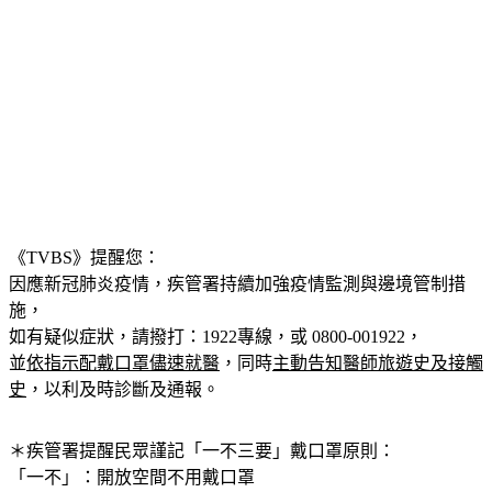
《TVBS》提醒您：
因應新冠肺炎疫情，疾管署持續加強疫情監測與邊境管制措
施，
如有疑似症狀，請撥打：1922專線，或 0800-001922，
並
依指示配戴口罩儘速就醫
，同時
主動告知醫師旅遊史及接觸
史
，以利及時診斷及通報。
＊疾管署提醒民眾謹記
「一不三要」
戴口罩原則：