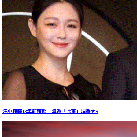
汪小菲曬18年前嫩照 曝為「此事」埋怨大S