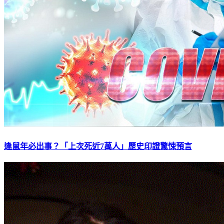
逢鼠年必出事？「上次死近7萬人」歷史印證驚悚預言