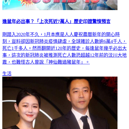
逢鼠年必出事？「上次死近7萬人」歷史印證驚悚預言
剛踏入2020年不久，1月本應是人人慶祝農曆新年的開心時
刻，豈料卻因新冠肺炎疫情肆虐，全球確診人數逾6萬4千人，
死亡1千多人。然而翻開近120年的歷史，每逢鼠年幾乎必出大
事，這次的新冠肺炎被推測死亡人數恐超越12年前的汶川大地
震，也難怪古人曾說「神仙難過豬鼠年」。
生活