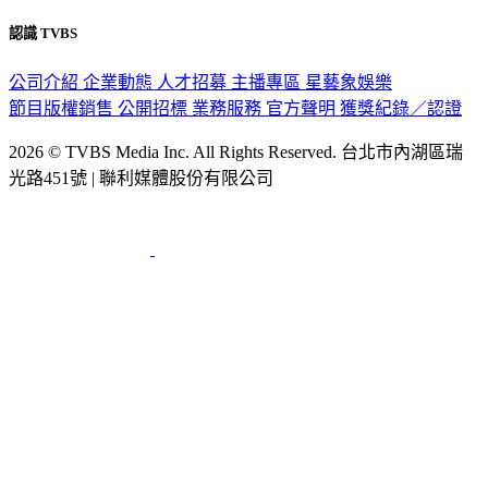
隱私權政策
性騷擾防治措施
網站使用協定
版權宣告
認識 TVBS
公司介紹
企業動態
人才招募
主播專區
星藝象娛樂
節目版權銷售
公開招標
業務服務
官方聲明
獲獎紀錄／認證
2026 © TVBS Media Inc. All Rights Reserved. 台北市內湖區瑞
光路451號 | 聯利媒體股份有限公司