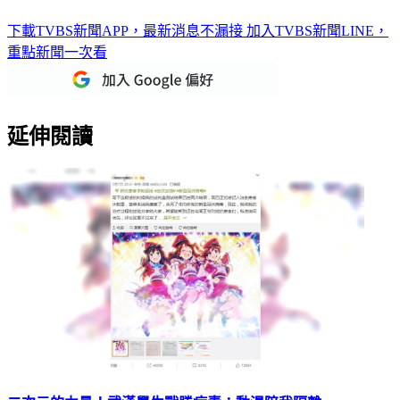
昔「嫌台灣笨又破」！疫情淪陷求搬來住 正妹狠打臉港男
下載TVBS新聞APP，最新消息不漏接
加入TVBS新聞LINE，
重點新聞一次看
延伸閱讀