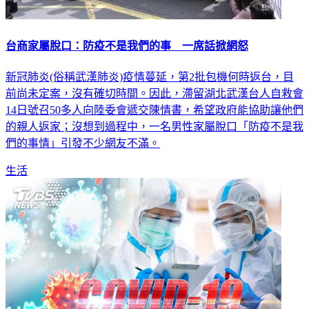
台商家屬脫口：防疫不是我們的事 一席話掀網怒
新冠肺炎(俗稱武漢肺炎)疫情蔓延，第2批包機何時返台，目
前尚未定案，沒有確切時間。因此，滯留湖北武漢台人自救會
14日號召50多人向陸委會遞交陳情書，希望政府能協助讓他們
的親人返家；沒想到過程中，一名男性家屬脫口「防疫不是我
們的事情」引發不少網友不滿。
生活