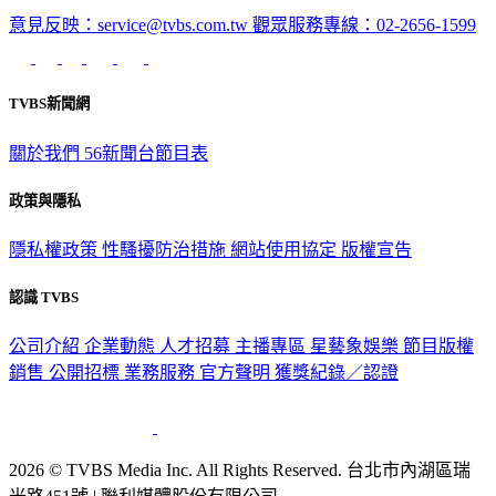
深入時事，一觸即見
意見反映：service@tvbs.com.tw
觀眾服務專線：02-2656-1599
TVBS新聞網
關於我們
56新聞台節目表
政策與隱私
隱私權政策
性騷擾防治措施
網站使用協定
版權宣告
認識 TVBS
公司介紹
企業動態
人才招募
主播專區
星藝象娛樂
節目版權
銷售
公開招標
業務服務
官方聲明
獲獎紀錄／認證