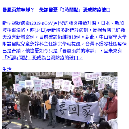
暴風雨前寧靜？ 急診醫憂「2時間點」恐成防疫破口
新型冠狀病毒(2019-nCoV)引發的肺炎持續升溫，日本、新加
坡相繼淪陷，昨(14日)更新增多起確診病例，反觀台灣已好幾
天沒有新增案例，目前確診仍維持18例。對此，中山醫學大學
附設醫院兒童急診科主任謝宗學就提醒，台灣不爆發社區疫情
已是奇蹟，他擔憂如今只是「暴風雨前的寧靜」，且未來有
「2個時間點」恐成為台灣防疫的破口。
生活