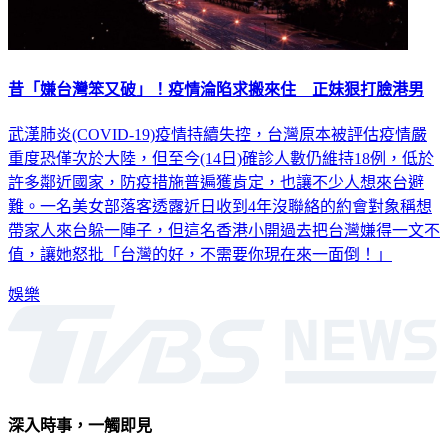
昔「嫌台灣笨又破」！疫情淪陷求搬來住 正妹狠打臉港男
武漢肺炎(COVID-19)疫情持續失控，台灣原本被評估疫情嚴
重度恐僅次於大陸，但至今(14日)確診人數仍維持18例，低於
許多鄰近國家，防疫措施普遍獲肯定，也讓不少人想來台避
難。一名美女部落客透露近日收到4年沒聯絡的約會對象稱想
帶家人來台躲一陣子，但這名香港小開過去把台灣嫌得一文不
值，讓她怒批「台灣的好，不需要你現在來一面倒！」
娛樂