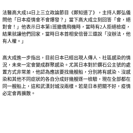
法醫高大成14日上三立政論節目《鄭知道了》，
主持人鄭弘儀
問他「日本疫情會不會爆發？」當下高大成立刻回答「會，絕
對會！」
他表示日本第1班撤僑飛機時，當時有2人拒絕檢疫，
結果就讓他們回家，當時日本首相安倍晉三還說「沒辦法，他
有人權。」
高大成進一步指出，目前日本已經出現人傳人、社區感染的情
況，未來一定會變成群聚感染。尤其日本對於鑽石公主號的處
置方式非常差，他認為應該要找幾艘船，分別將有感染、沒感
染和其他不同症狀的各自分成好幾艘逐一檢驗，現在全部都在
同一艘船上，這和武漢封城沒兩樣。若是日本把關不好，疫情
必定會再擴散。