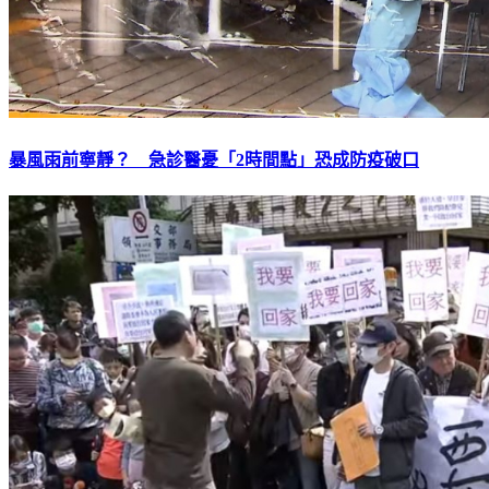
暴風雨前寧靜？ 急診醫憂「2時間點」恐成防疫破口