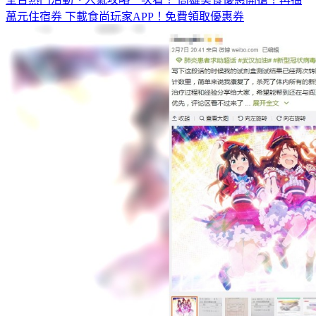
全台熱門活動、人氣攻略一次看！
高雄美食優惠開搶！再抽
萬元住宿券
下載食尚玩家APP！免費領取優惠券