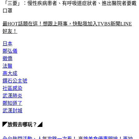
「一不」：開放空間不用戴口罩
「三要」：慢性疾病患者、有呼吸道症狀者、進出醫院者要戴
口罩
最HOT話題在這！想跟上時事，快點我加入TVBS新聞LINE
好友！
日本
鄭弘儀
撤僑
法醫
高大成
鑽石公主號
社區感染
武漢肺炎
鄭知道了
武漢封城
◤放假去哪玩？◢