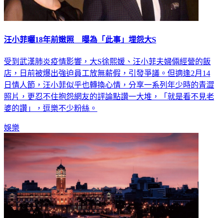
汪小菲曬18年前嫩照 曝為「此事」埋怨大S
受到武漢肺炎疫情影響，大S徐熙媛、汪小菲夫婦倆經營的飯
店，日前被爆出強迫員工放無薪假，引發爭議。但適逢2月14
日情人節，汪小菲似乎也轉換心情，分享一系列年少時的青澀
照片，更忍不住抱怨網友的評論點讚一大堆，「就是看不見老
婆的讚」，逗樂不少粉絲。
娛樂