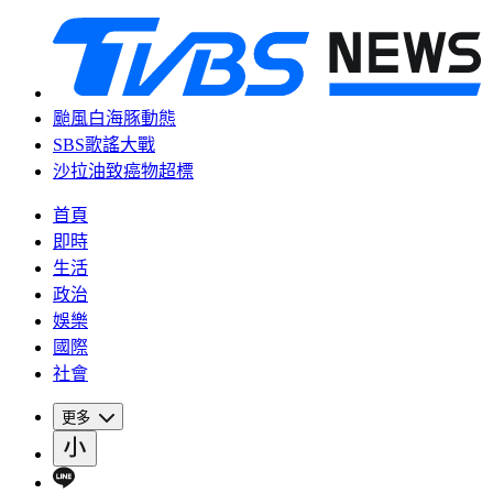
颱風白海豚動態
SBS歌謠大戰
沙拉油致癌物超標
首頁
即時
生活
政治
娛樂
國際
社會
更多