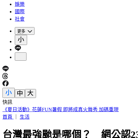
娛樂
國際
社會
更多
快訊
188萬《龍藏經》賣掉了！大戶不甩7折 店員爆「付現買原價
首頁
｜
生活
台灣最強颱是哪個？ 網公認2