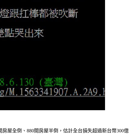
3間房屋全倒、880間房屋半倒，估計全台損失超過新台幣300億