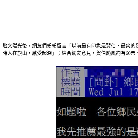
貼文曝光後，網友們紛紛留言「以前最有印象是賀伯，最爽的
時人在旗山，感受超深」；綜合網友意見，賀伯颱風約有60票、