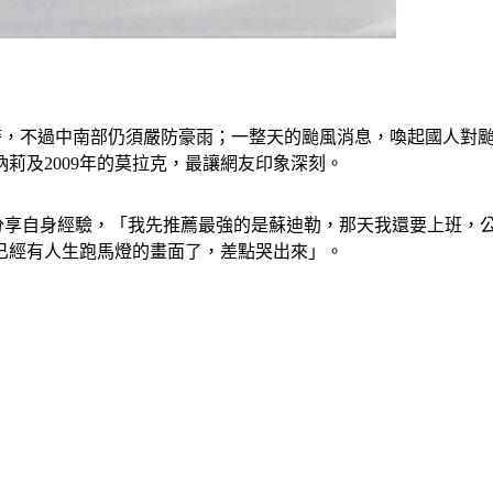
東陸警，不過中南部仍須嚴防豪雨；一整天的颱風消息，喚起國人對
納莉及2009年的莫拉克，最讓網友印象深刻。
分享自身經驗，「我先推薦最強的是蘇迪勒，那天我還要上班，
已經有人生跑馬燈的畫面了，差點哭出來」。