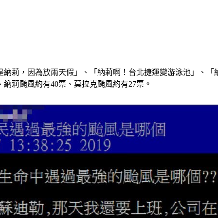
是納莉，因為放兩天假」、「納莉啊！台北捷運變游泳池」、「
納莉颱風約有40票、莫拉克颱風約有27票。