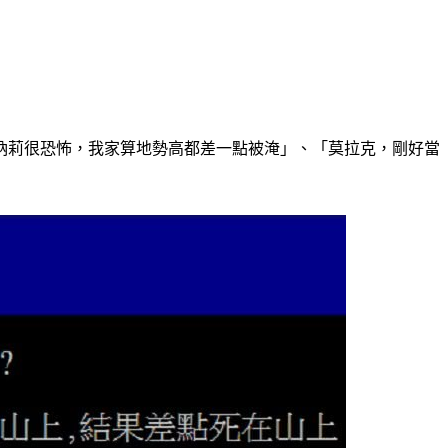
納莉很恐怖，我家算地勢高都差一點被淹」、「莫拉克，剛好當