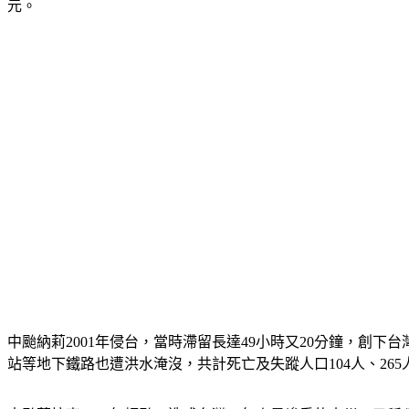
元。
中颱納莉2001年侵台，當時滯留長達49小時又20分鐘，
站等地下鐵路也遭洪水淹沒，共計死亡及失蹤人口104人、265