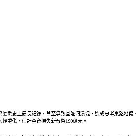
創下台灣氣象史上最長紀錄，甚至導致基隆河潰堤，造成忠孝東路地
人輕重傷，估計全台損失新台幣190億元。