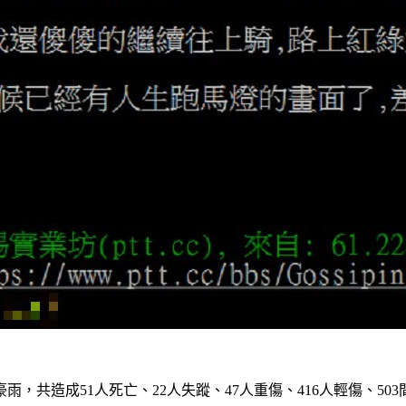
，共造成51人死亡、22人失蹤、47人重傷、416人輕傷、50