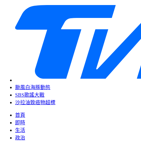
颱風白海豚動態
SBS歌謠大戰
沙拉油致癌物超標
首頁
即時
生活
政治