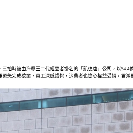
，三拍時被由海霸王二代經營者掛名的「凱德唐」公司，以54.4
日要緊急完成歇業，員工深感錯愕，消費者也擔心權益受損，君鴻