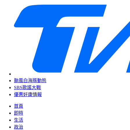
颱風白海豚動態
SBS歌謠大戰
優惠好康情報
首頁
即時
生活
政治