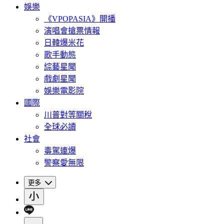
娛樂
《VPOPASIA》開播
演唱會搶票情報
日韓爆米花
歌手動態
綜藝星聞
戲劇星聞
娛樂電影院
國際
川普對等關稅
全球必讀
社會
毒駕連爆
警察愛無限
更多