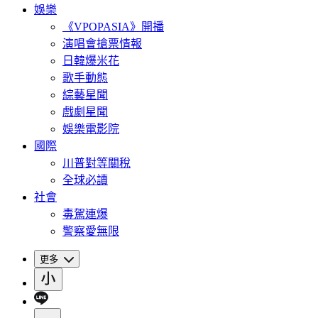
娛樂
《VPOPASIA》開播
演唱會搶票情報
日韓爆米花
歌手動態
綜藝星聞
戲劇星聞
娛樂電影院
國際
川普對等關稅
全球必讀
社會
毒駕連爆
警察愛無限
更多