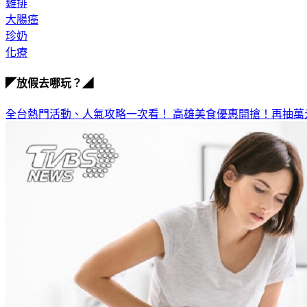
雞排
大腸癌
珍奶
化療
◤放假去哪玩？◢
全台熱門活動、人氣攻略一次看！
高雄美食優惠開搶！再抽萬