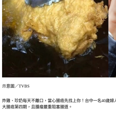
示意圖／TVBS
炸雞、珍奶每天不離口，當心腸癌先找上你！台中一名40歲婦
大腸癌第四期，且腫瘤嚴重阻塞腸道。