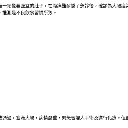
著一顆像要臨盆的肚子，在腹痛難耐掛了急診後，確診為大腸癌
，推測是不良飲食習慣所致。
無法通過，塞滿大腸，病情嚴重，緊急替婦人手術及進行化療。但