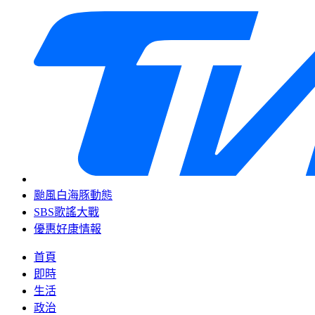
颱風白海豚動態
SBS歌謠大戰
優惠好康情報
首頁
即時
生活
政治