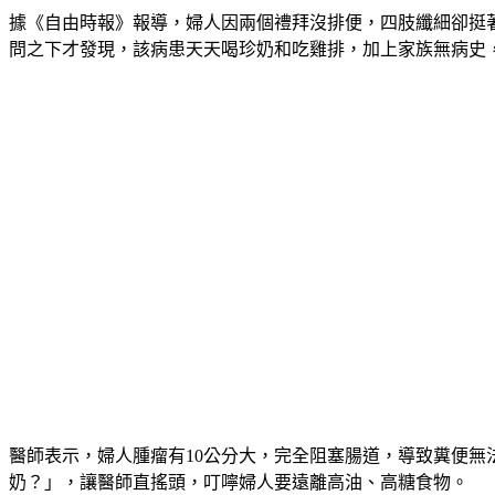
據《自由時報》報導，婦人因兩個禮拜沒排便，四肢纖細卻挺
問之下才發現，該病患天天喝珍奶和吃雞排，加上家族無病史
醫師表示，婦人腫瘤有10公分大，完全阻塞腸道，導致糞便
奶？」，讓醫師直搖頭，叮嚀婦人要遠離高油、高糖食物。