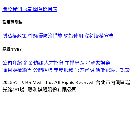
TVBS新聞網
關於我們
56新聞台節目表
政策與隱私
隱私權政策
性騷擾防治措施
網站使用協定
版權宣告
認識 TVBS
公司介紹
企業動態
人才招募
主播專區
星藝象娛樂
節目版權銷售
公開招標
業務服務
官方聲明
獲獎紀錄／認證
2026 © TVBS Media Inc. All Rights Reserved. 台北市內湖區瑞
光路451號 | 聯利媒體股份有限公司