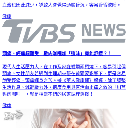
量的血液，而當大量的血液都集中到消化器官，運送到腦部的
血液也因此減少，導致人會覺得頭腦昏沉，容易昏昏欲睡。
健康
頭痛、經痛超難受 雞肉咖哩加「這味」竟能舒緩？！
現代人生活壓力大，在工作及家庭蠟燭兩頭燒下，容易引起偏
頭痛。女性朋友若遇到生理期來襲在荷爾蒙影響下，更是容易
飽受經痛、頭痛纏身之苦。據《華人健康網》報導，除了調整
生活作息、減輕壓力外，適度食用具有活血止痛之效的「川芎
雞肉咖哩」，就是相當不錯的居家調理選擇！
健康