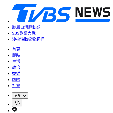
颱風白海豚動態
SBS歌謠大戰
沙拉油致癌物超標
首頁
即時
生活
政治
娛樂
國際
社會
更多