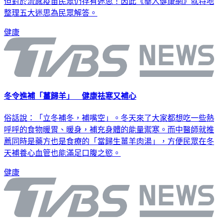
部已將公費流感疫苗的年齡降到50歲以上的人均可接受注射。
但對於流感疫苗民眾仍存有迷思！因此《華人健康網》就特地
整理五大迷思為民眾解答。
健康
冬令進補「薑歸羊」 健康祛寒又補心
俗話說：「立冬補冬，補嘴空」。冬天來了大家都想吃一些熱
呼呼的食物暖胃、暖身，補充身體的能量禦寒。而中醫師就推
薦同時是藥方也是食療的「當歸生薑羊肉湯」，方便民眾在冬
天補養心血管也能滿足口腹之慾。
健康