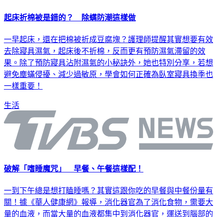
起床折棉被是錯的？ 除螨防潮這樣做
一早起床，還在把棉被折成豆腐塊？護理師提醒其實想要有效
去除寢具濕氣，起床後不折棉，反而更有預防濕氣滯留的效
果。除了預防寢具沾附濕氣的小秘訣外，她也特別分享，若想
避免塵蟎侵擾、減少過敏原，學會如何正確為臥室寢具換季也
一樣重要！
生活
破解「嗜睡魔咒」 早餐、午餐這樣配！
一到下午總是想打瞌睡嗎？其實這跟你吃的早餐與中餐份量有
關！據《華人健康網》報導，消化器官為了消化食物，需要大