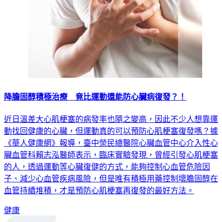
降膽固醇積極治療 竟比運動還能防心臟病復發？！
近日溫差大心肌梗塞的病發率也隨之變高，因此不少人想靠運
動找回健康的心臟，但運動真的可以預防心肌梗塞復發嗎？據
《華人健康網》報導，臺中榮民總醫院心臟血管中心介入性心
臟血管科賴志泓醫師表示，臨床實驗發現，曾經引發心肌梗塞
的人，透過運動等心臟復健的方式，能夠控制心血管危險因
子、減少心血管疾病風險，但是唯有積極用藥控制壞膽固醇在
血管持續堆積，才是預防心肌梗塞再復發的最好方法。