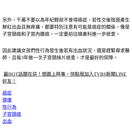
另外，千萬不要以為年紀輕就不會得癌症，若性交後陰道產生
鮮紅出血且無疼痛，都要特別注意有可能是癌症的關係，像是
子宮頸癌和子宮內膜癌，一定要前往婦產科進一步檢查。
因此建議女孩們性行為發生後若有出血狀況，還是趕緊尋求醫
師，且每3年做一次子宮頸抹片檢查，才是最好的保障。
最HOT話題在這！想跟上時事，快點我加入TVBS新聞LINE
好友！
癌症
健康
性行為
子宮頸癌
出血