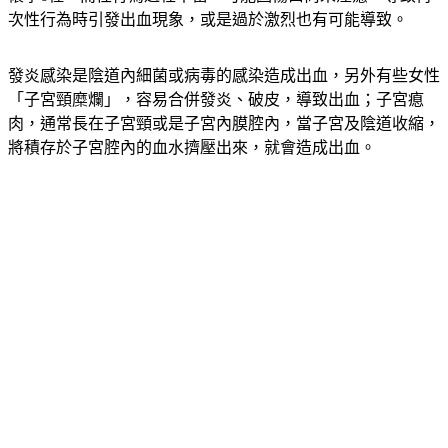
懷孕6種，而性行為過程不當，可能因傷口尚未痊癒，導致再
次性行為時引發出血現象，或是過於激烈也有可能導致。
發炎感染是陰道內細菌或病毒的感染造成出血，另外有些女性
「子宮頸糜爛」，容易合併發炎、破皮，導致出血；子宮瘜
肉，通常長在子宮頸或是子宮內膜腔內，當子宮及陰道收縮，
將積存於子宮腔內的血水擠壓出來，就會造成出血。