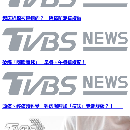
起床折棉被是錯的？ 除螨防潮這樣做
破解「嗜睡魔咒」 早餐、午餐這樣配！
頭痛、經痛超難受 雞肉咖哩加「這味」竟能舒緩？！